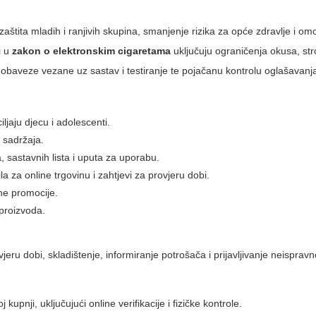
: zaštita mladih i ranjivih skupina, smanjenje rizika za opće zdravlje i o
i u
zakon o elektronskim cigaretama
uključuju ograničenja okusa, st
 obaveze vezane uz sastav i testiranje te pojačanu kontrolu oglašavanja
ljaju djecu i adolescenti.
 sadržaja.
, sastavnih lista i uputa za uporabu.
la za online trgovinu i zahtjevi za provjeru dobi.
line promocije.
 proizvoda.
jeru dobi, skladištenje, informiranje potrošača i prijavljivanje neisprav
kupnji, uključujući online verifikacije i fizičke kontrole.