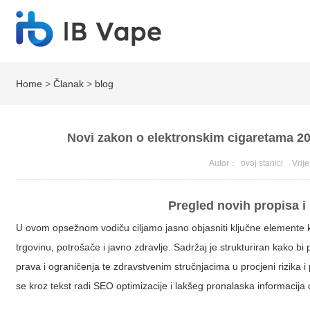
Home
>
Članak
>
blog
Novi zakon o elektronskim cigaretama 202
Autor：
ovoj stanici
Vri
Pregled novih propisa i 
U ovom opsežnom vodiču ciljamo jasno objasniti ključne elemente k
trgovinu, potrošače i javno zdravlje. Sadržaj je strukturiran kako 
prava i ograničenja te zdravstvenim stručnjacima u procjeni rizika i p
se kroz tekst radi SEO optimizacije i lakšeg pronalaska informacija 