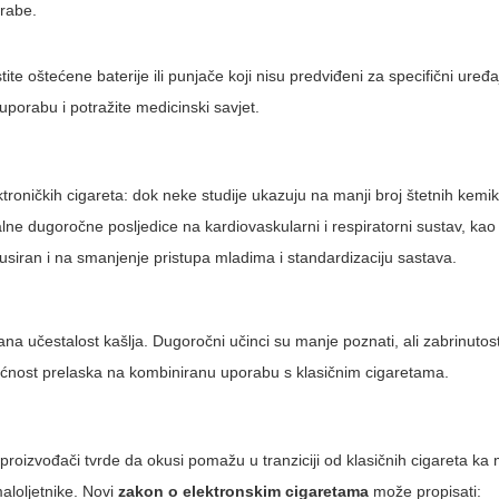
orabe.
ite oštećene baterije ili punjače koji nisu predviđeni za specifični uređaj
 uporabu i potražite medicinski savjet.
troničkih cigareta: dok neke studije ukazuju na manji broj štetnih kemik
e dugoročne posljedice na kardiovaskularni i respiratorni sustav, kao i 
usiran i na smanjenje pristupa mladima i standardizaciju sastava.
ana učestalost kašlja. Dugoročni učinci su manje poznati, ali zabrinutost 
gućnost prelaska na kombiniranu uporabu s klasičnim cigaretama.
oizvođači tvrde da okusi pomažu u tranziciji od klasičnih cigareta ka
maloljetnike. Novi
zakon o elektronskim cigaretama
može propisati: