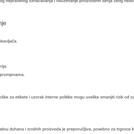
og nepravilnog označavanja i oduzimanje proizvodnih serija zbog nedo
nje
obavljača.
rija.
o promjenama.
oške za etikete i uzorak interne politike mogu uvelike smanjiti rizik od sa
tivu duhana i srodnih proizvoda je preporučljiva, posebno za trgovce ko