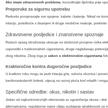
Ako imate zdravstvenih problema
, konzultirajte liječnika prije up
Preporuke za sigurnu upotrebu
Redovito provjeravajte sve spojeve, kabele i baterije. Nikad ne korist
iritaciju, poteškoće s disanjem ili druge neobične reakcije, prekinite
Zdravstvene posljedice i znanstvene spoznaje
Rastući opseg istraživanja ukazuje na složenost procjene rizika elek
usporedbi s tradicionalnim cigaretama, druge naglašavaju potencijaln
zbog nikotina. Zbog toga je
zakon o elektronskim cigaretama
fok
Kraktoročne kontra dugoročne posljedice
U kratkom roku mogu se javiti iritacija grla, suhoća sluznica i poveć
kardiovaskularnih bolesti, utjecaj na razvoj pluća kod mladih i mo
Specifične odredbe: okus, nikotin i sastav
Jedan od najkontroverznijih elemenata su ograničenja okusa—dok pr
alternativama, regulatorne mjere ciljaju suzbijanje atraktivnosti za 