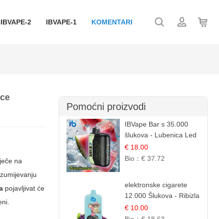
IBVAPE-2
IBVAPE-1
KOMENTARI
ice
Pomoćni proizvodi
IBVape Bar s 35.000
šlukova - Lubenica Led
| Osježavajući Ljetni
€ 18.00
Okus
Bio：
€ 37.72
tječe na
razumijevanju
elektronske cigarete
a
pojavljivat će
12.000 Šlukova - Ribizla
eni.
i Grožđe | Elegantna
€ 10.00
Voćna Kombinacija