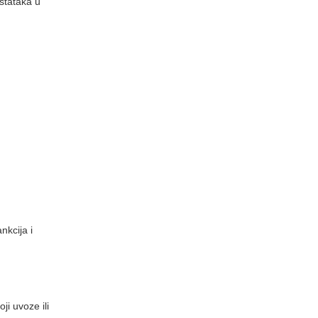
stataka u
nkcija i
ji uvoze ili