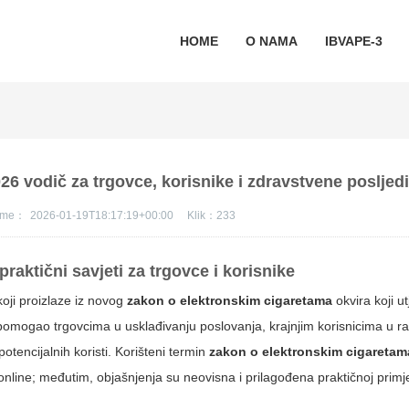
HOME
O NAMA
IBVAPE-3
6 vodič za trgovce, korisnike i zdravstvene posljed
jeme：
2026-01-19T18:17:19+00:00
Klik：
233
praktični savjeti za trgovce i korisnike
oji proizlaze iz novog
zakon o elektronskim cigaretama
okvira koji u
bi pomogao trgovcima u usklađivanju poslovanja, krajnjim korisnicima u 
otencijalnih koristi. Korišteni termin
zakon o elektronskim cigaretam
online; međutim, objašnjenja su neovisna i prilagođena praktičnoj primj