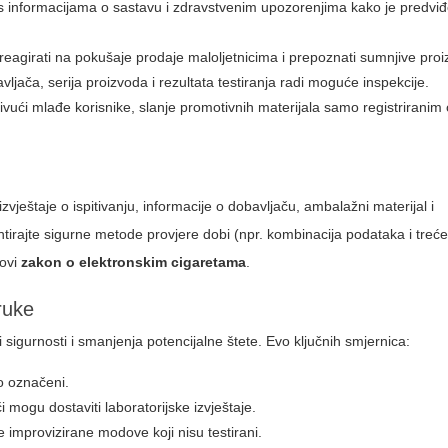
ete s informacijama o sastavu i zdravstvenim upozorenjima kako je predv
reagirati na pokušaje prodaje maloljetnicima i prepoznati sumnjive pro
jača, serija proizvoda i rezultata testiranja radi moguće inspekcije.
vući mlađe korisnike, slanje promotivnih materijala samo registriranim
zvještaje o ispitivanju, informacije o dobavljaču, ambalažni materijal i
irajte sigurne metode provjere dobi (npr. kombinacija podataka i treće
novi
zakon o elektronskim cigaretama
.
ruke
sigurnosti i smanjenja potencijalne štete. Evo ključnih smjernica:
no označeni.
i mogu dostaviti laboratorijske izvještaje.
e improvizirane modove koji nisu testirani.