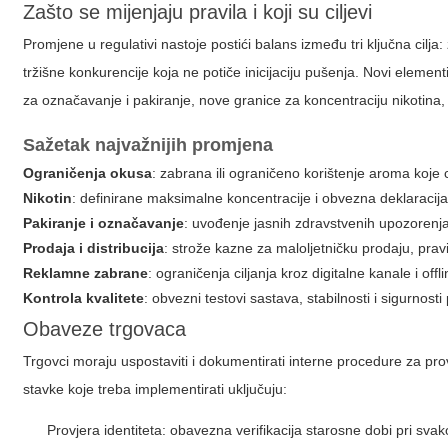
Zašto se mijenjaju pravila i koji su ciljevi
Promjene u regulativi nastoje postići balans između tri ključna cilja
tržišne konkurencije koja ne potiče inicijaciju pušenja. Novi element
za označavanje i pakiranje, nove granice za koncentraciju nikotina,
Sažetak najvažnijih promjena
Ograničenja okusa
: zabrana ili ograničeno korištenje aroma koje ci
Nikotin
: definirane maksimalne koncentracije i obvezna deklaracija
Pakiranje i označavanje
: uvođenje jasnih zdravstvenih upozorenja
Prodaja i distribucija
: strože kazne za maloljetničku prodaju, pravi
Reklamne zabrane
: ograničenja ciljanja kroz digitalne kanale i off
Kontrola kvalitete
: obvezni testovi sastava, stabilnosti i sigurnosti
Obaveze trgovaca
Trgovci moraju uspostaviti i dokumentirati interne procedure za prov
stavke koje treba implementirati uključuju:
Provjera identiteta: obavezna verifikacija starosne dobi pri svakoj 