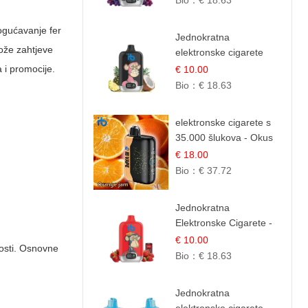
Bio：
€ 18.63
mogućavanje fer
Jednokratna
rože zahtjeve
elektronske cigarete
12.000 Puffova -
 i promocije.
€ 10.00
Ananas i Kokos
Bio：
€ 18.63
Sladoled | Tropski
Desert
elektronske cigarete s
35.000 šlukova - Okus
Narančinog Džema |
€ 18.00
Dugotrajno Iskustvo
Bio：
€ 37.72
Jednokratna
Elektronske Cigarete -
Red Bull i Jagoda |
€ 10.00
nosti. Osnovne
IBVape
Bio：
€ 18.63
Jednokratna