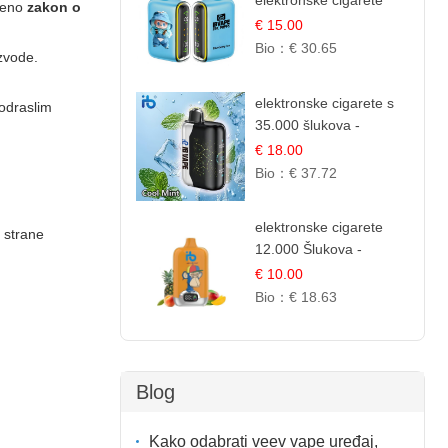
elektronske cigarete
iđeno
zakon o
25.000 Puffova -
€ 15.00
Jagodni Sladoled |
Bio：
€ 30.65
izvode.
Kremasta Slatka Okus
elektronske cigarete s
 odraslim
35.000 šlukova -
Osježavajući Mentol |
€ 18.00
Čista i Svježa Okus
Bio：
€ 37.72
elektronske cigarete
 strane
12.000 Šlukova -
Mango, Ananas,
€ 10.00
Breskva | Tropska
Bio：
€ 18.63
Voćna Mješavina
Blog
Kako odabrati veev vape uređaj,