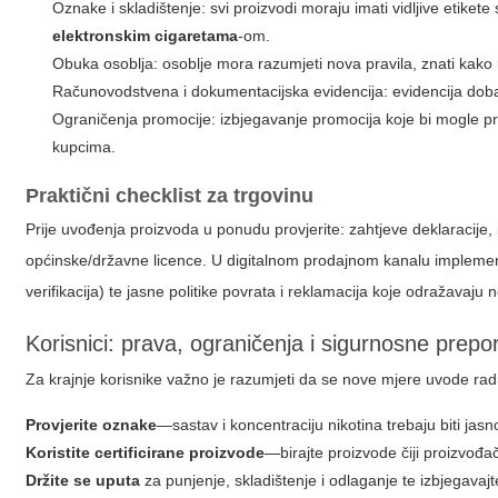
Oznake i skladištenje: svi proizvodi moraju imati vidljive etik
elektronskim cigaretama
-om.
Obuka osoblja: osoblje mora razumjeti nova pravila, znati kako 
Računovodstvena i dokumentacijska evidencija: evidencija dobavl
Ograničenja promocije: izbjegavanje promocija koje bi mogle pri
kupcima.
Praktični checklist za trgovinu
Prije uvođenja proizvoda u ponudu provjerite: zahtjeve deklaracije, i
općinske/državne licence. U digitalnom prodajnom kanalu implement
verifikacija) te jasne politike povrata i reklamacija koje odražavaju 
Korisnici: prava, ograničenja i sigurnosne prepo
Za krajnje korisnike važno je razumjeti da se nove mjere uvode radi 
Provjerite oznake
—sastav i koncentraciju nikotina trebaju biti jas
Koristite certificirane proizvode
—birajte proizvode čiji proizvođač
Držite se uputa
za punjenje, skladištenje i odlaganje te izbjegavajt