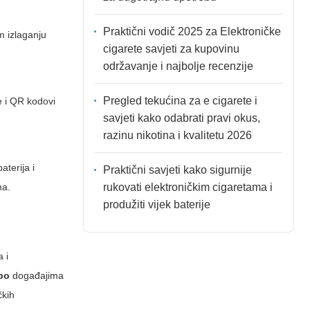
Praktični vodič 2025 za Elektroničke
m izlaganju
cigarete savjeti za kupovinu
održavanje i najbolje recenzije
Pregled tekućina za e cigarete i
e i QR kodovi
savjeti kako odabrati pravi okus,
razinu nikotina i kvalitetu 2026
aterija i
Praktični savjeti kako sigurnije
rukovati elektroničkim cigaretama i
ma.
produžiti vijek baterije
 i
po
događajima
čkih