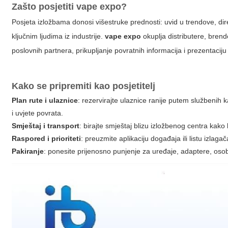
Zašto posjetiti
vape expo
?
Posjeta izložbama donosi višestruke prednosti: uvid u trendove, dir
ključnim ljudima iz industrije.
vape expo
okuplja distributere, brend
poslovnih partnera, prikupljanje povratnih informacija i prezentaciju
Kako se pripremiti kao posjetitelj
Plan rute i ulaznice
: rezervirajte ulaznice ranije putem službenih 
i uvjete povrata.
Smještaj i transport
: birajte smještaj blizu izložbenog centra kako 
Raspored i prioriteti
: preuzmite aplikaciju događaja ili listu izla
Pakiranje
: ponesite prijenosno punjenje za uređaje, adaptere, osobne