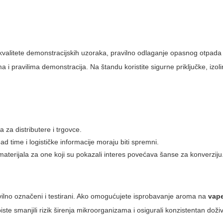
a kvalitete demonstracijskih uzoraka, pravilno odlaganje opasnog otpada 
a i pravilima demonstracija. Na štandu koristite sigurne priključke, izoli
a za distributere i trgovce.
ad time i logističke informacije moraju biti spremni.
 materijala za one koji su pokazali interes povećava šanse za konverziju
ravilno označeni i testirani. Ako omogućujete isprobavanje aroma na
vap
biste smanjili rizik širenja mikroorganizama i osigurali konzistentan doži