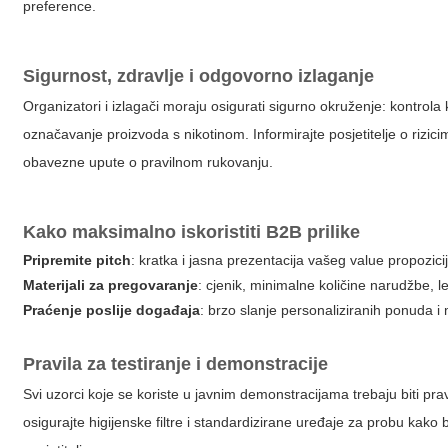
preference.
Sigurnost, zdravlje i odgovorno izlaganje
Organizatori i izlagači moraju osigurati sigurno okruženje: kontrol
označavanje proizvoda s nikotinom. Informirajte posjetitelje o rizicim
obavezne upute o pravilnom rukovanju.
Kako maksimalno iskoristiti B2B prilike
Pripremite pitch
: kratka i jasna prezentacija vašeg value propozicij
Materijali za pregovaranje
: cjenik, minimalne količine narudžbe, le
Praćenje poslije događaja
: brzo slanje personaliziranih ponuda i
Pravila za testiranje i demonstracije
Svi uzorci koje se koriste u javnim demonstracijama trebaju biti p
osigurajte higijenske filtre i standardizirane uređaje za probu kako 