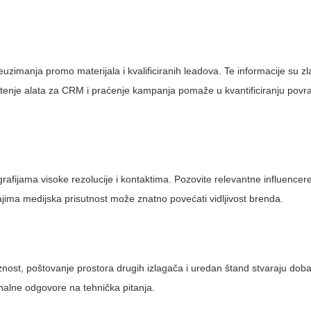
uzimanja promo materijala i kvalificiranih leadova. Te informacije su zl
tenje alata za CRM i praćenje kampanja pomaže u kvantificiranju povrat
grafijama visoke rezolucije i kontaktima. Pozovite relevantne influencere
ima medijska prisutnost može znatno povećati vidljivost brenda.
nost, poštovanje prostora drugih izlagača i uredan štand stvaraju dob
onalne odgovore na tehnička pitanja.