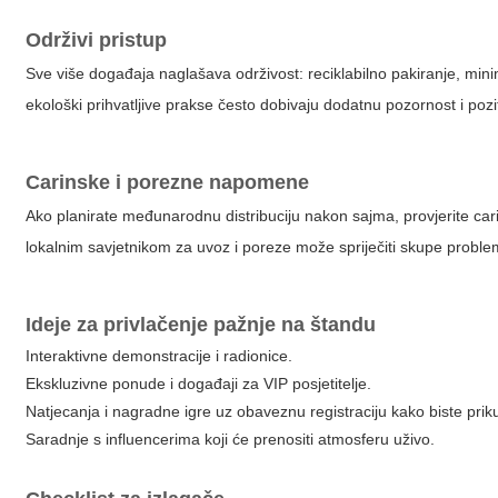
Održivi pristup
Sve više događaja naglašava održivost: reciklabilno pakiranje, minimiz
ekološki prihvatljive prakse često dobivaju dodatnu pozornost i pozi
Carinske i porezne napomene
Ako planirate međunarodnu distribuciju nakon sajma, provjerite cari
lokalnim savjetnikom za uvoz i poreze može spriječiti skupe proble
Ideje za privlačenje pažnje na štandu
Interaktivne demonstracije i radionice.
Ekskluzivne ponude i događaji za VIP posjetitelje.
Natjecanja i nagradne igre uz obaveznu registraciju kako biste priku
Saradnje s influencerima koji će prenositi atmosferu uživo.