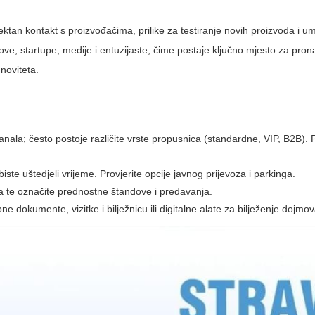
ektan kontakt s proizvođačima, prilike za testiranje novih proizvoda i 
ove, startupe, medije i entuzijaste, čime postaje ključno mjesto za pron
 noviteta.
kanala; često postoje različite vrste propusnica (standardne, VIP, B2B). 
biste uštedjeli vrijeme. Provjerite opcije javnog prijevoza i parkinga.
gača te označite prednostne štandove i predavanja.
 dokumente, vizitke i bilježnicu ili digitalne alate za bilježenje dojmov