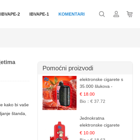
IBVAPE-2
IBVAPE-1
KOMENTARI
jetima
Pomoćni proizvodi
elektronske cigarete s
35.000 šlukova -
Jagoda Led | Ohladivši i
€ 18.00
Osježavajući Okus
Bio：
€ 37.72
ije kako bi vaše
ljanje štanda,
Jednokratna
elektronske cigarete
12.000 Puffova -
€ 10.00
Lubenica Sladoled |