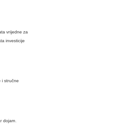
ata vrijedne za
a investicije
 i stručne
ar dojam.