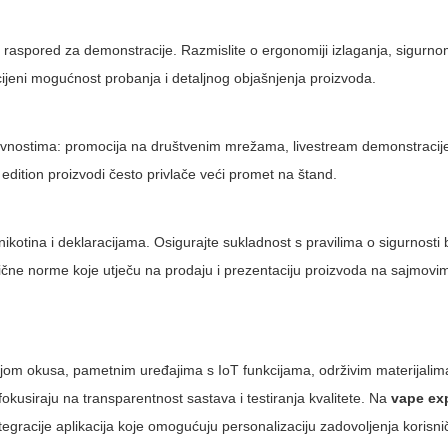
čan raspored za demonstracije. Razmislite o ergonomiji izlaganja, sigurno
ijeni mogućnost probanja i detaljnog objašnjenja proizvoda.
 aktivnostima: promocija na društvenim mrežama, livestream demonstracij
 edition proizvodi često privlače veći promet na štand.
ikotina i deklaracijama. Osigurajte sukladnost s pravilima o sigurnosti b
čne norme koje utječu na prodaju i prezentaciju proizvoda na sajmovi
acijom okusa, pametnim uređajima s IoT funkcijama, održivim materijalima
fokusiraju na transparentnost sastava i testiranja kvalitete. Na
vape ex
ntegracije aplikacija koje omogućuju personalizaciju zadovoljenja korisni