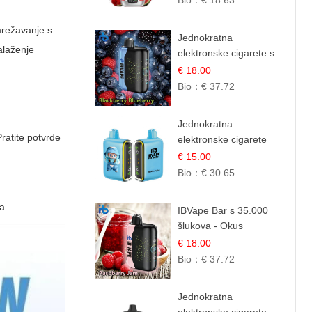
Bio：
€ 18.63
Ljetna Desertna Aroma
umrežavanje s
Jednokratna
alaženje
elektronske cigarete s
35.000 šlukova - Kupina
€ 18.00
& Borovnica | Intenzivna
Bio：
€ 37.72
Mješavina Šumskog
Voća
Jednokratna
Pratite potvrde
elektronske cigarete
25.000 Puffova -
€ 15.00
Jagodni Sladoled |
Bio：
€ 30.65
Kremasta Slatka Okus
a.
IBVape Bar s 35.000
šlukova - Okus
Malinova Džema |
€ 18.00
Slatka Voćna Aroma
Bio：
€ 37.72
Jednokratna