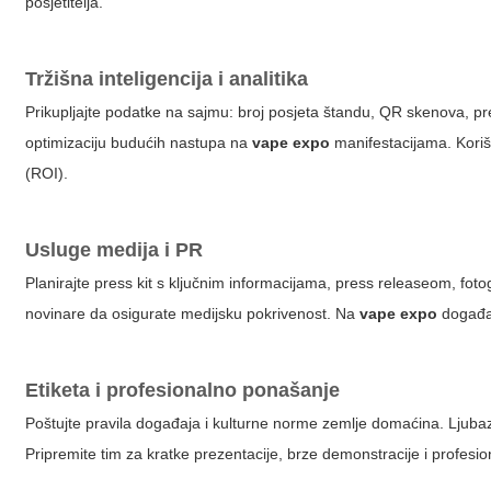
posjetitelja.
Tržišna inteligencija i analitika
Prikupljajte podatke na sajmu: broj posjeta štandu, QR skenova, pre
optimizaciju budućih nastupa na
vape expo
manifestacijama. Koriš
(ROI).
Usluge medija i PR
Planirajte press kit s ključnim informacijama, press releaseom, foto
novinare da osigurate medijsku pokrivenost. Na
vape expo
događaj
Etiketa i profesionalno ponašanje
Poštujte pravila događaja i kulturne norme zemlje domaćina. Ljubaz
Pripremite tim za kratke prezentacije, brze demonstracije i profesi