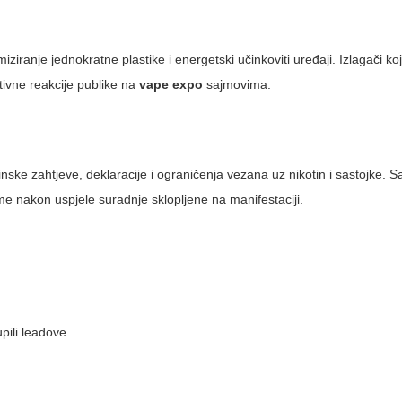
iranje jednokratne plastike i energetski učinkoviti uređaji. Izlagači koji
tivne reakcije publike na
vape expo
sajmovima.
nske zahtjeve, deklaracije i ograničenja vezana uz nikotin i sastojke. S
me nakon uspjele suradnje sklopljene na manifestaciji.
pili leadove.