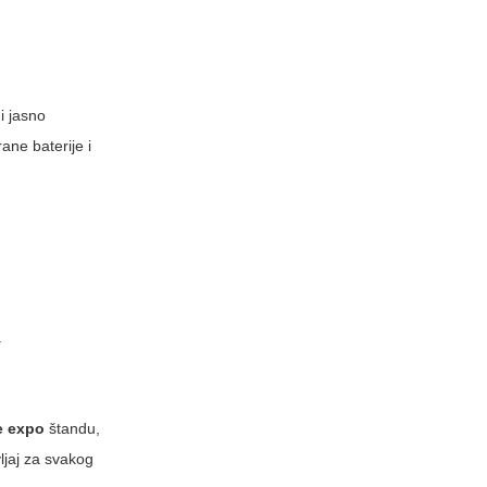
i jasno
rane baterije i
.
e expo
štandu,
vljaj za svakog