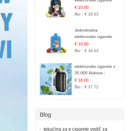
elektronske cigarete
12.000 Puffova -
€ 10.00
Ananas i Kokos
Bio：
€ 18.63
Sladoled | Tropski
Desert
Jednokratna
elektronske cigarete
12.000 Puffova -
€ 10.00
Jagoda i Kivi | Sočna
Bio：
€ 18.63
Voćna Kombinacija
elektronske cigarete s
35.000 šlukova -
Osježavajući Mentol |
€ 18.00
Čista i Svježa Okus
Bio：
€ 37.72
Blog
tekućina za e cigarete vodič za