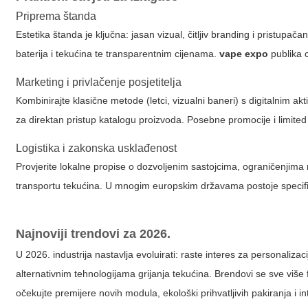
Priprema štanda
Estetika štanda je ključna: jasan vizual, čitljiv branding i pristupa
baterija i tekućina te transparentnim cijenama.
vape expo
publika c
Marketing i privlačenje posjetitelja
Kombinirajte klasične metode (letci, vizualni baneri) s digitalnim
za direktan pristup katalogu proizvoda. Posebne promocije i limited
Logistika i zakonska usklađenost
Provjerite lokalne propise o dozvoljenim sastojcima, ograničenjima n
transportu tekućina. U mnogim europskim državama postoje specifi
Najnoviji trendovi za 2026.
U 2026. industrija nastavlja evoluirati: raste interes za personaliz
alternativnim tehnologijama grijanja tekućina. Brendovi se sve više 
očekujte premijere novih modula, ekološki prihvatljivih pakiranja i i