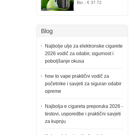
Osježavajući Kiselo-
Bio：
€ 37.72
Slatki Okus
Blog
Najbolje ulje za elektronske cigarete
2026 vodič za odabir, sigurnost i
poboljšanje okusa
how to vape praktični vodič za
početnike i savjeti za siguran odabir
opreme
Najbolja e cigareta preporuka 2026 -
testovi, usporedbe i praktični savjeti
za kupnju