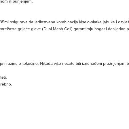
nom ili punjenjem.
 35ml osigurava da jedinstvena kombinacija kiselo-slatke jabuke i osvj
mrežaste grijaće glave (Dual Mesh Coil) garantiraju bogat i dosljedan 
e i razinu e-tekućine. Nikada više nećete biti iznenađeni pražnjenjem bat
eti.
trebno.