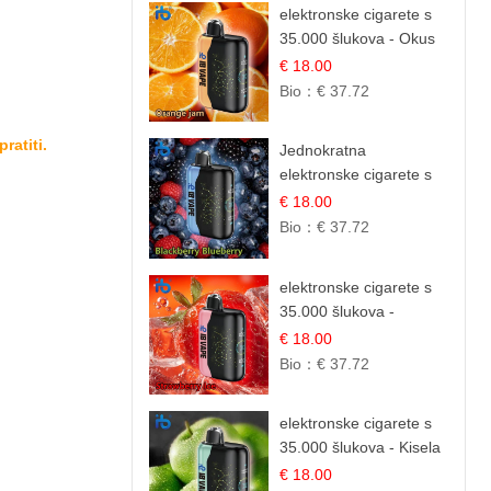
elektronske cigarete s
35.000 šlukova - Okus
Narančinog Džema |
€ 18.00
Dugotrajno Iskustvo
Bio：
€ 37.72
ratiti.
Jednokratna
elektronske cigarete s
35.000 šlukova - Kupina
€ 18.00
& Borovnica | Intenzivna
Bio：
€ 37.72
Mješavina Šumskog
Voća
elektronske cigarete s
35.000 šlukova -
Jagoda Led | Ohladivši i
€ 18.00
Osježavajući Okus
Bio：
€ 37.72
elektronske cigarete s
35.000 šlukova - Kisela
Jabuka Led |
€ 18.00