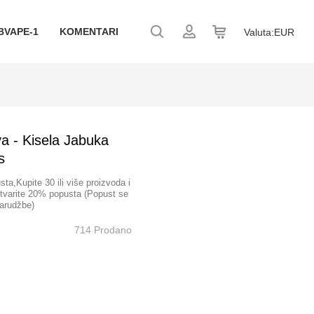
BVAPE-1
KOMENTARI
Valuta:
EUR
va - Kisela Jabuka
s
sta,Kupite 30 ili više proizvoda i
ostvarite 20% popusta (Popust se
narudžbe)
714 Prodano