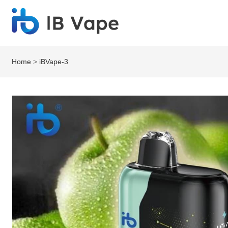
Home
>
iBVape-3