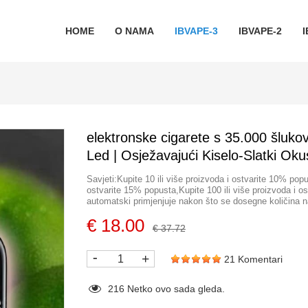
HOME
O NAMA
IBVAPE-3
IBVAPE-2
I
elektronske cigarete s 35.000 šluko
Led | Osježavajući Kiselo-Slatki Oku
Savjeti:Kupite 10 ili više proizvoda i ostvarite 10% popu
ostvarite 15% popusta,Kupite 100 ili više proizvoda i 
automatski primjenjuje nakon što se dosegne količina 
€ 18.00
€ 37.72
-
+
21 Komentari
216
Netko ovo sada gleda.