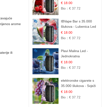
Malinova Džema |
€ 18.00
Slatka Voćna Aroma
Bio：
€ 37.72
ežavajuće
IBVape Bar s 35.000
prijenos arome
šlukova - Lubenica Led
| Osježavajući Ljetni
€ 18.00
Okus
Bio：
€ 37.72
Plavi Malina Led -
erije ili
Jednokratna
elektronske cigarete s
€ 18.00
35.000 šlukova | IBVape
Bio：
€ 37.72
elektronske cigarete s
35.000 šlukova - Svježi
Groždje | Osježavajuća
€ 18.00
Voćna Aroma
Bio：
€ 37.72