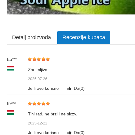
Detalj proizvoda
Recenzije kupaca
Eu***
Zanimljivo.
2025-07-26
Je li ovo korisno
Da(
0
)
Kr***
Tihi rad, ne brzi i ne siczy.
2025-12-22
Je li ovo korisno
Da(
0
)