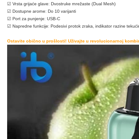
☑ Vrsta grijaće glave: Dvostruke mrežaste (Dual Mesh)
☑ Dostupne arome: Do 10 varijanti
☑ Port za punjenje: USB-C
☑ Napredne funkcije: Podesivi protok zraka, indikator razine tekućin
Ostavite obično u prošlosti! Uživajte u revolucionarnoj kombin