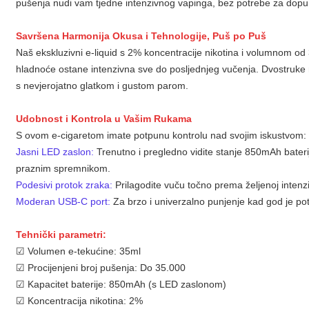
pušenja nudi vam tjedne intenzivnog vapinga, bez potrebe za dopu
Savršena Harmonija Okusa i Tehnologije, Puš po Puš
Naš ekskluzivni e-liquid s 2% koncentracije nikotina i volumnom od
hladnoće ostane intenzivna sve do posljednjeg vučenja. Dvostruke 
s nevjerojatno glatkom i gustom parom.
Udobnost i Kontrola u Vašim Rukama
S ovom e-cigaretom imate potpunu kontrolu nad svojim iskustvom:
Jasni LED zaslon:
Trenutno i pregledno vidite stanje 850mAh baterij
praznim spremnikom.
Podesivi protok zraka:
Prilagodite vuču točno prema željenoj intenzit
Moderan USB-C port:
Za brzo i univerzalno punjenje kad god je po
Tehnički parametri:
☑ Volumen e-tekućine: 35ml
☑ Procijenjeni broj pušenja: Do 35.000
☑ Kapacitet baterije: 850mAh (s LED zaslonom)
☑ Koncentracija nikotina: 2%