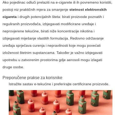
Ako pojedinac odluči prelaziti na e-cigarete ili ih povremeno koristiti,
postoji niz praktičnih mjera za smanjenje
stetnost elektronskih
cigareta
i drugih potencijalnih šteta: birati proizvode poznatih i
reguliranih proizvođača, izbjegavati modificirane uređaje i
neprovjerene tekućine, birati niže koncentracije nikotina i
izbjegavati miješanje vlastitih formulacija. Redovno održavanje
uređaja sprječava curenja i nepravilnosti koje mogu povećati
izloženost štetnim supstancama. Također je važno izbjegavati
upotrebu u zatvorenim prostorima gdje aerosoli mogu izlagati
druge osobe.
Preporučene prakse za korisnike
Istražite sastav e-tekućine i preferirajte certificirane proizvode.