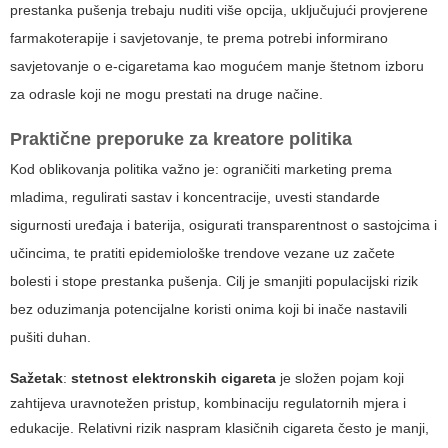
prestanka pušenja trebaju nuditi više opcija, uključujući provjerene
farmakoterapije i savjetovanje, te prema potrebi informirano
savjetovanje o e-cigaretama kao mogućem manje štetnom izboru
za odrasle koji ne mogu prestati na druge načine.
Praktične preporuke za kreatore politika
Kod oblikovanja politika važno je: ograničiti marketing prema
mladima, regulirati sastav i koncentracije, uvesti standarde
sigurnosti uređaja i baterija, osigurati transparentnost o sastojcima i
učincima, te pratiti epidemiološke trendove vezane uz začete
bolesti i stope prestanka pušenja. Cilj je smanjiti populacijski rizik
bez oduzimanja potencijalne koristi onima koji bi inače nastavili
pušiti duhan.
Sažetak
:
stetnost elektronskih cigareta
je složen pojam koji
zahtijeva uravnotežen pristup, kombinaciju regulatornih mjera i
edukacije. Relativni rizik naspram klasičnih cigareta često je manji,