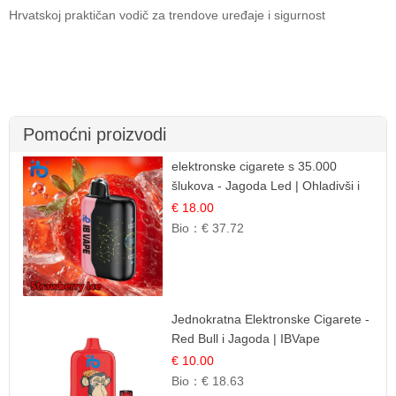
Hrvatskoj praktičan vodič za trendove uređaje i sigurnost
Pomoćni proizvodi
elektronske cigarete s 35.000
šlukova - Jagoda Led | Ohladivši i
Osježavajući Okus
€ 18.00
Bio：
€ 37.72
Jednokratna Elektronske Cigarete -
Red Bull i Jagoda | IBVape
€ 10.00
Bio：
€ 18.63