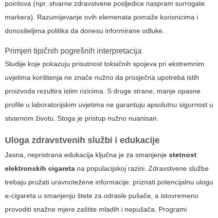
pointova (npr. stvarne zdravstvene posljedice naspram surrogate
markera). Razumijevanje ovih elemenata pomaže korisnicima i
donositeljima politika da donesu informirane odluke.
Primjeri tipičnih pogrešnih interpretacija
Studije koje pokazuju prisutnost toksičnih spojeva pri ekstremnim
uvjetima korištenja ne znače nužno da prosječna upotreba istih
proizvoda rezultira istim rizicima. S druge strane, manje opasne
profile u laboratorijskim uvjetima ne garantuju apsolutnu sigurnost u
stvarnom životu. Stoga je pristup nužno nuanisan.
Uloga zdravstvenih službi i edukacije
Jasna, nepristrana edukacija ključna je za smanjenje
stetnost
elektronskih cigareta
na populacijskoj razini. Zdravstvene službe
trebaju pružati uravnotežene informacije: priznati potencijalnu ulogu
e-cigareta u smanjenju štete za odrasle pušače, a istovremeno
provoditi snažne mjere zaštite mladih i nepušača. Programi