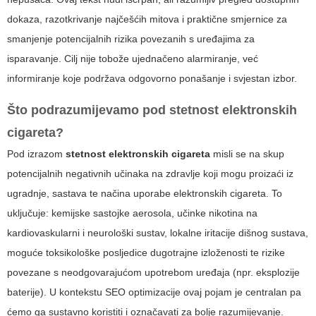
dokaza, razotkrivanje najčešćih mitova i praktične smjernice za
smanjenje potencijalnih rizika povezanih s uređajima za
isparavanje. Cilj nije tobože ujednačeno alarmiranje, već
informiranje koje podržava odgovorno ponašanje i svjestan izbor.
Što podrazumijevamo pod
stetnost elektronskih
cigareta
?
Pod izrazom
stetnost elektronskih cigareta
misli se na skup
potencijalnih negativnih učinaka na zdravlje koji mogu proizaći iz
ugradnje, sastava te načina uporabe elektronskih cigareta. To
uključuje: kemijske sastojke aerosola, učinke nikotina na
kardiovaskularni i neurološki sustav, lokalne iritacije dišnog sustava,
moguće toksikološke posljedice dugotrajne izloženosti te rizike
povezane s neodgovarajućom upotrebom uređaja (npr. eksplozije
baterije). U kontekstu SEO optimizacije ovaj pojam je centralan pa
ćemo ga sustavno koristiti i označavati za bolje razumijevanje.