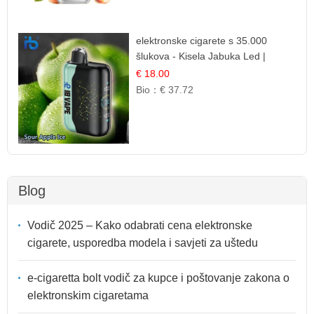
elektronske cigarete s 35.000
šlukova - Kisela Jabuka Led |
Osježavajući Kiselo-Slatki Okus
€ 18.00
Bio：
€ 37.72
Blog
Vodič 2025 – Kako odabrati cena elektronske
cigarete, usporedba modela i savjeti za uštedu
e-cigaretta bolt vodič za kupce i poštovanje zakona o
elektronskim cigaretama