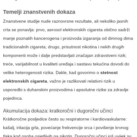
Temelji znanstvenih dokaza
Znanstvene studije nude raznovrsne rezultate, ali nekoliko jasnih
crta se ponavlja: prvo, aerosol elektronskih cigareta obično sadrži
manje poznatih kancerogena i proizvoda izgaranja od dimnog dima
tradicionalnih cigareta; drugo, prisutnost nikotina i nekih drugih
komponenti može i dalje predstavljati značajan zdravstveni rizik;
treće, varijabilnost u kvaliteti uređaja i sastavu tekućina dovodi do
velike heterogenosti rizika. Dakle, kad govorimo o
stetnost
elektronskih cigareta
, važno je razlikovati relativni rizik u
usporedbi s duhanskim proizvodima i apsolutne rizike za zdravlje
pojedinca.
Akumulacija dokaza: kratkoročni i dugoročni učinci
Krátkoročne posljedice često su respiratorne i kardiovaskularne:
kašalj, iritacija grla, povećanje frekvencije srca i povišenje krvnog
tlaka kod osoba osjetljivih na nikotin. Dugoročni učinci još uvijek su