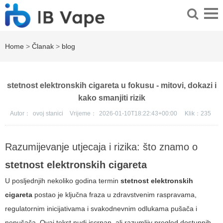
Home
>
Članak
>
blog
stetnost elektronskih cigareta u fokusu - mitovi, dokazi i
kako smanjiti rizik
Autor：
ovoj stanici
Vrijeme：
2026-01-10T18:22:43+00:00
Klik：
235
Razumijevanje utjecaja i rizika: što znamo o
stetnost elektronskih cigareta
U posljednjih nekoliko godina termin
stetnost elektronskih
cigareta
postao je ključna fraza u zdravstvenim raspravama,
regulatornim inicijativama i svakodnevnim odlukama pušača i
nepušača. Ovaj tekst nudi iscrpan, ali razumljiv pregled dostupnih