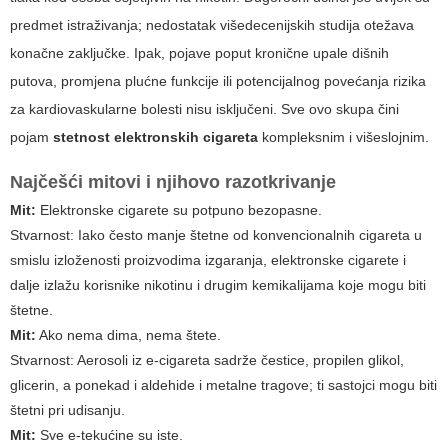
predmet istraživanja; nedostatak višedecenijskih studija otežava
konačne zaključke. Ipak, pojave poput kronične upale dišnih
putova, promjena plućne funkcije ili potencijalnog povećanja rizika
za kardiovaskularne bolesti nisu isključeni. Sve ovo skupa čini
pojam
stetnost elektronskih cigareta
kompleksnim i višeslojnim.
Najčešći mitovi i njihovo razotkrivanje
Mit:
Elektronske cigarete su potpuno bezopasne.
Stvarnost:
Iako često manje štetne od konvencionalnih cigareta u
smislu izloženosti proizvodima izgaranja, elektronske cigarete i
dalje izlažu korisnike nikotinu i drugim kemikalijama koje mogu biti
štetne.
Mit:
Ako nema dima, nema štete.
Stvarnost:
Aerosoli iz e-cigareta sadrže čestice, propilen glikol,
glicerin, a ponekad i aldehide i metalne tragove; ti sastojci mogu biti
štetni pri udisanju.
Mit:
Sve e-tekućine su iste.