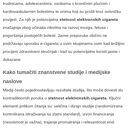
trudnicama, adolescentima, osobama s kroničnim plućnim i
kardiovaskularnim bolestima te onima koji su prošli kroz ovisničku
povijest. Za njih je potencijalna
stetnost elektronskih cigareta
značajnija zbog učinaka nikotina na razvoj mozga, fetusa i
pogoršanja postojećih bolesti. Javne preporuke obično ne
podržavaju uporabu e-cigareta u ovim skupinama osim kad brižljivo
procijeni zdravstveni stručnjak i kad su potencijalne koristi jasne i
dokazane.
Kako tumačiti znanstvene studije i medijske
naslove
Mediji često pojednostavljuju rezultate studija, što može dovesti do
kontradiktornih poruka o
stetnost elektronskih cigareta
. Ključni
elementi prilikom čitanja su: veličina i dizajn studije (randomizirana
kontrolirana istraživanja su zlatni standard), izvori financiranja
(neovisnost je važna), trajanje promatranja i relevantnost end-