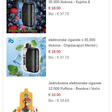
35.000 šlukova - Kupina &
Borovnica | Intenzivna Mješavina
€ 18.00
Šumskog Voća
Bio：
€ 37.72
elektronske cigarete s 35.000
šlukova - Osježavajući Mentol |
Čista i Svježa Okus
€ 18.00
Bio：
€ 37.72
Jednokratna elektronske cigarete
12.000 Puffova - Breskva i Voćni
Sok | Osježavajuća Voćna
€ 10.00
Mješavina
Bio：
€ 18.63