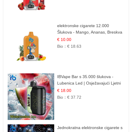
elektronske cigarete 12.000
Šlukova - Mango, Ananas, Breskva
| Tropska Voćna Mješavina
€ 10.00
Bio：
€ 18.63
IBVape Bar s 35.000 šlukova -
Lubenica Led | Osježavajući Ljetni
Okus
€ 18.00
Bio：
€ 37.72
Jednokratna elektronske cigarete s