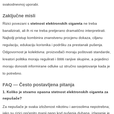
svakodnevnoj uporabi.
Zaključne misli
Rizici povezani s
stetnost elektronskih cigareta
ne treba
banalizirati, ali ih ni ne treba pretjerano dramatično interpretirati.
Najbolji pristup kombinira znanstvenu procjenu dokaza, ciljanu
regulaciju, edukaciju korisnika i podršku za prestanak pušenja.
Odgovornost je kolektivna: proizvođači moraju poštovati standarde,
kreatori politika moraju regulirati i štititi ranjive skupine, a pojedinci
moraju donositi informirane odluke uz stručno savjetovanje kada je
to potrebno.
FAQ — Često postavljena pitanja
1. Koliko je stvarno opasna
stetnost elektronskih cigareta
za
nepušače?
Za nepušače je svaka izloženost nikotinu i aerosolima nepotrebna;
iako su rizici općenito manji nego kod pušenja duhana, izlaganje je