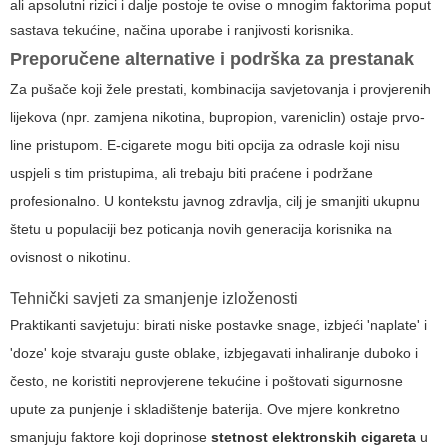
ali apsolutni rizici i dalje postoje te ovise o mnogim faktorima poput
sastava tekućine, načina uporabe i ranjivosti korisnika.
Preporučene alternative i podrška za prestanak
Za pušače koji žele prestati, kombinacija savjetovanja i provjerenih
lijekova (npr. zamjena nikotina, bupropion, vareniclin) ostaje prvo-
line pristupom. E-cigarete mogu biti opcija za odrasle koji nisu
uspjeli s tim pristupima, ali trebaju biti praćene i podržane
profesionalno. U kontekstu javnog zdravlja, cilj je smanjiti ukupnu
štetu u populaciji bez poticanja novih generacija korisnika na
ovisnost o nikotinu.
Tehnički savjeti za smanjenje izloženosti
Praktikanti savjetuju: birati niske postavke snage, izbjeći 'naplate' i
'doze' koje stvaraju guste oblake, izbjegavati inhaliranje duboko i
često, ne koristiti neprovjerene tekućine i poštovati sigurnosne
upute za punjenje i skladištenje baterija. Ove mjere konkretno
smanjuju faktore koji doprinose
stetnost elektronskih cigareta
u