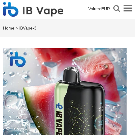
Valuta:
EUR
Home
>
iBVape-3