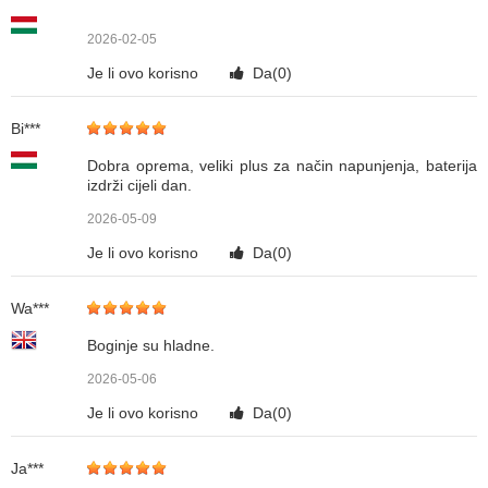
2026-02-05
Je li ovo korisno
Da(
0
)
Bi***
Dobra oprema, veliki plus za način napunjenja, baterija
izdrži cijeli dan.
2026-05-09
Je li ovo korisno
Da(
0
)
Wa***
Boginje su hladne.
2026-05-06
Je li ovo korisno
Da(
0
)
Ja***