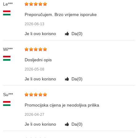
Le***
Preporučujem. Brzo vrijeme isporuke
2026-06-13
Je li ovo korisno
Da(
0
)
Wi***
Dosljedni opis
2026-05-08
Je li ovo korisno
Da(
0
)
Su***
Promocijska cijena je neodoljiva prilika
2026-04-27
Je li ovo korisno
Da(
0
)