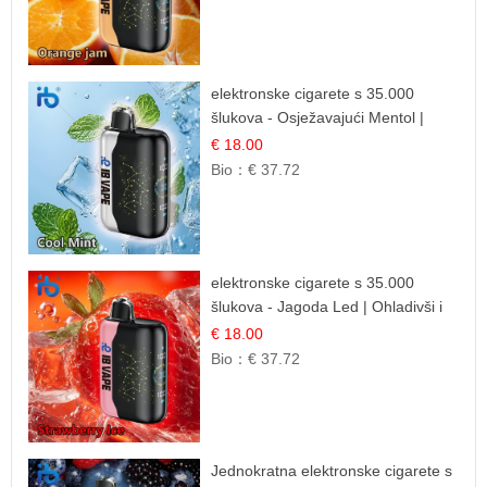
elektronske cigarete s 35.000
šlukova - Osježavajući Mentol |
Čista i Svježa Okus
€ 18.00
Bio：
€ 37.72
elektronske cigarete s 35.000
šlukova - Jagoda Led | Ohladivši i
Osježavajući Okus
€ 18.00
Bio：
€ 37.72
Jednokratna elektronske cigarete s