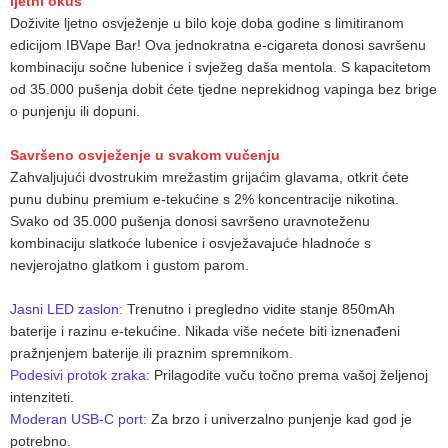
ljetni okus
Doživite ljetno osvježenje u bilo koje doba godine s limitiranom
edicijom IBVape Bar! Ova jednokratna e-cigareta donosi savršenu
kombinaciju sočne lubenice i svježeg daša mentola. S kapacitetom
od 35.000 pušenja dobit ćete tjedne neprekidnog vapinga bez brige
o punjenju ili dopuni.
Savršeno osvježenje u svakom vučenju
Zahvaljujući dvostrukim mrežastim grijaćim glavama, otkrit ćete
punu dubinu premium e-tekućine s 2% koncentracije nikotina.
Svako od 35.000 pušenja donosi savršeno uravnoteženu
kombinaciju slatkoće lubenice i osvježavajuće hladnoće s
nevjerojatno glatkom i gustom parom.
Jasni LED zaslon:
Trenutno i pregledno vidite stanje 850mAh
baterije i razinu e-tekućine. Nikada više nećete biti iznenađeni
pražnjenjem baterije ili praznim spremnikom.
Podesivi protok zraka:
Prilagodite vuču točno prema vašoj željenoj
intenziteti.
Moderan USB-C port:
Za brzo i univerzalno punjenje kad god je
potrebno.