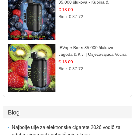
35.000 šlukova - Kupina &
Borovnica | Intenzivna Mješavina
€ 18.00
Šumskog Voća
Bio：
€ 37.72
IBVape Bar s 35.000 šlukova -
Jagoda & Kivi | Osježavajuća Voćna
Mješavina
€ 18.00
Bio：
€ 37.72
Blog
Najbolje ulje za elektronske cigarete 2026 vodič za
odabir, sigurnost i poboljšanje okusa