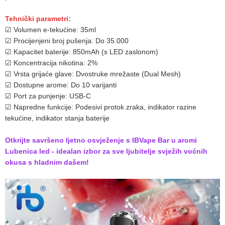
Tehnički parametri:
☑ Volumen e-tekućine: 35ml
☑ Procijenjeni broj pušenja: Do 35.000
☑ Kapacitet baterije: 850mAh (s LED zaslonom)
☑ Koncentracija nikotina: 2%
☑ Vrsta grijaće glave: Dvostruke mrežaste (Dual Mesh)
☑ Dostupne arome: Do 10 varijanti
☑ Port za punjenje: USB-C
☑ Napredne funkcije: Podesivi protok zraka, indikator razine
tekućine, indikator stanja baterije
Otkrijte savršeno ljetno osvježenje s IBVape Bar u aromi
Lubenica led - idealan izbor za sve ljubitelje svježih voćnih
okusa s hladnim dašem!