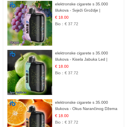
elektronske cigarete s 35.000
šlukova - Svježi Groždje |
Osježavajuća Voćna Aroma
€ 18.00
Bio：
€ 37.72
elektronske cigarete s 35.000
šlukova - Kisela Jabuka Led |
Osježavajući Kiselo-Slatki Okus
€ 18.00
Bio：
€ 37.72
elektronske cigarete s 35.000
šlukova - Okus Narančinog Džema
| Dugotrajno Iskustvo
€ 18.00
Bio：
€ 37.72