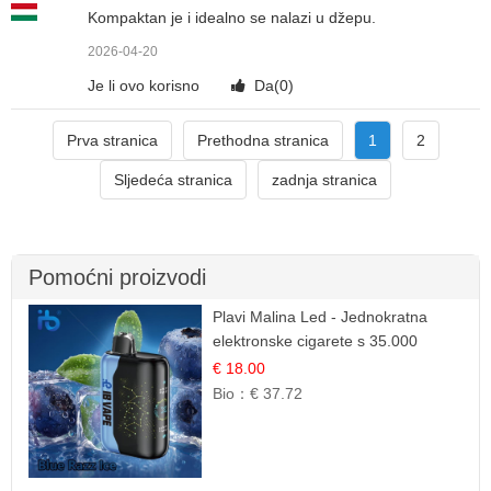
Kompaktan je i idealno se nalazi u džepu.
2026-04-20
Je li ovo korisno
Da(
0
)
Prva stranica
Prethodna stranica
1
2
Sljedeća stranica
zadnja stranica
Pomoćni proizvodi
Plavi Malina Led - Jednokratna
elektronske cigarete s 35.000
šlukova | IBVape
€ 18.00
Bio：
€ 37.72