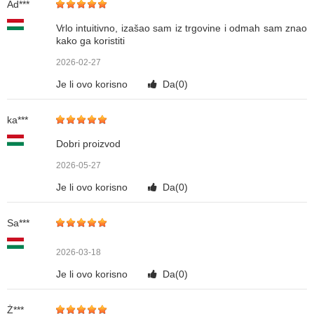
Ad***
Vrlo intuitivno, izašao sam iz trgovine i odmah sam znao
kako ga koristiti
2026-02-27
Je li ovo korisno
Da(
0
)
ka***
Dobri proizvod
2026-05-27
Je li ovo korisno
Da(
0
)
Sa***
2026-03-18
Je li ovo korisno
Da(
0
)
Ż***