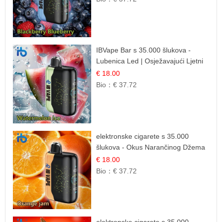
IBVape Bar s 35.000 šlukova -
Lubenica Led | Osježavajući Ljetni
Okus
€ 18.00
Bio：
€ 37.72
elektronske cigarete s 35.000
šlukova - Okus Narančinog Džema
| Dugotrajno Iskustvo
€ 18.00
Bio：
€ 37.72