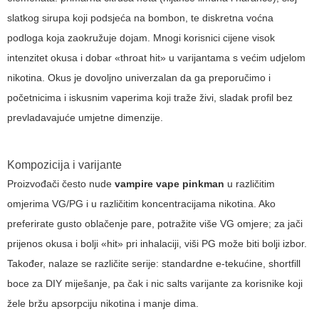
slatkog sirupa koji podsjeća na bombon, te diskretna voćna
podloga koja zaokružuje dojam. Mnogi korisnici cijene visok
intenzitet okusa i dobar «throat hit» u varijantama s većim udjelom
nikotina. Okus je dovoljno univerzalan da ga preporučimo i
početnicima i iskusnim vaperima koji traže živi, sladak profil bez
prevladavajuće umjetne dimenzije.
Kompozicija i varijante
Proizvođači često nude
vampire vape pinkman
u različitim
omjerima VG/PG i u različitim koncentracijama nikotina. Ako
preferirate gusto oblačenje pare, potražite više VG omjere; za jači
prijenos okusa i bolji «hit» pri inhalaciji, viši PG može biti bolji izbor.
Također, nalaze se različite serije: standardne e-tekućine, shortfill
boce za DIY miješanje, pa čak i nic salts varijante za korisnike koji
žele bržu apsorpciju nikotina i manje dima.