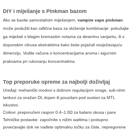
DIY i miješanje s Pinkman bazom
Ako se bavite samostalnim miješanjem,
vampire vape pinkman
može poslužiti kao odlična baza za složenije kombinacije: pokušajte
ga miješati s blagim kremastim notama za desertnu varijantu, ili s
dopunskim citrusa ekstraktima kako biste pojačali osvježavajuću
dimenziju. Vodite računa o koncentracijama aroma i sigurnim
praksama pri rukovanju koncentratima.
Top preporuke opreme za najbolji doživljaj
Uređaji: mehanički modovi s dobrom regulacijom snage, sub-ohm
tankovi za snažan DL dojam ili pouzdani pod sustavi za MTL
iskustvo.
Coilovi: preporučeni raspon 0.4–1.0Ω za balans okusa i pare.
Tehničke postavke: započnite s nižim wattima i postupno
povećavajte dok ne nađete optimalnu točku za čiste, nepregorene