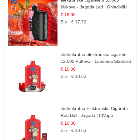
elektronske cigarete s 35.000
šlukova - Jagoda Led | Ohladivši i
Osježavajući Okus
€ 18.00
Bio：
€ 37.72
Jednokratna elektronske cigarete
12.000 Puffova - Lubenica Sladoled
| Ljetna Desertna Aroma
€ 10.00
Bio：
€ 18.63
Jednokratna Elektronske Cigarete -
Red Bull i Jagoda | IBVape
€ 10.00
Bio：
€ 18.63