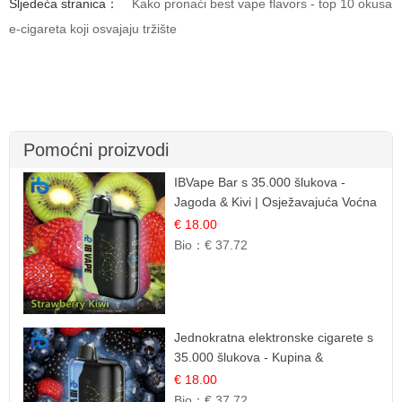
Sljedeća stranica：
Kako pronaći best vape flavors - top 10 okusa
e-cigareta koji osvajaju tržište
Pomoćni proizvodi
IBVape Bar s 35.000 šlukova -
Jagoda & Kivi | Osježavajuća Voćna
Mješavina
€ 18.00
Bio：
€ 37.72
Jednokratna elektronske cigarete s
35.000 šlukova - Kupina &
Borovnica | Intenzivna Mješavina
€ 18.00
Šumskog Voća
Bio：
€ 37.72