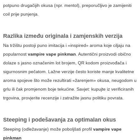
potpuno drugačijih okusa (npr. mentol), preporučljivo je zamijeniti
coil prije punjenja.
Razlika između originala i zamjenskih verzija
Na tržištu postoji puno imitacija i «inspired» aroma koje ciljaju na
popularnost
vampire vape pinkman
. Autentični proizvodi obično
dolaze s jasno označenim lot brojem, QR kodom proizvođača i
sigurnosnim pečatom. Lažne verzije često koriste manje kvalitetne
aroma spojeve što može rezultirati «žarenjem» okusa, neugodom u
grlu ili čak promjenom boje tekućine. Savjet: kupujte iz verificiranih
trgovina, provjerite recenzije i zatražite jasnu politiku povrata.
Steeping i podešavanja za optimalan okus
Steeping (odležavanje) može poboljšati profil
vampire vape
pinkman