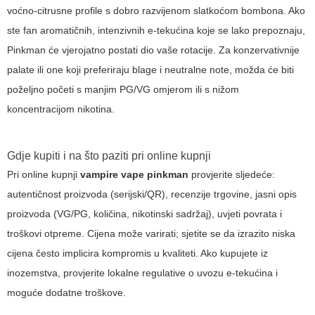
voćno-citrusne profile s dobro razvijenom slatkoćom bombona. Ako
ste fan aromatičnih, intenzivnih e-tekućina koje se lako prepoznaju,
Pinkman će vjerojatno postati dio vaše rotacije. Za konzervativnije
palate ili one koji preferiraju blage i neutralne note, možda će biti
poželjno početi s manjim PG/VG omjerom ili s nižom
koncentracijom nikotina.
Gdje kupiti i na što paziti pri online kupnji
Pri online kupnji
vampire vape pinkman
provjerite sljedeće:
autentičnost proizvoda (serijski/QR), recenzije trgovine, jasni opis
proizvoda (VG/PG, količina, nikotinski sadržaj), uvjeti povrata i
troškovi otpreme. Cijena može varirati; sjetite se da izrazito niska
cijena često implicira kompromis u kvaliteti. Ako kupujete iz
inozemstva, provjerite lokalne regulative o uvozu e-tekućina i
moguće dodatne troškove.