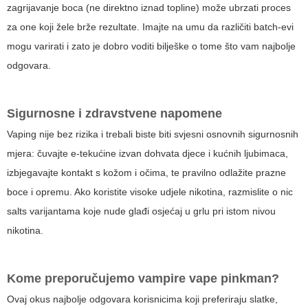
zagrijavanje boca (ne direktno iznad topline) može ubrzati proces
za one koji žele brže rezultate. Imajte na umu da različiti batch-evi
mogu varirati i zato je dobro voditi bilješke o tome što vam najbolje
odgovara.
Sigurnosne i zdravstvene napomene
Vaping nije bez rizika i trebali biste biti svjesni osnovnih sigurnosnih
mjera: čuvajte e-tekućine izvan dohvata djece i kućnih ljubimaca,
izbjegavajte kontakt s kožom i očima, te pravilno odlažite prazne
boce i opremu. Ako koristite visoke udjele nikotina, razmislite o nic
salts varijantama koje nude glađi osjećaj u grlu pri istom nivou
nikotina.
Kome preporučujemo
vampire vape pinkman
?
Ovaj okus najbolje odgovara korisnicima koji preferiraju slatke,