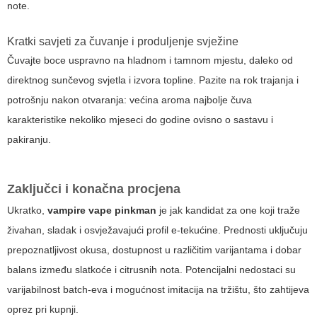
note.
Kratki savjeti za čuvanje i produljenje svježine
Čuvajte boce uspravno na hladnom i tamnom mjestu, daleko od
direktnog sunčevog svjetla i izvora topline. Pazite na rok trajanja i
potrošnju nakon otvaranja: većina aroma najbolje čuva
karakteristike nekoliko mjeseci do godine ovisno o sastavu i
pakiranju.
Zaključci i konačna procjena
Ukratko,
vampire vape pinkman
je jak kandidat za one koji traže
živahan, sladak i osvježavajući profil e-tekućine. Prednosti uključuju
prepoznatljivost okusa, dostupnost u različitim varijantama i dobar
balans između slatkoće i citrusnih nota. Potencijalni nedostaci su
varijabilnost batch-eva i mogućnost imitacija na tržištu, što zahtijeva
oprez pri kupnji.