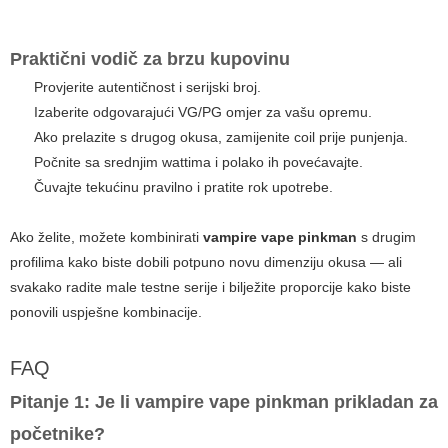
Praktični vodič za brzu kupovinu
Provjerite autentičnost i serijski broj.
Izaberite odgovarajući VG/PG omjer za vašu opremu.
Ako prelazite s drugog okusa, zamijenite coil prije punjenja.
Počnite sa srednjim wattima i polako ih povećavajte.
Čuvajte tekućinu pravilno i pratite rok upotrebe.
Ako želite, možete kombinirati
vampire vape pinkman
s drugim
profilima kako biste dobili potpuno novu dimenziju okusa — ali
svakako radite male testne serije i bilježite proporcije kako biste
ponovili uspješne kombinacije.
FAQ
Pitanje 1: Je li
vampire vape pinkman
prikladan za
početnike?