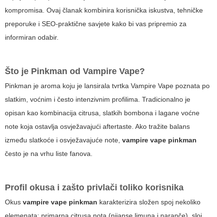
kompromisa. Ovaj članak kombinira korisnička iskustva, tehničke
preporuke i SEO-praktične savjete kako bi vas pripremio za
informiran odabir.
Što je
Pinkman
od Vampire Vape?
Pinkman je aroma koju je lansirala tvrtka Vampire Vape poznata po
slatkim, voćnim i često intenzivnim profilima. Tradicionalno je
opisan kao kombinacija citrusa, slatkih bombona i lagane voćne
note koja ostavlja osvježavajući aftertaste. Ako tražite balans
između slatkoće i osvježavajuće note,
vampire vape pinkman
često je na vrhu liste fanova.
Profil okusa i zašto privlači toliko korisnika
Okus
vampire vape pinkman
karakterizira složen spoj nekoliko
elemenata: primarna citrusa nota (nijanse limuna i naranče), sloj