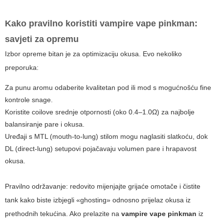
Kako pravilno koristiti
vampire vape pinkman
:
savjeti za opremu
Izbor opreme bitan je za optimizaciju okusa. Evo nekoliko
preporuka:
Za punu aromu odaberite kvalitetan pod ili mod s mogućnošću fine
kontrole snage.
Koristite coilove srednje otpornosti (oko 0.4–1.0Ω) za najbolje
balansiranje pare i okusa.
Uređaji s MTL (mouth-to-lung) stilom mogu naglasiti slatkoću, dok
DL (direct-lung) setupovi pojačavaju volumen pare i hrapavost
okusa.
Pravilno održavanje: redovito mijenjajte grijaće omotače i čistite
tank kako biste izbjegli «ghosting» odnosno prijelaz okusa iz
prethodnih tekućina. Ako prelazite na
vampire vape pinkman
iz