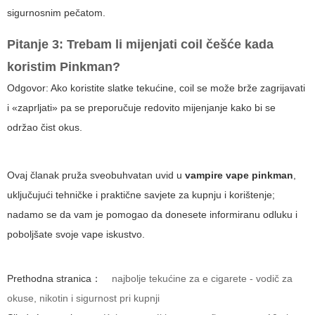
sigurnosnim pečatom.
Pitanje 3: Trebam li mijenjati coil češće kada
koristim Pinkman?
Odgovor: Ako koristite slatke tekućine, coil se može brže zagrijavati
i «zaprljati» pa se preporučuje redovito mijenjanje kako bi se
održao čist okus.
Ovaj članak pruža sveobuhvatan uvid u
vampire vape pinkman
,
uključujući tehničke i praktične savjete za kupnju i korištenje;
nadamo se da vam je pomogao da donesete informiranu odluku i
poboljšate svoje vape iskustvo.
Prethodna stranica：
najbolje tekućine za e cigarete - vodič za
okuse, nikotin i sigurnost pri kupnji