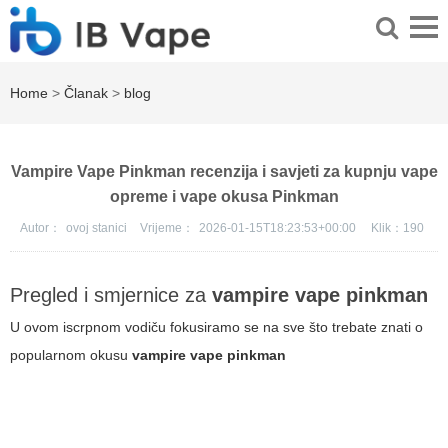
Home
>
Članak
>
blog
Vampire Vape Pinkman recenzija i savjeti za kupnju vape
opreme i vape okusa Pinkman
Autor：
ovoj stanici
Vrijeme：
2026-01-15T18:23:53+00:00
Klik：
190
Pregled i smjernice za
vampire vape pinkman
U ovom iscrpnom vodiču fokusiramo se na sve što trebate znati o
popularnom okusu
vampire vape pinkman