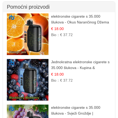
Pomoćni proizvodi
elektronske cigarete s 35.000
šlukova - Okus Narančinog Džema
| Dugotrajno Iskustvo
€ 18.00
Bio：
€ 37.72
Jednokratna elektronske cigarete s
35.000 šlukova - Kupina &
Borovnica | Intenzivna Mješavina
€ 18.00
Šumskog Voća
Bio：
€ 37.72
elektronske cigarete s 35.000
šlukova - Svježi Groždje |