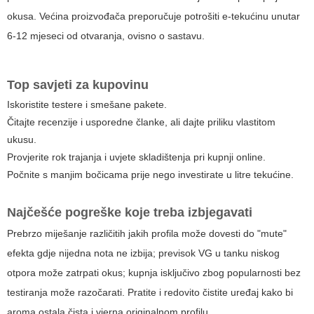
okusa. Većina proizvođača preporučuje potrošiti e-tekućinu unutar
6-12 mjeseci od otvaranja, ovisno o sastavu.
Top savjeti za kupovinu
Iskoristite testere i smešane pakete.
Čitajte recenzije i usporedne članke, ali dajte priliku vlastitom
ukusu.
Provjerite rok trajanja i uvjete skladištenja pri kupnji online.
Počnite s manjim bočicama prije nego investirate u litre tekućine.
Najčešće pogreške koje treba izbjegavati
Prebrzo miješanje različitih jakih profila može dovesti do "mute"
efekta gdje nijedna nota ne izbija; previsok VG u tanku niskog
otpora može zatrpati okus; kupnja isključivo zbog popularnosti bez
testiranja može razočarati. Pratite i redovito čistite uređaj kako bi
aroma ostala čista i vjerna originalnom profilu.