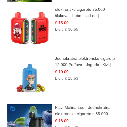
elektronske cigarete 25.000
šlukova - Lubenica Led |
Osježavajući Ljetni Okus
€ 15.00
Bio：
€ 30.65
Jednokratna elektronske cigarete
12.000 Puffova - Jagoda i Kivi |
Sočna Voćna Kombinacija
€ 10.00
Bio：
€ 18.63
Plavi Malina Led - Jednokratna
elektronske cigarete s 35.000
šlukova | IBVape
€ 18.00