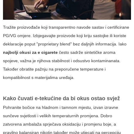
Tražite proizvođače koji transparentno navode sastav i certificirane
PG/VG omjere. Izbjegavajte proizvode koji kriju sastojke ili koriste
deklaracije poput "proprietary blend" bez daljnjih informacija. Iako
najbolji okusi za e cigarete
često sadrže sintetičke aroma
spojeve, važna je njihova stabilnost i odsustvo kontaminanata.
Također obratite pažnju na preporučene temperature i
kompatibilnost s materijalima uređaja.
Kako čuvati e-tekućine da bi okus ostao svjež
Pohranite bočice na hladnom i tamnom mjestu, izvan izravne
sunčeve svjetlosti i velikih temperaturnih promjena. Dobro
zatvorena ambalaža sprječava oksidaciju i promjenu boje, a
pravilno balansiran nikotin također može utjecati na percepciju