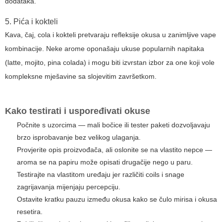
dodataka.
5. Pića i kokteli
Kava, čaj, cola i kokteli pretvaraju refleksije okusa u zanimljive vape
kombinacije. Neke arome oponašaju ukuse popularnih napitaka
(latte, mojito, pina colada) i mogu biti izvrstan izbor za one koji vole
kompleksne mješavine sa slojevitim završetkom.
Kako testirati i uspoređivati okuse
Počnite s uzorcima — mali bočice ili tester paketi dozvoljavaju
brzo isprobavanje bez velikog ulaganja.
Provjerite opis proizvođača, ali oslonite se na vlastito nepce —
aroma se na papiru može opisati drugačije nego u paru.
Testirajte na vlastitom uređaju jer različiti coils i snage
zagrijavanja mijenjaju percepciju.
Ostavite kratku pauzu između okusa kako se čulo mirisa i okusa
resetira.