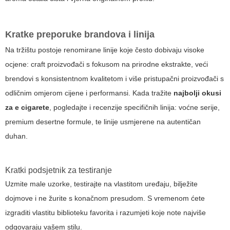
Kratke preporuke brandova i linija
Na tržištu postoje renomirane linije koje često dobivaju visoke
ocjene: craft proizvođači s fokusom na prirodne ekstrakte, veći
brendovi s konsistentnom kvalitetom i više pristupačni proizvođači s
odličnim omjerom cijene i performansi. Kada tražite
najbolji okusi
za e cigarete
, pogledajte i recenzije specifičnih linija: voćne serije,
premium desertne formule, te linije usmjerene na autentičan
duhan.
Kratki podsjetnik za testiranje
Uzmite male uzorke, testirajte na vlastitom uređaju, bilježite
dojmove i ne žurite s konačnom presudom. S vremenom ćete
izgraditi vlastitu biblioteku favorita i razumjeti koje note najviše
odgovaraju vašem stilu.