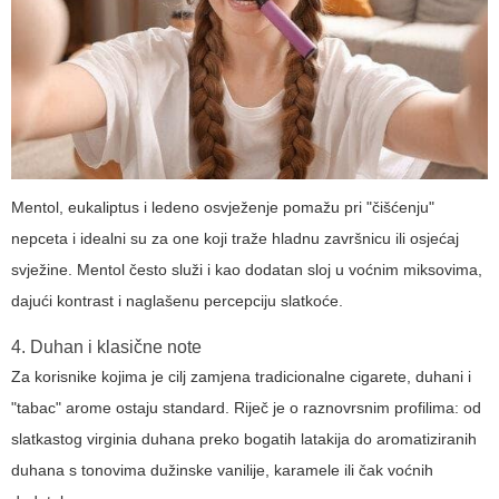
Mentol, eukaliptus i ledeno osvježenje pomažu pri "čišćenju"
nepceta i idealni su za one koji traže hladnu završnicu ili osjećaj
svježine. Mentol često služi i kao dodatan sloj u voćnim miksovima,
dajući kontrast i naglašenu percepciju slatkoće.
4. Duhan i klasične note
Za korisnike kojima je cilj zamjena tradicionalne cigarete, duhani i
"tabac" arome ostaju standard. Riječ je o raznovrsnim profilima: od
slatkastog virginia duhana preko bogatih latakija do aromatiziranih
duhana s tonovima dužinske vanilije, karamele ili čak voćnih