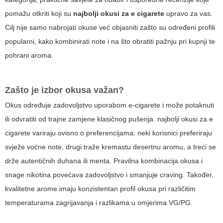
pomažu otkriti koji su
najbolji okusi za e cigarete
upravo za vas.
Cilj nije samo nabrojati okuse već objasniti zašto su određeni profili
popularni, kako kombinirati note i na što obratiti pažnju pri kupnji te
pohrani aroma.
Zašto je izbor okusa važan?
Okus određuje zadovoljstvo uporabom e-cigarete i može potaknuti
ili odvratiti od trajne zamjene klasičnog pušenja.
najbolji okusi za e
cigarete
variraju ovisno o preferencijama: neki korisnici preferiraju
svježe voćne note, drugi traže kremastu desertnu aromu, a treći se
drže autentičnih duhana ili menta. Pravilna kombinacija okusa i
snage nikotina povećava zadovoljstvo i smanjuje craving. Također,
kvalitetne arome imaju konzistentan profil okusa pri različitim
temperaturama zagrijavanja i razlikama u omjerima VG/PG.