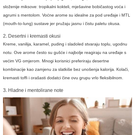
složenije miksove: tropikalni kokteli, mješavine bobičastog voća i
agrumi s mentolom. Voćne arome su idealne za pod uređaje i MTL
(mouth-to-lung) sustave jer pružaju jasnu i čistu paletu okusa.
2. Desertni i kremasti okusi
Kreme, vanilija, karamel, puding i sladoled stvaraju toplu, ugodnu
notu. Ove arome često su gušće i najbolje reagiraju na uređaje s
većim VG omjerom. Mnogi korisnici preferiraju desertne
kombinacije kao zamjenu za slatkiše bez unošenja kalorija. Kolači,
kremasti toffi i orašasti dodatci čine ovu grupu vrlo fleksibilnom.
3. Hladne i mentolirane note