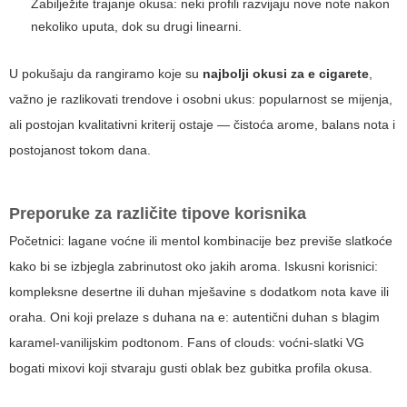
Zabilježite trajanje okusa: neki profili razvijaju nove note nakon
nekoliko uputa, dok su drugi linearni.
U pokušaju da rangiramo koje su
najbolji okusi za e cigarete
,
važno je razlikovati trendove i osobni ukus: popularnost se mijenja,
ali postojan kvalitativni kriterij ostaje — čistoća arome, balans nota i
postojanost tokom dana.
Preporuke za različite tipove korisnika
Početnici: lagane voćne ili mentol kombinacije bez previše slatkoće
kako bi se izbjegla zabrinutost oko jakih aroma. Iskusni korisnici:
kompleksne desertne ili duhan mješavine s dodatkom nota kave ili
oraha. Oni koji prelaze s duhana na e: autentični duhan s blagim
karamel-vanilijskim podtonom. Fans of clouds: voćni-slatki VG
bogati mixovi koji stvaraju gusti oblak bez gubitka profila okusa.