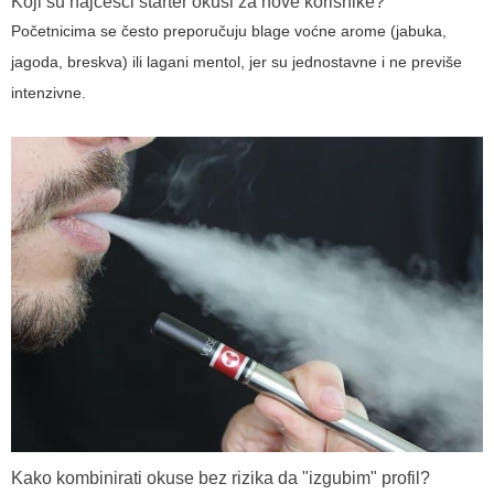
Koji su najčešći starter okusi za nove korisnike?
Početnicima se često preporučuju blage voćne arome (jabuka,
jagoda, breskva) ili lagani mentol, jer su jednostavne i ne previše
intenzivne.
Kako kombinirati okuse bez rizika da "izgubim" profil?