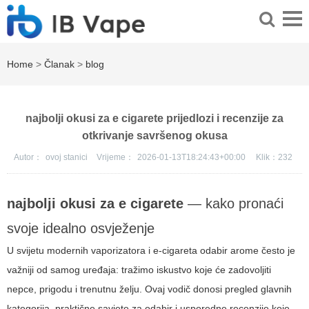
Home
>
Članak
>
blog
najbolji okusi za e cigarete prijedlozi i recenzije za
otkrivanje savršenog okusa
Autor：
ovoj stanici
Vrijeme：
2026-01-13T18:24:43+00:00
Klik：
232
najbolji okusi za e cigarete
— kako pronaći
svoje idealno osvježenje
U svijetu modernih vaporizatora i e-cigareta odabir arome često je
važniji od samog uređaja: tražimo iskustvo koje će zadovoljiti
nepce, prigodu i trenutnu želju. Ovaj vodič donosi pregled glavnih
kategorija, praktične savjete za odabir i usporedne recenzije koje