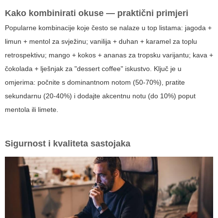
Kako kombinirati okuse — praktični primjeri
Popularne kombinacije koje često se nalaze u top listama: jagoda +
limun + mentol za svježinu; vanilija + duhan + karamel za toplu
retrospektivu; mango + kokos + ananas za tropsku varijantu; kava +
čokolada + lješnjak za "dessert coffee" iskustvo. Ključ je u
omjerima: počnite s dominantnom notom (50-70%), pratite
sekundarnu (20-40%) i dodajte akcentnu notu (do 10%) poput
mentola ili limete.
Sigurnost i kvaliteta sastojaka