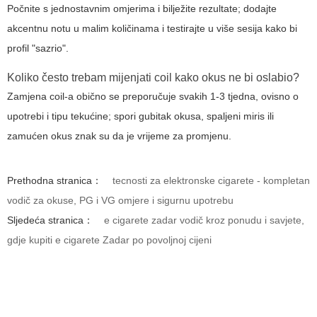
Počnite s jednostavnim omjerima i bilježite rezultate; dodajte
akcentnu notu u malim količinama i testirajte u više sesija kako bi
profil "sazrio".
Koliko često trebam mijenjati coil kako okus ne bi oslabio?
Zamjena coil-a obično se preporučuje svakih 1-3 tjedna, ovisno o
upotrebi i tipu tekućine; spori gubitak okusa, spaljeni miris ili
zamućen okus znak su da je vrijeme za promjenu.
Prethodna stranica：
tecnosti za elektronske cigarete - kompletan
vodič za okuse, PG i VG omjere i sigurnu upotrebu
Sljedeća stranica：
e cigarete zadar vodič kroz ponudu i savjete,
gdje kupiti e cigarete Zadar po povoljnoj cijeni