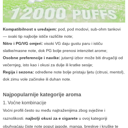
Kompatibilnost s uređajem:
pod, pod modovi, sub-ohm tankovi
— svaki tip najbolje ističe različite note;
Nitro i PG/VG omjeri:
visoki VG daju gustu paru i ističu
slatke/masne note, dok PG bolje prenosi intenzitet arome;
Osobne preferencije i navike:
jutarnji izbor može biti drugačiji od
večernjeg, isto kao i okusi za dulje ili kratke sesije;
Regija i sezona:
određene note bolje pristaju ljetu (citrusi, mentol),
dok zimu vole začinske ili duhan note.
Najpopularnije kategorije aroma
1. Voćne kombinacije
Voćni profili često su među najtraženijima zbog svježine i
raznolikosti.
najbolji okusi za e cigarete
u ovoj kategoriji
obuhvaćaju čiste note poput jagode, manga, breskve i kruške te