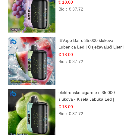
Osježavajuća Voćna Aroma
€ 18.00
Bio：
€ 37.72
IBVape Bar s 35.000 šlukova -
Lubenica Led | Osježavajući Ljetni
Okus
€ 18.00
Bio：
€ 37.72
elektronske cigarete s 35.000
šlukova - Kisela Jabuka Led |
Osježavajući Kiselo-Slatki Okus
€ 18.00
Bio：
€ 37.72