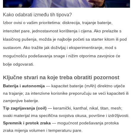
Kako odabrati između tih tipova?
Izbor ovisi o vašim prioritetima: diskrecija, trajanje baterije,
intenzitet pare, jednostavnost korištenja i cijena. Ako prelazite s
klasičnog pušenja, možda je najbolje početi sa starter kitom ili pod
sustavom. Ako tražite jak doživljaj i eksperimentiranje, mod s
mogućnošću podešavanja snage i nižim otporima zavojnice će
bolje odgovarati.
Ključne stvari na koje treba obratiti pozornost
Baterija i autonomija
— kapacitet baterije (mAh) direktno utječe
na trajanje; za intenzivne korisnike preporučuju se veći kapaciteti ili
zamjenjive baterije.
Tip zagrijavanja (coil)
— keramički, kanthal, nikal, titan, mesh;
svaki materijal ima specifična svojstva okusa, površine i izdržljivosti.
Spremnik i protok zraka
— mogućnost podešavanja protoka
zraka mijenja volumen i temperaturu pare.