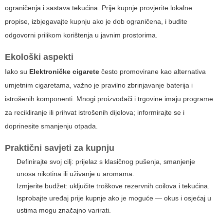
ograničenja i sastava tekućina. Prije kupnje provjerite lokalne
propise, izbjegavajte kupnju ako je dob ograničena, i budite
odgovorni prilikom korištenja u javnim prostorima.
Ekološki aspekti
Iako su
Elektroničke cigarete
često promovirane kao alternativa
umjetnim cigaretama, važno je pravilno zbrinjavanje baterija i
istrošenih komponenti. Mnogi proizvođači i trgovine imaju programe
za recikliranje ili prihvat istrošenih dijelova; informirajte se i
doprinesite smanjenju otpada.
Praktični savjeti za kupnju
Definirajte svoj cilj: prijelaz s klasičnog pušenja, smanjenje
unosa nikotina ili uživanje u aromama.
Izmjerite budžet: uključite troškove rezervnih coilova i tekućina.
Isprobajte uređaj prije kupnje ako je moguće — okus i osjećaj u
ustima mogu značajno varirati.