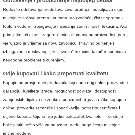
Održavanje i produciranje najboljeg okusa
Redovito održavanje produžava život uređaja i poboljšava okus:
mijenjajte coilove prema uputama proizvođača, čistite spremnik
toplom vodom i izbjegavajte miješanje starih i novih tekućina. Ako
primijetite loš okus, "zagoren" miris ili smanjenu proizvodnju pare,
vjerojatno je vrijeme za novu zavojnicu. Pravilno punjenje i
izbjegavanje doslovnog "prelijevanja" tekućine također sprječava
neugodne probleme s curenjem.
Gdje kupovati i kako prepoznati kvalitetu
Kupujte od provjerenih prodavača koji nude originalne proizvode i
garanciju. Kvaliteta izrade, mogućnost povrata i dostupnost
zamjenskih dijelova su znakovi pouzdanih trgovina. Ako kupujete
online, provjerite recenzije i specifikacije, potražite certifikate i
ocjene kupaca. Cijena nije jedini pokazatelj kvalitete — često je
bolje platiti nešto više za pouzdan uređaj nego često mijenjati
jeftine modele.