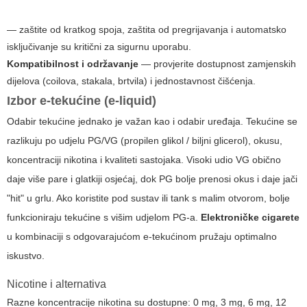
— zaštite od kratkog spoja, zaštita od pregrijavanja i automatsko
isključivanje su kritični za sigurnu uporabu.
Kompatibilnost i održavanje
— provjerite dostupnost zamjenskih
dijelova (coilova, stakala, brtvila) i jednostavnost čišćenja.
Izbor e-tekućine (e-liquid)
Odabir tekućine jednako je važan kao i odabir uređaja. Tekućine se
razlikuju po udjelu PG/VG (propilen glikol / biljni glicerol), okusu,
koncentraciji nikotina i kvaliteti sastojaka. Visoki udio VG obično
daje više pare i glatkiji osjećaj, dok PG bolje prenosi okus i daje jači
"hit" u grlu. Ako koristite pod sustav ili tank s malim otvorom, bolje
funkcioniraju tekućine s višim udjelom PG-a.
Elektroničke cigarete
u kombinaciji s odgovarajućom e-tekućinom pružaju optimalno
iskustvo.
Nicotine i alternativa
Razne koncentracije nikotina su dostupne: 0 mg, 3 mg, 6 mg, 12