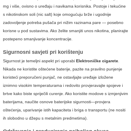
mg i više, ovisno o uređaju i navikama korisnika. Postoje i tekućine
s nikotinskom soli (nic salt) koje omogućuju brže i ugodnije
zadovoljenje potreba pušača pri nižim razinama pare — posebno
korisne u pod sustavima. Ako želite smanjiti unos nikotina, planirajte
postepeno smanjivanje koncentracije.
Sigurnosni savjeti pri korištenju
Sigurnost je temeljni aspekt pri uporabi
Elektroničke cigarete
.
Nikada ne koristite oštećene baterije, pazite na pravilno punjenje
koristeći preporučeni punjač, ne ostavljajte uređaje izložene
iznimno visokim temperaturama i redovito provjeravajte spojeve i
brtve kako biste spriječili curenje. Ako koristite modove s izmjenjivim
baterijama, naučite osnove baterijske sigurnosti—provjera
oštećenja, uparivanje istih kapaciteta i briga o transportu (ne nositi
ih slobodno u džepu s metalnim predmetima).