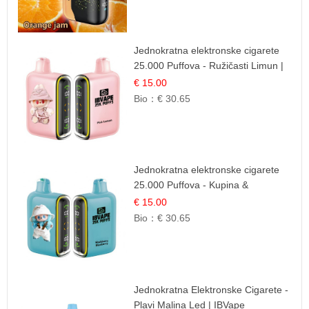
Jednokratna elektronske cigarete
25.000 Puffova - Ružičasti Limun |
Osježavajuća Citrusna Aroma
€ 15.00
Bio：
€ 30.65
Jednokratna elektronske cigarete
25.000 Puffova - Kupina &
Borovnica | Šumska Voćna
€ 15.00
Mješavina
Bio：
€ 30.65
Jednokratna Elektronske Cigarete -
Plavi Malina Led | IBVape