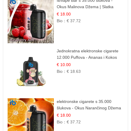
IBVape Bar s 35.000 šlukova -
Okus Malinova Džema | Slatka
Voćna Aroma
€ 18.00
Bio：
€ 37.72
Jednokratna elektronske cigarete
12.000 Puffova - Ananas i Kokos
Sladoled | Tropski Desert
€ 10.00
Bio：
€ 18.63
elektronske cigarete s 35.000
šlukova - Okus Narančinog Džema
| Dugotrajno Iskustvo
€ 18.00
Bio：
€ 37.72