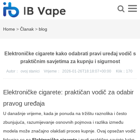
Home
>
Članak
>
blog
Elektroničke cigarete kako odabrati pravi uređaj vodič s
praktičnim savjetima za kupnju i sigurnost
Autor：
ovoj stanici
Vrijeme：
2026-01-26T18:18:07+00:00
Klik：
170
Elektroničke cigarete: praktičan vodič za odabir
pravog uređaja
U današnje vrijeme, kada je ponuda na tržištu raznolika i često
zbunjujuća, razumijevanje osnovnih pojmova i razlika između
modela može značajno olakšati proces kupnje. Ovaj opsežan vodič
fokusira se na
Elektroničke cigarete
i nudi praktične savjete kako