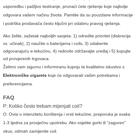
usporedbu i pažljivo testiranje, pronaći ćete rješenje koje najbolje
odgovara vašem načinu života. Pamtite da su pouzdane informacije
i podrška prodavača često ključni pri odabiru pravog rješenja.
Ako želite, sažetak najboljih savjeta: 1) odredite prioritet (diskrecija
vs. učinak), 2) naučite o baterijama i coils, 3) odaberite
odgovarajuću e-tekućinu, 4) redovito održavajte uređaj i 5) kupujte
od provjerenih trgovaca.
Želimo vam sigurnu i informiranu kupnju te kvalitetno iskustvo s
Elektroničke cigarete
koje će odgovarati vašim potrebama i
preferencijama.
FAQ
P: Koliko često trebam mijenjati coil?
O: Ovisi o intenzitetu korištenja i vrsti tekućine; preporuka je svaka
1-3 tjedna za prosječnu upotrebu. Ako osjetite gorki ili "zagoren"
okus, odmah zamijenite coil.