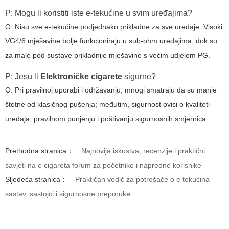
P: Mogu li koristiti iste e-tekućine u svim uređajima?
O: Nisu sve e-tekućine podjednako prikladne za sve uređaje. Visoki
VG4/6 mješavine bolje funkcioniraju u sub-ohm uređajima, dok su
za male pod sustave prikladnije mješavine s većim udjelom PG.
P: Jesu li
Elektroničke cigarete
sigurne?
O: Pri pravilnoj uporabi i održavanju, mnogi smatraju da su manje
štetne od klasičnog pušenja; međutim, sigurnost ovisi o kvaliteti
uređaja, pravilnom punjenju i poštivanju sigurnosnih smjernica.
Prethodna stranica：
Najnovija iskustva, recenzije i praktični
savjeti na e cigareta forum za početnike i napredne korisnike
Sljedeća stranica：
Praktičan vodič za potrošače o e tekućina
sastav, sastojci i sigurnosne preporuke