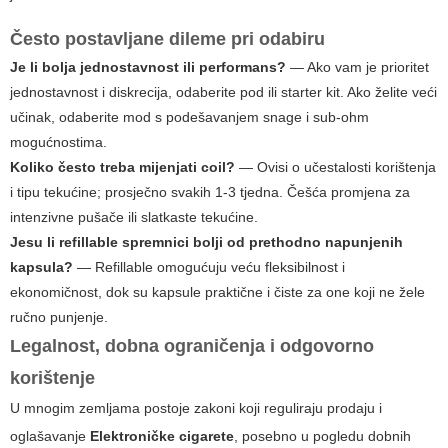
Često postavljane dileme pri odabiru
Je li bolja jednostavnost ili performans?
— Ako vam je prioritet
jednostavnost i diskrecija, odaberite pod ili starter kit. Ako želite veći
učinak, odaberite mod s podešavanjem snage i sub-ohm
mogućnostima.
Koliko često treba mijenjati coil?
— Ovisi o učestalosti korištenja
i tipu tekućine; prosječno svakih 1-3 tjedna. Češća promjena za
intenzivne pušače ili slatkaste tekućine.
Jesu li refillable spremnici bolji od prethodno napunjenih
kapsula?
— Refillable omogućuju veću fleksibilnost i
ekonomičnost, dok su kapsule praktične i čiste za one koji ne žele
ručno punjenje.
Legalnost, dobna ograničenja i odgovorno
korištenje
U mnogim zemljama postoje zakoni koji reguliraju prodaju i
oglašavanje
Elektroničke cigarete
, posebno u pogledu dobnih