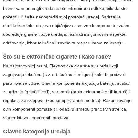
bismo vam pomogli da donesete informiranu odluku, bilo da ste
početnik ili želite nadograditi svoj postojeći uređaj. Sadržaj je
strukturiran tako da prvo objašnjava osnovne komponente, zatim
upoređuje glavne tipove uređaja, razmatra sigurnosne aspekte,
održavanje, izbor tekućina i završava preporukama za kupnju.
Što su
Elektroničke cigarete
i kako rade?
Na najosnovnijoj razini,
Elektroničke cigarete
su uređaji koji
zagrijavaju tekućinu (tzv. e-tekućinu ili e-liquid) kako bi proizveli
paru koja se udiše. Glavne komponente uključuju bateriju, sustav
za grijanje (grijač ili coil), spremnik (tanko, clearomizer ili kartuš) i
regulacijske sklopove (kod kompliciranijih modela). Razumijevanje
ovih komponenti pomaže pri odabiru između prenosivih strelica,
starter kitova i naprednih modova.
Glavne kategorije uređaja