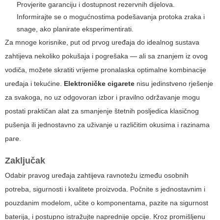
Provjerite garanciju i dostupnost rezervnih dijelova.
Informirajte se o mogućnostima podešavanja protoka zraka i
snage, ako planirate eksperimentirati.
Za mnoge korisnike, put od prvog uređaja do idealnog sustava
zahtijeva nekoliko pokušaja i pogrešaka — ali sa znanjem iz ovog
vodiča, možete skratiti vrijeme pronalaska optimalne kombinacije
uređaja i tekućine.
Elektroničke cigarete
nisu jedinstveno rješenje
za svakoga, no uz odgovoran izbor i pravilno održavanje mogu
postati praktičan alat za smanjenje štetnih posljedica klasičnog
pušenja ili jednostavno za uživanje u različitim okusima i razinama
pare.
Zaključak
Odabir pravog uređaja zahtijeva ravnotežu između osobnih
potreba, sigurnosti i kvalitete proizvoda. Počnite s jednostavnim i
pouzdanim modelom, učite o komponentama, pazite na sigurnost
baterija, i postupno istražujte naprednije opcije. Kroz promišljenu