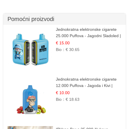
Pomoćni proizvodi
Jednokratna elektronske cigarete
25.000 Puffova - Jagodni Sladoled |
Kremasta Slatka Okus
€ 15.00
Bio：
€ 30.65
Jednokratna elektronske cigarete
12.000 Puffova - Jagoda i Kivi |
Sočna Voćna Kombinacija
€ 10.00
Bio：
€ 18.63