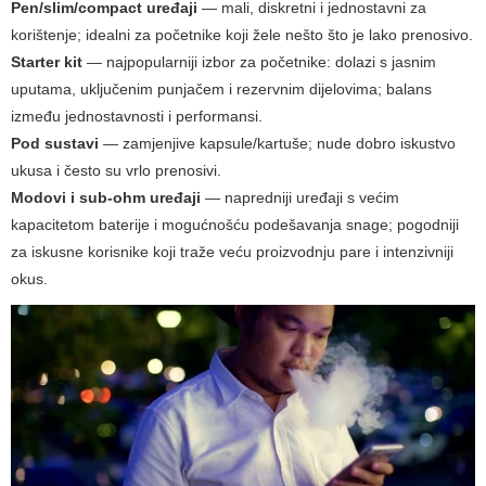
Pen/slim/compact uređaji
— mali, diskretni i jednostavni za
korištenje; idealni za početnike koji žele nešto što je lako prenosivo.
Starter kit
— najpopularniji izbor za početnike: dolazi s jasnim
uputama, uključenim punjačem i rezervnim dijelovima; balans
između jednostavnosti i performansi.
Pod sustavi
— zamjenjive kapsule/kartuše; nude dobro iskustvo
ukusa i često su vrlo prenosivi.
Modovi i sub-ohm uređaji
— napredniji uređaji s većim
kapacitetom baterije i mogućnošću podešavanja snage; pogodniji
za iskusne korisnike koji traže veću proizvodnju pare i intenzivniji
okus.