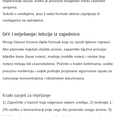
Repliciranje okusa: koliko je proizvod dosljedan među različitim
serijama.
Sukobi s uređajima: jesu li neke formule sklone zaprljanju ili
naslagama na spiralama.
DIY i miješanje: lekcije iz zajednice
Mnogi članovi foruma dijele formule koje su razvili tijekom mjeseci.
Ako planirate miješati vlastite arome, zapamtite ključne principe:
bilješke baze (base notes), srednje (middle notes) i visoke (top
notes) trebaju biti uravnotežene. Počnite s malim količinama, vodite
preciznu evidenciju i uvijek poštujte propisane sigurnosne upute za
rukovanje koncentratima i nikotinskim tekućinama.
Kratki savjeti za miješanje
1) Započnite s bazom koja odgovara vašem uređaju; 2) testirajte 1-
2% razliku u koncentraciji prije nego što povećate snagu arome; 3)