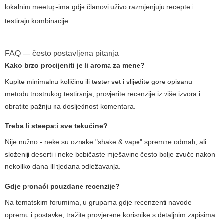
lokalnim meetup-ima gdje članovi uživo razmjenjuju recepte i
testiraju kombinacije.
FAQ — često postavljena pitanja
Kako brzo procijeniti je li aroma za mene?
Kupite minimalnu količinu ili tester set i slijedite gore opisanu
metodu trostrukog testiranja; provjerite recenzije iz više izvora i
obratite pažnju na dosljednost komentara.
Treba li steepati sve tekućine?
Nije nužno - neke su oznake "shake & vape" spremne odmah, ali
složeniji deserti i neke bobičaste mješavine često bolje zvuče nakon
nekoliko dana ili tjedana odležavanja.
Gdje pronaći pouzdane recenzije?
Na tematskim forumima, u grupama gdje recenzenti navode
opremu i postavke; tražite provjerene korisnike s detaljnim zapisima