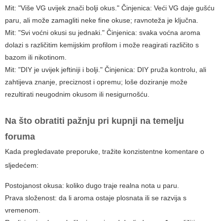
Mit: "Više VG uvijek znači bolji okus." Činjenica: Veći VG daje gušću
paru, ali može zamagliti neke fine okuse; ravnoteža je ključna.
Mit: "Svi voćni okusi su jednaki." Činjenica: svaka voćna aroma
dolazi s različitim kemijskim profilom i može reagirati različito s
bazom ili nikotinom.
Mit: "DIY je uvijek jeftiniji i bolji." Činjenica: DIY pruža kontrolu, ali
zahtijeva znanje, preciznost i opremu; loše doziranje može
rezultirati neugodnim okusom ili nesigurnošću.
Na što obratiti pažnju pri kupnji na temelju
foruma
Kada pregledavate preporuke, tražite konzistentne komentare o
sljedećem:
Postojanost okusa: koliko dugo traje realna nota u paru.
Prava složenost: da li aroma ostaje plosnata ili se razvija s
vremenom.