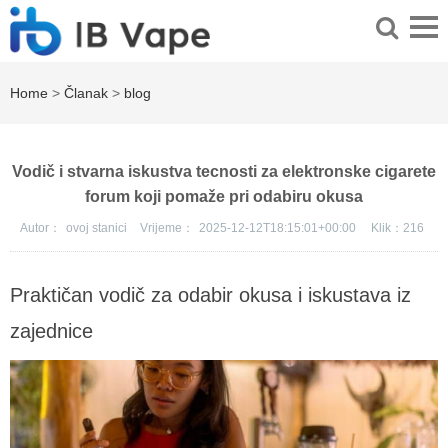
Home
>
Članak
>
blog
Vodič i stvarna iskustva tecnosti za elektronske cigarete
forum koji pomaže pri odabiru okusa
Autor：
ovoj stanici
Vrijeme：
2025-12-12T18:15:01+00:00
Klik：
216
Praktičan vodič za odabir okusa i iskustava iz
zajednice