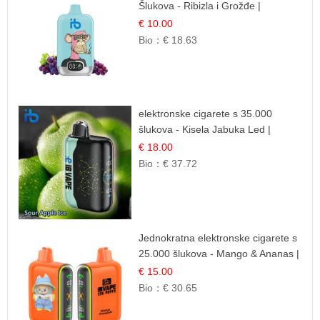
Šlukova - Ribizla i Grožđe |
Elegantna Voćna Kombinacija
€ 10.00
Bio：
€ 18.63
elektronske cigarete s 35.000
šlukova - Kisela Jabuka Led |
Osježavajući Kiselo-Slatki Okus
€ 18.00
Bio：
€ 37.72
Jednokratna elektronske cigarete s
25.000 šlukova - Mango & Ananas |
Egzotična Voćna Mješavina
€ 15.00
Bio：
€ 30.65