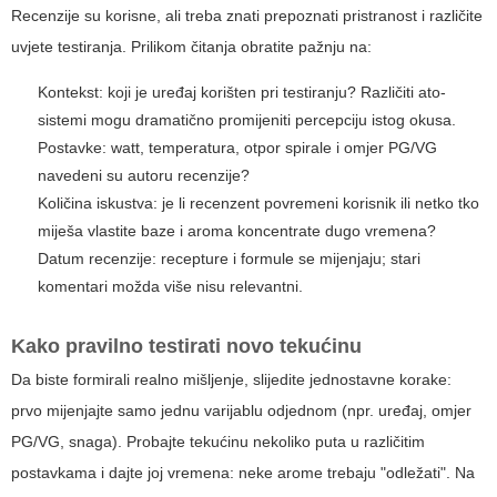
Recenzije su korisne, ali treba znati prepoznati pristranost i različite
uvjete testiranja. Prilikom čitanja obratite pažnju na:
Kontekst: koji je uređaj korišten pri testiranju? Različiti ato-
sistemi mogu dramatično promijeniti percepciju istog okusa.
Postavke: watt, temperatura, otpor spirale i omjer PG/VG
navedeni su autoru recenzije?
Količina iskustva: je li recenzent povremeni korisnik ili netko tko
miješa vlastite baze i aroma koncentrate dugo vremena?
Datum recenzije: recepture i formule se mijenjaju; stari
komentari možda više nisu relevantni.
Kako pravilno testirati novo tekućinu
Da biste formirali realno mišljenje, slijedite jednostavne korake:
prvo mijenjajte samo jednu varijablu odjednom (npr. uređaj, omjer
PG/VG, snaga). Probajte tekućinu nekoliko puta u različitim
postavkama i dajte joj vremena: neke arome trebaju "odležati". Na