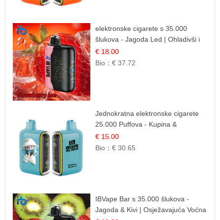
elektronske cigarete s 35.000
šlukova - Jagoda Led | Ohladivši i
Osježavajući Okus
€ 18.00
Bio：
€ 37.72
Jednokratna elektronske cigarete
25.000 Puffova - Kupina &
Borovnica | Šumska Voćna
€ 15.00
Mješavina
Bio：
€ 30.65
IBVape Bar s 35.000 šlukova -
Jagoda & Kivi | Osježavajuća Voćna