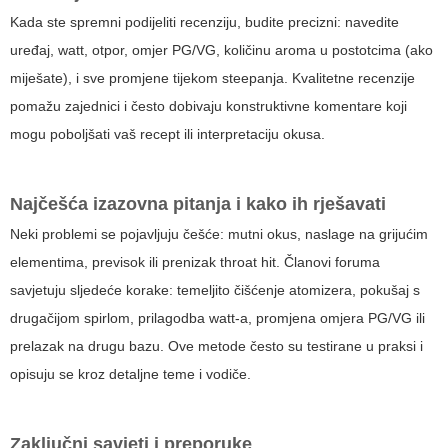
Kada ste spremni podijeliti recenziju, budite precizni: navedite
uređaj, watt, otpor, omjer PG/VG, količinu aroma u postotcima (ako
miješate), i sve promjene tijekom steepanja. Kvalitetne recenzije
pomažu zajednici i često dobivaju konstruktivne komentare koji
mogu poboljšati vaš recept ili interpretaciju okusa.
Najčešća izazovna pitanja i kako ih rješavati
Neki problemi se pojavljuju češće: mutni okus, naslage na grijućim
elementima, previsok ili prenizak throat hit. Članovi foruma
savjetuju sljedeće korake: temeljito čišćenje atomizera, pokušaj s
drugačijom spirlom, prilagodba watt-a, promjena omjera PG/VG ili
prelazak na drugu bazu. Ove metode često su testirane u praksi i
opisuju se kroz detaljne teme i vodiče.
Zaključni savjeti i preporuke