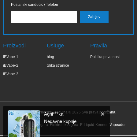
Poštanski sandučić / Telefon
Proizvodi
Usluge
Pravila
iBVape-1
blog
Politika privatnosti
iBVape-2
Slika stranice
iBVape-3
IBVape Internetska Trgovina © 2025 Sva prava pridržana.
✕
Agni***ka
Nedavne kupnje
Link:
Elektronik Sigara
Elektronik Sigara
E-Liquid-Kenner
Vapeador