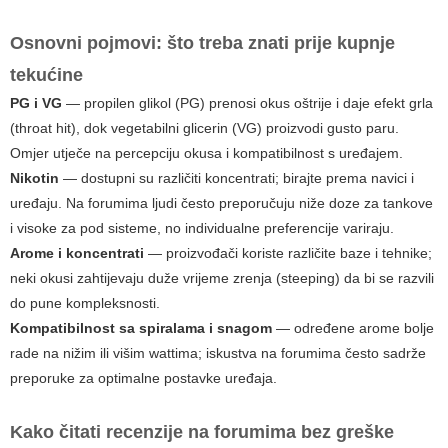
Osnovni pojmovi: što treba znati prije kupnje
tekućine
PG i VG
— propilen glikol (PG) prenosi okus oštrije i daje efekt grla
(throat hit), dok vegetabilni glicerin (VG) proizvodi gusto paru.
Omjer utječe na percepciju okusa i kompatibilnost s uređajem.
Nikotin
— dostupni su različiti koncentrati; birajte prema navici i
uređaju. Na forumima ljudi često preporučuju niže doze za tankove
i visoke za pod sisteme, no individualne preferencije variraju.
Arome i koncentrati
— proizvođači koriste različite baze i tehnike;
neki okusi zahtijevaju duže vrijeme zrenja (steeping) da bi se razvili
do pune kompleksnosti.
Kompatibilnost sa spiralama i snagom
— određene arome bolje
rade na nižim ili višim wattima; iskustva na forumima često sadrže
preporuke za optimalne postavke uređaja.
Kako čitati recenzije na forumima bez greške