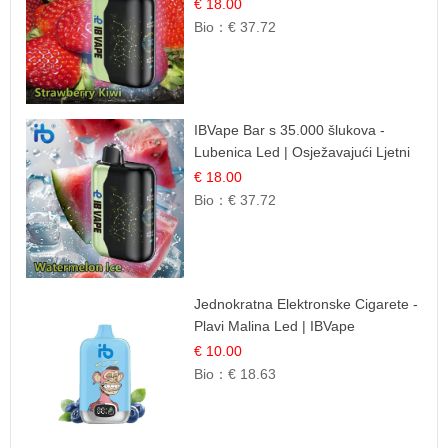
Mješavina
€ 18.00
Bio：
€ 37.72
IBVape Bar s 35.000 šlukova -
Lubenica Led | Osježavajući Ljetni
Okus
€ 18.00
Bio：
€ 37.72
Jednokratna Elektronske Cigarete -
Plavi Malina Led | IBVape
€ 10.00
Bio：
€ 18.63