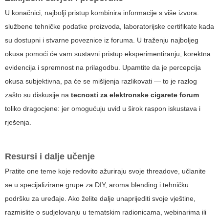
U konačnici, najbolji pristup kombinira informacije s više izvora:
službene tehničke podatke proizvoda, laboratorijske certifikate kada
su dostupni i stvarne poveznice iz foruma. U traženju najboljeg
okusa pomoći će vam sustavni pristup eksperimentiranju, korektna
evidencija i spremnost na prilagodbu. Upamtite da je percepcija
okusa subjektivna, pa će se mišljenja razlikovati — to je razlog
zašto su diskusije na
tecnosti za elektronske cigarete forum
toliko dragocjene: jer omogućuju uvid u širok raspon iskustava i
rješenja.
Resursi i dalje učenje
Pratite one teme koje redovito ažuriraju svoje threadove, učlanite
se u specijalizirane grupe za DIY, aroma blending i tehničku
podršku za uređaje. Ako želite dalje unaprijediti svoje vještine,
razmislite o sudjelovanju u tematskim radionicama, webinarima ili