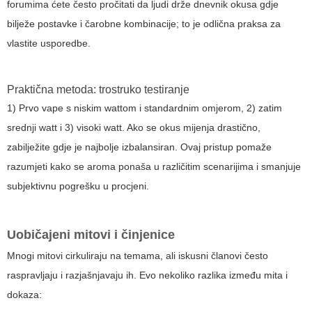
forumima ćete često pročitati da ljudi drže dnevnik okusa gdje
bilježe postavke i čarobne kombinacije; to je odlična praksa za
vlastite usporedbe.
Praktična metoda: trostruko testiranje
1) Prvo vape s niskim wattom i standardnim omjerom, 2) zatim
srednji watt i 3) visoki watt. Ako se okus mijenja drastično,
zabilježite gdje je najbolje izbalansiran. Ovaj pristup pomaže
razumjeti kako se aroma ponaša u različitim scenarijima i smanjuje
subjektivnu pogrešku u procjeni.
Uobičajeni mitovi i činjenice
Mnogi mitovi cirkuliraju na temama, ali iskusni članovi često
raspravljaju i razjašnjavaju ih. Evo nekoliko razlika između mita i
dokaza: