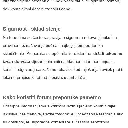
bilježite vrijeme steepanja — neki voćni okusi su spremni odmah,
dok kompleksni deserti trebaju tjedne.
Sigurnost i skladištenje
Na forumima se često raspravlja o sigurnom rukovanju nikotina,
pravilnom označavanju bočica i najboljoj temperaturi za
skladištenje. Preporuke su općenito konzistentne:
držati tekućine
izvan dohvata djece
, pohraniti na hladnom i tamnom mjestu,
koristiti odgovarajuće zaštitne rukavice kod miješanja i uvijek pratiti
lokalne propise za otpad i reciklažu ambalaže.
Kako koristiti forum preporuke pametno
Pristupite informacijama s kritičkim razmišljanjem: kombinirajte
iskustva više članova, tražite fotografije i videozapise testiranja ako
su dostupni, te usporedite komentare s vlastitim senzornim