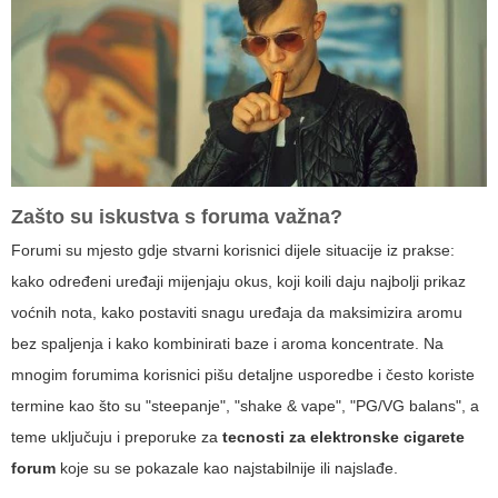
Zašto su iskustva s foruma važna?
Forumi su mjesto gdje stvarni korisnici dijele situacije iz prakse:
kako određeni uređaji mijenjaju okus, koji koili daju najbolji prikaz
voćnih nota, kako postaviti snagu uređaja da maksimizira aromu
bez spaljenja i kako kombinirati baze i aroma koncentrate. Na
mnogim forumima korisnici pišu detaljne usporedbe i često koriste
termine kao što su "steepanje", "shake & vape", "PG/VG balans", a
teme uključuju i preporuke za
tecnosti za elektronske cigarete
forum
koje su se pokazale kao najstabilnije ili najslađe.