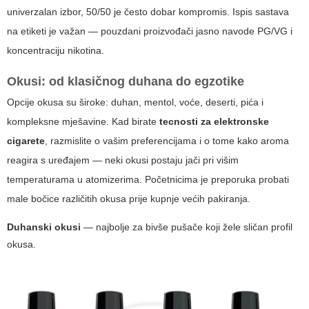
univerzalan izbor, 50/50 je često dobar kompromis. Ispis sastava
na etiketi je važan — pouzdani proizvođači jasno navode PG/VG i
koncentraciju nikotina.
Okusi: od klasičnog duhana do egzotike
Opcije okusa su široke: duhan, mentol, voće, deserti, pića i
kompleksne mješavine. Kad birate
tecnosti za elektronske
cigarete
, razmislite o vašim preferencijama i o tome kako aroma
reagira s uređajem — neki okusi postaju jači pri višim
temperaturama u atomizerima. Početnicima je preporuka probati
male bočice različitih okusa prije kupnje većih pakiranja.
Duhanski okusi
— najbolje za bivše pušače koji žele sličan profil
okusa.