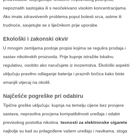
nepoznatih sastojaka ili s neočekivano visokim koncentracijama.
Ako imate zdravstvenih problema poput bolesti srca, astme ili
trudnoće, savjetujte se s liječnikom prije uporabe.
Ekološki i zakonski okvir
U mnogim zemljama postoje propisi kojima se regulira prodaja i
sastav nikotinskih proizvoda. Prije kupnje istražite lokalnu
regulativu, osobito ako naručujete iz inozemstva. Ekološki aspekti
uključuju pravilno odlaganje baterija i praznih bočica kako biste
smanjili utjecaj na okoliš.
Najčešće pogreške pri odabiru
Tipične greške uključuju: kupnja na temelju cijene bez provjere
sastava, nepravilna procjena kompatibilnosti uređaja i odabir
previsokog postotka nikotina.
tecnosti za elektronske cigarete
najbolje su kad su prilagođene vašem uređaju i navikama, stoga