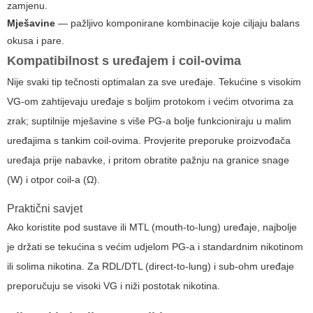
zamjenu.
Mješavine
— pažljivo komponirane kombinacije koje ciljaju balans
okusa i pare.
Kompatibilnost s uređajem i coil-ovima
Nije svaki tip tečnosti optimalan za sve uređaje. Tekućine s visokim
VG-om zahtijevaju uređaje s boljim protokom i većim otvorima za
zrak; suptilnije mješavine s više PG-a bolje funkcioniraju u malim
uređajima s tankim coil-ovima. Provjerite preporuke proizvođača
uređaja prije nabavke, i pritom obratite pažnju na granice snage
(W) i otpor coil-a (Ω).
Praktični savjet
Ako koristite pod sustave ili MTL (mouth-to-lung) uređaje, najbolje
je držati se tekućina s većim udjelom PG-a i standardnim nikotinom
ili solima nikotina. Za RDL/DTL (direct-to-lung) i sub-ohm uređaje
preporučuju se visoki VG i niži postotak nikotina.