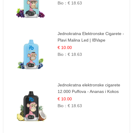
Bio：
€ 18.63
Jednokratna Elektronske Cigarete -
Plavi Malina Led | IBVape
€ 10.00
Bio：
€ 18.63
Jednokratna elektronske cigarete
12.000 Puffova - Ananas i Kokos
Sladoled | Tropski Desert
€ 10.00
Bio：
€ 18.63