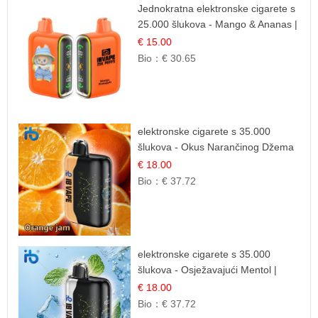
Jednokratna elektronske cigarete s
25.000 šlukova - Mango & Ananas |
Egzotična Voćna Mješavina
€ 15.00
Bio：
€ 30.65
elektronske cigarete s 35.000
šlukova - Okus Narančinog Džema
| Dugotrajno Iskustvo
€ 18.00
Bio：
€ 37.72
elektronske cigarete s 35.000
šlukova - Osježavajući Mentol |
Čista i Svježa Okus
€ 18.00
Bio：
€ 37.72