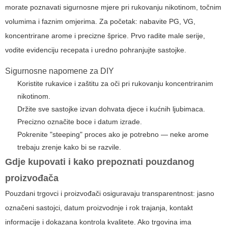
morate poznavati sigurnosne mjere pri rukovanju nikotinom, točnim
volumima i faznim omjerima. Za početak: nabavite PG, VG,
koncentrirane arome i precizne šprice. Prvo radite male serije,
vodite evidenciju recepata i uredno pohranjujte sastojke.
Sigurnosne napomene za DIY
Koristite rukavice i zaštitu za oči pri rukovanju koncentriranim
nikotinom.
Držite sve sastojke izvan dohvata djece i kućnih ljubimaca.
Precizno označite boce i datum izrade.
Pokrenite "steeping" proces ako je potrebno — neke arome
trebaju zrenje kako bi se razvile.
Gdje kupovati i kako prepoznati pouzdanog
proizvođača
Pouzdani trgovci i proizvođači osiguravaju transparentnost: jasno
označeni sastojci, datum proizvodnje i rok trajanja, kontakt
informacije i dokazana kontrola kvalitete. Ako trgovina ima