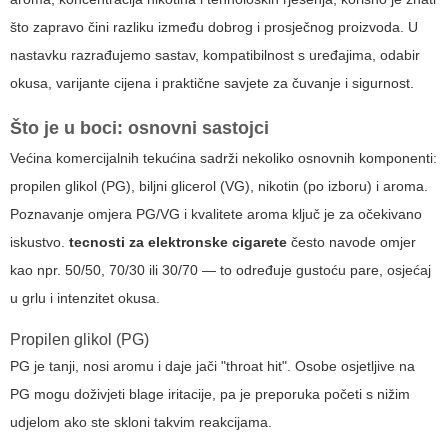
što zapravo čini razliku između dobrog i prosječnog proizvoda. U
nastavku razrađujemo sastav, kompatibilnost s uređajima, odabir
okusa, varijante cijena i praktične savjete za čuvanje i sigurnost.
Što je u boci: osnovni sastojci
Većina komercijalnih tekućina sadrži nekoliko osnovnih komponenti:
propilen glikol (PG), biljni glicerol (VG), nikotin (po izboru) i aroma.
Poznavanje omjera PG/VG i kvalitete aroma ključ je za očekivano
iskustvo.
tecnosti za elektronske cigarete
često navode omjer
kao npr. 50/50, 70/30 ili 30/70 — to određuje gustoću pare, osjećaj
u grlu i intenzitet okusa.
Propilen glikol (PG)
PG je tanji, nosi aromu i daje jači "throat hit". Osobe osjetljive na
PG mogu doživjeti blage iritacije, pa je preporuka početi s nižim
udjelom ako ste skloni takvim reakcijama.