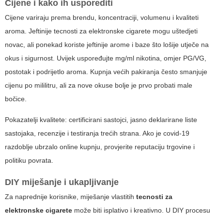
Cijene i kako ih usporediti
Cijene variraju prema brendu, koncentraciji, volumenu i kvaliteti
aroma. Jeftinije
tecnosti za elektronske cigarete
mogu uštedjeti
novac, ali ponekad koriste jeftinije arome i baze što lošije utječe na
okus i sigurnost. Uvijek uspoređujte mg/ml nikotina, omjer PG/VG,
postotak i podrijetlo aroma. Kupnja većih pakiranja često smanjuje
cijenu po mililitru, ali za nove okuse bolje je prvo probati male
bočice.
Pokazatelji kvalitete: certificirani sastojci, jasno deklarirane liste
sastojaka, recenzije i testiranja trećih strana. Ako je covid-19
razdoblje ubrzalo online kupnju, provjerite reputaciju trgovine i
politiku povrata.
DIY miješanje i ukapljivanje
Za naprednije korisnike, miješanje vlastitih
tecnosti za
elektronske cigarete
može biti isplativo i kreativno. U DIY procesu