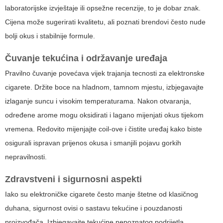
laboratorijske izvještaje ili opsežne recenzije, to je dobar znak.
Cijena može sugerirati kvalitetu, ali poznati brendovi često nude
bolji okus i stabilnije formule.
Čuvanje tekućina i održavanje uređaja
Pravilno čuvanje povećava vijek trajanja
tecnosti za elektronske
cigarete
. Držite boce na hladnom, tamnom mjestu, izbjegavajte
izlaganje suncu i visokim temperaturama. Nakon otvaranja,
određene arome mogu oksidirati i lagano mijenjati okus tijekom
vremena. Redovito mijenjajte coil-ove i čistite uređaj kako biste
osigurali ispravan prijenos okusa i smanjili pojavu gorkih
nepravilnosti.
Zdravstveni i sigurnosni aspekti
Iako su elektroničke cigarete često manje štetne od klasičnog
duhana, sigurnost ovisi o sastavu tekućine i pouzdanosti
proizvođača. Izbjegavajte tekućine nepoznatog podrijetla,