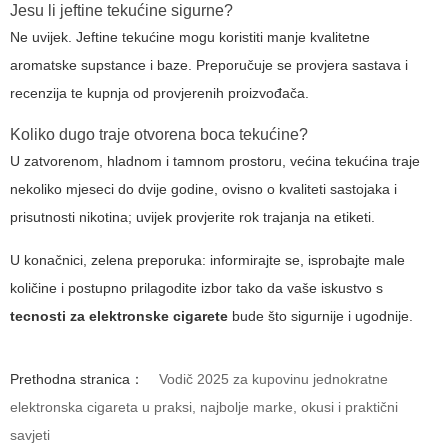
Jesu li jeftine tekućine sigurne?
Ne uvijek. Jeftine tekućine mogu koristiti manje kvalitetne
aromatske supstance i baze. Preporučuje se provjera sastava i
recenzija te kupnja od provjerenih proizvođača.
Koliko dugo traje otvorena boca tekućine?
U zatvorenom, hladnom i tamnom prostoru, većina tekućina traje
nekoliko mjeseci do dvije godine, ovisno o kvaliteti sastojaka i
prisutnosti nikotina; uvijek provjerite rok trajanja na etiketi.
U konačnici, zelena preporuka: informirajte se, isprobajte male
količine i postupno prilagodite izbor tako da vaše iskustvo s
tecnosti za elektronske cigarete
bude što sigurnije i ugodnije.
Prethodna stranica：
Vodič 2025 za kupovinu jednokratne
elektronska cigareta u praksi, najbolje marke, okusi i praktični
savjeti