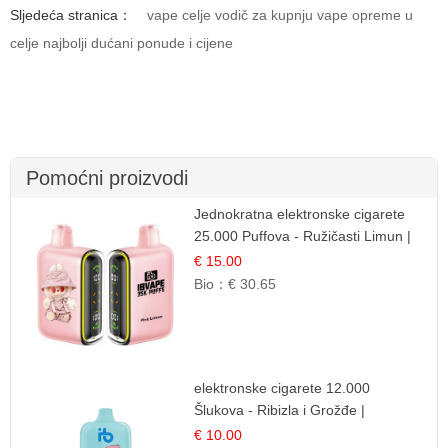
Sljedeća stranica：
vape celje vodič za kupnju vape opreme u
celje najbolji dućani ponude i cijene
Pomoćni proizvodi
Jednokratna elektronske cigarete
25.000 Puffova - Ružičasti Limun |
Osježavajuća Citrusna Aroma
€ 15.00
Bio：
€ 30.65
elektronske cigarete 12.000
Šlukova - Ribizla i Grožđe |
Elegantna Voćna Kombinacija
€ 10.00