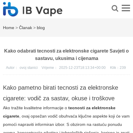
Home
>
Članak
>
blog
Kako odabrati tecnosti za elektronske cigarete Savjeti o
sastavu, ukusima i cijenama
Autor：
ovoj stanici
Vrijeme：
2025-12-23T18:13:34+00:00
Klik：
239
Kako pametno birati tecnosti za elektronske
cigarete: vodič za sastav, okuse i troškove
Ako tražite kvalitetne informacije o
tecnosti za elektronske
cigarete
, ovaj opsežan vodič obuhvaća ključne aspekte koji će vam
pomoći napraviti informiran izbor. S obzirom na rastuću ponudu
aroma, koncentracija nikotina i tehnoloških rješenja, korisno je znati