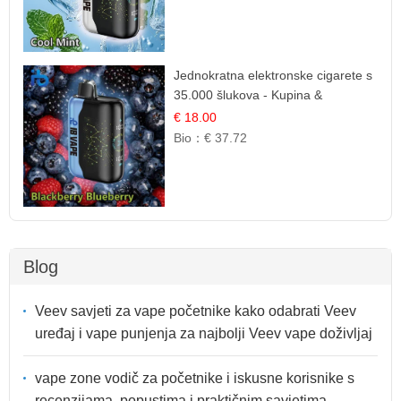
Jednokratna elektronske cigarete s
35.000 šlukova - Kupina &
Borovnica | Intenzivna Mješavina
€ 18.00
Šumskog Voća
Bio：
€ 37.72
Blog
Veev savjeti za vape početnike kako odabrati Veev
uređaj i vape punjenja za najbolji Veev vape doživljaj
vape zone vodič za početnike i iskusne korisnike s
recenzijama, popustima i praktičnim savjetima