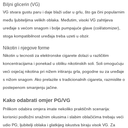
Biljni glicerin (VG)
VG stvara gustu paru i daje blaži udar u grlu, što ga čini popularnim
među ljubiteljima velikih oblaka. Međutim, visoki VG zahtijeva
uređaje s većom snagom i bolje pumpajuće glave (coil/atomizer),
stoga kompatibilnost uređaja treba uzeti u obzir.
Nikotin i njegove forme
Nikotin u
tecnosti za elektronske cigarete
dolazi u različitim
koncentracijama i ponekad u obliku nikotinskih soli. Soli omogućuju
veći osjećaj nikotina pri nižem iritiranju grla, pogodne su za uređaje
s nižom snagom. Ako prelazite s tradicionalnih cigareta, razmislite o
postepenom smanjenju jačine.
Kako odabrati omjer PG/VG
Prilikom odabira omjera imate nekoliko praktičnih scenarija:
korisnici podložni snažnim okusima i slabim oblačićima trebaju veći
udio PG; ljubitelji oblaka i glatkijeg iskustva biraju visok VG. Za