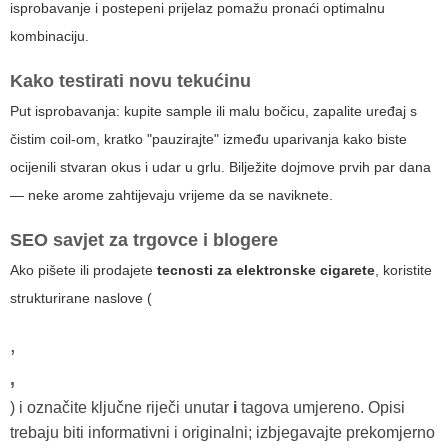
isprobavanje i postepeni prijelaz pomažu pronaći optimalnu
kombinaciju.
Kako testirati novu tekućinu
Put isprobavanja: kupite sample ili malu bočicu, zapalite uređaj s
čistim coil-om, kratko "pauzirajte" između uparivanja kako biste
ocijenili stvaran okus i udar u grlu. Bilježite dojmove prvih par dana
— neke arome zahtijevaju vrijeme da se naviknete.
SEO savjet za trgovce i blogere
Ako pišete ili prodajete
tecnosti za elektronske cigarete
, koristite
strukturirane naslove (
,
,
) i označite ključne riječi unutar
i
tagova
umjereno. Opisi
trebaju biti informativni i originalni; izbjegavajte prekomjerno