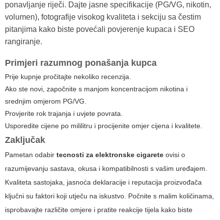
ponavljanje riječi. Dajte jasne specifikacije (PG/VG, nikotin,
volumen), fotografije visokog kvaliteta i sekciju sa čestim
pitanjima kako biste povećali povjerenje kupaca i SEO
rangiranje.
Primjeri razumnog ponašanja kupca
Prije kupnje pročitajte nekoliko recenzija.
Ako ste novi, započnite s manjom koncentracijom nikotina i
srednjim omjerom PG/VG.
Provjerite rok trajanja i uvjete povrata.
Usporedite cijene po mililitru i procijenite omjer cijena i kvalitete.
Zaključak
Pametan odabir
tecnosti za elektronske cigarete
ovisi o
razumijevanju sastava, okusa i kompatibilnosti s vašim uređajem.
Kvaliteta sastojaka, jasnoća deklaracije i reputacija proizvođača
ključni su faktori koji utječu na iskustvo. Počnite s malim količinama,
isprobavajte različite omjere i pratite reakcije tijela kako biste