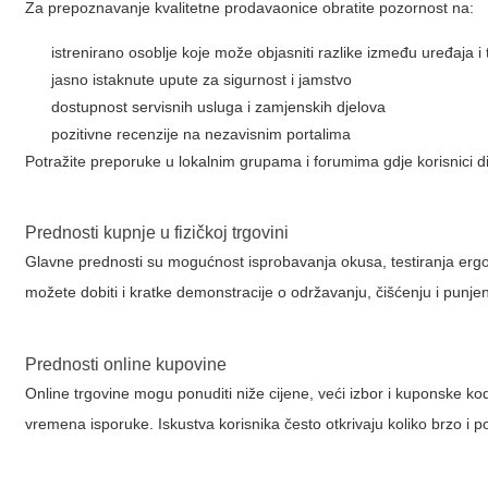
Za prepoznavanje kvalitetne prodavaonice obratite pozornost na:
istrenirano osoblje koje može objasniti razlike između uređaja i
jasno istaknute upute za sigurnost i jamstvo
dostupnost servisnih usluga i zamjenskih djelova
pozitivne recenzije na nezavisnim portalima
Potražite preporuke u lokalnim grupama i forumima gdje korisnici di
Prednosti kupnje u fizičkoj trgovini
Glavne prednosti su mogućnost isprobavanja okusa, testiranja ergo
možete dobiti i kratke demonstracije o održavanju, čišćenju i punje
Prednosti online kupovine
Online trgovine mogu ponuditi niže cijene, veći izbor i kuponske ko
vremena isporuke. Iskustva korisnika često otkrivaju koliko brzo i 