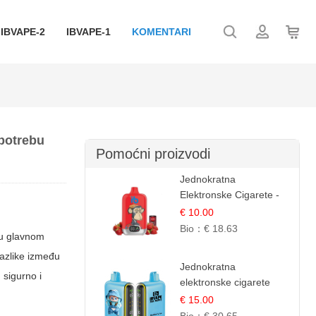
IBVAPE-2
IBVAPE-1
KOMENTARI
upotrebu
Pomoćni proizvodi
Jednokratna
Elektronske Cigarete -
Red Bull i Jagoda |
€ 10.00
IBVape
Bio：
€ 18.63
 u glavnom
razlike između
Jednokratna
 sigurno i
elektronske cigarete
25.000 Puffova -
€ 15.00
Jagodni Sladoled |