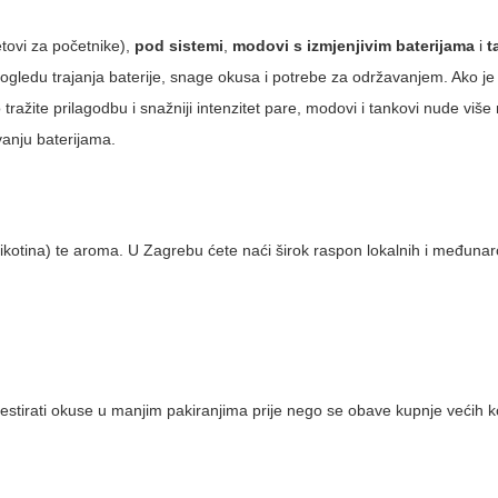
tovi za početnike),
pod sistemi
,
modovi s izmjenjivim baterijama
i
t
ogledu trajanja baterije, snage okusa i potrebe za održavanjem. Ako je 
o tražite prilagodbu i snažniji intenzitet pare, modovi i tankovi nude više
vanju baterijama.
z nikotina) te aroma. U Zagrebu ćete naći širok raspon lokalnih i međuna
testirati okuse u manjim pakiranjima prije nego se obave kupnje većih ko