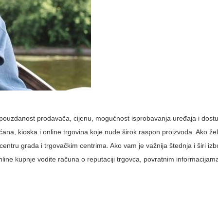
a: pouzdanost prodavača, cijenu, mogućnost isprobavanja uređaja i dost
ćana, kioska i online trgovina koje nude širok raspon proizvoda. Ako želit
 centru grada i trgovačkim centrima. Ako vam je važnija štednja i širi izb
online kupnje vodite računa o reputaciji trgovca, povratnim informacijam