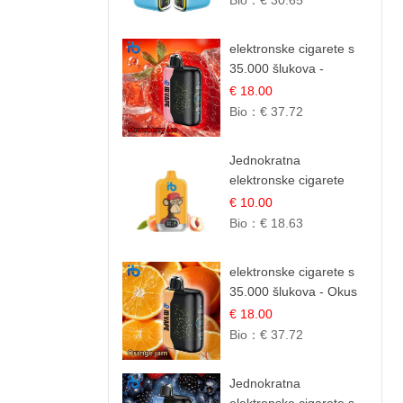
Bio：
€ 30.65
Kremasta Slatka Okus
elektronske cigarete s
35.000 šlukova -
Jagoda Led | Ohladivši i
€ 18.00
Osježavajući Okus
Bio：
€ 37.72
Jednokratna
elektronske cigarete
12.000 Puffova -
€ 10.00
Breskva i Voćni Sok |
Bio：
€ 18.63
Osježavajuća Voćna
Mješavina
elektronske cigarete s
35.000 šlukova - Okus
Narančinog Džema |
€ 18.00
Dugotrajno Iskustvo
Bio：
€ 37.72
Jednokratna