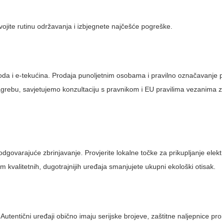
jite rutinu održavanja i izbjegnete najčešće pogreške.
izvoda i e-tekućina. Prodaja punoljetnim osobama i pravilno označavanje
u Zagrebu, savjetujemo konzultaciju s pravnikom i EU pravilima vezanima z
odgovarajuće zbrinjavanje. Provjerite lokalne točke za prikupljanje elek
m kvalitetnih, dugotrajnijih uređaja smanjujete ukupni ekološki otisak.
Autentični uređaji obično imaju serijske brojeve, zaštitne naljepnice pr