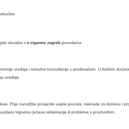
 tekućina
jele iskustva s
e cigarete zagreb
ponudama.
nomije uređaja i trenutne konzultacije s prodavačem. U fizičkim dućan
nju uređaja.
dove. Prije narudžbe provjerite uvjete povrata, naknade za dostavu i pr
pouzdano trgovina rješava reklamacije ili probleme s proizvodom.