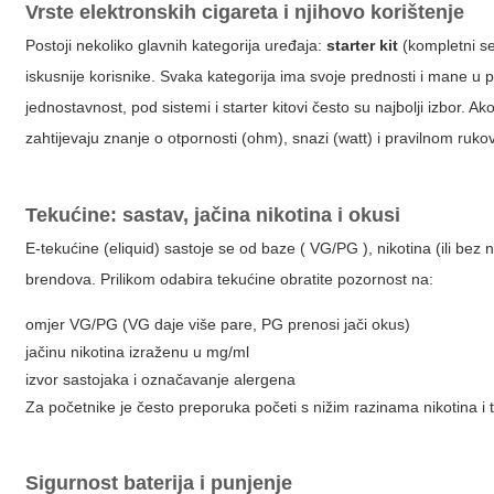
Vrste elektronskih cigareta i njihovo korištenje
Postoji nekoliko glavnih kategorija uređaja:
starter kit
(kompletni se
iskusnije korisnike. Svaka kategorija ima svoje prednosti i mane u p
jednostavnost, pod sistemi i starter kitovi često su najbolji izbor. Ak
zahtijevaju znanje o otpornosti (ohm), snazi (watt) i pravilnom ruko
Tekućine: sastav, jačina nikotina i okusi
E-tekućine (eliquid) sastoje se od baze ( VG/PG ), nikotina (ili be
brendova. Prilikom odabira tekućine obratite pozornost na:
omjer VG/PG (VG daje više pare, PG prenosi jači okus)
jačinu nikotina izraženu u mg/ml
izvor sastojaka i označavanje alergena
Za početnike je često preporuka početi s nižim razinama nikotina i 
Sigurnost baterija i punjenje