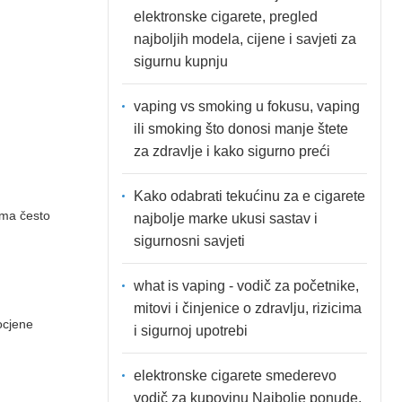
elektronske cigarete, pregled
najboljih modela, cijene i savjeti za
sigurnu kupnju
vaping vs smoking u fokusu, vaping
ili smoking što donosi manje štete
za zdravlje i kako sigurno preći
Kako odabrati tekućinu za e cigarete
ima često
najbolje marke ukusi sastav i
sigurnosni savjeti
what is vaping - vodič za početnike,
mitovi i činjenice o zdravlju, rizicima
ocjene
i sigurnoj upotrebi
elektronske cigarete smederevo
vodič za kupovinu Najbolje ponude,