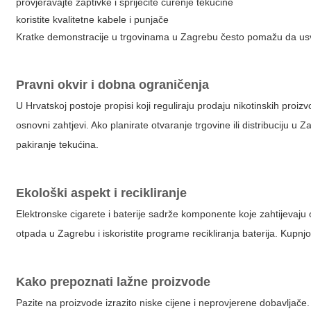
provjeravajte zaptivke i spriječite curenje tekućine
koristite kvalitetne kabele i punjače
Kratke demonstracije u trgovinama u Zagrebu često pomažu da usvo
Pravni okvir i dobna ograničenja
U Hrvatskoj postoje propisi koji reguliraju prodaju nikotinskih pro
osnovni zahtjevi. Ako planirate otvaranje trgovine ili distribuciju 
pakiranje tekućina.
Ekološki aspekt i recikliranje
Elektronske cigarete i baterije sadrže komponente koje zahtijevaju 
otpada u Zagrebu i iskoristite programe recikliranja baterija. Kupnjo
Kako prepoznati lažne proizvode
Pazite na proizvode izrazito niske cijene i neprovjerene dobavljače. 