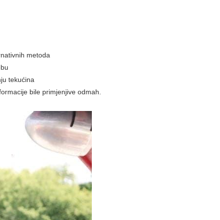
ernativnih metoda
ebu
nju tekućina
informacije bile primjenjive odmah.