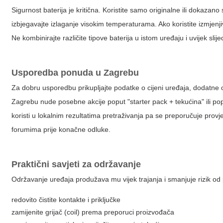
Sigurnost baterija je kritična. Koristite samo originalne ili dokaza
izbjegavajte izlaganje visokim temperaturama. Ako koristite izmjenjiv
Ne kombinirajte različite tipove baterija u istom uređaju i uvijek sli
Usporedba ponuda u Zagrebu
Za dobru usporedbu prikupljajte podatke o cijeni uređaja, dodatne 
Zagrebu nude posebne akcije poput "starter pack + tekućina" ili p
koristi u lokalnim rezultatima pretraživanja pa se preporučuje provj
forumima prije konačne odluke.
Praktični savjeti za održavanje
Održavanje uređaja produžava mu vijek trajanja i smanjuje rizik od
redovito čistite kontakte i priključke
zamijenite grijač (coil) prema preporuci proizvođača