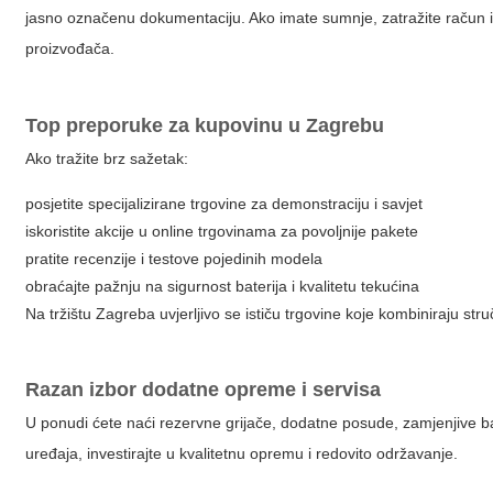
jasno označenu dokumentaciju. Ako imate sumnje, zatražite račun i j
proizvođača.
Top preporuke za kupovinu u Zagrebu
Ako tražite brz sažetak:
posjetite specijalizirane trgovine za demonstraciju i savjet
iskoristite akcije u online trgovinama za povoljnije pakete
pratite recenzije i testove pojedinih modela
obraćajte pažnju na sigurnost baterija i kvalitetu tekućina
Na tržištu Zagreba uvjerljivo se ističu trgovine koje kombiniraju st
Razan izbor dodatne opreme i servisa
U ponudi ćete naći rezervne grijače, dodatne posude, zamjenjive bater
uređaja, investirajte u kvalitetnu opremu i redovito održavanje.