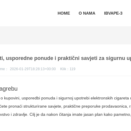
HOME
O NAMA
IBVAPE-3
ti, usporedne ponude i praktični savjeti za sigurnu 
jeme：
2026-01-29T18:28:13+00:00
Klik：
119
Zagrebu
 kupovini, usporedbi ponuda i sigurnoj upotrebi elektronskih cigareta
 ćete pronaći strukturirane savjete, praktične preporuke prodavaonica, 
tvo i zdravlje. Cilj je da nakon čitanja imate jasan plan kako pametno,