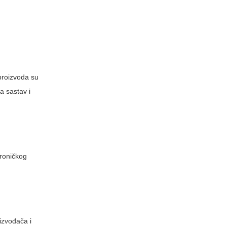
 proizvoda su
a sastav i
troničkog
oizvođača i