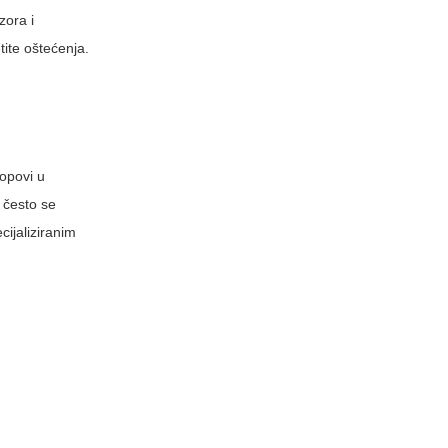
zora i
tite oštećenja.
hopovi u
 često se
cijaliziranim