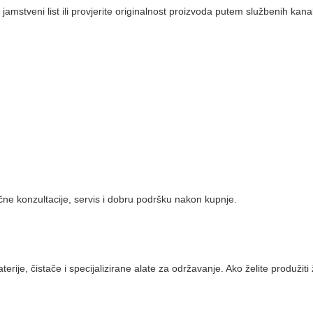
amstveni list ili provjerite originalnost proizvoda putem službenih kana
ručne konzultacije, servis i dobru podršku nakon kupnje.
ije, čistače i specijalizirane alate za održavanje. Ako želite produžiti ž