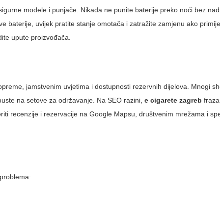
no sigurne modele i punjače. Nikada ne punite baterije preko noći bez nad
e baterije, uvijek pratite stanje omotača i zatražite zamjenu ako primije
jedite upute proizvođača.
opreme, jamstvenim uvjetima i dostupnosti rezervnih dijelova. Mnogi s
opuste na setove za održavanje. Na SEO razini,
e cigarete zagreb
fraza
eriti recenzije i rezervacije na Google Mapsu, društvenim mrežama i spe
 problema: