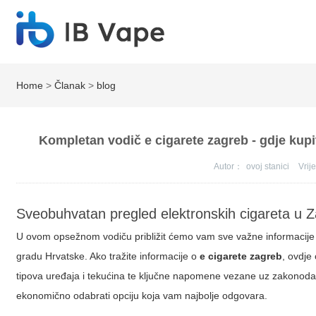
Home
>
Članak
>
blog
Kompletan vodič e cigarete zagreb - gdje kupi
Autor：
ovoj stanici
Vri
Sveobuhvatan pregled elektronskih cigareta u 
U ovom opsežnom vodiču približit ćemo vam sve važne informacije o
gradu Hrvatske. Ako tražite informacije o
e cigarete zagreb
, ovdje
tipova uređaja i tekućina te ključne napomene vezane uz zakonodavs
ekonomično odabrati opciju koja vam najbolje odgovara.