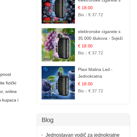
elektronske cigarete s
35.000 šlukova - Kupina
€ 18.00
& Borovnica | Intenzivna
Bio：
€ 37.72
Mješavina Šumskog
Voća
elektronske cigarete s
35.000 šlukova - Svježi
Groždje | Osježavajuća
€ 18.00
Voćna Aroma
Bio：
€ 37.72
Plavi Malina Led -
upnost
Jednokratna
elektronske cigarete s
e fizički
€ 18.00
35.000 šlukova | IBVape
Bio：
€ 37.72
or,
online
a kupaca i
Blog
Jednostavan vodič za jednokratne