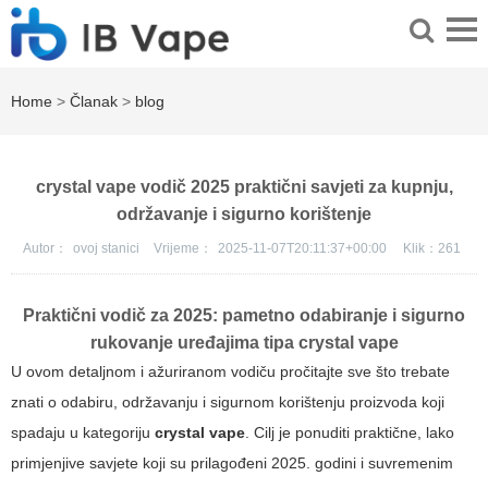
Home
>
Članak
>
blog
crystal vape vodič 2025 praktični savjeti za kupnju,
održavanje i sigurno korištenje
Autor：
ovoj stanici
Vrijeme：
2025-11-07T20:11:37+00:00
Klik：
261
Praktični vodič za 2025: pametno odabiranje i sigurno
rukovanje uređajima tipa
crystal vape
U ovom detaljnom i ažuriranom vodiču pročitajte sve što trebate
znati o odabiru, održavanju i sigurnom korištenju proizvoda koji
spadaju u kategoriju
crystal vape
. Cilj je ponuditi praktične, lako
primjenjive savjete koji su prilagođeni 2025. godini i suvremenim