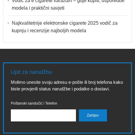
Vodič za e cigarete varaždin – gdje kupiti, usporedbe
modela i praktični savjeti
Najkvalitetnije elektronske cigarete 2025 vodič za
kupnju i recenzije najboljih modela
Upit za narudžbu
Molimo unesite svoju adresu e-pošte ili broj telefona kako
biste provjerili status narudžbe i podatke o dostavi.
Poštanski sandučić / Telefon