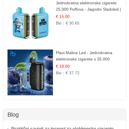
Jednokratna elektronske cigarete
25.000 Puffova - Jagodni Sladoled |
Kremasta Slatka Okus
€ 15.00
Bio：
€ 30.65
Plavi Malina Led - Jednokratna
elektronske cigarete s 35.000
šlukova | IBVape
€ 18.00
Bio：
€ 37.72
Blog
Praktični savjeti za tecnost za elektronske cigarete