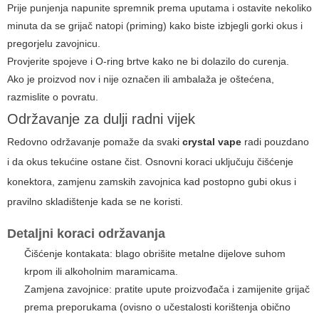
Prije punjenja napunite spremnik prema uputama i ostavite nekoliko
minuta da se grijač natopi (priming) kako biste izbjegli gorki okus i
pregorjelu zavojnicu.
Provjerite spojeve i O-ring brtve kako ne bi dolazilo do curenja.
Ako je proizvod nov i nije označen ili ambalaža je oštećena,
razmislite o povratu.
Održavanje za dulji radni vijek
Redovno održavanje pomaže da svaki
crystal vape
radi pouzdano
i da okus tekućine ostane čist. Osnovni koraci uključuju čišćenje
konektora, zamjenu zamskih zavojnica kad postopno gubi okus i
pravilno skladištenje kada se ne koristi.
Detaljni koraci održavanja
Čišćenje kontakata: blago obrišite metalne dijelove suhom
krpom ili alkoholnim maramicama.
Zamjena zavojnice: pratite upute proizvođača i zamijenite grijač
prema preporukama (ovisno o učestalosti korištenja obično