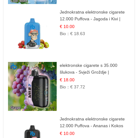
Jednokratna elektronske cigarete
12.000 Puffova - Jagoda i Kivi |
Sočna Voćna Kombinacija
€ 10.00
Bio：
€ 18.63
elektronske cigarete s 35.000
šlukova - Svježi Groždje |
Osježavajuća Voćna Aroma
€ 18.00
Bio：
€ 37.72
Jednokratna elektronske cigarete
12.000 Puffova - Ananas i Kokos
Sladoled | Tropski Desert
€ 10.00