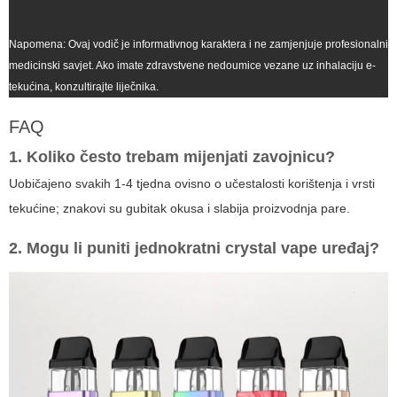
Napomena: Ovaj vodič je informativnog karaktera i ne zamjenjuje profesionalni
medicinski savjet. Ako imate zdravstvene nedoumice vezane uz inhalaciju e-
tekućina, konzultirajte liječnika.
FAQ
1. Koliko često trebam mijenjati zavojnicu?
Uobičajeno svakih 1-4 tjedna ovisno o učestalosti korištenja i vrsti
tekućine; znakovi su gubitak okusa i slabija proizvodnja pare.
2. Mogu li puniti jednokratni
crystal vape
uređaj?