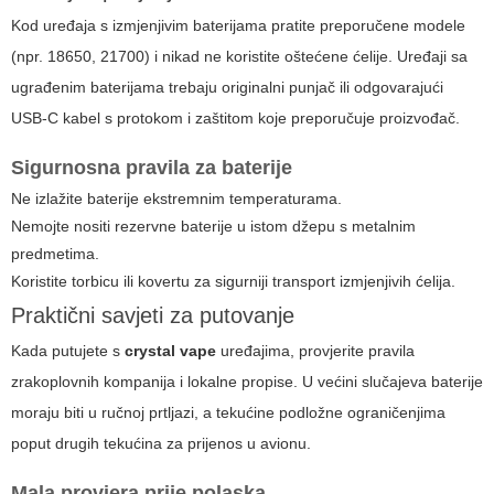
Kod uređaja s izmjenjivim baterijama pratite preporučene modele
(npr. 18650, 21700) i nikad ne koristite oštećene ćelije. Uređaji sa
ugrađenim baterijama trebaju originalni punjač ili odgovarajući
USB-C kabel s protokom i zaštitom koje preporučuje proizvođač.
Sigurnosna pravila za baterije
Ne izlažite baterije ekstremnim temperaturama.
Nemojte nositi rezervne baterije u istom džepu s metalnim
predmetima.
Koristite torbicu ili kovertu za sigurniji transport izmjenjivih ćelija.
Praktični savjeti za putovanje
Kada putujete s
crystal vape
uređajima, provjerite pravila
zrakoplovnih kompanija i lokalne propise. U većini slučajeva baterije
moraju biti u ručnoj prtljazi, a tekućine podložne ograničenjima
poput drugih tekućina za prijenos u avionu.
Mala provjera prije polaska