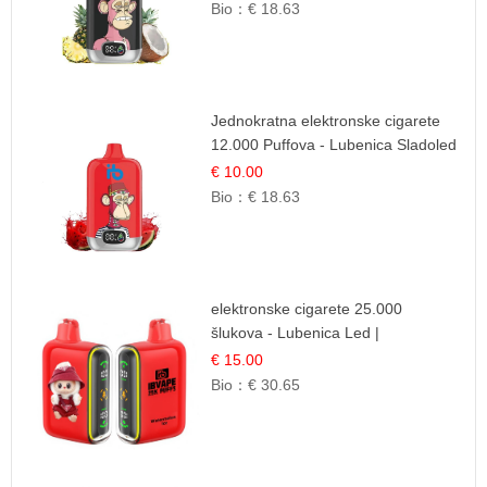
Bio：
€ 18.63
Jednokratna elektronske cigarete
12.000 Puffova - Lubenica Sladoled
| Ljetna Desertna Aroma
€ 10.00
Bio：
€ 18.63
elektronske cigarete 25.000
šlukova - Lubenica Led |
Osježavajući Ljetni Okus
€ 15.00
Bio：
€ 30.65