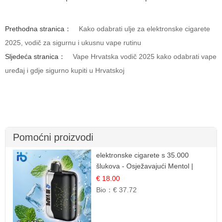
Prethodna stranica：
Kako odabrati ulje za elektronske cigarete
2025, vodič za sigurnu i ukusnu vape rutinu
Sljedeća stranica：
Vape Hrvatska vodič 2025 kako odabrati vape
uređaj i gdje sigurno kupiti u Hrvatskoj
Pomoćni proizvodi
elektronske cigarete s 35.000
šlukova - Osježavajući Mentol |
Čista i Svježa Okus
€ 18.00
Bio：
€ 37.72