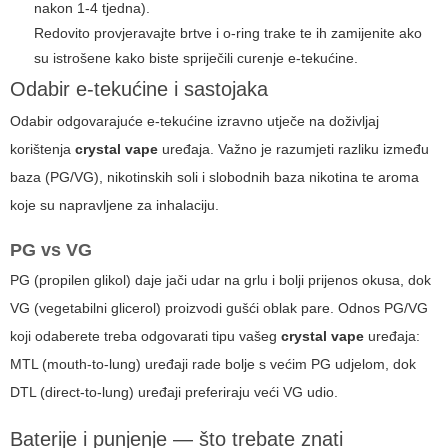
nakon 1-4 tjedna).
Redovito provjeravajte brtve i o-ring trake te ih zamijenite ako
su istrošene kako biste spriječili curenje e-tekućine.
Odabir e-tekućine i sastojaka
Odabir odgovarajuće e-tekućine izravno utječe na doživljaj
korištenja
crystal vape
uređaja. Važno je razumjeti razliku između
baza (PG/VG), nikotinskih soli i slobodnih baza nikotina te aroma
koje su napravljene za inhalaciju.
PG vs VG
PG (propilen glikol) daje jači udar na grlu i bolji prijenos okusa, dok
VG (vegetabilni glicerol) proizvodi gušći oblak pare. Odnos PG/VG
koji odaberete treba odgovarati tipu vašeg
crystal vape
uređaja:
MTL (mouth-to-lung) uređaji rade bolje s većim PG udjelom, dok
DTL (direct-to-lung) uređaji preferiraju veći VG udio.
Baterije i punjenje — što trebate znati