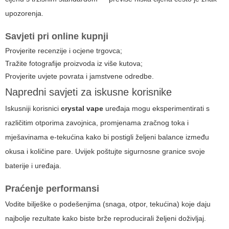
upozorenja.
Savjeti pri online kupnji
Provjerite recenzije i ocjene trgovca;
Tražite fotografije proizvoda iz više kutova;
Provjerite uvjete povrata i jamstvene odredbe.
Napredni savjeti za iskusne korisnike
Iskusniji korisnici
crystal vape
uređaja mogu eksperimentirati s
različitim otporima zavojnica, promjenama zračnog toka i
mješavinama e-tekućina kako bi postigli željeni balance između
okusa i količine pare. Uvijek poštujte sigurnosne granice svoje
baterije i uređaja.
Praćenje performansi
Vodite bilješke o podešenjima (snaga, otpor, tekućina) koje daju
najbolje rezultate kako biste brže reproducirali željeni doživljaj.