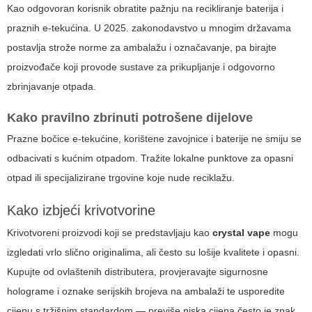
Kao odgovoran korisnik obratite pažnju na recikliranje baterija i
praznih e-tekućina. U 2025. zakonodavstvo u mnogim državama
postavlja strože norme za ambalažu i označavanje, pa birajte
proizvođače koji provode sustave za prikupljanje i odgovorno
zbrinjavanje otpada.
Kako pravilno zbrinuti potrošene dijelove
Prazne bočice e-tekućine, korištene zavojnice i baterije ne smiju se
odbacivati s kućnim otpadom. Tražite lokalne punktove za opasni
otpad ili specijalizirane trgovine koje nude reciklažu.
Kako izbjeći krivotvorine
Krivotvoreni proizvodi koji se predstavljaju kao
crystal vape
mogu
izgledati vrlo slično originalima, ali često su lošije kvalitete i opasni.
Kupujte od ovlaštenih distributera, provjeravajte sigurnosne
holograme i oznake serijskih brojeva na ambalaži te usporedite
cijenu s tržišnim standardom — previše niska cijena često je znak