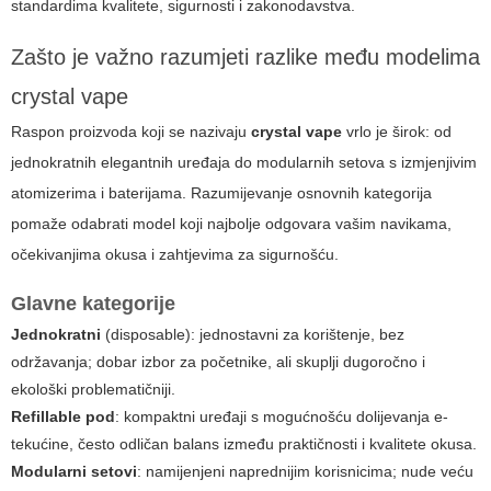
standardima kvalitete, sigurnosti i zakonodavstva.
Zašto je važno razumjeti razlike među modelima
crystal vape
Raspon proizvoda koji se nazivaju
crystal vape
vrlo je širok: od
jednokratnih elegantnih uređaja do modularnih setova s izmjenjivim
atomizerima i baterijama. Razumijevanje osnovnih kategorija
pomaže odabrati model koji najbolje odgovara vašim navikama,
očekivanjima okusa i zahtjevima za sigurnošću.
Glavne kategorije
Jednokratni
(
disposable
): jednostavni za korištenje, bez
održavanja; dobar izbor za početnike, ali skuplji dugoročno i
ekološki problematičniji.
Refillable pod
: kompaktni uređaji s mogućnošću dolijevanja e-
tekućine, često odličan balans između praktičnosti i kvalitete okusa.
Modularni setovi
: namijenjeni naprednijim korisnicima; nude veću