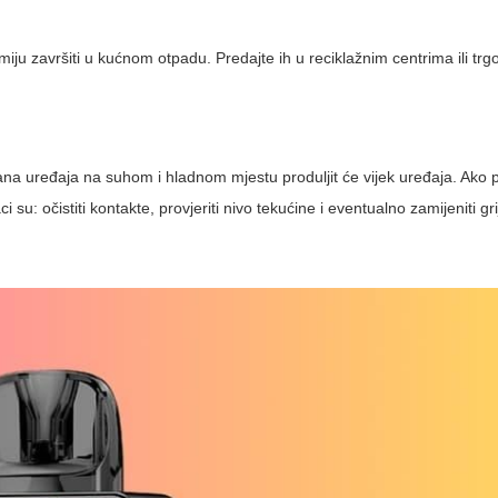
smiju završiti u kućnom otpadu. Predajte ih u reciklažnim centrima ili tr
a uređaja na suhom i hladnom mjestu produljit će vijek uređaja. Ako pr
su: očistiti kontakte, provjeriti nivo tekućine i eventualno zamijeniti gri