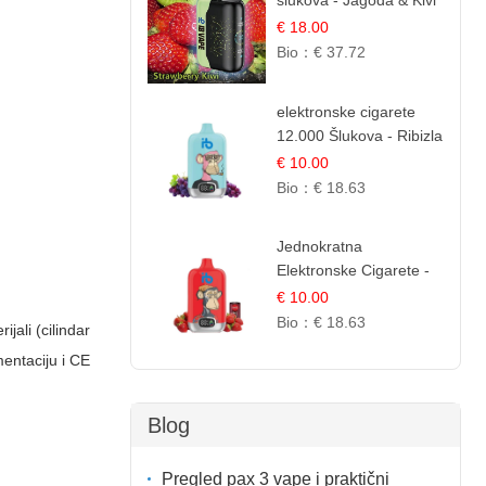
šlukova - Jagoda & Kivi
| Osježavajuća Voćna
€ 18.00
Mješavina
Bio：
€ 37.72
elektronske cigarete
12.000 Šlukova - Ribizla
i Grožđe | Elegantna
€ 10.00
Voćna Kombinacija
Bio：
€ 18.63
Jednokratna
Elektronske Cigarete -
Red Bull i Jagoda |
€ 10.00
IBVape
Bio：
€ 18.63
jali (cilindar
mentaciju i CE
Blog
Pregled pax 3 vape i praktični