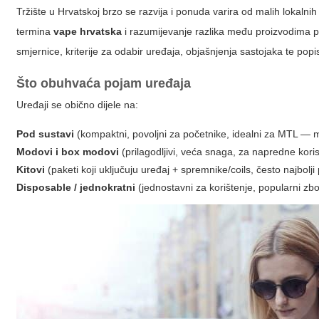
Tržište u Hrvatskoj brzo se razvija i ponuda varira od malih lokalni
termina
vape hrvatska
i razumijevanje razlika među proizvodima p
smjernice, kriterije za odabir uređaja, objašnjenja sastojaka te pop
Što obuhvaća pojam uređaja
Uređaji se obično dijele na:
Pod sustavi
(kompaktni, povoljni za početnike, idealni za MTL — m
Modovi i box modovi
(prilagodljivi, veća snaga, za napredne koris
Kitovi
(paketi koji uključuju uređaj + spremnike/coils, često najbolji 
Disposable / jednokratni
(jednostavni za korištenje, popularni zbog