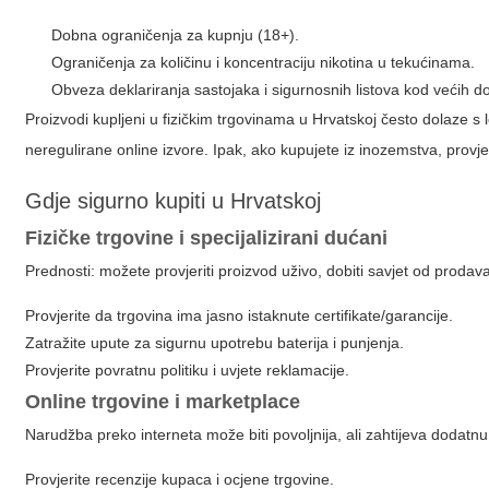
Dobna ograničenja za kupnju (18+).
Ograničenja za količinu i koncentraciju nikotina u tekućinama.
Obveza deklariranja sastojaka i sigurnosnih listova kod većih d
Proizvodi kupljeni u fizičkim trgovinama u Hrvatskoj često dolaze 
neregulirane online izvore. Ipak, ako kupujete iz inozemstva, provj
Gdje sigurno kupiti u Hrvatskoj
Fizičke trgovine i specijalizirani dućani
Prednosti: možete provjeriti proizvod uživo, dobiti savjet od prodava
Provjerite da trgovina ima jasno istaknute certifikate/garancije.
Zatražite upute za sigurnu upotrebu baterija i punjenja.
Provjerite povratnu politiku i uvjete reklamacije.
Online trgovine i marketplace
Narudžba preko interneta može biti povoljnija, ali zahtijeva dodatnu 
Provjerite recenzije kupaca i ocjene trgovine.