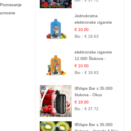
Bio：
€ 37.72
e. Poznavanje
Mješavina Šumskog
Voća
gurnosne
Jednokratna
elektronske cigarete
12.000 Puffova -
€ 10.00
Jagoda i Kivi | Sočna
Bio：
€ 18.63
Voćna Kombinacija
elektronske cigarete
12.000 Šlukova -
Mango, Ananas,
€ 10.00
Breskva | Tropska
Bio：
€ 18.63
Voćna Mješavina
IBVape Bar s 35.000
šlukova - Okus
Malinova Džema |
€ 18.00
Slatka Voćna Aroma
Bio：
€ 37.72
IBVape Bar s 35.000