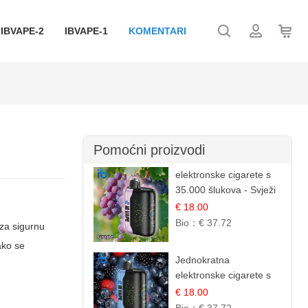
IBVAPE-2
IBVAPE-1
KOMENTARI
Pomoćni proizvodi
elektronske cigarete s
35.000 šlukova - Svježi
Groždje | Osježavajuća
€ 18.00
Voćna Aroma
Bio：
€ 37.72
 za sigurnu
ako se
Jednokratna
elektronske cigarete s
35.000 šlukova - Kupina
€ 18.00
& Borovnica | Intenzivna