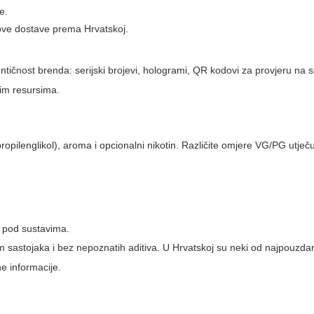
e.
škove dostave prema Hrvatskoj.
tentičnost brenda: serijski brojevi, hologrami, QR kodovi za provjeru na
im resursima.
pilenglikol), aroma i opcionalni nikotin. Različite omjere VG/PG utječ
 u pod sustavima.
m sastojaka i bez nepoznatih aditiva. U Hrvatskoj su neki od najpouzdan
ne informacije.