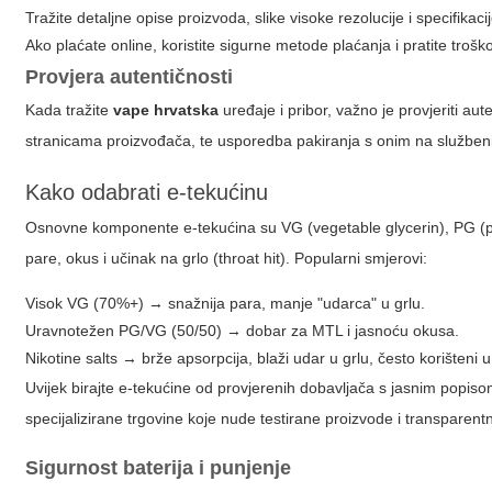
Tražite detaljne opise proizvoda, slike visoke rezolucije i specifikacij
Ako plaćate online, koristite sigurne metode plaćanja i pratite tro
Provjera autentičnosti
Kada tražite
vape hrvatska
uređaje i pribor, važno je provjeriti au
stranicama proizvođača, te usporedba pakiranja s onim na služben
Kako odabrati e-tekućinu
Osnovne komponente e-tekućina su VG (vegetable glycerin), PG (pro
pare, okus i učinak na grlo (throat hit). Popularni smjerovi:
Visok VG (70%+) → snažnija para, manje "udarca" u grlu.
Uravnotežen PG/VG (50/50) → dobar za MTL i jasnoću okusa.
Nikotine salts → brže apsorpcija, blaži udar u grlu, često korišteni
Uvijek birajte e-tekućine od provjerenih dobavljača s jasnim popiso
specijalizirane trgovine koje nude testirane proizvode i transparent
Sigurnost baterija i punjenje