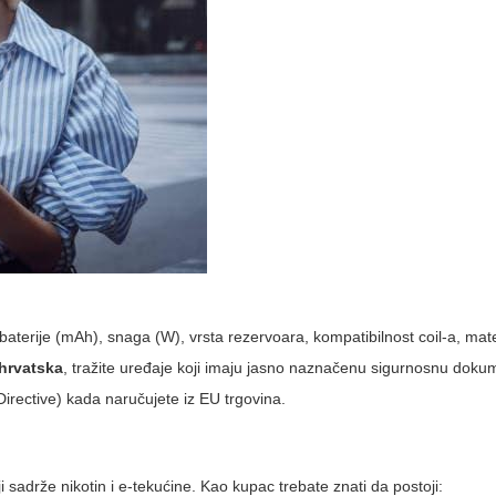
aterije (mAh), snaga (W), vrsta rezervoara, kompatibilnost coil-a, materi
hrvatska
, tražite uređaje koji imaju jasno naznačenu sigurnosnu doku
irective) kada naručujete iz EU trgovina.
 sadrže nikotin i e-tekućine. Kao kupac trebate znati da postoji: