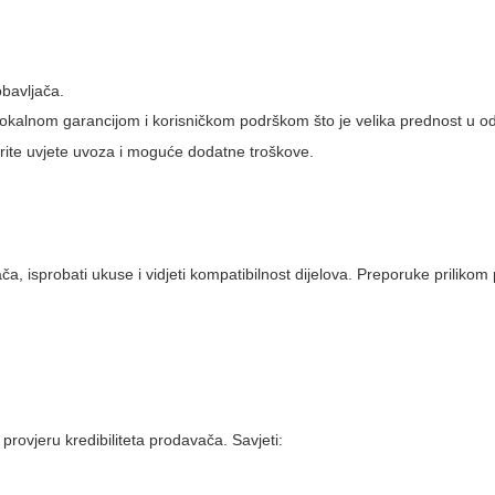
obavljača.
s lokalnom garancijom i korisničkom podrškom što je velika prednost u 
erite uvjete uvoza i moguće dodatne troškove.
ča, isprobati ukuse i vidjeti kompatibilnost dijelova. Preporuke prilikom 
provjeru kredibiliteta prodavača. Savjeti: