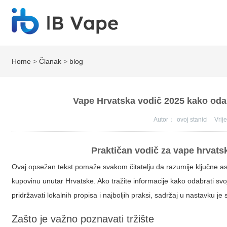
Home
>
Članak
>
blog
Vape Hrvatska vodič 2025 kako odabr
Autor：
ovoj stanici
Vri
Praktičan vodič za
vape hrvats
Ovaj opsežan tekst pomaže svakom čitatelju da razumije ključne as
kupovinu unutar Hrvatske. Ako tražite informacije kako odabrati svoj
pridržavati lokalnih propisa i najboljih praksi, sadržaj u nastavku je
Zašto je važno poznavati tržište