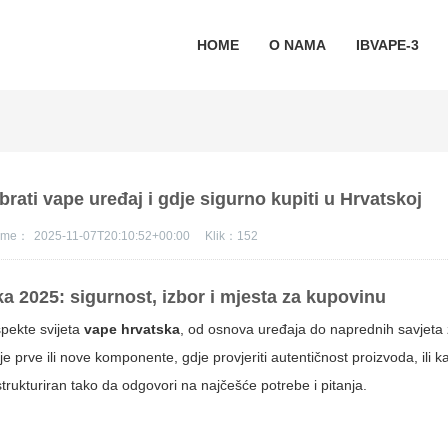
HOME
O NAMA
IBVAPE-3
ati vape uređaj i gdje sigurno kupiti u Hrvatskoj
jeme：
2025-11-07T20:10:52+00:00
Klik：
152
ka
2025: sigurnost, izbor i mjesta za kupovinu
pekte svijeta
vape hrvatska
, od osnova uređaja do naprednih savjeta
e prve ili nove komponente, gdje provjeriti autentičnost proizvoda, ili k
 strukturiran tako da odgovori na najčešće potrebe i pitanja.