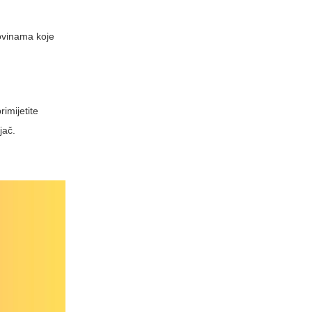
govinama koje
imijetite
jač.