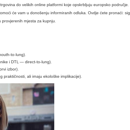
h trgovina do velikih online platformi koje opskrbljuju europsko područj
omoći će vam u donošenju informiranih odluka. Ovdje ćete pronaći: si
is provjerenih mjesta za kupnju.
outh-to-lung).
nike i DTL — direct-to-lung).
prvi izbor).
 praktičnosti, ali imaju ekološke implikacije).