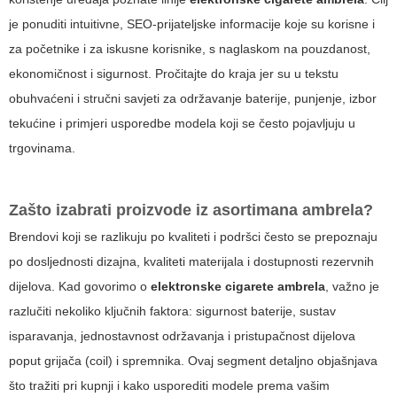
je ponuditi intuitivne, SEO-prijateljske informacije koje su korisne i
za početnike i za iskusne korisnike, s naglaskom na pouzdanost,
ekonomičnost i sigurnost. Pročitajte do kraja jer su u tekstu
obuhvaćeni i stručni savjeti za održavanje baterije, punjenje, izbor
tekućine i primjeri usporedbe modela koji se često pojavljuju u
trgovinama.
Zašto izabrati proizvode iz asortimana
ambrela
?
Brendovi koji se razlikuju po kvaliteti i podršci često se prepoznaju
po dosljednosti dizajna, kvaliteti materijala i dostupnosti rezervnih
dijelova. Kad govorimo o
elektronske cigarete ambrela
, važno je
razlučiti nekoliko ključnih faktora: sigurnost baterije, sustav
isparavanja, jednostavnost održavanja i pristupačnost dijelova
poput grijača (coil) i spremnika. Ovaj segment detaljno objašnjava
što tražiti pri kupnji i kako usporediti modele prema vašim