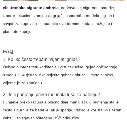
elektronske cigarete ambrela
, održavanje, sigurnost baterije,
izbor e-tekućine, zamjenski grijači, usporedba modela, cijene i
savjeti za kupovinu - zapamtite ove termine kada istražujete i
planirate kupnju.
FAQ
1. Koliko često trebam mijenjati grijač?
Ovisno o intenzitetu korištenja i vrsti tekućine, grijač obično traje
između 1 i 4 tjedna. Ako osjetite gubitak okusa ili metalni okus,
vrijeme je za zamjenu.
2. Je li punjenje preko računala loše za bateriju?
Punjenje preko računala obično daje manju struju punjenja što je
često sigurnije za baterije, ali je sporije. Važno je koristiti kvalitetan
kabel i izbjegavati oštećene USB priključke.