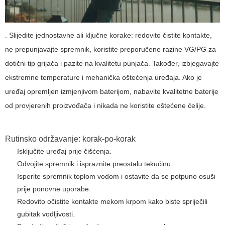
. Slijedite jednostavne ali ključne korake: redovito čistite kontakte,
ne prepunjavajte spremnik, koristite preporučene razine VG/PG za
dotični tip grijača i pazite na kvalitetu punjača. Također, izbjegavajte
ekstremne temperature i mehanička oštećenja uređaja. Ako je
uređaj opremljen izmjenjivom baterijom, nabavite kvalitetne baterije
od provjerenih proizvođača i nikada ne koristite oštećene ćelije.
Rutinsko održavanje: korak-po-korak
Isključite uređaj prije čišćenja.
Odvojite spremnik i ispraznite preostalu tekućinu.
Isperite spremnik toplom vodom i ostavite da se potpuno osuši
prije ponovne uporabe.
Redovito očistite kontakte mekom krpom kako biste spriječili
gubitak vodljivosti.