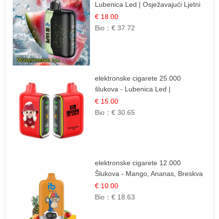
Lubenica Led | Osježavajući Ljetni
Okus
€ 18.00
Bio：
€ 37.72
elektronske cigarete 25.000
šlukova - Lubenica Led |
Osježavajući Ljetni Okus
€ 15.00
Bio：
€ 30.65
elektronske cigarete 12.000
Šlukova - Mango, Ananas, Breskva
| Tropska Voćna Mješavina
€ 10.00
Bio：
€ 18.63