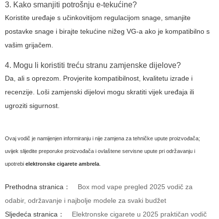
3. Kako smanjiti potrošnju e-tekućine?
Koristite uređaje s učinkovitijom regulacijom snage, smanjite
postavke snage i birajte tekućine nižeg VG-a ako je kompatibilno s
vašim grijačem.
4. Mogu li koristiti treću stranu zamjenske dijelove?
Da, ali s oprezom. Provjerite kompatibilnost, kvalitetu izrade i
recenzije. Loši zamjenski dijelovi mogu skratiti vijek uređaja ili
ugroziti sigurnost.
Ovaj vodič je namijenjen informiranju i nije zamjena za tehničke upute proizvođača;
uvijek slijedite preporuke proizvođača i ovlaštene servisne upute pri održavanju i
upotrebi
elektronske cigarete ambrela
.
Prethodna stranica：
Box mod vape pregled 2025 vodič za
odabir, održavanje i najbolje modele za svaki budžet
Sljedeća stranica：
Elektronske cigarete u 2025 praktičan vodič