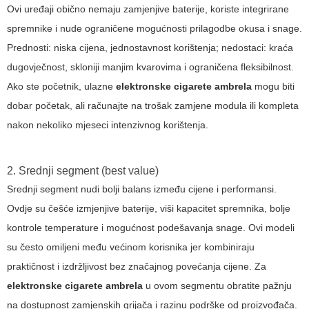
Ovi uređaji obično nemaju zamjenjive baterije, koriste integrirane
spremnike i nude ograničene mogućnosti prilagodbe okusa i snage.
Prednosti: niska cijena, jednostavnost korištenja; nedostaci: kraća
dugovječnost, skloniji manjim kvarovima i ograničena fleksibilnost.
Ako ste početnik, ulazne
elektronske cigarete ambrela
mogu biti
dobar početak, ali računajte na trošak zamjene modula ili kompleta
nakon nekoliko mjeseci intenzivnog korištenja.
2. Srednji segment (best value)
Srednji segment nudi bolji balans između cijene i performansi.
Ovdje su češće izmjenjive baterije, viši kapacitet spremnika, bolje
kontrole temperature i mogućnost podešavanja snage. Ovi modeli
su često omiljeni među većinom korisnika jer kombiniraju
praktičnost i izdržljivost bez značajnog povećanja cijene. Za
elektronske cigarete ambrela
u ovom segmentu obratite pažnju
na dostupnost zamjenskih grijača i razinu podrške od proizvođača.