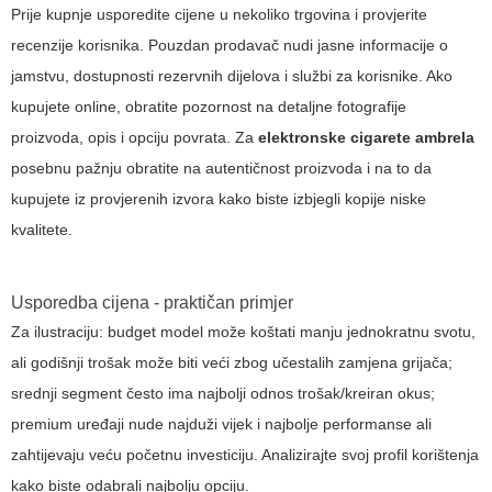
Prije kupnje usporedite cijene u nekoliko trgovina i provjerite
recenzije korisnika. Pouzdan prodavač nudi jasne informacije o
jamstvu, dostupnosti rezervnih dijelova i službi za korisnike. Ako
kupujete online, obratite pozornost na detaljne fotografije
proizvoda, opis i opciju povrata. Za
elektronske cigarete ambrela
posebnu pažnju obratite na autentičnost proizvoda i na to da
kupujete iz provjerenih izvora kako biste izbjegli kopije niske
kvalitete.
Usporedba cijena - praktičan primjer
Za ilustraciju: budget model može koštati manju jednokratnu svotu,
ali godišnji trošak može biti veći zbog učestalih zamjena grijača;
srednji segment često ima najbolji odnos trošak/kreiran okus;
premium uređaji nude najduži vijek i najbolje performanse ali
zahtijevaju veću početnu investiciju. Analizirajte svoj profil korištenja
kako biste odabrali najbolju opciju.