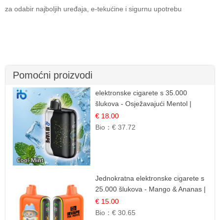
za odabir najboljih uređaja, e-tekućine i sigurnu upotrebu
Pomoćni proizvodi
elektronske cigarete s 35.000
šlukova - Osježavajući Mentol |
Čista i Svježa Okus
€ 18.00
Bio：
€ 37.72
Jednokratna elektronske cigarete s
25.000 šlukova - Mango & Ananas |
Egzotična Voćna Mješavina
€ 15.00
Bio：
€ 30.65