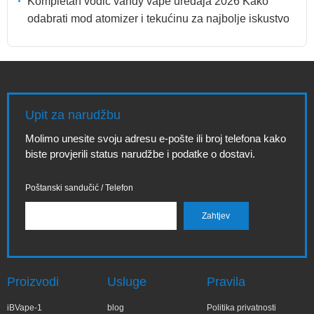
Kompletan vodič vandy vape uređaja 2026 Kako
odabrati mod atomizer i tekućinu za najbolje iskustvo
Upit za narudžbu
Molimo unesite svoju adresu e-pošte ili broj telefona kako
biste provjerili status narudžbe i podatke o dostavi.
Poštanski sandučić / Telefon
Proizvodi
Usluge
Pravila
iBVape-1
blog
Politika privatnosti