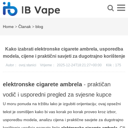
Home
>
Članak
>
blog
Kako izabrati elektronske cigarete ambrela, usporedba
modela, cijene i praktični savjeti za dugotrajno korištenje
Autor：
ovoj stanici
Vrijeme：
2025-12-24T18:21:27+00:00
Klik：
175
elektronske cigarete ambrela
- praktičan
vodič i usporedni pregled za svjesne kupce
U moru ponuda na tržištu lako je izgubiti orijentaciju; ovaj opsežni
tekst je osmišljen kako bi vas korak po korak proveo kroz izbor,
usporedbu modela, analizu cijena i praktične savjete za dugotrajno
korištenje uređaja poznate linije
elektronske cigarete ambrela
. Cilj