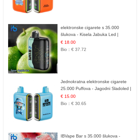
elektronske cigarete s 35.000
šlukova - Kisela Jabuka Led |
Osježavajući Kiselo-Slatki Okus
€ 18.00
Bio：
€ 37.72
Jednokratna elektronske cigarete
25.000 Puffova - Jagodni Sladoled |
Kremasta Slatka Okus
€ 15.00
Bio：
€ 30.65
IBVape Bar s 35.000 šlukova -