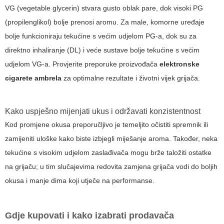
VG (vegetable glycerin) stvara gusto oblak pare, dok visoki PG
(propilenglikol) bolje prenosi aromu. Za male, komorne uređaje
bolje funkcioniraju tekućine s većim udjelom PG-a, dok su za
direktno inhaliranje (DL) i veće sustave bolje tekućine s većim
udjelom VG-a. Provjerite preporuke proizvođača
elektronske
cigarete ambrela
za optimalne rezultate i životni vijek grijača.
Kako uspješno mijenjati ukus i održavati konzistentnost
Kod promjene okusa preporučljivo je temeljito očistiti spremnik ili
zamijeniti uloške kako biste izbjegli miješanje aroma. Također, neka
tekućine s visokim udjelom zaslađivača mogu brže taložiti ostatke
na grijaču; u tim slučajevima redovita zamjena grijača vodi do boljih
okusa i manje dima koji utječe na performanse.
Gdje kupovati i kako izabrati prodavača