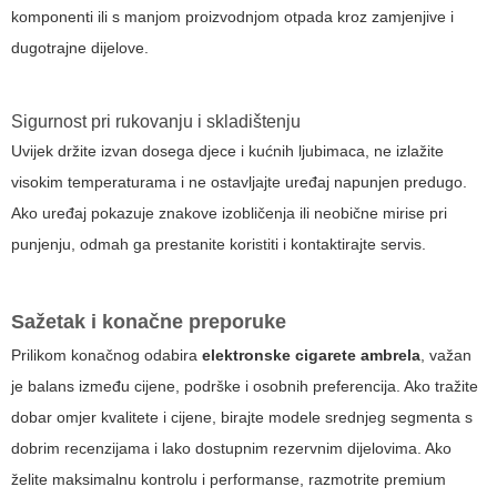
komponenti ili s manjom proizvodnjom otpada kroz zamjenjive i
dugotrajne dijelove.
Sigurnost pri rukovanju i skladištenju
Uvijek držite izvan dosega djece i kućnih ljubimaca, ne izlažite
visokim temperaturama i ne ostavljajte uređaj napunjen predugo.
Ako uređaj pokazuje znakove izobličenja ili neobične mirise pri
punjenju, odmah ga prestanite koristiti i kontaktirajte servis.
Sažetak i konačne preporuke
Prilikom konačnog odabira
elektronske cigarete ambrela
, važan
je balans između cijene, podrške i osobnih preferencija. Ako tražite
dobar omjer kvalitete i cijene, birajte modele srednjeg segmenta s
dobrim recenzijama i lako dostupnim rezervnim dijelovima. Ako
želite maksimalnu kontrolu i performanse, razmotrite premium