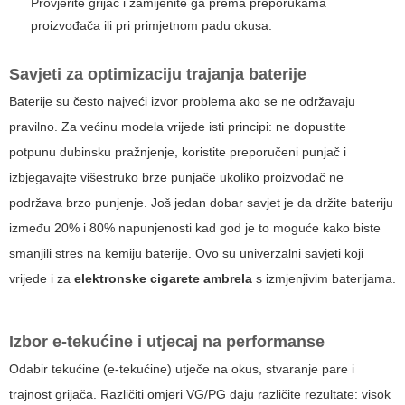
Provjerite grijač i zamijenite ga prema preporukama
proizvođača ili pri primjetnom padu okusa.
Savjeti za optimizaciju trajanja baterije
Baterije su često najveći izvor problema ako se ne održavaju
pravilno. Za većinu modela vrijede isti principi: ne dopustite
potpunu dubinsku pražnjenje, koristite preporučeni punjač i
izbjegavajte višestruko brze punjače ukoliko proizvođač ne
podržava brzo punjenje. Još jedan dobar savjet je da držite bateriju
između 20% i 80% napunjenosti kad god je to moguće kako biste
smanjili stres na kemiju baterije. Ovo su univerzalni savjeti koji
vrijede i za
elektronske cigarete ambrela
s izmjenjivim baterijama.
Izbor e-tekućine i utjecaj na performanse
Odabir tekućine (e-tekućine) utječe na okus, stvaranje pare i
trajnost grijača. Različiti omjeri VG/PG daju različite rezultate: visok