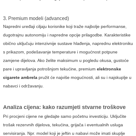
3. Premium modeli (advanced)
Napredni uređaji ciljaju korisnike koji traže najbolje performanse,
dugotrajnu autonomiju i napredne opcije prilagodbe. Karakteristike
obično uključuju intenzivnije sustave hlađenja, naprednu elektroniku
s prikazom, podešavanje temperature i mogućnost potpune
zamjene dijelova. Ako želite maksimum u pogledu okusa, gustoće
pare i upravljanja potrošnjom tekućine, premium
elektronske
cigarete ambrela
pružit će najviše mogućnosti, ali su i najskuplje u
nabavci i održavanju.
Analiza cijena: kako razumjeti stvarne troškove
Pri procjeni cijene ne gledajte samo početnu investiciju. Uključite
trošak rezervnih dijelova, tekućina, grijača i eventualnih usluga
servisiranja. Npr. model koji je jeftin u nabavi može imati skuplje