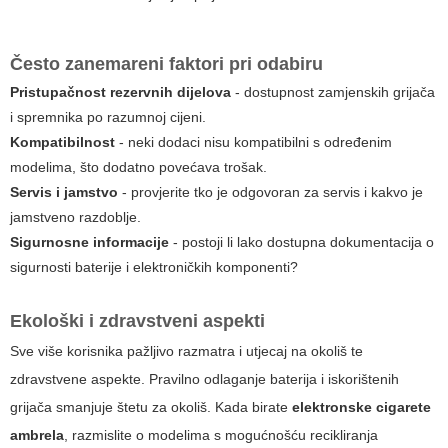
Često zanemareni faktori pri odabiru
Pristupačnost rezervnih dijelova
- dostupnost zamjenskih grijača
i spremnika po razumnoj cijeni.
Kompatibilnost
- neki dodaci nisu kompatibilni s određenim
modelima, što dodatno povećava trošak.
Servis i jamstvo
- provjerite tko je odgovoran za servis i kakvo je
jamstveno razdoblje.
Sigurnosne informacije
- postoji li lako dostupna dokumentacija o
sigurnosti baterije i elektroničkih komponenti?
Ekološki i zdravstveni aspekti
Sve više korisnika pažljivo razmatra i utjecaj na okoliš te
zdravstvene aspekte. Pravilno odlaganje baterija i iskorištenih
grijača smanjuje štetu za okoliš. Kada birate
elektronske cigarete
ambrela
, razmislite o modelima s mogućnošću recikliranja