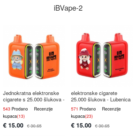
iBVape-2
Jednokratna elektronske
elektronske cigarete
cigarete s 25.000 šlukova -
25.000 šlukova - Lubenica
Mango & Ananas |
Led | Osježavajući Ljetni
543
Prodano Recenzije
571
Prodano Recenzije
Egzotična Voćna
Okus
kupaca
(13)
kupaca
(23)
Mješavina
€ 15.00
€ 15.00
€ 30.65
€ 30.65