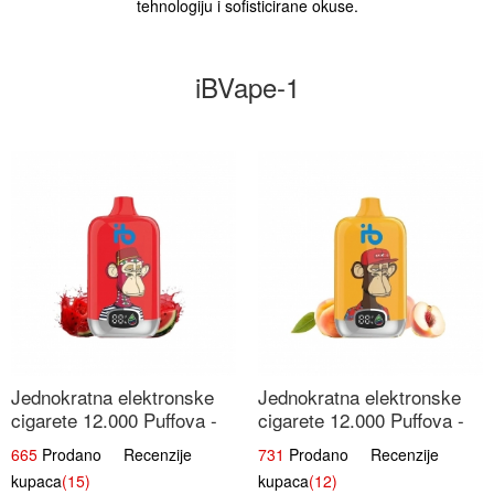
tehnologiju i sofisticirane okuse.
iBVape-1
Jednokratna elektronske
Jednokratna elektronske
cigarete 12.000 Puffova -
cigarete 12.000 Puffova -
Lubenica Sladoled | Ljetna
Breskva i Voćni Sok |
665
Prodano Recenzije
731
Prodano Recenzije
Desertna Aroma
Osježavajuća Voćna
kupaca
(15)
kupaca
(12)
Mješavina