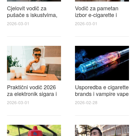
Cjelovit vodič za
Vodič za pametan
pušače s iskustvima,
izbor e-cigarette i
recenzijama i
savjeti kako postići
2026-03-01
2026-03-01
raspravama o e-
autentičan
cigarette na e cigareta
elektronske cigarete
forum
feel
Praktični vodič 2026
Usporedba e cigarette
za elektronik sigara i
brands i vampire vape
mtm e cigarete s
za 2026 – vodič s
2026-03-01
2026-02-28
usporedbom,
recenzijama, okusima
recenzijama i
i najboljim ponudama
savjetima