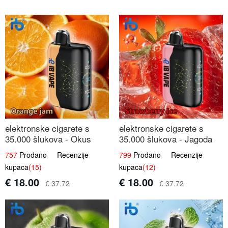
elektronske cigarete s
elektronske cigarete s
35.000 šlukova - Okus
35.000 šlukova - Jagoda
Narančinog Džema |
Led | Ohladivši i
757
Prodano Recenzije
799
Prodano Recenzije
Dugotrajno Iskustvo
Osježavajući Okus
kupaca
(15)
kupaca
(12)
€ 18.00
€ 18.00
€ 37.72
€ 37.72