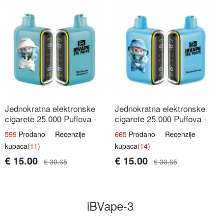
Jednokratna elektronske
Jednokratna elektronske
cigarete 25.000 Puffova -
cigarete 25.000 Puffova -
Kupina & Borovnica |
Jagodni Sladoled |
599
Prodano Recenzije
665
Prodano Recenzije
Šumska Voćna Mješavina
Kremasta Slatka Okus
kupaca
(11)
kupaca
(14)
€ 15.00
€ 15.00
€ 30.65
€ 30.65
iBVape-3