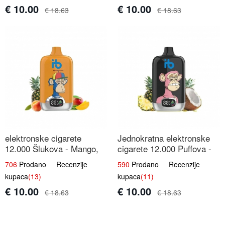
€ 10.00
€ 10.00
€ 18.63
€ 18.63
elektronske cigarete
Jednokratna elektronske
12.000 Šlukova - Mango,
cigarete 12.000 Puffova -
Ananas, Breskva | Tropska
Ananas i Kokos Sladoled |
706
Prodano Recenzije
590
Prodano Recenzije
Voćna Mješavina
Tropski Desert
kupaca
(13)
kupaca
(11)
€ 10.00
€ 10.00
€ 18.63
€ 18.63