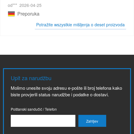
od***
2026-04-25
Preporuka
Potražite wszystkie mišljenja o deset proizvoda
Upit za narudžbu
Molimo unesite svoju adresu e-pošte ili broj telefona kako
biste provjerili status narudžbe i podatke o dostavi.
Poštanski sandučić / Telefon