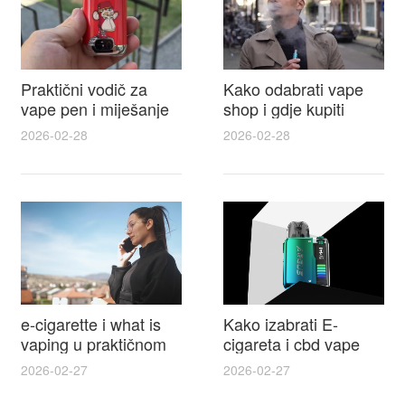
Praktični vodič za
Kako odabrati vape
vape pen i miješanje
shop i gdje kupiti
e tekućina za sigurnije
Disposable Vapes uz
2026-02-28
2026-02-28
punjenje i bolje okuse
najbolje cijene
e-cigarette i what is
Kako izabrati E-
vaping u praktičnom
cigareta i cbd vape
vodiču za početnike i
top modeli sigurnost
2026-02-27
2026-02-27
odgovorne korisnike
praktični savjeti za
kupovinu