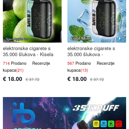
elektronske cigarete s
elektronske cigarete s
35.000 šlukova - Kisela
35.000 šlukova -
Jabuka Led | Osježavajući
Osježavajući Mentol |
714
Prodano Recenzije
567
Prodano Recenzije
Kiselo-Slatki Okus
Čista i Svježa Okus
kupaca
(21)
kupaca
(13)
€ 18.00
€ 18.00
€ 37.72
€ 37.72