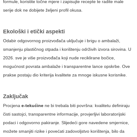
formule, koristite točne mjere i zapisujte recepte te radite male
serije dok ne dobijete željeni profil okusa.
Ekološki i etički aspekti
Odabir odgovornog proizvođača uključuje i brigu o ambalaži,
smanjenju plastičnog otpada i korištenju održivih izvora sirovina. U
2026. sve je više proizvođača koji nude reciklirane bočice,
mogućnost povrata ambalaže i transparentne lance opskrbe. Ove
prakse postaju dio kriterija kvalitete za mnoge iskusne korisnike.
Zaključak
Procjena
e-tekućine
ne bi trebala biti površna: kvalitetu definiraju
čisti sastojci, transparentne informacije, provjerljivi laboratorijski
podaci i odgovorno pakiranje. Slijedeći gore navedene smjernice,
možete smanjiti rizike i povećati zadovoljstvo korištenja, bilo da