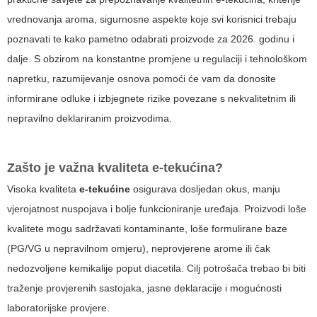
vrednovanja aroma, sigurnosne aspekte koje svi korisnici trebaju
poznavati te kako pametno odabrati proizvode za 2026. godinu i
dalje. S obzirom na konstantne promjene u regulaciji i tehnološkom
napretku, razumijevanje osnova pomoći će vam da donosite
informirane odluke i izbjegnete rizike povezane s nekvalitetnim ili
nepravilno deklariranim proizvodima.
Zašto je važna kvaliteta e-tekućina?
Visoka kvaliteta
e-tekućine
osigurava dosljedan okus, manju
vjerojatnost nuspojava i bolje funkcioniranje uređaja. Proizvodi loše
kvalitete mogu sadržavati kontaminante, loše formulirane baze
(PG/VG u nepravilnom omjeru), neprovjerene arome ili čak
nedozvoljene kemikalije poput diacetila. Cilj potrošača trebao bi biti
traženje provjerenih sastojaka, jasne deklaracije i mogućnosti
laboratorijske provjere.