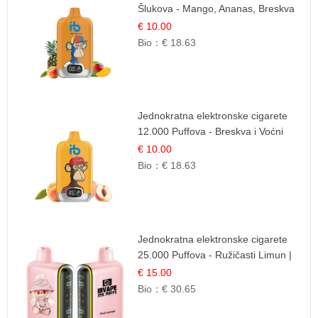
Šlukova - Mango, Ananas, Breskva
| Tropska Voćna Mješavina
€ 10.00
Bio：
€ 18.63
Jednokratna elektronske cigarete
12.000 Puffova - Breskva i Voćni
Sok | Osježavajuća Voćna
€ 10.00
Mješavina
Bio：
€ 18.63
Jednokratna elektronske cigarete
25.000 Puffova - Ružičasti Limun |
Osježavajuća Citrusna Aroma
€ 15.00
Bio：
€ 30.65