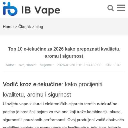
Home
>
Članak
>
blog
Top 10 e-tekućine za 2026 kako prepoznati kvalitetu,
aromu i sigurnost
Autor：
ovoj stanici
Vrijeme：
2026-01-20T18:11:54+00:00
Klik：
197
Vodič kroz e-tekućine
: kako procijeniti
kvalitetu, aromu i sigurnost
U svijetu vape kulture i elektroničkih cigareta termin
e-tekućine
postao je središnji pojam za sve one koji traže kombinaciju okusa,
sigurnosti i pouzdanih performansi. Ovaj produljeni vodič obuhvaća
praktične savjete za prepoznavanje kvalitetnih e-tekućina, kriterije