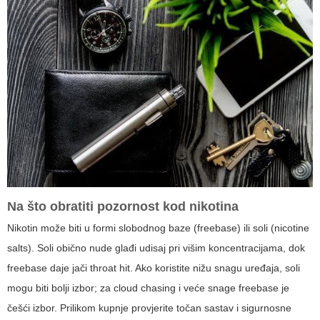
Na što obratiti pozornost kod nikotina
Nikotin može biti u formi slobodnog baze (freebase) ili soli (nicotine
salts). Soli obično nude glađi udisaj pri višim koncentracijama, dok
freebase daje jači throat hit. Ako koristite nižu snagu uređaja, soli
mogu biti bolji izbor; za cloud chasing i veće snage freebase je
češći izbor. Prilikom kupnje provjerite točan sastav i sigurnosne