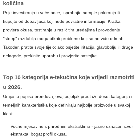
količina
Prije investiranja u veće boce, isprobajte sample pakiranja ili
kupujte od dobavljača koji nude povratne informacije. Kratka
provjera okusa, testiranje u različitim uređajima i provođenje
"steep" razdoblja mogu otkriti probleme koji se ne vide odmah.
Također, pratite svoje tijelo: ako osjetite iritaciju, glavobolju ili druge
nelagode, prekinite uporabu i provjerite sastojke.
Top 10 kategorija e-tekućina koje vrijedi razmotriti
u 2026.
Umjesto popisa brendova, ovaj odjeljak predlaže deset kategorija i
temeljnih karakteristika koje definiraju najbolje proizvode u svakoj
klasi:
Voćne mješavine s prirodnim ekstraktima - jasno označen izvor
ekstrakta, bogat profil okusa.