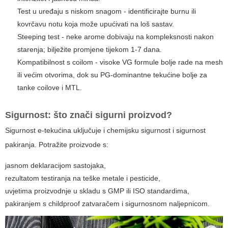
Test u uređaju s niskom snagom - identificirajte burnu ili
kovrčavu notu koja može upućivati na loš sastav.
Steeping test - neke arome dobivaju na kompleksnosti nakon
starenja; bilježite promjene tijekom 1-7 dana.
Kompatibilnost s coilom - visoke VG formule bolje rade na mesh
ili većim otvorima, dok su PG-dominantne tekućine bolje za
tanke coilove i MTL.
Sigurnost: što znači sigurni proizvod?
Sigurnost e-tekućina uključuje i chemijsku sigurnost i sigurnost
pakiranja. Potražite proizvode s:
jasnom deklaracijom sastojaka,
rezultatom testiranja na teške metale i pesticide,
uvjetima proizvodnje u skladu s GMP ili ISO standardima,
pakiranjem s childproof zatvaračem i sigurnosnom naljepnicom.