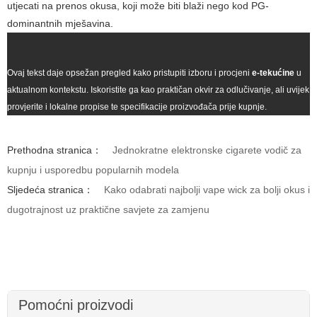
utjecati na prenos okusa, koji može biti blaži nego kod PG-
dominantnih mješavina.
Ovaj tekst daje opsežan pregled kako pristupiti izboru i procjeni
e-tekućine
u
aktualnom kontekstu. Iskoristite ga kao praktičan okvir za odlučivanje, ali uvijek
provjerite i lokalne propise te specifikacije proizvođača prije kupnje.
Prethodna stranica：
Jednokratne elektronske cigarete vodič za
kupnju i usporedbu popularnih modela
Sljedeća stranica：
Kako odabrati najbolji vape wick za bolji okus i
dugotrajnost uz praktične savjete za zamjenu
Pomoćni proizvodi