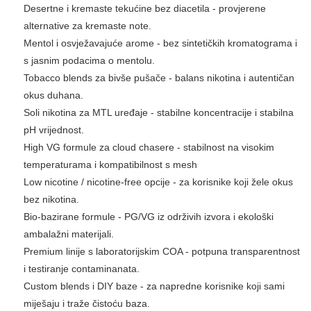
Desertne i kremaste tekućine bez diacetila - provjerene
alternative za kremaste note.
Mentol i osvježavajuće arome - bez sintetičkih kromatograma i
s jasnim podacima o mentolu.
Tobacco blends za bivše pušače - balans nikotina i autentičan
okus duhana.
Soli nikotina za MTL uređaje - stabilne koncentracije i stabilna
pH vrijednost.
High VG formule za cloud chasere - stabilnost na visokim
temperaturama i kompatibilnost s mesh
Low nicotine / nicotine-free opcije - za korisnike koji žele okus
bez nikotina.
Bio-bazirane formule - PG/VG iz održivih izvora i ekološki
ambalažni materijali.
Premium linije s laboratorijskim COA - potpuna transparentnost
i testiranje contaminanata.
Custom blends i DIY baze - za napredne korisnike koji sami
miješaju i traže čistoću baza.