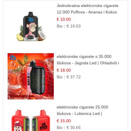
Jednokratna elektronske cigarete
12.000 Puffova - Ananas i Kokos
Sladoled | Tropski Desert
€ 10.00
Bio：
€ 18.63
elektronske cigarete s 35.000
šlukova - Jagoda Led | Ohladivši i
Osježavajući Okus
€ 18.00
Bio：
€ 37.72
elektronske cigarete 25.000
šlukova - Lubenica Led |
Osježavajući Ljetni Okus
€ 15.00
Bio：
€ 30.65