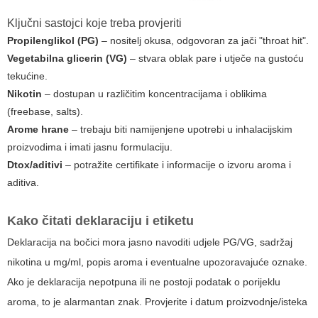
Ključni sastojci koje treba provjeriti
Propilenglikol (PG)
– nositelj okusa, odgovoran za jači "throat hit".
Vegetabilna glicerin (VG)
– stvara oblak pare i utječe na gustoću
tekućine.
Nikotin
– dostupan u različitim koncentracijama i oblikima
(freebase, salts).
Arome hrane
– trebaju biti namijenjene upotrebi u inhalacijskim
proizvodima i imati jasnu formulaciju.
Dtox/aditivi
– potražite certifikate i informacije o izvoru aroma i
aditiva.
Kako čitati deklaraciju i etiketu
Deklaracija na bočici mora jasno navoditi udjele PG/VG, sadržaj
nikotina u mg/ml, popis aroma i eventualne upozoravajuće oznake.
Ako je deklaracija nepotpuna ili ne postoji podatak o porijeklu
aroma, to je alarmantan znak. Provjerite i datum proizvodnje/isteka