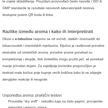
te uvjete skladištenja. Pouzdani proizvođači često navode i ISO ili
GMP standarde te rezultate neovisnih laboratorijskih testova
dostupne putem QR koda ili linka.
Razlike između aroma i kako ih interpretirati
Okusi u
e-tekućine
rasponu se od voćnih, slatkih i kremastih do
tobaccouskih i mentolskih mješavina. Ključno je razlikovati prirodne
ekstrakte od sintetičkih aroma: prirodne arome ponekad su
kompleksnije i skuplje, dok sintetičke mogu pružiti jači, ali ponekad
manje prirodan dojam. Za osjetljivije korisnike preporučljivo je
testirati male bočice prije kupnje većih količina kako bi se izbjegle
alergijske reakcije ili neugode.
Usporedba aroma: praktični testovi
Provedite "dry sniff" - nekoliko kapi na čisto papirić, procijenite
intenzitet i jasnoću mirisa.