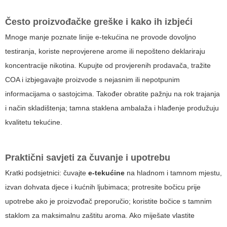
Često proizvođačke greške i kako ih izbjeći
Mnoge manje poznate linije e-tekućina ne provode dovoljno
testiranja, koriste neprovjerene arome ili nepošteno deklariraju
koncentracije nikotina. Kupujte od provjerenih prodavača, tražite
COA i izbjegavajte proizvode s nejasnim ili nepotpunim
informacijama o sastojcima. Također obratite pažnju na rok trajanja
i način skladištenja; tamna staklena ambalaža i hlađenje produžuju
kvalitetu tekućine.
Praktični savjeti za čuvanje i upotrebu
Kratki podsjetnici: čuvajte
e-tekućine
na hladnom i tamnom mjestu,
izvan dohvata djece i kućnih ljubimaca; protresite bočicu prije
upotrebe ako je proizvođač preporučio; koristite bočice s tamnim
staklom za maksimalnu zaštitu aroma. Ako miješate vlastite