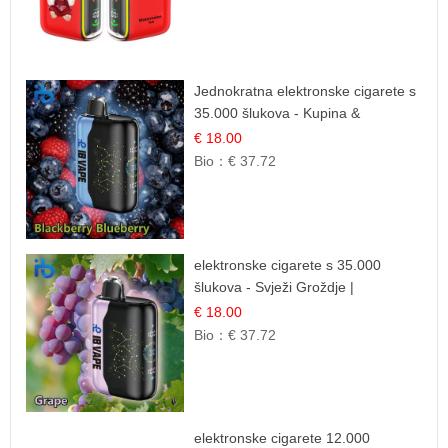
Jednokratna elektronske cigarete s
35.000 šlukova - Kupina &
Borovnica | Intenzivna Mješavina
€ 18.00
Šumskog Voća
Bio：
€ 37.72
elektronske cigarete s 35.000
šlukova - Svježi Groždje |
Osježavajuća Voćna Aroma
€ 18.00
Bio：
€ 37.72
elektronske cigarete 12.000