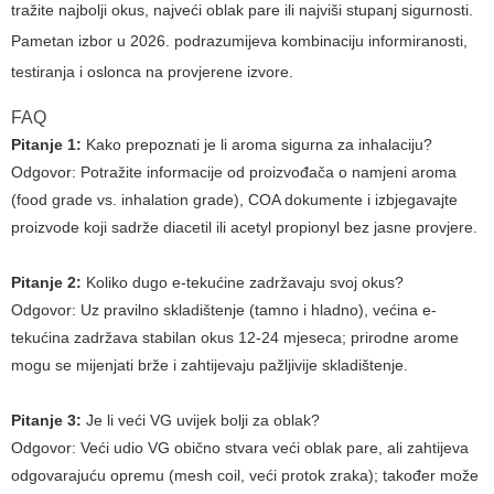
tražite najbolji okus, najveći oblak pare ili najviši stupanj sigurnosti.
Pametan izbor u 2026. podrazumijeva kombinaciju informiranosti,
testiranja i oslonca na provjerene izvore.
FAQ
Pitanje 1:
Kako prepoznati je li aroma sigurna za inhalaciju?
Odgovor:
Potražite informacije od proizvođača o namjeni aroma
(food grade vs. inhalation grade), COA dokumente i izbjegavajte
proizvode koji sadrže diacetil ili acetyl propionyl bez jasne provjere.
Pitanje 2:
Koliko dugo e-tekućine zadržavaju svoj okus?
Odgovor:
Uz pravilno skladištenje (tamno i hladno), većina e-
tekućina zadržava stabilan okus 12-24 mjeseca; prirodne arome
mogu se mijenjati brže i zahtijevaju pažljivije skladištenje.
Pitanje 3:
Je li veći VG uvijek bolji za oblak?
Odgovor:
Veći udio VG obično stvara veći oblak pare, ali zahtijeva
odgovarajuću opremu (mesh coil, veći protok zraka); također može