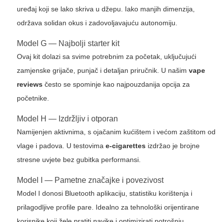
uređaj koji se lako skriva u džepu. Iako manjih dimenzija,
održava solidan okus i zadovoljavajuću autonomiju.
Model G — Najbolji starter kit
Ovaj kit dolazi sa svime potrebnim za početak, uključujući
zamjenske grijače, punjač i detaljan priručnik. U našim
vape
reviews
često se spominje kao najpouzdanija opcija za
početnike.
Model H — Izdržljiv i otporan
Namijenjen aktivnima, s ojačanim kućištem i većom zaštitom od
vlage i padova. U testovima
e-cigarettes
izdržao je brojne
stresne uvjete bez gubitka performansi.
Model I — Pametne značajke i povezivost
Model I donosi Bluetooth aplikaciju, statistiku korištenja i
prilagodljive profile pare. Idealno za tehnološki orijentirane
korisnike koji žele pratiti navike i optimizirati potrošnju.