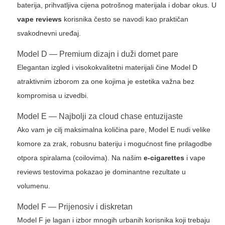
baterija, prihvatljiva cijena potrošnog materijala i dobar okus. U
vape reviews
korisnika često se navodi kao praktičan
svakodnevni uređaj.
Model D — Premium dizajn i duži domet pare
Elegantan izgled i visokokvalitetni materijali čine Model D
atraktivnim izborom za one kojima je estetika važna bez
kompromisa u izvedbi.
Model E — Najbolji za cloud chase entuzijaste
Ako vam je cilj maksimalna količina pare, Model E nudi velike
komore za zrak, robusnu bateriju i mogućnost fine prilagodbe
otpora spiralama (coilovima). Na našim
e-cigarettes
i
vape
reviews
testovima pokazao je dominantne rezultate u
volumenu.
Model F — Prijenosiv i diskretan
Model F je lagan i izbor mnogih urbanih korisnika koji trebaju