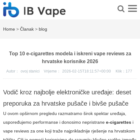
Home
>
Članak
>
blog
Top 10 e-cigarettes modela i iskreni vape reviews za
hrvatske korisnike 2026
Autor：
ovoj stanici
Vrijeme：
2026-02-15T18:11:57+00:00
Klik：
177
Vodič kroz najbolje elektroničke uređaje: deset
preporuka za hrvatske pušače i bivše pušače
U ovom opširnom pregledu razmatramo širok spektar uređaja,
uspoređujemo performanse i donosimo nepristrane
e-cigarettes
i
vape reviews
za one koji traže najprikladnije rješenje na hrvatskom
tržištu. Cilj je pomoći korisnicima da razumiju ključne razlike između