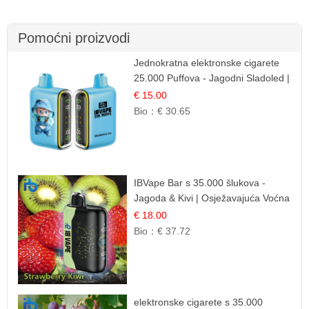
Pomoćni proizvodi
Jednokratna elektronske cigarete
25.000 Puffova - Jagodni Sladoled |
Kremasta Slatka Okus
€ 15.00
Bio：
€ 30.65
IBVape Bar s 35.000 šlukova -
Jagoda & Kivi | Osježavajuća Voćna
Mješavina
€ 18.00
Bio：
€ 37.72
elektronske cigarete s 35.000