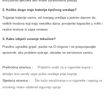
konzultirati liječnika ako imate zdravstvena pitanja.
2. Koliko dugo traje baterija tipičnog uređaja?
Trajanje baterije varira: od manjeg uređaja s jednim danom do
velikih modova koji traju nekoliko dana; provjerite kapacitet u mAh i
realne testove iz
vape reviews
.
3. Kako izbjeći curenje tekućine?
Pravilno ugradite grijač, pazite na O-ringove i ne prepunjavajte
spremnik; ako problem potraje, obratite se servisnom centru.
Prethodna stranica：
Praktični vodič za e-cigarette kupce i
detaljni test vandy vape pulse uređaja prije kupnje
Sljedeća stranica：
Što kažu istraživanja o e-cigarette i vaping vs
smoking i kako odabrati sigurniju opciju