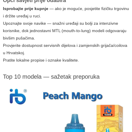
Opći savjeti prije odabira
Isprobajte prije kupnje
— ako je moguće, posjetite fizičku trgovinu
i držite uređaj u ruci.
Upoznajte svoje navike
— snažni uređaji su bolji za intenzivne
korisnike, dok jednostavni MTL (mouth-to-lung) modeli odgovaraju
bivšim pušačima.
Provjerite dostupnost servisnih dijelova i zamjenskih grijača/coilova
u Hrvatskoj.
Pratite lokalne propise i oznake kvalitete.
Top 10 modela — sažetak preporuka