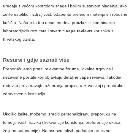
uređaje s većom kontrolom snage i boljim sustavom hlađenja; ako
želite estetiku i izdržljivost, odaberite premium materijale i robusne
kućišta. Naša lista top deset modela proizlazi iz kombinacije
laboratorijskih rezultata i stvarnih
vape reviews
korisnika s
hrvatskog tržišta.
Resursi i gdje saznati više
Preporučujemo pratiti relevantne forume, lokalne trgovine i
nezavisne portale koji objavljuju detaljne
vape reviews
. Također,
redovito provjeravajte ažuriranja propisa u Hrvatskoj i preporuke
zdravstvenih institucija.
Ukoliko želite, možemo izraditi personaliziranu preporuku na
temelju vaših navika (frekvencije korištenja, preferencije okusa,
željene autonomije). Na osnovu takvih podataka precizno