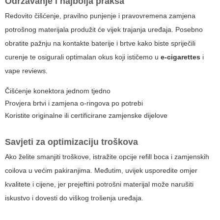
Održavanje i najbolja praksa
Redovito čišćenje, pravilno punjenje i pravovremena zamjena
potrošnog materijala produžit će vijek trajanja uređaja. Posebno
obratite pažnju na kontakte baterije i brtve kako biste spriječili
curenje te osigurali optimalan okus koji ističemo u
e-cigarettes
i
vape reviews
.
Čišćenje konektora jednom tjedno
Provjera brtvi i zamjena o-ringova po potrebi
Koristite originalne ili certificirane zamjenske dijelove
Savjeti za optimizaciju troškova
Ako želite smanjiti troškove, istražite opcije refill boca i zamjenskih
coilova u većim pakiranjima. Međutim, uvijek usporedite omjer
kvalitete i cijene, jer prejeftini potrošni materijal može narušiti
iskustvo i dovesti do viškog trošenja uređaja.