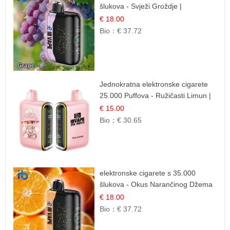
šlukova - Svježi Groždje |
Osježavajuća Voćna Aroma
€ 18.00
Bio：
€ 37.72
Jednokratna elektronske cigarete
25.000 Puffova - Ružičasti Limun |
Osježavajuća Citrusna Aroma
€ 15.00
Bio：
€ 30.65
elektronske cigarete s 35.000
šlukova - Okus Narančinog Džema
| Dugotrajno Iskustvo
€ 18.00
Bio：
€ 37.72