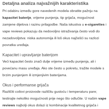
Detaljna analiza najvažnijih karakteristika
Pri odabiru između gore navedenih modela obratite pažnju na
kapacitet baterije
, vrijeme punjenja, tip grijača, mogućnost
zamjene dijelova i razinu prilagodbe. Naša iskustva u
e-cigarettes
i
vape reviews
pokazuju da nedovoljno istraživanja često vodi do
nezadovoljstva: niska autonomija ili loš okus najčešći su razlozi
povratka uređaja.
Kapacitet i upravljanje baterijom
Veći kapacitet često znači dulje vrijeme između punjenja, ali i
povećanu masu uređaja. Ako ste često u pokretu, tražite modele s
brzim punjenjem ili izmjenjivim baterijama.
Okus i performanse grijača
Različiti coilovi proizvode različitu gustoću i temperaturu pare;
testirajte nekoliko mogućnosti prije nego što odlučite. U našim
vape
reviews
najbolji okus dolazi iz kombinacije kvalitetnog grijača i