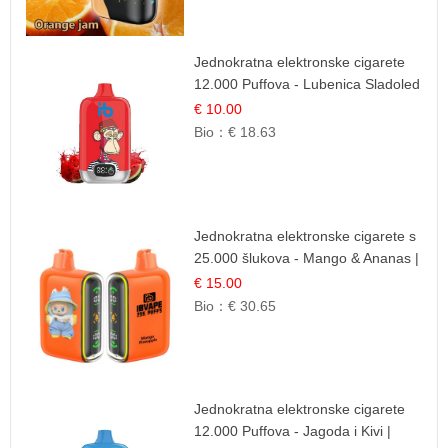
Jednokratna elektronske cigarete
12.000 Puffova - Lubenica Sladoled
| Ljetna Desertna Aroma
€ 10.00
Bio：
€ 18.63
Jednokratna elektronske cigarete s
25.000 šlukova - Mango & Ananas |
Egzotična Voćna Mješavina
€ 15.00
Bio：
€ 30.65
Jednokratna elektronske cigarete
12.000 Puffova - Jagoda i Kivi |