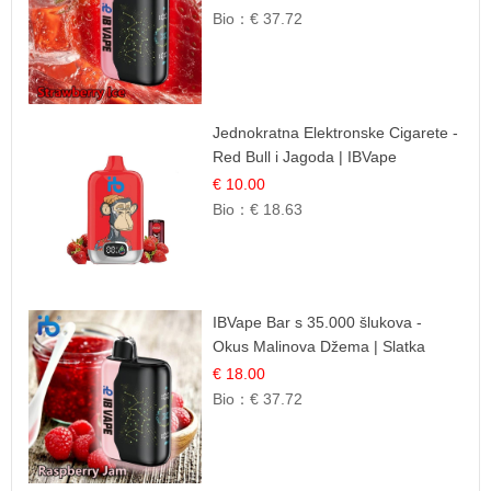
Bio：
€ 37.72
Jednokratna Elektronske Cigarete -
Red Bull i Jagoda | IBVape
€ 10.00
Bio：
€ 18.63
IBVape Bar s 35.000 šlukova -
Okus Malinova Džema | Slatka
Voćna Aroma
€ 18.00
Bio：
€ 37.72