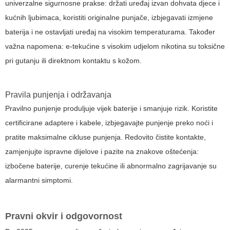
univerzalne sigurnosne prakse: držati uređaj izvan dohvata djece i
kućnih ljubimaca, koristiti originalne punjače, izbjegavati izmjene
baterija i ne ostavljati uređaj na visokim temperaturama. Također
važna napomena: e-tekućine s visokim udjelom nikotina su toksične
pri gutanju ili direktnom kontaktu s kožom.
Pravila punjenja i održavanja
Pravilno punjenje produljuje vijek baterije i smanjuje rizik. Koristite
certificirane adaptere i kabele, izbjegavajte punjenje preko noći i
pratite maksimalne cikluse punjenja. Redovito čistite kontakte,
zamjenjujte ispravne dijelove i pazite na znakove oštećenja:
izbočene baterije, curenje tekućine ili abnormalno zagrijavanje su
alarmantni simptomi.
Pravni okvir i odgovornost