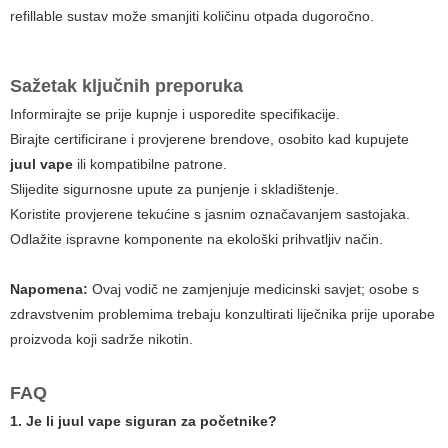
refillable sustav može smanjiti količinu otpada dugoročno.
Sažetak ključnih preporuka
Informirajte se prije kupnje i usporedite specifikacije.
Birajte certificirane i provjerene brendove, osobito kad kupujete
juul vape
ili kompatibilne patrone.
Slijedite sigurnosne upute za punjenje i skladištenje.
Koristite provjerene tekućine s jasnim označavanjem sastojaka.
Odlažite ispravne komponente na ekološki prihvatljiv način.
Napomena:
Ovaj vodič ne zamjenjuje medicinski savjet; osobe s
zdravstvenim problemima trebaju konzultirati liječnika prije uporabe
proizvoda koji sadrže nikotin.
FAQ
1. Je li
juul vape
siguran za početnike?