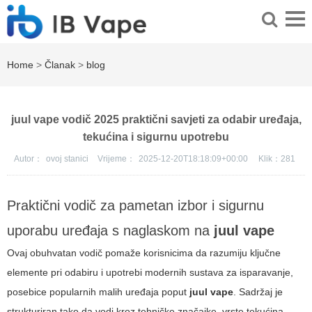
Home
>
Članak
>
blog
juul vape vodič 2025 praktični savjeti za odabir uređaja,
tekućina i sigurnu upotrebu
Autor：
ovoj stanici
Vrijeme：
2025-12-20T18:18:09+00:00
Klik：
281
Praktični vodič za pametan izbor i sigurnu
uporabu uređaja s naglaskom na
juul vape
Ovaj obuhvatan vodič pomaže korisnicima da razumiju ključne
elemente pri odabiru i upotrebi modernih sustava za isparavanje,
posebice popularnih malih uređaja poput
juul vape
. Sadržaj je
strukturiran tako da vodi kroz tehničke značajke, vrste tekućina,