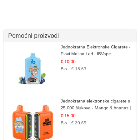
Pomoćni proizvodi
Jednokratna Elektronske Cigarete -
Plavi Malina Led | IBVape
€ 10.00
Bio：
€ 18.63
Jednokratna elektronske cigarete s
25.000 šlukova - Mango & Ananas |
Egzotična Voćna Mješavina
€ 15.00
Bio：
€ 30.65