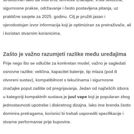
sigurnosne prakse, održavanje i često postavljena pitanja, uz
praktične savjete za 2025. godinu. Cilj je pružiti jasan i
vjerodostojan izvor informacija koji je optimiziran za pretraživače, ali
i koristan stvarnim korisnicima.
Zašto je važno razumjeti razlike među uređajima
Prije nego što se odlučite za konkretan model, važno je sagledati
osnovne razlike: veličina, kapacitet baterije, tip mlaza (pod ili
otvoreni sustav), kompatibilnost s tekućinama i sigurnosne
značajke poput zaštite od pregrijavanja. Jedan od najčešćih izbora
u kategoriji kompaktnih sustava je
juul vape
koji je popularan zbog
jednostavnosti upotrebe i diskretnog dizajna. Iako ime brenda često
dominira pretragama, korisnici bi trebali usporediti specifikacije i
stvarne performanse prije kupovine.