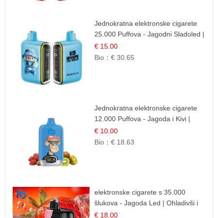
Jednokratna elektronske cigarete
25.000 Puffova - Jagodni Sladoled |
Kremasta Slatka Okus
€ 15.00
Bio：
€ 30.65
Jednokratna elektronske cigarete
12.000 Puffova - Jagoda i Kivi |
Sočna Voćna Kombinacija
€ 10.00
Bio：
€ 18.63
elektronske cigarete s 35.000
šlukova - Jagoda Led | Ohladivši i
Osježavajući Okus
€ 18.00