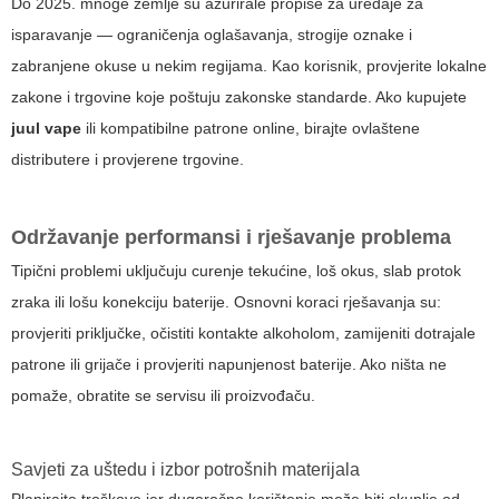
Do 2025. mnoge zemlje su ažurirale propise za uređaje za
isparavanje — ograničenja oglašavanja, strogije oznake i
zabranjene okuse u nekim regijama. Kao korisnik, provjerite lokalne
zakone i trgovine koje poštuju zakonske standarde. Ako kupujete
juul vape
ili kompatibilne patrone online, birajte ovlaštene
distributere i provjerene trgovine.
Održavanje performansi i rješavanje problema
Tipični problemi uključuju curenje tekućine, loš okus, slab protok
zraka ili lošu konekciju baterije. Osnovni koraci rješavanja su:
provjeriti priključke, očistiti kontakte alkoholom, zamijeniti dotrajale
patrone ili grijače i provjeriti napunjenost baterije. Ako ništa ne
pomaže, obratite se servisu ili proizvođaču.
Savjeti za uštedu i izbor potrošnih materijala