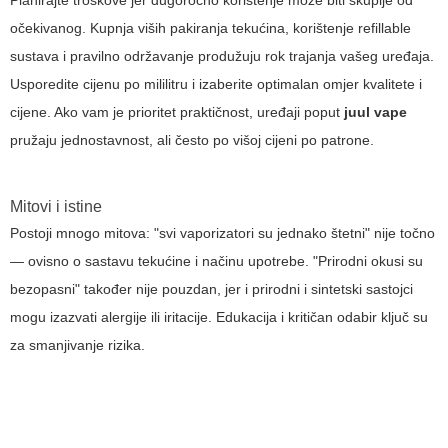
Planirajte troškove jer dugoročno korištenje može biti skuplje od
očekivanog. Kupnja viših pakiranja tekućina, korištenje refillable
sustava i pravilno održavanje produžuju rok trajanja vašeg uređaja.
Usporedite cijenu po mililitru i izaberite optimalan omjer kvalitete i
cijene. Ako vam je prioritet praktičnost, uređaji poput
juul vape
pružaju jednostavnost, ali često po višoj cijeni po patrone.
Mitovi i istine
Postoji mnogo mitova: "svi vaporizatori su jednako štetni" nije točno
— ovisno o sastavu tekućine i načinu upotrebe. "Prirodni okusi su
bezopasni" također nije pouzdan, jer i prirodni i sintetski sastojci
mogu izazvati alergije ili iritacije. Edukacija i kritičan odabir ključ su
za smanjivanje rizika.