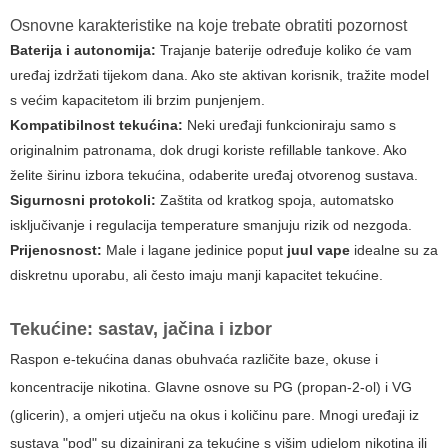
Osnovne karakteristike na koje trebate obratiti pozornost
Baterija i autonomija:
Trajanje baterije određuje koliko će vam
uređaj izdržati tijekom dana. Ako ste aktivan korisnik, tražite model
s većim kapacitetom ili brzim punjenjem.
Kompatibilnost tekućina:
Neki uređaji funkcioniraju samo s
originalnim patronama, dok drugi koriste refillable tankove. Ako
želite širinu izbora tekućina, odaberite uređaj otvorenog sustava.
Sigurnosni protokoli:
Zaštita od kratkog spoja, automatsko
isključivanje i regulacija temperature smanjuju rizik od nezgoda.
Prijenosnost:
Male i lagane jedinice poput
juul vape
idealne su za
diskretnu uporabu, ali često imaju manji kapacitet tekućine.
Tekućine: sastav, jačina i izbor
Raspon e-tekućina danas obuhvaća različite baze, okuse i
koncentracije nikotina. Glavne osnove su PG (propan-2-ol) i VG
(glicerin), a omjeri utječu na okus i količinu pare. Mnogi uređaji iz
sustava "pod" su dizajnirani za tekućine s višim udjelom nikotina ili