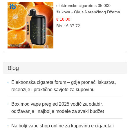
elektronske cigarete s 35.000
šlukova - Okus Narančinog Džema
| Dugotrajno Iskustvo
€ 18.00
Bio：
€ 37.72
Blog
Elektronska cigareta forum – gdje pronaći iskustva,
recenzije i praktične savjete za kupovinu
Box mod vape pregled 2025 vodič za odabir,
održavanje i najbolje modele za svaki budžet
Najbolji vape shop online za kupovinu e cigareta i