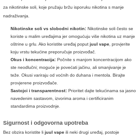
za nikotinske soli, koje pružaju bržu isporuku nikotina s manje
nadraživanja.
Nikotinske soli vs slobodni nikotin:
Nikotinske soli često se
koriste u malim uređajima jer omogućuju više nikotina uz manje
oštrine u grlu. Ako koristite uređaj poput
juul vape
, provjerite
koju vrstu tekućine preporučuje proizvođač.
Okus i koncentracija:
Počnite s manjom koncentracijom ako
ste neodlučni; moguće je povećati jačinu, ali smanjivanje je
teže. Okusi variraju od voćnih do duhana i mentola. Birajte
provjerene proizvođače.
Sastojci i transparentnost:
Prioritet dajte tekućinama sa jasno
navedenim sastavom, izvorima aroma i certificiranim
standardima proizvodnje.
Sigurnost i odgovorna upotreba
Bez obzira koristite li
juul vape
ili neki drugi uređaj, postoje