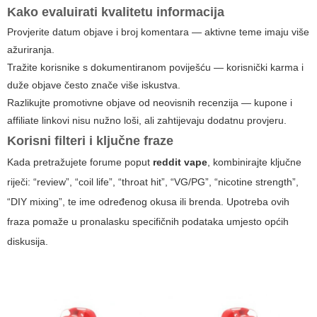
Kako evaluirati kvalitetu informacija
Provjerite datum objave i broj komentara — aktivne teme imaju više
ažuriranja.
Tražite korisnike s dokumentiranom poviješću — korisnički karma i
duže objave često znače više iskustva.
Razlikujte promotivne objave od neovisnih recenzija — kupone i
affiliate linkovi nisu nužno loši, ali zahtijevaju dodatnu provjeru.
Korisni filteri i ključne fraze
Kada pretražujete forume poput
reddit vape
, kombinirajte ključne
riječi: “review”, “coil life”, “throat hit”, “VG/PG”, “nicotine strength”,
“DIY mixing”, te ime određenog okusa ili brenda. Upotreba ovih
fraza pomaže u pronalasku specifičnih podataka umjesto općih
diskusija.