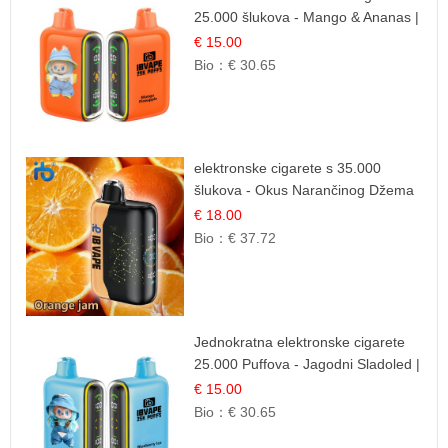
25.000 šlukova - Mango & Ananas |
Egzotična Voćna Mješavina
€ 15.00
Bio：
€ 30.65
elektronske cigarete s 35.000
šlukova - Okus Narančinog Džema
| Dugotrajno Iskustvo
€ 18.00
Bio：
€ 37.72
Jednokratna elektronske cigarete
25.000 Puffova - Jagodni Sladoled |
Kremasta Slatka Okus
€ 15.00
Bio：
€ 30.65