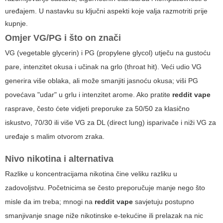
uređajem. U nastavku su ključni aspekti koje valja razmotriti prije
kupnje.
Omjer VG/PG i što on znači
VG (vegetable glycerin) i PG (propylene glycol) utječu na gustoću
pare, intenzitet okusa i učinak na grlo (throat hit). Veći udio VG
generira više oblaka, ali može smanjiti jasnoću okusa; viši PG
povećava "udar" u grlu i intenzitet arome. Ako pratite
reddit vape
rasprave, često ćete vidjeti preporuke za 50/50 za klasično
iskustvo, 70/30 ili više VG za DL (direct lung) isparivače i niži VG za
uređaje s malim otvorom zraka.
Nivo nikotina i alternativa
Razlike u koncentracijama nikotina čine veliku razliku u
zadovoljstvu. Početnicima se često preporučuje manje nego što
misle da im treba; mnogi na
reddit vape
savjetuju postupno
smanjivanje snage niže nikotinske e-tekućine ili prelazak na nic