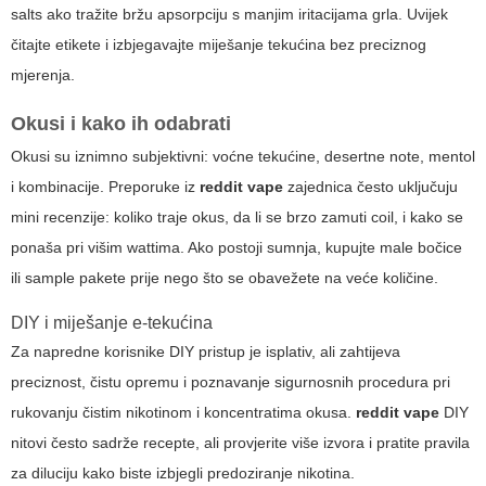
salts ako tražite bržu apsorpciju s manjim iritacijama grla. Uvijek
čitajte etikete i izbjegavajte miješanje tekućina bez preciznog
mjerenja.
Okusi i kako ih odabrati
Okusi su iznimno subjektivni: voćne tekućine, desertne note, mentol
i kombinacije. Preporuke iz
reddit vape
zajednica često uključuju
mini recenzije: koliko traje okus, da li se brzo zamuti coil, i kako se
ponaša pri višim wattima. Ako postoji sumnja, kupujte male bočice
ili sample pakete prije nego što se obavežete na veće količine.
DIY i miješanje e-tekućina
Za napredne korisnike DIY pristup je isplativ, ali zahtijeva
preciznost, čistu opremu i poznavanje sigurnosnih procedura pri
rukovanju čistim nikotinom i koncentratima okusa.
reddit vape
DIY
nitovi često sadrže recepte, ali provjerite više izvora i pratite pravila
za diluciju kako biste izbjegli predoziranje nikotina.