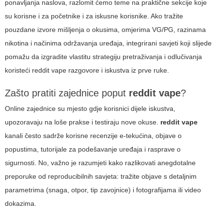
ponavljanja naslova, razlomit ćemo teme na praktične sekcije koje
su korisne i za početnike i za iskusne korisnike. Ako tražite
pouzdane izvore mišljenja o okusima, omjerima VG/PG, razinama
nikotina i načinima održavanja uređaja, integrirani savjeti koji slijede
pomažu da izgradite vlastitu strategiju pretraživanja i odlučivanja
koristeći
reddit vape
razgovore i iskustva iz prve ruke.
Zašto pratiti zajednice poput
reddit vape
?
Online zajednice su mjesto gdje korisnici dijele iskustva,
upozoravaju na loše prakse i testiraju nove okuse.
reddit vape
kanali često sadrže korisne recenzije e-tekućina, objave o
popustima, tutorijale za podešavanje uređaja i rasprave o
sigurnosti. No, važno je razumjeti kako razlikovati anegdotalne
preporuke od reproducibilnih savjeta: tražite objave s detaljnim
parametrima (snaga, otpor, tip zavojnice) i fotografijama ili video
dokazima.