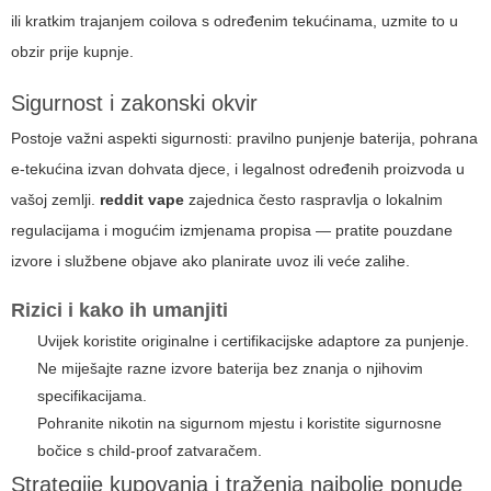
ili kratkim trajanjem coilova s određenim tekućinama, uzmite to u
obzir prije kupnje.
Sigurnost i zakonski okvir
Postoje važni aspekti sigurnosti: pravilno punjenje baterija, pohrana
e-tekućina izvan dohvata djece, i legalnost određenih proizvoda u
vašoj zemlji.
reddit vape
zajednica često raspravlja o lokalnim
regulacijama i mogućim izmjenama propisa — pratite pouzdane
izvore i službene objave ako planirate uvoz ili veće zalihe.
Rizici i kako ih umanjiti
Uvijek koristite originalne i certifikacijske adaptore za punjenje.
Ne miješajte razne izvore baterija bez znanja o njihovim
specifikacijama.
Pohranite nikotin na sigurnom mjestu i koristite sigurnosne
bočice s child-proof zatvaračem.
Strategije kupovanja i traženja najbolje ponude