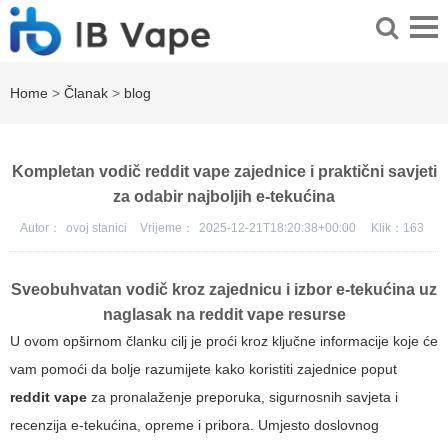
Home
>
Članak
>
blog
Kompletan vodič reddit vape zajednice i praktični savjeti
za odabir najboljih e-tekućina
Autor：
ovoj stanici
Vrijeme：
2025-12-21T18:20:38+00:00
Klik：
163
Sveobuhvatan vodič kroz zajednicu i izbor e-tekućina uz
naglasak na
reddit vape
resurse
U ovom opširnom članku cilj je proći kroz ključne informacije koje će
vam pomoći da bolje razumijete kako koristiti zajednice poput
reddit vape
za pronalaženje preporuka, sigurnosnih savjeta i
recenzija e-tekućina, opreme i pribora. Umjesto doslovnog