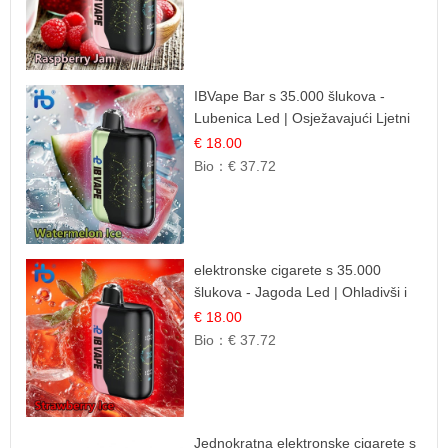
IBVape Bar s 35.000 šlukova -
Lubenica Led | Osježavajući Ljetni
Okus
€ 18.00
Bio：
€ 37.72
elektronske cigarete s 35.000
šlukova - Jagoda Led | Ohladivši i
Osježavajući Okus
€ 18.00
Bio：
€ 37.72
Jednokratna elektronske cigarete s