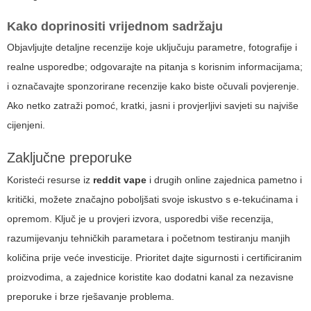
Kako doprinositi vrijednom sadržaju
Objavljujte detaljne recenzije koje uključuju parametre, fotografije i
realne usporedbe; odgovarajte na pitanja s korisnim informacijama;
i označavajte sponzorirane recenzije kako biste očuvali povjerenje.
Ako netko zatraži pomoć, kratki, jasni i provjerljivi savjeti su najviše
cijenjeni.
Zaključne preporuke
Koristeći resurse iz
reddit vape
i drugih online zajednica pametno i
kritički, možete značajno poboljšati svoje iskustvo s e-tekućinama i
opremom. Ključ je u provjeri izvora, usporedbi više recenzija,
razumijevanju tehničkih parametara i početnom testiranju manjih
količina prije veće investicije. Prioritet dajte sigurnosti i certificiranim
proizvodima, a zajednice koristite kao dodatni kanal za nezavisne
preporuke i brze rješavanje problema.