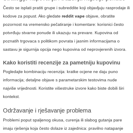
Često se isplati pratiti grupe i subreddite koji objavljuju rasprodaje ili
kodove za popust. Ako gledate
reddit vape
objave, obratite
pozornost na vremensko pečatiranje i komentare: korisnici često
potvrđuju stvarne ponude ili ukazuju na prevare. Kupovina od
poznatih trgovaca s politikom povrata i jasnim informacijama o
sastavu je sigurnija opcija nego kupovina od neprovjerenih izvora.
Kako koristiti recenzije za pametniju kupovinu
Pogledajte kombinaciju recenzija: kratke ocjene ne daju puno
informacija; detaljne objave s parametarskim testovima nude
najviše vrijednosti. Koristite višestruke izvore kako biste dobili širi
kontekst.
Održavanje i rješavanje problema
Problemi poput spaljenog okusa, curenja ili slabog gutanja pare
imaju rješenja koja često dolaze iz zajednica: pravilno natapanje