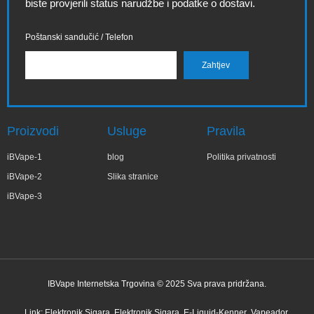
biste provjerili status narudžbe i podatke o dostavi.
Poštanski sandučić / Telefon
Proizvodi
Usluge
Pravila
iBVape-1
blog
Politika privatnosti
iBVape-2
Slika stranice
iBVape-3
IBVape Internetska Trgovina © 2025 Sva prava pridržana.
✕
Zo***ia
Nedavne kupnje
Link:
Elektronik Sigara
Elektronik Sigara
E-Liquid-Kenner
Vapeador