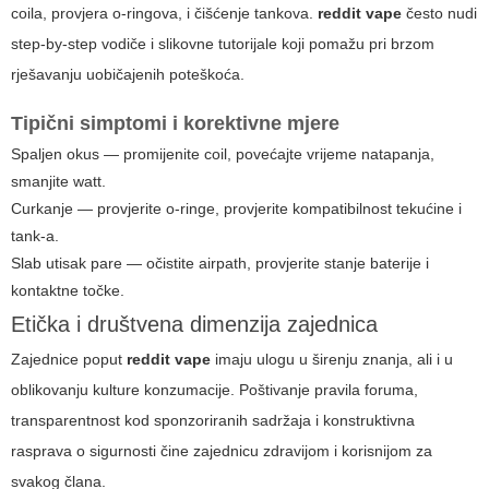
coila, provjera o-ringova, i čišćenje tankova.
reddit vape
često nudi
step-by-step vodiče i slikovne tutorijale koji pomažu pri brzom
rješavanju uobičajenih poteškoća.
Tipični simptomi i korektivne mjere
Spaljen okus — promijenite coil, povećajte vrijeme natapanja,
smanjite watt.
Curkanje — provjerite o-ringe, provjerite kompatibilnost tekućine i
tank-a.
Slab utisak pare — očistite airpath, provjerite stanje baterije i
kontaktne točke.
Etička i društvena dimenzija zajednica
Zajednice poput
reddit vape
imaju ulogu u širenju znanja, ali i u
oblikovanju kulture konzumacije. Poštivanje pravila foruma,
transparentnost kod sponzoriranih sadržaja i konstruktivna
rasprava o sigurnosti čine zajednicu zdravijom i korisnijom za
svakog člana.