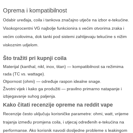
Oprema i kompatibilnost
Odabir uređaja, coila i tankova značajno utječe na izbor e-tekućine.
Visokoprocentni VG najbolje funkcionira s većim otvorima zraka i
većim coilovima, dok tanki pod sistemi zahtijevaju tekućine s nižim
viskoznim udjelom.
Što tražiti pri kupnji coila
Materijal (kanthal, nikl, inox, titan) — kompatibilnost sa režimima
rada (TC vs. wattage).
Otpornost (ohmi) — određuje raspon idealne snage.
Životni vijek i kako ga produžiti — pravilno primarno natapanje i
izbjegavanje suhog paljenja.
Kako čitati recenzije opreme na
reddit vape
Recenzije često uključuju korisničke parametre: ohmi, watt, vrijeme
trajanja između promjena coila, i utjecaj određenih e-tekućina na
performanse. Ako korisnik navodi dosljedne probleme s leakingom