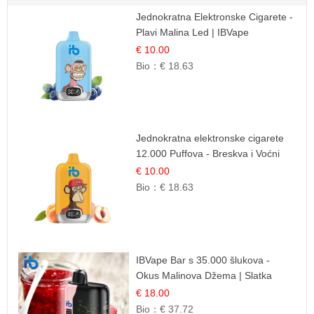
Jednokratna Elektronske Cigarete -
Plavi Malina Led | IBVape
€ 10.00
Bio：
€ 18.63
Jednokratna elektronske cigarete
12.000 Puffova - Breskva i Voćni
Sok | Osježavajuća Voćna
€ 10.00
Mješavina
Bio：
€ 18.63
IBVape Bar s 35.000 šlukova -
Okus Malinova Džema | Slatka
Voćna Aroma
€ 18.00
Bio：
€ 37.72