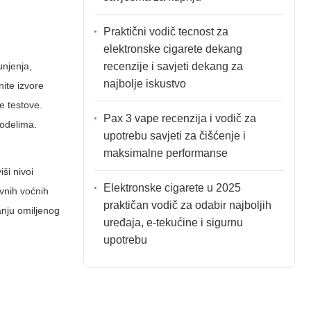
Praktični vodič tecnost za
elektronske cigarete dekang
recenzije i savjeti dekang za
unjenja,
najbolje iskustvo
nite izvore
e testove.
Pax 3 vape recenzija i vodič za
modelima.
upotrebu savjeti za čišćenje i
maksimalne performanse
ši nivoi
Elektronske cigarete u 2025
avnih voćnih
praktičan vodič za odabir najboljih
anju omiljenog
uređaja, e-tekućine i sigurnu
upotrebu