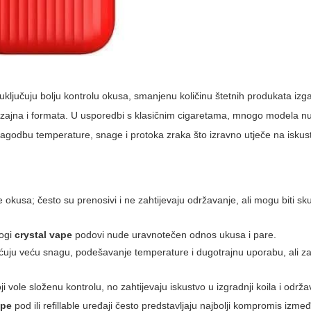
ključuju bolju kontrolu okusa, smanjenu količinu štetnih produkata izg
r dizajna i formata. U usporedbi s klasičnim cigaretama, mnogo modela n
ilagodbu temperature, snage i protoka zraka što izravno utječe na iskus
je okusa; često su prenosivi i ne zahtijevaju održavanje, ali mogu biti s
nogi
crystal vape
podovi nude uravnotečen odnos ukusa i pare.
uju veću snagu, podešavanje temperature i dugotrajnu uporabu, ali zah
oji vole složenu kontrolu, no zahtijevaju iskustvo u izgradnji koila i održ
ape
pod ili refillable uređaji često predstavljaju najbolji kompromis između