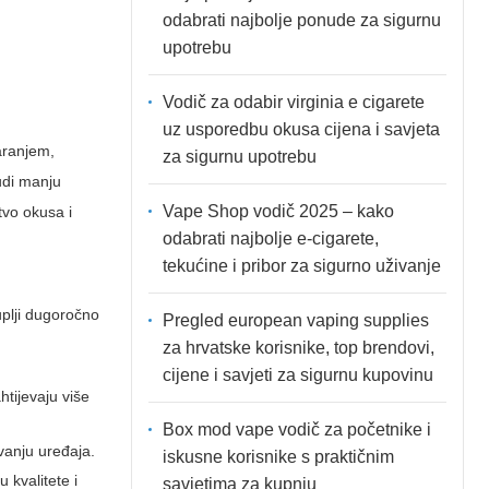
odabrati najbolje ponude za sigurnu
upotrebu
Vodič za odabir virginia e cigarete
uz usporedbu okusa cijena i savjeta
aranjem,
za sigurnu upotrebu
udi manju
Vape Shop vodič 2025 – kako
tvo okusa i
odabrati najbolje e-cigarete,
tekućine i pribor za sigurno uživanje
kuplji dugoročno
Pregled european vaping supplies
za hrvatske korisnike, top brendovi,
cijene i savjeti za sigurnu kupovinu
tijevaju više
Box mod vape vodič za početnike i
avanju uređaja.
iskusne korisnike s praktičnim
 kvalitete i
savjetima za kupnju