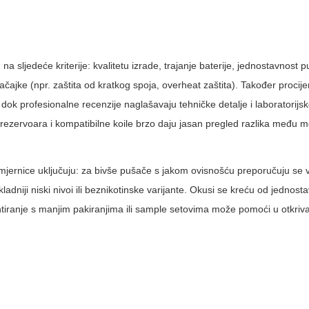
na sljedeće kriterije: kvalitetu izrade, trajanje baterije, jednostavnost p
ajke (npr. zaštita od kratkog spoja, overheat zaštita). Također procije
ok profesionalne recenzije naglašavaju tehničke detalje i laboratorijsk
u rezervoara i kompatibilne koile brzo daju jasan pregled razlika među 
jernice uključuju: za bivše pušače s jakom ovisnošću preporučuju se vi
ikladniji niski nivoi ili beznikotinske varijante. Okusi se kreću od jednost
iranje s manjim pakiranjima ili sample setovima može pomoći u otkriv