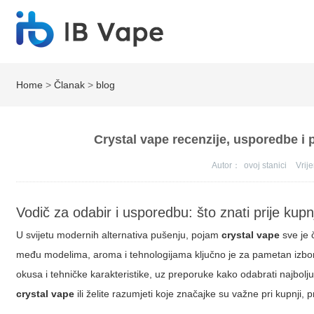
Home
>
Članak
>
blog
Crystal vape recenzije, usporedbe i p
Autor：
ovoj stanici
Vri
Vodič za odabir i usporedbu: što znati prije kup
U svijetu modernih alternativa pušenju, pojam
crystal vape
sve je 
među modelima, aroma i tehnologijama ključno je za pametan izbor.
okusa i tehničke karakteristike, uz preporuke kako odabrati najbolju
crystal vape
ili želite razumjeti koje značajke su važne pri kupnji, pr