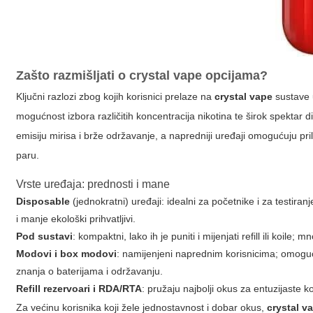
Zašto razmišljati o
crystal vape
opcijama?
Ključni razlozi zbog kojih korisnici prelaze na
crystal vape
sustave u
mogućnost izbora različitih koncentracija nikotina te širok spekta
emisiju mirisa i brže održavanje, a napredniji uređaji omogućuju pr
paru.
Vrste uređaja: prednosti i mane
Disposable
(jednokratni) uređaji: idealni za početnike i za testiran
i manje ekološki prihvatljivi.
Pod sustavi
: kompaktni, lako ih je puniti i mijenjati refill ili koile; m
Modovi i box modovi
: namijenjeni naprednim korisnicima; omoguć
znanja o baterijama i održavanju.
Refill rezervoari i RDA/RTA
: pružaju najbolji okus za entuzijaste k
Za većinu korisnika koji žele jednostavnost i dobar okus,
crystal v