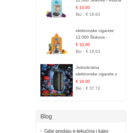
12.000 Šlukova - Ribizla
i Grožđe | Elegantna
€ 10.00
Voćna Kombinacija
Bio：
€ 18.63
elektronske cigarete
12.000 Šlukova -
Mango, Ananas,
€ 10.00
Breskva | Tropska
Bio：
€ 18.63
Voćna Mješavina
Jednokratna
elektronske cigarete s
35.000 šlukova - Kupina
€ 18.00
& Borovnica | Intenzivna
Bio：
€ 37.72
Mješavina Šumskog
Voća
Blog
Gdje prodaju e-tekućina i kako