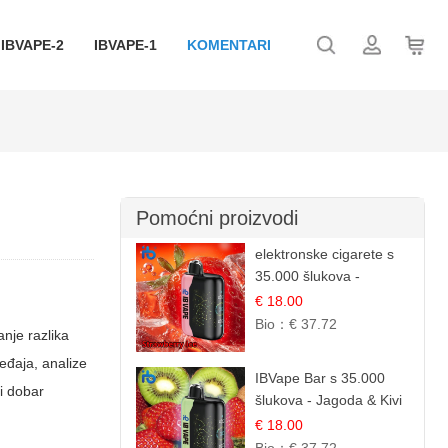
IBVAPE-2
IBVAPE-1
KOMENTARI
Pomoćni proizvodi
elektronske cigarete s
35.000 šlukova -
Jagoda Led | Ohladivši i
€ 18.00
Osježavajući Okus
Bio：
€ 37.72
nje razlika
eđaja, analize
IBVape Bar s 35.000
ni dobar
šlukova - Jagoda & Kivi
| Osježavajuća Voćna
€ 18.00
Mješavina