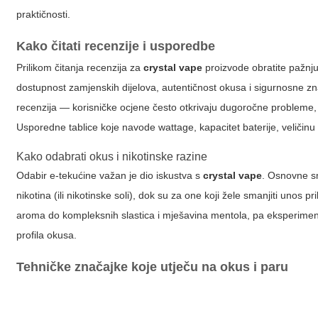
praktičnosti.
Kako čitati recenzije i usporedbe
Prilikom čitanja recenzija za
crystal vape
proizvode obratite pažnju 
dostupnost zamjenskih dijelova, autentičnost okusa i sigurnosne znač
recenzija — korisničke ocjene često otkrivaju dugoročne probleme, d
Usporedne tablice koje navode wattage, kapacitet baterije, veličin
Kako odabrati okus i nikotinske razine
Odabir e-tekućine važan je dio iskustva s
crystal vape
. Osnovne sm
nikotina (ili nikotinske soli), dok su za one koji žele smanjiti unos pr
aroma do kompleksnih slastica i mješavina mentola, pa eksperiment
profila okusa.
Tehničke značajke koje utječu na okus i paru