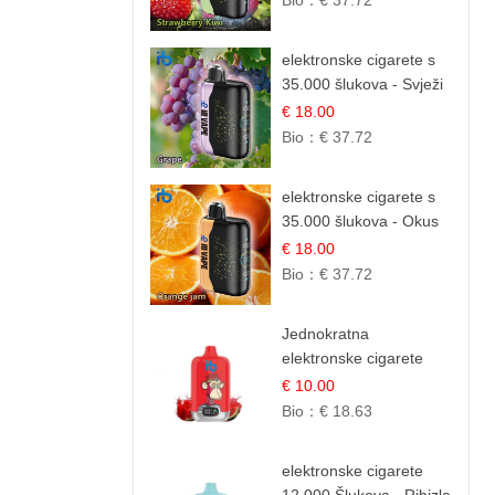
Bio：
€ 37.72
elektronske cigarete s
35.000 šlukova - Svježi
Groždje | Osježavajuća
€ 18.00
Voćna Aroma
Bio：
€ 37.72
elektronske cigarete s
35.000 šlukova - Okus
Narančinog Džema |
€ 18.00
Dugotrajno Iskustvo
Bio：
€ 37.72
Jednokratna
elektronske cigarete
12.000 Puffova -
€ 10.00
Lubenica Sladoled |
Bio：
€ 18.63
Ljetna Desertna Aroma
elektronske cigarete