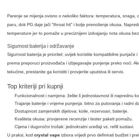
Parenje se mijenja ovisno o nekoliko faktora: temperatura, snaga, o
paru, dok PG daje jači "throat hit" i bolje prenošenje okusa. Napredn
temperature jer to pomaže u preciznijem izdvajanju nota okusa bez
Sigurnost baterija i održavanje
Sigurnost baterija je prioritet: uvijek koristite kompatibilne punjače 
prema preporuci proizvođača i izbjegavajte punjenje preko noći. A
tekućine, prestanite ga koristiti i provjerite uputstva ili servis.
Top kriteriji pri kupnji
Funkcionalnost i namjena: želite li jednostavnost ili naprednu k
Trajanje baterije i vrijeme punjenja: bitno za putovanja i radni d
Dostupnost zamjenskih dijelova: koile, rezervoari, baterije.
Kvaliteta okusa: provjerene recenzije i tester paketi pomažu.
Cijena i dugoročni trošak: jednokratni uređaji vs. refill sustavi.
U praksi, kod
crystal vape
izbora vrijedi prvo definirati budžet i p