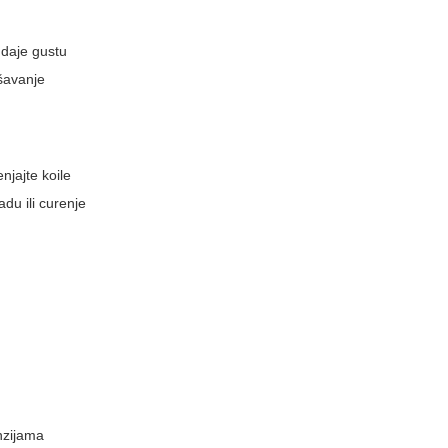
 daje gustu
šavanje
enjajte koile
du ili curenje
enzijama