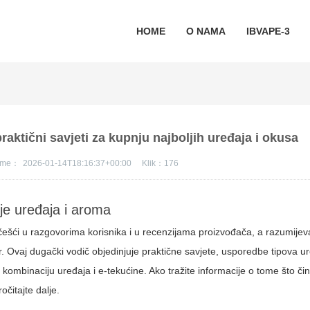
HOME
O NAMA
IBVAPE-3
raktični savjeti za kupnju najboljih uređaja i okusa
jeme：
2026-01-14T18:16:37+00:00
Klik：
176
nje uređaja i aroma
češći u razgovorima korisnika i u recenzijama proizvođača, a razumijeva
 Ovaj dugački vodič objedinjuje praktične savjete, usporedbe tipova ur
 kombinaciju uređaja i e-tekućine. Ako tražite informacije o tome što či
očitajte dalje.