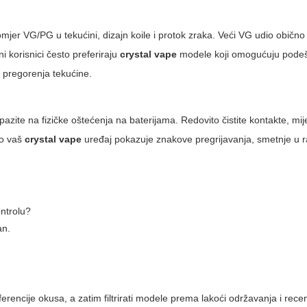
mjer VG/PG u tekućini, dizajn koile i protok zraka. Veći VG udio obično
i korisnici često preferiraju
crystal vape
modele koji omogućuju pode
 pregorenja tekućine.
i pazite na fizičke oštećenja na baterijama. Redovito čistite kontakte, mij
ko vaš
crystal vape
uređaj pokazuje znakove pregrijavanja, smetnje u ra
ontrolu?
an.
referencije okusa, a zatim filtrirati modele prema lakoći održavanja i rec