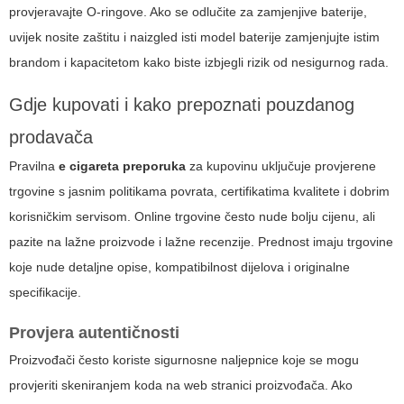
provjeravajte O-ringove. Ako se odlučite za zamjenjive baterije,
uvijek nosite zaštitu i naizgled isti model baterije zamjenjujte istim
brandom i kapacitetom kako biste izbjegli rizik od nesigurnog rada.
Gdje kupovati i kako prepoznati pouzdanog
prodavača
Pravilna
e cigareta preporuka
za kupovinu uključuje provjerene
trgovine s jasnim politikama povrata, certifikatima kvalitete i dobrim
korisničkim servisom. Online trgovine često nude bolju cijenu, ali
pazite na lažne proizvode i lažne recenzije. Prednost imaju trgovine
koje nude detaljne opise, kompatibilnost dijelova i originalne
specifikacije.
Provjera autentičnosti
Proizvođači često koriste sigurnosne naljepnice koje se mogu
provjeriti skeniranjem koda na web stranici proizvođača. Ako