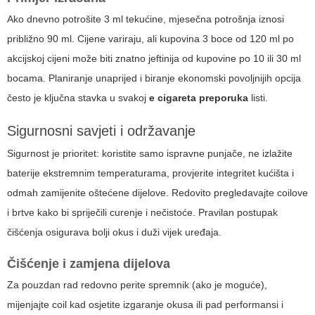
Ako dnevno potrošite 3 ml tekućine, mjesečna potrošnja iznosi
približno 90 ml. Cijene variraju, ali kupovina 3 boce od 120 ml po
akcijskoj cijeni može biti znatno jeftinija od kupovine po 10 ili 30 ml
bocama. Planiranje unaprijed i biranje ekonomski povoljnijih opcija
često je ključna stavka u svakoj
e cigareta preporuka
listi.
Sigurnosni savjeti i održavanje
Sigurnost je prioritet: koristite samo ispravne punjače, ne izlažite
baterije ekstremnim temperaturama, provjerite integritet kućišta i
odmah zamijenite oštećene dijelove. Redovito pregledavajte coilove
i brtve kako bi spriječili curenje i nečistoće. Pravilan postupak
čišćenja osigurava bolji okus i duži vijek uređaja.
Čišćenje i zamjena dijelova
Za pouzdan rad redovno perite spremnik (ako je moguće),
mijenjajte coil kad osjetite izgaranje okusa ili pad performansi i