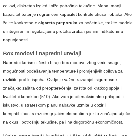
coilovi, diskretan izgled i niža potrošnja tekućine. Mana: manji
kapacitet baterije i ograničen kapacitet kontrole okusa i oblaka. Ako
želite konkretne
e cigareta preporuka
za početnike, tražite modele
s integriranim regulacijama protoka zraka i jasnim indikatorima
napunjenosti.
Box modovi i napredni uređaji
Napredni korisnici često biraju box modove zbog veće snage,
mogućnosti podešavanja temperature i promjenjivih coilova za
različite profile ispuha. Ovdje je važno razumjeti sigurnosne
značajke: zaštita od preopterećenja, zaštita od kratkog spoja i
kvalitetni konektori (510). Ako vam je cilj maksimalno prilagoditi
iskustvo, u strateškom planu nabavke uzmite u obzir i
kompatibilnost s raznim grijaćim elementima jer to značajno utječe
na okus i potrošnju tekućine, pa i na dugoročnu ekonomičnost.