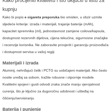
Kako procijeniti kvalitetu i što uključiti u listu za
kupnju
Kako bi popis
e cigareta preporuka
bio smislen, u obzir uzmite
sljedeće kriterije: izrada i materijali, trajanje baterije (mAh),
kapacitet spremnika (ml), jednostavnost zamjene coilova/kapsula,
dostupnost rezervnih dijelova, cijena tekućina, sigurnosne značajke
i recenzije korisnika. Ne zaboravite provjeriti i garanciju proizvođača
i dostupnost servisa u vašoj regiji.
Materijali i izrada
Aluminij, nehrđajući čelik i PCTG su uobičajeni materijali. Ako često
nosite uređaj sa sobom, tražite robusne i otpornije modele.
Kvalitetni spojevi i gusti odvodi zraka znače manju vjerojatnost
curenja, što je ključno za dugoročnu udobnost i ušteđaj na
čišćenju/servisiranju.
Baterija i punjenje