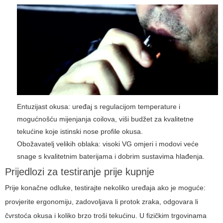
Entuzijast okusa: uređaj s regulacijom temperature i
mogućnošću mijenjanja coilova, viši budžet za kvalitetne
tekućine koje istinski nose profile okusa.
Obožavatelj velikih oblaka: visoki VG omjeri i modovi veće
snage s kvalitetnim baterijama i dobrim sustavima hlađenja.
Prijedlozi za testiranje prije kupnje
Prije konačne odluke, testirajte nekoliko uređaja ako je moguće:
provjerite ergonomiju, zadovoljava li protok zraka, odgovara li
čvrstoća okusa i koliko brzo troši tekućinu. U fizičkim trgovinama