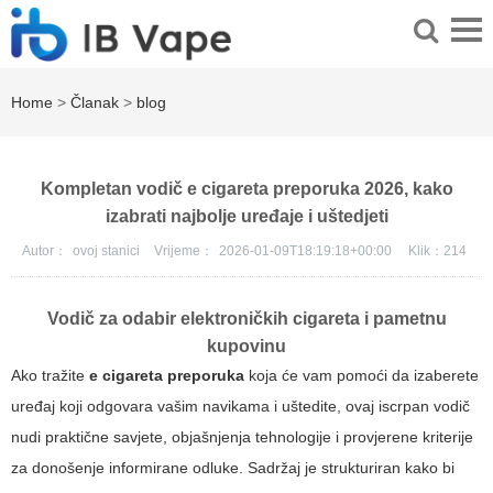
Home
>
Članak
>
blog
Kompletan vodič e cigareta preporuka 2026, kako
izabrati najbolje uređaje i uštedjeti
Autor：
ovoj stanici
Vrijeme：
2026-01-09T18:19:18+00:00
Klik：
214
Vodič za odabir elektroničkih cigareta i pametnu
kupovinu
Ako tražite
e cigareta preporuka
koja će vam pomoći da izaberete
uređaj koji odgovara vašim navikama i uštedite, ovaj iscrpan vodič
nudi praktične savjete, objašnjenja tehnologije i provjerene kriterije
za donošenje informirane odluke. Sadržaj je strukturiran kako bi