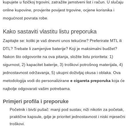
kupujete u fizičkoj trgovini, zatražite jamstveni list i račun. U slučaju
online kupovine, provjerite povijest trgovine, ocjene korisnika i
mogućnost povrata robe.
Kako sastaviti vlastitu listu preporuka
Zapitajte se: koliki je vaš dnevni unos tekućine? Preferirate MTL ili
DTL? Trebate li zamjenjive baterije? Koji je maksimalni budžet?
Nakon što odgovorite na ova pitanja, složite listu prioriteta: 1)
sigurnost, 2) kapacitet baterije, 3) troškovi potrošnog materijala, 4)
jednostavnost održavanja, 5) ukupni doživljaj okusa i oblaka. Ova
metodologija vodi do personalizirane
e cigareta preporuka
koja će
najbolje odgovarati vašim potrebama.
Primjeri profila i preporuke
Početnik i bivši pušač: manji pod sustav, niži nikotin za početak,
praktične kapsule, gdje je prioritet jednostavnost i niski mjesečni
troškovi.