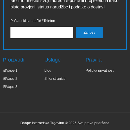
Molimo unesite svoju adresu e-pošte ili broj telefona kako
biste provjerili status narudžbe i podatke o dostavi.
Poštanski sandučić / Telefon
Proizvodi
Usluge
Pravila
iBVape-1
blog
Politika privatnosti
iBVape-2
Slika stranice
iBVape-3
IBVape Internetska Trgovina © 2025 Sva prava pridržana.
✕
Magd***na