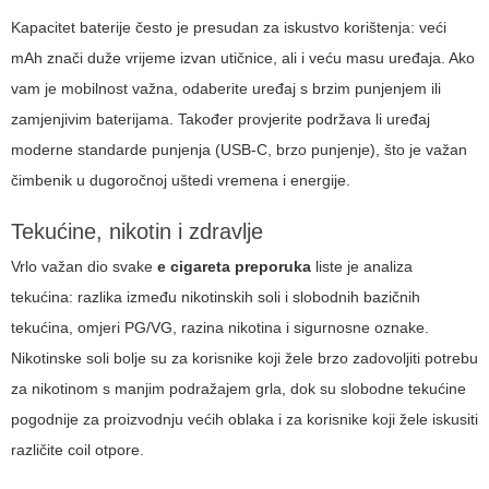
Kapacitet baterije često je presudan za iskustvo korištenja: veći
mAh znači duže vrijeme izvan utičnice, ali i veću masu uređaja. Ako
vam je mobilnost važna, odaberite uređaj s brzim punjenjem ili
zamjenjivim baterijama. Također provjerite podržava li uređaj
moderne standarde punjenja (USB-C, brzo punjenje), što je važan
čimbenik u dugoročnoj uštedi vremena i energije.
Tekućine, nikotin i zdravlje
Vrlo važan dio svake
e cigareta preporuka
liste je analiza
tekućina: razlika između nikotinskih soli i slobodnih bazičnih
tekućina, omjeri PG/VG, razina nikotina i sigurnosne oznake.
Nikotinske soli bolje su za korisnike koji žele brzo zadovoljiti potrebu
za nikotinom s manjim podražajem grla, dok su slobodne tekućine
pogodnije za proizvodnju većih oblaka i za korisnike koji žele iskusiti
različite coil otpore.