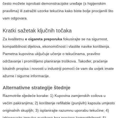
često možete isprobati demonstracijske uređaje (s higijenskim
pravilima) ili zatražiti uzorke tekućina kako biste bolje procijenili što
vam odgovara.
Kratki sažetak ključnih točaka
Za kvalitetnu
e cigareta preporuka
fokusirajte se na sigurnost,
kompatibilnost dijelova, ekonomičnost i vlastite navike korištenja.
Pametna kupovina uključuje učenje o tekućinama, pravilno
održavanje i promišljeno planiranje troškova. Također, praćenje
lokalnih propisa i novosti u industriji pomoći će vam da uvijek imate
ažurne i sigurne informacije.
Alternativne strategije štednje
Razmotrite sljedeće korake: 1) Kupovina zamjenskih coilova u
većim pakiranjima; 2) korištenje refillable (punjivih) kapsula umjesto
originalnih skupljih; 3) isplanirajte razumnu uporabu tekućine; 4)
izbjegavajte impulse purchase bez provjere kompatibilnosti; 5)