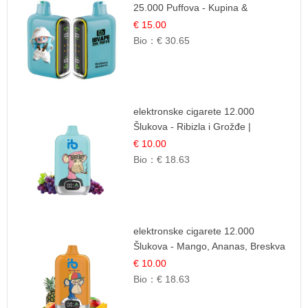
25.000 Puffova - Kupina &
Borovnica | Šumska Voćna
€ 15.00
Mješavina
Bio：
€ 30.65
elektronske cigarete 12.000
Šlukova - Ribizla i Grožđe |
Elegantna Voćna Kombinacija
€ 10.00
Bio：
€ 18.63
elektronske cigarete 12.000
Šlukova - Mango, Ananas, Breskva
| Tropska Voćna Mješavina
€ 10.00
Bio：
€ 18.63