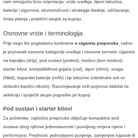
vam omogućio brzu orijentaciju: vrste uređaja, tipovi tekućina,
baterije i sigurnost, ekonomičnost i strategije štednje, održavanje,
česta pitanja i praktični savjeti za kupnju.
Osnovne vrste i terminologija
Prije nego što pogledamo konkretne
e cigareta preporuka
, važno
je poznavati osnovne kategorije uređaja i osnovne termine: cigareta
na kapaljku (drip), pod sustavi (podovi), modovi (box modovi),
starter kitovi, kompatibilnost grijača (coil), otpor (ohmi), snaga
(Watt), kapacitet baterije (mAh) i tip tekućine (nikotinske soli vs
slobodni bazični nikotin). Razumijevanje ovih pojmova olakšat će
selekciju i spriječiti skupe pogreške pri kupnji.
Pod sustavi i starter kitovi
Za početnike, najčešće preporuka uključuje kompaktne pod
sustave zbog njihove jednostavnosti i povoljnog omjera cijene i
performansi. Prednosti: jednostavno punjenje, zamjenjive kapsule ili