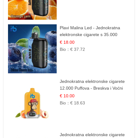
Plavi Malina Led - Jednokratna
elektronske cigarete s 35.000
šlukova | IBVape
€ 18.00
Bio：
€ 37.72
Jednokratna elektronske cigarete
12.000 Puffova - Breskva i Voćni
Sok | Osježavajuća Voćna
€ 10.00
Mješavina
Bio：
€ 18.63
Jednokratna elektronske cigarete