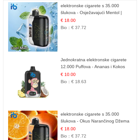
elektronske cigarete s 35.000
šlukova - Osježavajući Mentol |
Čista i Svježa Okus
€ 18.00
Bio：
€ 37.72
Jednokratna elektronske cigarete
12.000 Puffova - Ananas i Kokos
Sladoled | Tropski Desert
€ 10.00
Bio：
€ 18.63
elektronske cigarete s 35.000
šlukova - Okus Narančinog Džema
| Dugotrajno Iskustvo
€ 18.00
Bio：
€ 37.72