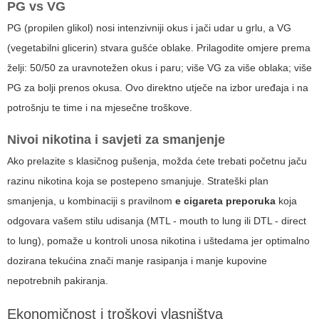
PG vs VG
PG (propilen glikol) nosi intenzivniji okus i jači udar u grlu, a VG
(vegetabilni glicerin) stvara gušće oblake. Prilagodite omjere prema
želji: 50/50 za uravnotežen okus i paru; više VG za više oblaka; više
PG za bolji prenos okusa. Ovo direktno utječe na izbor uređaja i na
potrošnju te time i na mjesečne troškove.
Nivoi nikotina i savjeti za smanjenje
Ako prelazite s klasičnog pušenja, možda ćete trebati početnu jaču
razinu nikotina koja se postepeno smanjuje. Strateški plan
smanjenja, u kombinaciji s pravilnom
e cigareta preporuka
koja
odgovara vašem stilu udisanja (MTL - mouth to lung ili DTL - direct
to lung), pomaže u kontroli unosa nikotina i uštedama jer optimalno
dozirana tekućina znači manje rasipanja i manje kupovine
nepotrebnih pakiranja.
Ekonomičnost i troškovi vlasništva