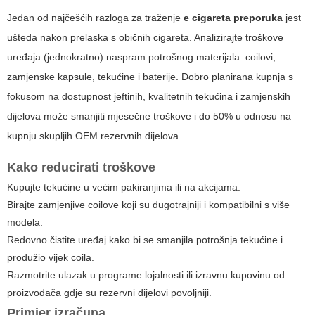
Jedan od najčešćih razloga za traženje
e cigareta preporuka
jest
ušteda nakon prelaska s običnih cigareta. Analizirajte troškove
uređaja (jednokratno) naspram potrošnog materijala: coilovi,
zamjenske kapsule, tekućine i baterije. Dobro planirana kupnja s
fokusom na dostupnost jeftinih, kvalitetnih tekućina i zamjenskih
dijelova može smanjiti mjesečne troškove i do 50% u odnosu na
kupnju skupljih OEM rezervnih dijelova.
Kako reducirati troškove
Kupujte tekućine u većim pakiranjima ili na akcijama.
Birajte zamjenjive coilove koji su dugotrajniji i kompatibilni s više
modela.
Redovno čistite uređaj kako bi se smanjila potrošnja tekućine i
produžio vijek coila.
Razmotrite ulazak u programe lojalnosti ili izravnu kupovinu od
proizvođača gdje su rezervni dijelovi povoljniji.
Primjer izračuna