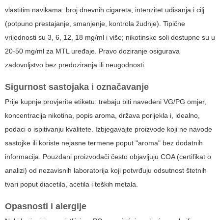
vlastitim navikama: broj dnevnih cigareta, intenzitet udisanja i cilj
(potpuno prestajanje, smanjenje, kontrola žudnje). Tipične
vrijednosti su 3, 6, 12, 18 mg/ml i više; nikotinske soli dostupne su u
20-50 mg/ml za MTL uređaje. Pravo doziranje osigurava
zadovoljstvo bez predoziranja ili neugodnosti.
Sigurnost sastojaka i označavanje
Prije kupnje provjerite etiketu: trebaju biti navedeni VG/PG omjer,
koncentracija nikotina, popis aroma, država porijekla i, idealno,
podaci o ispitivanju kvalitete. Izbjegavajte proizvode koji ne navode
sastojke ili koriste nejasne termene poput "aroma" bez dodatnih
informacija. Pouzdani proizvođači često objavljuju COA (certifikat o
analizi) od nezavisnih laboratorija koji potvrđuju odsutnost štetnih
tvari poput diacetila, acetila i teških metala.
Opasnosti i alergije