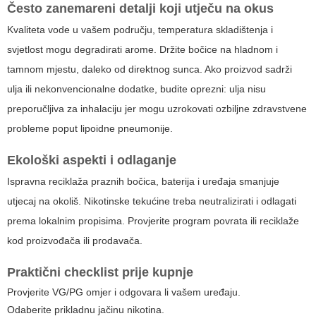
Često zanemareni detalji koji utječu na okus
Kvaliteta vode u vašem području, temperatura skladištenja i
svjetlost mogu degradirati arome. Držite bočice na hladnom i
tamnom mjestu, daleko od direktnog sunca. Ako proizvod sadrži
ulja ili nekonvencionalne dodatke, budite oprezni: ulja nisu
preporučljiva za inhalaciju jer mogu uzrokovati ozbiljne zdravstvene
probleme poput lipoidne pneumonije.
Ekološki aspekti i odlaganje
Ispravna reciklaža praznih bočica, baterija i uređaja smanjuje
utjecaj na okoliš. Nikotinske tekućine treba neutralizirati i odlagati
prema lokalnim propisima. Provjerite program povrata ili reciklaže
kod proizvođača ili prodavača.
Praktični checklist prije kupnje
Provjerite VG/PG omjer i odgovara li vašem uređaju.
Odaberite prikladnu jačinu nikotina.