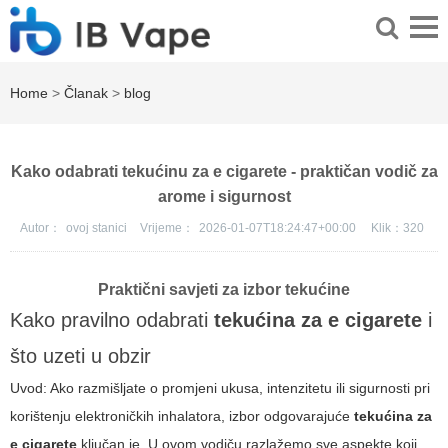
Home
>
Članak
>
blog
Kako odabrati tekućinu za e cigarete - praktičan vodič za
arome i sigurnost
Autor：
ovoj stanici
Vrijeme：
2026-01-07T18:24:47+00:00
Klik：
320
Praktični savjeti za izbor tekućine
Kako pravilno odabrati
tekućina za e cigarete
i
što uzeti u obzir
Uvod: Ako razmišljate o promjeni ukusa, intenzitetu ili sigurnosti pri
korištenju elektroničkih inhalatora, izbor odgovarajuće
tekućina za
e cigarete
ključan je. U ovom vodiču razlažemo sve aspekte koji