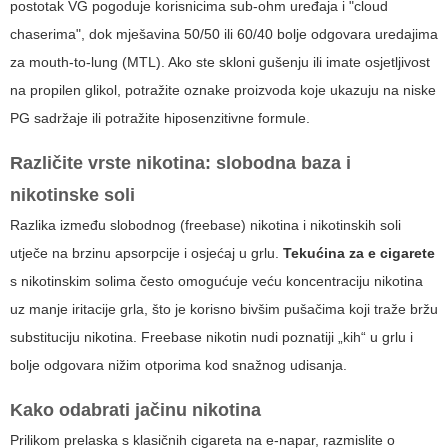
postotak VG pogoduje korisnicima sub-ohm uređaja i "cloud
chaserima", dok mješavina 50/50 ili 60/40 bolje odgovara uredajima
za mouth-to-lung (MTL). Ako ste skloni gušenju ili imate osjetljivost
na propilen glikol, potražite oznake proizvoda koje ukazuju na niske
PG sadržaje ili potražite hiposenzitivne formule.
Različite vrste nikotina: slobodna baza i
nikotinske soli
Razlika između slobodnog (freebase) nikotina i nikotinskih soli
utječe na brzinu apsorpcije i osjećaj u grlu.
Tekućina za e cigarete
s nikotinskim solima često omogućuje veću koncentraciju nikotina
uz manje iritacije grla, što je korisno bivšim pušačima koji traže bržu
substituciju nikotina. Freebase nikotin nudi poznatiji „kih“ u grlu i
bolje odgovara nižim otporima kod snažnog udisanja.
Kako odabrati jačinu nikotina
Prilikom prelaska s klasičnih cigareta na e-napar, razmislite o