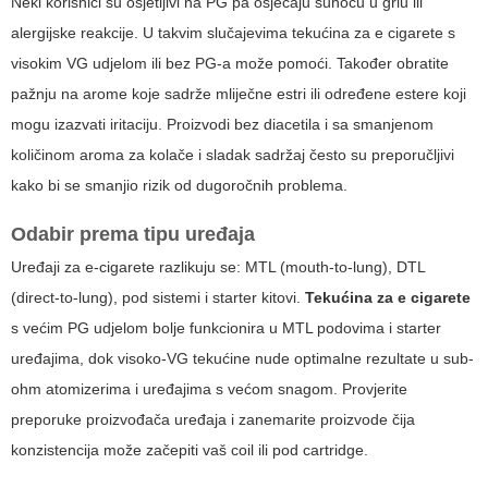
Neki korisnici su osjetljivi na PG pa osjećaju suhoću u grlu ili
alergijske reakcije. U takvim slučajevima
tekućina za e cigarete
s
visokim VG udjelom ili bez PG-a može pomoći. Također obratite
pažnju na arome koje sadrže mliječne estri ili određene estere koji
mogu izazvati iritaciju. Proizvodi bez diacetila i sa smanjenom
količinom aroma za kolače i sladak sadržaj često su preporučljivi
kako bi se smanjio rizik od dugoročnih problema.
Odabir prema tipu uređaja
Uređaji za e-cigarete razlikuju se: MTL (mouth-to-lung), DTL
(direct-to-lung), pod sistemi i starter kitovi.
Tekućina za e cigarete
s većim PG udjelom bolje funkcionira u MTL podovima i starter
uređajima, dok visoko-VG tekućine nude optimalne rezultate u sub-
ohm atomizerima i uređajima s većom snagom. Provjerite
preporuke proizvođača uređaja i zanemarite proizvode čija
konzistencija može začepiti vaš coil ili pod cartridge.