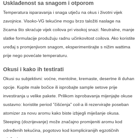
Usklađenost sa snagom i otporom
Temperatura isparavanja i snaga utječu na okus i životni vijek
zavojnice. Visoko-VG tekućine mogu brzo taložiti naslage na
žicama što skraćuje vijek coilova pri visokoj snazi. Neutralne, manje
slatke formulacije produžuju radnu učinkovitost coilova. Ako koristite
uređaj s promjenjivom snagom, eksperimentirajte s nižim wattima
prije nego povećate temperaturu.
Okusi i kako ih testirati
Okusi su subjektivni: voćne, mentolne, kremaste, desertne ili duhan
opcije. Kupite male bočice ili isprobajte sample setove prije
investiranja u velike pakete. Prilikom isprobavanja mijenjajte okuse
sustavno: koristite period "čišćenja" coil-a ili rezervirajte poseban
atomizer za novu aromu kako biste izbjegli miješanje okusa.
Steeping (dozrijevanje) može značajno promijeniti aromu kod
određenih tekućina, pogotovo kod kompliciranijih egzotičnih