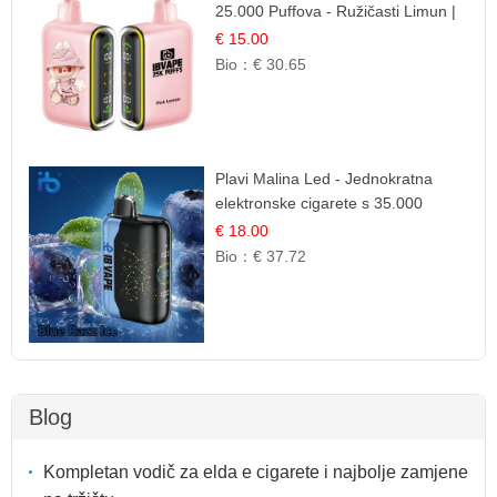
25.000 Puffova - Ružičasti Limun |
Osježavajuća Citrusna Aroma
€ 15.00
Bio：
€ 30.65
Plavi Malina Led - Jednokratna
elektronske cigarete s 35.000
šlukova | IBVape
€ 18.00
Bio：
€ 37.72
Blog
Kompletan vodič za elda e cigarete i najbolje zamjene