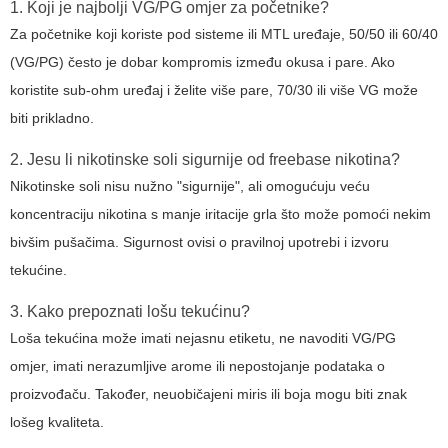
1. Koji je najbolji VG/PG omjer za početnike?
Za početnike koji koriste pod sisteme ili MTL uređaje, 50/50 ili 60/40
(VG/PG) često je dobar kompromis između okusa i pare. Ako
koristite sub-ohm uređaj i želite više pare, 70/30 ili više VG može
biti prikladno.
2. Jesu li nikotinske soli sigurnije od freebase nikotina?
Nikotinske soli nisu nužno "sigurnije", ali omogućuju veću
koncentraciju nikotina s manje iritacije grla što može pomoći nekim
bivšim pušačima. Sigurnost ovisi o pravilnoj upotrebi i izvoru
tekućine.
3. Kako prepoznati lošu tekućinu?
Loša tekućina može imati nejasnu etiketu, ne navoditi VG/PG
omjer, imati nerazumljive arome ili nepostojanje podataka o
proizvođaču. Također, neuobičajeni miris ili boja mogu biti znak
lošeg kvaliteta.