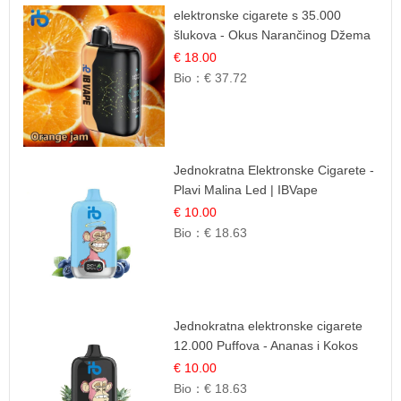
elektronske cigarete s 35.000
šlukova - Okus Narančinog Džema
| Dugotrajno Iskustvo
€ 18.00
Bio：
€ 37.72
Jednokratna Elektronske Cigarete -
Plavi Malina Led | IBVape
€ 10.00
Bio：
€ 18.63
Jednokratna elektronske cigarete
12.000 Puffova - Ananas i Kokos
Sladoled | Tropski Desert
€ 10.00
Bio：
€ 18.63