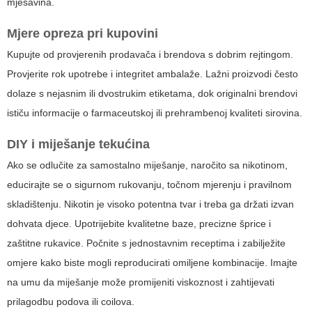
mješavina.
Mjere opreza pri kupovini
Kupujte od provjerenih prodavača i brendova s dobrim rejtingom.
Provjerite rok upotrebe i integritet ambalaže. Lažni proizvodi često
dolaze s nejasnim ili dvostrukim etiketama, dok originalni brendovi
ističu informacije o farmaceutskoj ili prehrambenoj kvaliteti sirovina.
DIY i miješanje tekućina
Ako se odlučite za samostalno miješanje, naročito sa nikotinom,
educirajte se o sigurnom rukovanju, točnom mjerenju i pravilnom
skladištenju. Nikotin je visoko potentna tvar i treba ga držati izvan
dohvata djece. Upotrijebite kvalitetne baze, precizne šprice i
zaštitne rukavice. Počnite s jednostavnim receptima i zabilježite
omjere kako biste mogli reproducirati omiljene kombinacije. Imajte
na umu da miješanje može promijeniti viskoznost i zahtijevati
prilagodbu podova ili coilova.