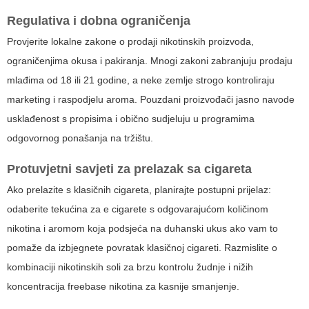
Regulativa i dobna ograničenja
Provjerite lokalne zakone o prodaji nikotinskih proizvoda,
ograničenjima okusa i pakiranja. Mnogi zakoni zabranjuju prodaju
mlađima od 18 ili 21 godine, a neke zemlje strogo kontroliraju
marketing i raspodjelu aroma. Pouzdani proizvođači jasno navode
usklađenost s propisima i obično sudjeluju u programima
odgovornog ponašanja na tržištu.
Protuvjetni savjeti za prelazak sa cigareta
Ako prelazite s klasičnih cigareta, planirajte postupni prijelaz:
odaberite
tekućina za e cigarete
s odgovarajućom količinom
nikotina i aromom koja podsjeća na duhanski ukus ako vam to
pomaže da izbjegnete povratak klasičnoj cigareti. Razmislite o
kombinaciji nikotinskih soli za brzu kontrolu žudnje i nižih
koncentracija freebase nikotina za kasnije smanjenje.