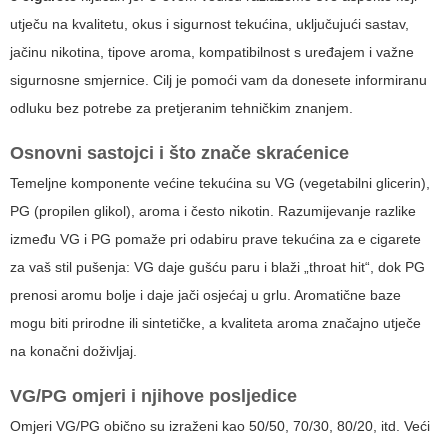
utječu na kvalitetu, okus i sigurnost tekućina, uključujući sastav,
jačinu nikotina, tipove aroma, kompatibilnost s uređajem i važne
sigurnosne smjernice. Cilj je pomoći vam da donesete informiranu
odluku bez potrebe za pretjeranim tehničkim znanjem.
Osnovni sastojci i što znače skraćenice
Temeljne komponente većine tekućina su VG (vegetabilni glicerin),
PG (propilen glikol), aroma i često nikotin. Razumijevanje razlike
između VG i PG pomaže pri odabiru prave
tekućina za e cigarete
za vaš stil pušenja: VG daje gušću paru i blaži „throat hit“, dok PG
prenosi aromu bolje i daje jači osjećaj u grlu. Aromatične baze
mogu biti prirodne ili sintetičke, a kvaliteta aroma značajno utječe
na konačni doživljaj.
VG/PG omjeri i njihove posljedice
Omjeri VG/PG obično su izraženi kao 50/50, 70/30, 80/20, itd. Veći