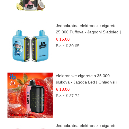
Jednokratna elektronske cigarete
25.000 Puffova - Jagodni Sladoled |
Kremasta Slatka Okus
€ 15.00
Bio：
€ 30.65
elektronske cigarete s 35.000
šlukova - Jagoda Led | Ohladivši i
Osježavajući Okus
€ 18.00
Bio：
€ 37.72
Jednokratna elektronske cigarete