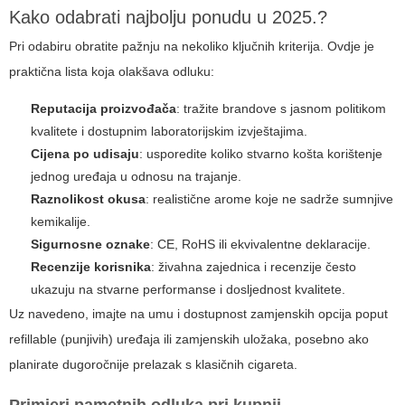
Kako odabrati najbolju ponudu u 2025.?
Pri odabiru obratite pažnju na nekoliko ključnih kriterija. Ovdje je
praktična lista koja olakšava odluku:
Reputacija proizvođača
: tražite brandove s jasnom politikom
kvalitete i dostupnim laboratorijskim izvještajima.
Cijena po udisaju
: usporedite koliko stvarno košta korištenje
jednog uređaja u odnosu na trajanje.
Raznolikost okusa
: realistične arome koje ne sadrže sumnjive
kemikalije.
Sigurnosne oznake
: CE, RoHS ili ekvivalentne deklaracije.
Recenzije korisnika
: živahna zajednica i recenzije često
ukazuju na stvarne performanse i dosljednost kvalitete.
Uz navedeno, imajte na umu i dostupnost zamjenskih opcija poput
refillable (punjivih) uređaja ili zamjenskih uložaka, posebno ako
planirate dugoročnije prelazak s klasičnih cigareta.