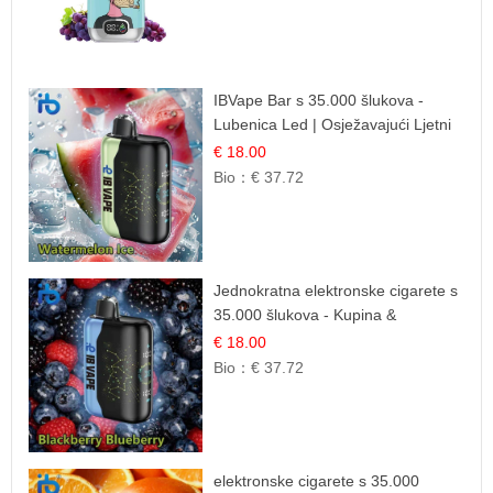
IBVape Bar s 35.000 šlukova -
Lubenica Led | Osježavajući Ljetni
Okus
€ 18.00
Bio：
€ 37.72
Jednokratna elektronske cigarete s
35.000 šlukova - Kupina &
Borovnica | Intenzivna Mješavina
€ 18.00
Šumskog Voća
Bio：
€ 37.72
elektronske cigarete s 35.000