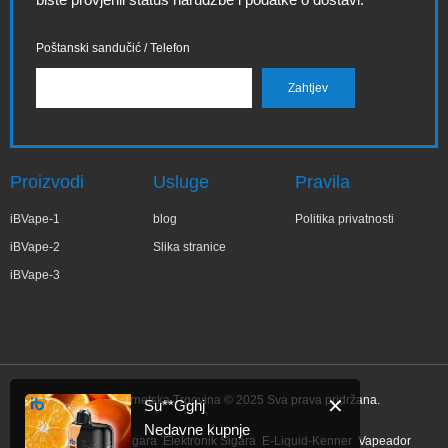
Poštanski sandučić / Telefon
Proizvodi
Usluge
Pravila
iBVape-1
blog
Politika privatnosti
iBVape-2
Slika stranice
iBVape-3
IBVape Internetska Trgovina © 2025 Sva prava pridržana.
✕
Su**Gghj
Nedavne kupnje
Link:
Elektronik Sigara
Elektronik Sigara
E-Liquid-Kenner
Vapeador