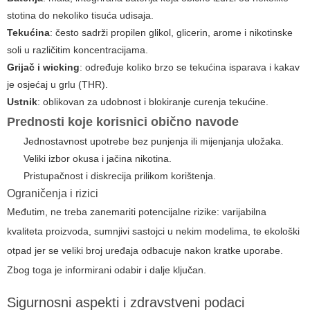
stotina do nekoliko tisuća udisaja.
Tekućina
: često sadrži propilen glikol, glicerin, arome i nikotinske
soli u različitim koncentracijama.
Grijač i wicking
: određuje koliko brzo se tekućina isparava i kakav
je osjećaj u grlu (THR).
Ustnik
: oblikovan za udobnost i blokiranje curenja tekućine.
Prednosti koje korisnici obično navode
Jednostavnost upotrebe bez punjenja ili mijenjanja uložaka.
Veliki izbor okusa i jačina nikotina.
Pristupačnost i diskrecija prilikom korištenja.
Ograničenja i rizici
Međutim, ne treba zanemariti potencijalne rizike: varijabilna
kvaliteta proizvoda, sumnjivi sastojci u nekim modelima, te ekološki
otpad jer se veliki broj uređaja odbacuje nakon kratke uporabe.
Zbog toga je informirani odabir i dalje ključan.
Sigurnosni aspekti i zdravstveni podaci