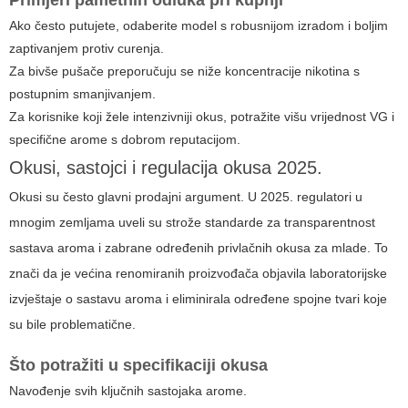
Primjeri pametnih odluka pri kupnji
Ako često putujete, odaberite model s robusnijom izradom i boljim
zaptivanjem protiv curenja.
Za bivše pušače preporučuju se niže koncentracije nikotina s
postupnim smanjivanjem.
Za korisnike koji žele intenzivniji okus, potražite višu vrijednost VG i
specifične arome s dobrom reputacijom.
Okusi, sastojci i regulacija okusa 2025.
Okusi su često glavni prodajni argument. U 2025. regulatori u
mnogim zemljama uveli su strože standarde za transparentnost
sastava aroma i zabrane određenih privlačnih okusa za mlade. To
znači da je većina renomiranih proizvođača objavila laboratorijske
izvještaje o sastavu aroma i eliminirala određene spojne tvari koje
su bile problematične.
Što potražiti u specifikaciji okusa
Navođenje svih ključnih sastojaka arome.