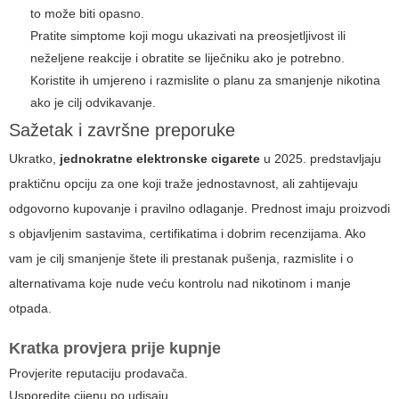
to može biti opasno.
Pratite simptome koji mogu ukazivati na preosjetljivost ili
neželjene reakcije i obratite se liječniku ako je potrebno.
Koristite ih umjereno i razmislite o planu za smanjenje nikotina
ako je cilj odvikavanje.
Sažetak i završne preporuke
Ukratko,
jednokratne elektronske cigarete
u 2025. predstavljaju
praktičnu opciju za one koji traže jednostavnost, ali zahtijevaju
odgovorno kupovanje i pravilno odlaganje. Prednost imaju proizvodi
s objavljenim sastavima, certifikatima i dobrim recenzijama. Ako
vam je cilj smanjenje štete ili prestanak pušenja, razmislite i o
alternativama koje nude veću kontrolu nad nikotinom i manje
otpada.
Kratka provjera prije kupnje
Provjerite reputaciju prodavača.
Usporedite cijenu po udisaju.