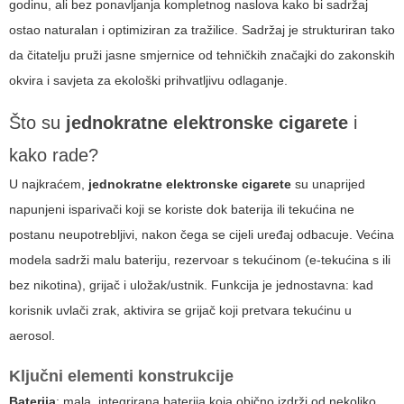
godinu, ali bez ponavljanja kompletnog naslova kako bi sadržaj
ostao naturalan i optimiziran za tražilice. Sadržaj je strukturiran tako
da čitatelju pruži jasne smjernice od tehničkih značajki do zakonskih
okvira i savjeta za ekološki prihvatljivu odlaganje.
Što su
jednokratne elektronske cigarete
i
kako rade?
U najkraćem,
jednokratne elektronske cigarete
su unaprijed
napunjeni isparivači koji se koriste dok baterija ili tekućina ne
postanu neupotrebljivi, nakon čega se cijeli uređaj odbacuje. Većina
modela sadrži malu bateriju, rezervoar s tekućinom (e-tekućina s ili
bez nikotina), grijač i uložak/ustnik. Funkcija je jednostavna: kad
korisnik uvlači zrak, aktivira se grijač koji pretvara tekućinu u
aerosol.
Ključni elementi konstrukcije
Baterija
: mala, integrirana baterija koja obično izdrži od nekoliko