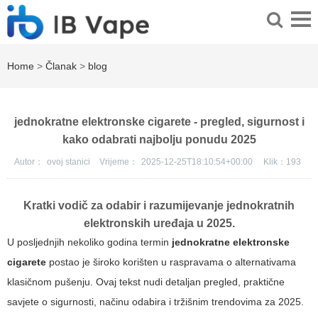
Home
>
Članak
>
blog
jednokratne elektronske cigarete - pregled, sigurnost i
kako odabrati najbolju ponudu 2025
Autor：
ovoj stanici
Vrijeme：
2025-12-25T18:10:54+00:00
Klik：
193
Kratki vodič za odabir i razumijevanje jednokratnih
elektronskih uređaja u 2025.
U posljednjih nekoliko godina termin
jednokratne elektronske
cigarete
postao je široko korišten u raspravama o alternativama
klasičnom pušenju. Ovaj tekst nudi detaljan pregled, praktične
savjete o sigurnosti, načinu odabira i tržišnim trendovima za 2025.