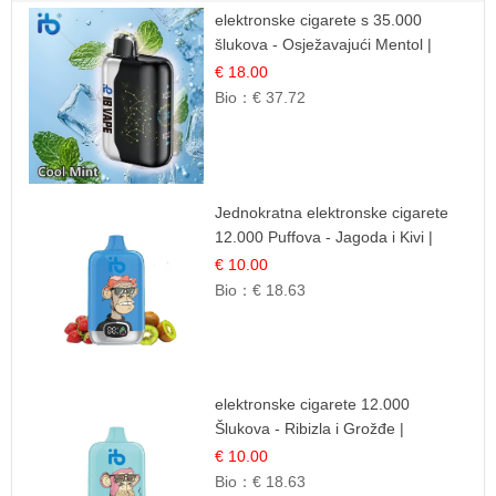
elektronske cigarete s 35.000
šlukova - Osježavajući Mentol |
Čista i Svježa Okus
€ 18.00
Bio：
€ 37.72
Jednokratna elektronske cigarete
12.000 Puffova - Jagoda i Kivi |
Sočna Voćna Kombinacija
€ 10.00
Bio：
€ 18.63
elektronske cigarete 12.000
Šlukova - Ribizla i Grožđe |
Elegantna Voćna Kombinacija
€ 10.00
Bio：
€ 18.63