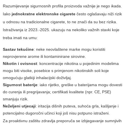
Razumijevanje sigurnosnih profila proizvoda važnije je nego ikada.
Iako
jednokratne elektronske cigarete
često oglašavaju niži rizik
u odnosu na tradicionalne cigarete, to ne znači da su bez rizika.
Istraživanja iz 2023.-2025. ukazuju na nekoliko važnih stavki koje
treba imati na umu:
Sastav tekućine
: neke neovlaštene marke mogu koristiti
neprovjerene arome ili kontaminirane sirovine.
Nikotin i ovisnost
: koncentracije nikotina u pojedinim modelima
mogu biti visoke, posebice s primjenom nikotinskih soli koje
omogućuju glatkiji inhalacijski doživljaj.
Sigurnost baterije
: iako rijetko, greške u baterijama mogu dovesti
do curenja ili pregrijavanja; certifikati kvalitete (npr. CE, PSE)
smanjuju rizik.
Neželjeni utjecaji
: iritacija dišnih puteva, suhoća grla, kašljanje i
potencijalno dugoročni učinci koji još nisu potpuno istraženi.
Za proaktivnu zaštitu zdravlja preporuča se izbjegavanje sumnjivih