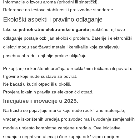
Informacije o izvoru aroma (prirodni ili sintetički).
Reference na testove stabilnosti i proizvodne standarde.
Ekološki aspekti i pravilno odlaganje
Iako su
jednokratne elektronske cigarete
praktične, njihovo
odlaganje postaje ozbiljan ekološki problem. Baterije i elektronički
dijelovi mogu sadržavati metale i kemikalije koje zahtijevaju
posebnu obradu. najbolje prakse uključuju:
Prikupljanje iskorištenih uređaja u reciklažnim točkama ili povrat u
trgovine koje nude sustave za povrat.
Ne bacati u kućni otpad ili u okoliš.
Provjera lokalnih pravila za elektronički otpad.
Inicijative i inovacije u 2025.
Na tržištu se pojavljuju marke koje nude reciklirane materijale,
vraćanje iskorištenih uređaja proizvođačima i uvođenje zamjenskih
modula umjesto kompletne zamjene uređaja. Ove inicijative
smanjuju negativan utjecaj i čine kupnju održivijom opcijom.