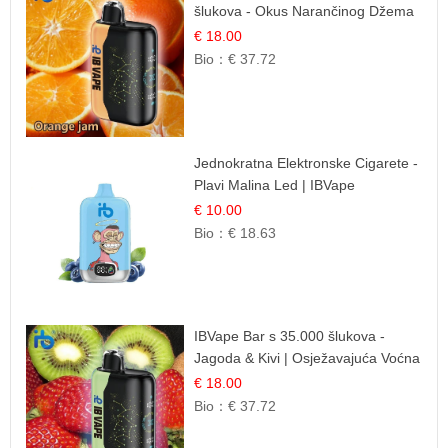
šlukova - Okus Narančinog Džema
| Dugotrajno Iskustvo
€ 18.00
Bio：
€ 37.72
Jednokratna Elektronske Cigarete -
Plavi Malina Led | IBVape
€ 10.00
Bio：
€ 18.63
IBVape Bar s 35.000 šlukova -
Jagoda & Kivi | Osježavajuća Voćna
Mješavina
€ 18.00
Bio：
€ 37.72