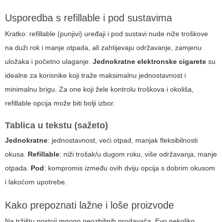
Usporedba s refillable i pod sustavima
Kratko: refillable (punjivi) uređaji i pod sustavi nude niže troškove
na duži rok i manje otpada, ali zahtijevaju održavanje, zamjenu
uložaka i početno ulaganje.
Jednokratne elektronske cigarete
su
idealne za korisnike koji traže maksimalnu jednostavnost i
minimalnu brigu. Za one koji žele kontrolu troškova i okoliša,
refillable opcija može biti bolji izbor.
Tablica u tekstu (sažeto)
Jednokratne
: jednostavnost, veći otpad, manjak fleksibilnosti
okusa.
Refillable
: niži trošak/u dugom roku, više održavanja, manje
otpada.
Pod
: kompromis između ovih dviju opcija s dobrim okusom
i lakoćom upotrebe.
Kako prepoznati lažne i loše proizvode
Na tržištu postoji mnogo neozbiljnih prodavača. Evo nekoliko