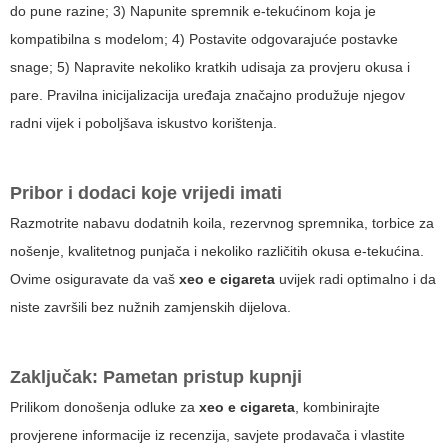
do pune razine; 3) Napunite spremnik e-tekućinom koja je
kompatibilna s modelom; 4) Postavite odgovarajuće postavke
snage; 5) Napravite nekoliko kratkih udisaja za provjeru okusa i
pare. Pravilna inicijalizacija uređaja značajno produžuje njegov
radni vijek i poboljšava iskustvo korištenja.
Pribor i dodaci koje vrijedi imati
Razmotrite nabavu dodatnih koila, rezervnog spremnika, torbice za
nošenje, kvalitetnog punjača i nekoliko različitih okusa e-tekućina.
Ovime osiguravate da vaš
xeo e cigareta
uvijek radi optimalno i da
niste završili bez nužnih zamjenskih dijelova.
Zaključak: Pametan pristup kupnji
Prilikom donošenja odluke za
xeo e cigareta
, kombinirajte
provjerene informacije iz recenzija, savjete prodavača i vlastite