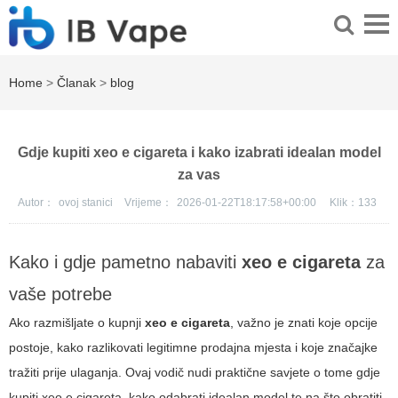
Home
>
Članak
>
blog
Gdje kupiti xeo e cigareta i kako izabrati idealan model
za vas
Autor：
ovoj stanici
Vrijeme：
2026-01-22T18:17:58+00:00
Klik：
133
Kako i gdje pametno nabaviti
xeo e cigareta
za
vaše potrebe
Ako razmišljate o kupnji
xeo e cigareta
, važno je znati koje opcije
postoje, kako razlikovati legitimne prodajna mjesta i koje značajke
tražiti prije ulaganja. Ovaj vodič nudi praktične savjete o tome gdje
kupiti
xeo e cigareta
, kako odabrati idealan model te na što obratiti