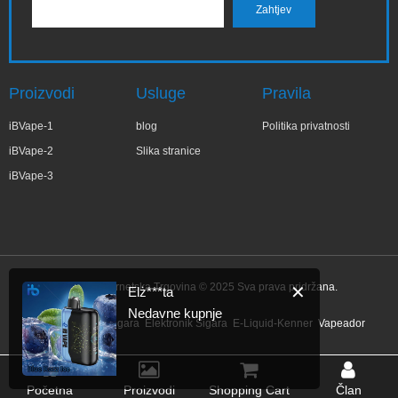
Proizvodi
Usluge
Pravila
iBVape-1
blog
Politika privatnosti
iBVape-2
Slika stranice
iBVape-3
IBVape Internetska Trgovina © 2025 Sva prava pridržana.
✕
Elż***ta
Nedavne kupnje
Link:
Elektronik Sigara
Elektronik Sigara
E-Liquid-Kenner
Vapeador
Početna
Proizvodi
Shopping Cart
Član