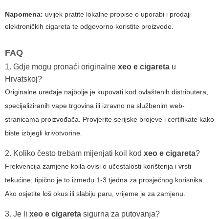
Napomena:
uvijek pratite lokalne propise o uporabi i prodaji
elektroničkih cigareta te odgovorno koristite proizvode.
FAQ
1. Gdje mogu pronaći originalne
xeo e cigareta
u
Hrvatskoj?
Originalne uređaje najbolje je kupovati kod ovlaštenih distributera,
specijaliziranih vape trgovina ili izravno na službenim web-
stranicama proizvođača. Provjerite serijske brojeve i certifikate kako
biste izbjegli krivotvorine.
2. Koliko često trebam mijenjati koil kod
xeo e cigareta
?
Frekvencija zamjene koila ovisi o učestalosti korištenja i vrsti
tekućine; tipično je to između 1-3 tjedna za prosječnog korisnika.
Ako osjetite loš okus ili slabiju paru, vrijeme je za zamjenu.
3. Je li
xeo e cigareta
sigurna za putovanja?