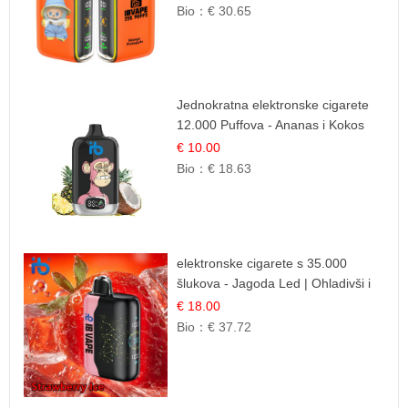
Bio：
€ 30.65
Jednokratna elektronske cigarete
12.000 Puffova - Ananas i Kokos
Sladoled | Tropski Desert
€ 10.00
Bio：
€ 18.63
elektronske cigarete s 35.000
šlukova - Jagoda Led | Ohladivši i
Osježavajući Okus
€ 18.00
Bio：
€ 37.72