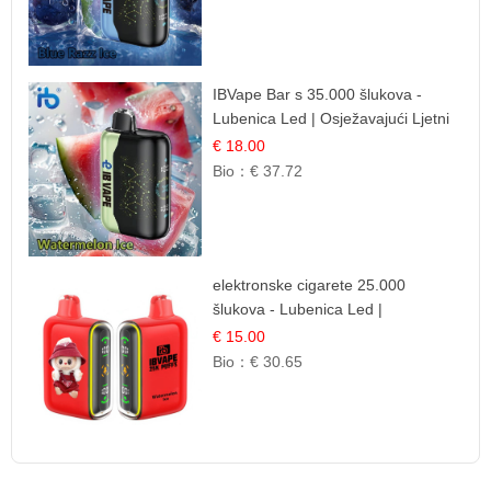
IBVape Bar s 35.000 šlukova -
Lubenica Led | Osježavajući Ljetni
Okus
€ 18.00
Bio：
€ 37.72
elektronske cigarete 25.000
šlukova - Lubenica Led |
Osježavajući Ljetni Okus
€ 15.00
Bio：
€ 30.65