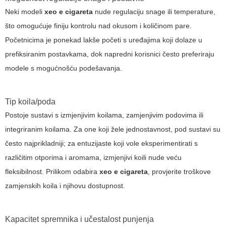
Neki modeli
xeo e cigareta
nude regulaciju snage ili temperature,
što omogućuje finiju kontrolu nad okusom i količinom pare.
Početnicima je ponekad lakše početi s uređajima koji dolaze u
prefiksiranim postavkama, dok napredni korisnici često preferiraju
modele s mogućnošću podešavanja.
Tip koila/poda
Postoje sustavi s izmjenjivim koilama, zamjenjivim podovima ili
integriranim koilama. Za one koji žele jednostavnost, pod sustavi su
često najprikladniji; za entuzijaste koji vole eksperimentirati s
različitim otporima i aromama, izmjenjivi koili nude veću
fleksibilnost. Prilikom odabira
xeo e cigareta
, provjerite troškove
zamjenskih koila i njihovu dostupnost.
Kapacitet spremnika i učestalost punjenja