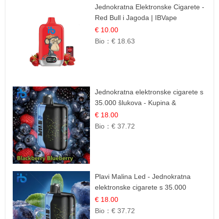
Jednokratna Elektronske Cigarete -
Red Bull i Jagoda | IBVape
€ 10.00
Bio：
€ 18.63
Jednokratna elektronske cigarete s
35.000 šlukova - Kupina &
Borovnica | Intenzivna Mješavina
€ 18.00
Šumskog Voća
Bio：
€ 37.72
Plavi Malina Led - Jednokratna
elektronske cigarete s 35.000
šlukova | IBVape
€ 18.00
Bio：
€ 37.72