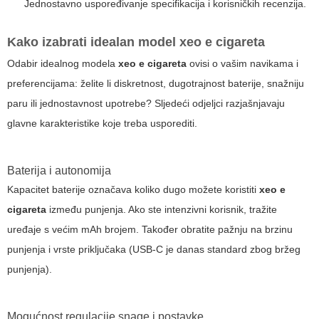
Jednostavno uspoređivanje specifikacija i korisničkih recenzija.
Kako izabrati idealan model
xeo e cigareta
Odabir idealnog modela
xeo e cigareta
ovisi o vašim navikama i
preferencijama: želite li diskretnost, dugotrajnost baterije, snažniju
paru ili jednostavnost upotrebe? Sljedeći odjeljci razjašnjavaju
glavne karakteristike koje treba usporediti.
Baterija i autonomija
Kapacitet baterije označava koliko dugo možete koristiti
xeo e
cigareta
između punjenja. Ako ste intenzivni korisnik, tražite
uređaje s većim mAh brojem. Također obratite pažnju na brzinu
punjenja i vrste priključaka (USB-C je danas standard zbog bržeg
punjenja).
Mogućnost regulacije snage i postavke