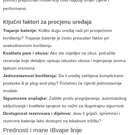
pomoći prepoznati model koji nudi najbolji omjer cijene i
performansi.
Ključni faktori za procjenu uređaja
Trajanje baterije:
Koliko dugo uređaj radi pri prosječnom
korištenju? Trajanje baterije je često presudan faktor pri
svakodnevnom korištenju.
Kvaliteta pare i okusa:
Ako ste osjetljivi na okus, potražite
recenzije koje detaljno opisuju iskustvo okusa i mijenjanje aroma
tijekom vremena.
Jednostavnost korištenja:
Da li uređaj zahtijeva komplicirane
postavke ili je plug-and-play? Početnici će cijeniti jednostavnije
modele.
Sigurnosne značajke:
Zaštite protiv pregrijavanja, automatskog
isključivanja i kvaliteta spojeva su važni za dugotrajnu sigurnost.
Dostupnost rezervoara i dijelova:
Jesu li grijači, spremnici i
rezervne baterije lako dostupni na lokalnom tržištu?
Prednosti i mane IBvape linije