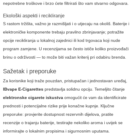
nepotrebne troškove i brzo ćete filtrirati što vam stvarno odgovara.
Ekološki aspekti i recikliranje
S rastom tržišta, važno je razmišljati i o utjecaju na okoliš. Baterije i
elektroničke komponente trebaju pravilno zbrinjavanje; potražite
opcije recikliranja u lokalnoj zajednici ili kod trgovaca koji nude
program zamjene. U recenzijama se često ističe koliko proizvođači
brinu o održivosti — to može biti važan kriterij pri odabiru brenda.
Sažetak i preporuke
Za korisnike koji traže pouzdan, pristupačan i jednostavan uređaj,
IBvape E-Cigarettes
predstavlja solidnu opciju. Temeljito čitanje
elektronske cigarete iskustva
omogućit će vam da identificirate
prednosti i potencijalne rizike prije konačne kupnje. Ključne
preporuke: provjerite dostupnost rezervnih dijelova, pratite
recenzije o trajanju baterije, testirajte nekoliko aroma i uvijek se
informirajte o lokalnim propisima i sigurnosnim uputama.