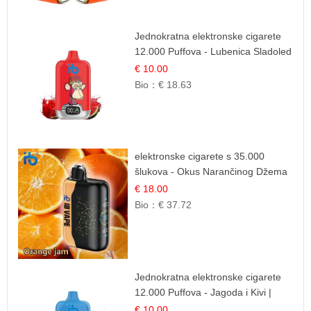
Jednokratna elektronske cigarete
12.000 Puffova - Lubenica Sladoled
| Ljetna Desertna Aroma
€ 10.00
Bio：
€ 18.63
elektronske cigarete s 35.000
šlukova - Okus Narančinog Džema
| Dugotrajno Iskustvo
€ 18.00
Bio：
€ 37.72
Jednokratna elektronske cigarete
12.000 Puffova - Jagoda i Kivi |
Sočna Voćna Kombinacija
€ 10.00