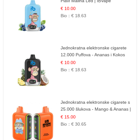
Plavi Malina Led | IBVape
€ 10.00
Bio：
€ 18.63
Jednokratna elektronske cigarete
12.000 Puffova - Ananas i Kokos
Sladoled | Tropski Desert
€ 10.00
Bio：
€ 18.63
Jednokratna elektronske cigarete s
25.000 šlukova - Mango & Ananas |
Egzotična Voćna Mješavina
€ 15.00
Bio：
€ 30.65