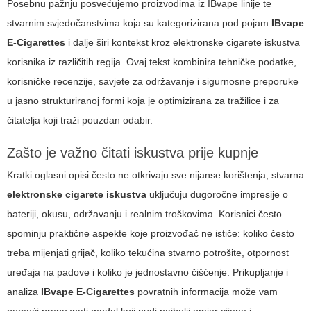
Posebnu pažnju posvećujemo proizvodima iz IBvape linije te
stvarnim svjedočanstvima koja su kategorizirana pod pojam
IBvape
E-Cigarettes
i dalje širi kontekst kroz
elektronske cigarete iskustva
korisnika iz različitih regija. Ovaj tekst kombinira tehničke podatke,
korisničke recenzije, savjete za održavanje i sigurnosne preporuke
u jasno strukturiranoj formi koja je optimizirana za tražilice i za
čitatelja koji traži pouzdan odabir.
Zašto je važno čitati iskustva prije kupnje
Kratki oglasni opisi često ne otkrivaju sve nijanse korištenja; stvarna
elektronske cigarete iskustva
uključuju dugoročne impresije o
bateriji, okusu, održavanju i realnim troškovima. Korisnici često
spominju praktične aspekte koje proizvođač ne ističe: koliko često
treba mijenjati grijač, koliko tekućina stvarno potrošite, otpornost
uređaja na padove i koliko je jednostavno čišćenje. Prikupljanje i
analiza
IBvape E-Cigarettes
povratnih informacija može vam