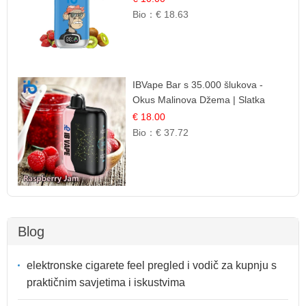
Bio：
€ 18.63
IBVape Bar s 35.000 šlukova -
Okus Malinova Džema | Slatka
Voćna Aroma
€ 18.00
Bio：
€ 37.72
Blog
elektronske cigarete feel pregled i vodič za kupnju s
praktičnim savjetima i iskustvima