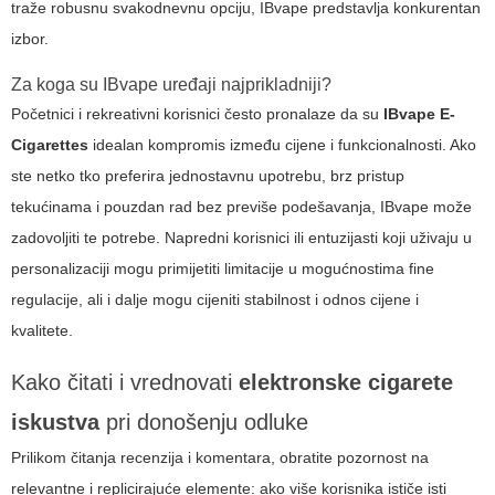
traže robusnu svakodnevnu opciju, IBvape predstavlja konkurentan
izbor.
Za koga su IBvape uređaji najprikladniji?
Početnici i rekreativni korisnici često pronalaze da su
IBvape E-
Cigarettes
idealan kompromis između cijene i funkcionalnosti. Ako
ste netko tko preferira jednostavnu upotrebu, brz pristup
tekućinama i pouzdan rad bez previše podešavanja, IBvape može
zadovoljiti te potrebe. Napredni korisnici ili entuzijasti koji uživaju u
personalizaciji mogu primijetiti limitacije u mogućnostima fine
regulacije, ali i dalje mogu cijeniti stabilnost i odnos cijene i
kvalitete.
Kako čitati i vrednovati
elektronske cigarete
iskustva
pri donošenju odluke
Prilikom čitanja recenzija i komentara, obratite pozornost na
relevantne i replicirajuće elemente: ako više korisnika ističe isti