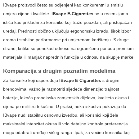
IBvape proizvodi često su ocijenjeni kao konkurentni u smislu
omjera cijene i kvalitete.
IBvape E-Cigarettes
se u recenzijama
ističu kao prikladni za korisnike koji traže pouzdan, ali pristupačan
uređaj. Prednosti obično uključuju ergonomsku izradu, širok izbor
aroma i stabilne performanse pri umjerenom korištenju. S druge
strane, kritike se ponekad odnose na ograničenu ponudu premium
materijala ili manjak naprednih funkcija u odnosu na skuplje marke.
Komparacija s drugim poznatim modelima
Za korisnike koji uspoređuju
IBvape E-Cigarettes
s drugim
brendovima, važno je razmotriti sljedeće dimenzije: trajnost
baterije, lakoća pronalaska zamjenskih dijelova, kvaliteta okusa i
cijena po mililitru tekućine. U praksi, neka iskustva pokazuju da
IBvape nudi stabilnu osnovnu izvedbu, ali korisnici koji žele
maksimalni intenzitet okusa ili vrlo detaljne kontrole preferencija
mogu odabrati uređaje višeg ranga. Ipak, za većinu korisnika koji