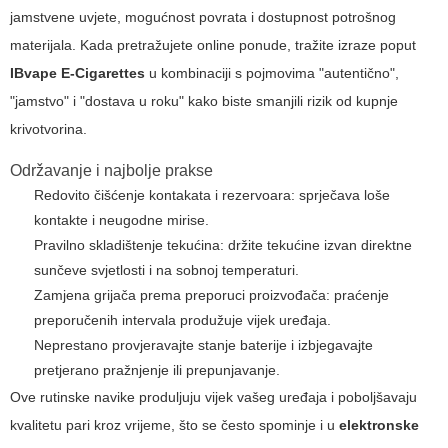
jamstvene uvjete, mogućnost povrata i dostupnost potrošnog
materijala. Kada pretražujete online ponude, tražite izraze poput
IBvape E-Cigarettes
u kombinaciji s pojmovima "autentično",
"jamstvo" i "dostava u roku" kako biste smanjili rizik od kupnje
krivotvorina.
Održavanje i najbolje prakse
Redovito čišćenje kontakata i rezervoara: sprječava loše
kontakte i neugodne mirise.
Pravilno skladištenje tekućina: držite tekućine izvan direktne
sunčeve svjetlosti i na sobnoj temperaturi.
Zamjena grijača prema preporuci proizvođača: praćenje
preporučenih intervala produžuje vijek uređaja.
Neprestano provjeravajte stanje baterije i izbjegavajte
pretjerano pražnjenje ili prepunjavanje.
Ove rutinske navike produljuju vijek vašeg uređaja i poboljšavaju
kvalitetu pari kroz vrijeme, što se često spominje i u
elektronske