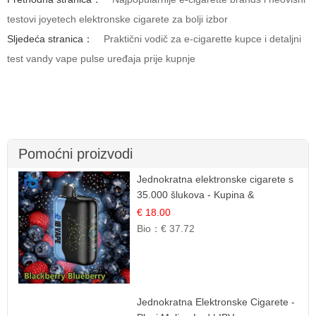
testovi joyetech elektronske cigarete za bolji izbor
Sljedeća stranica：
Praktični vodič za e-cigarette kupce i detaljni
test vandy vape pulse uređaja prije kupnje
Pomoćni proizvodi
Jednokratna elektronske cigarete s
35.000 šlukova - Kupina &
Borovnica | Intenzivna Mješavina
€ 18.00
Šumskog Voća
Bio：
€ 37.72
Jednokratna Elektronske Cigarete -