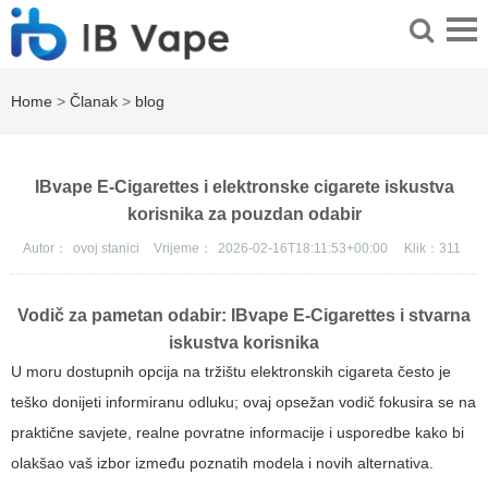
Home
>
Članak
>
blog
IBvape E-Cigarettes i elektronske cigarete iskustva
korisnika za pouzdan odabir
Autor：
ovoj stanici
Vrijeme：
2026-02-16T18:11:53+00:00
Klik：
311
Vodič za pametan odabir: IBvape E-Cigarettes i stvarna
iskustva korisnika
U moru dostupnih opcija na tržištu elektronskih cigareta često je
teško donijeti informiranu odluku; ovaj opsežan vodič fokusira se na
praktične savjete, realne povratne informacije i usporedbe kako bi
olakšao vaš izbor između poznatih modela i novih alternativa.