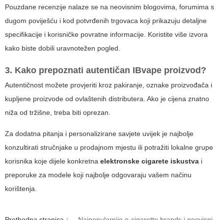
Pouzdane recenzije nalaze se na neovisnim blogovima, forumima s
dugom poviješću i kod potvrđenih trgovaca koji prikazuju detaljne
specifikacije i korisničke povratne informacije. Koristite više izvora
kako biste dobili uravnotežen pogled.
3. Kako prepoznati autentičan IBvape proizvod?
Autentičnost možete provjeriti kroz pakiranje, oznake proizvođača i
kupljene proizvode od ovlaštenih distributera. Ako je cijena znatno
niža od tržišne, treba biti oprezan.
Za dodatna pitanja i personalizirane savjete uvijek je najbolje
konzultirati stručnjake u prodajnom mjestu ili potražiti lokalne grupe
korisnika koje dijele konkretna
elektronske cigarete iskustva
i
preporuke za modele koji najbolje odgovaraju vašem načinu
korištenja.
Prethodna stranica：
Najpopularnije e-cigarette brands i neovisni