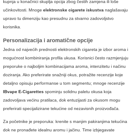
kupnja u konačnici skuplja opcija zbog čestih zamjena ili loše
učinkovitosti. Mnoge
elektronske cigarete iskustva
naglašavaju
upravo tu dimenziju kao presudnu za stvarno zadovoljstvo
korisnika.
Personalizacija i aromatične opcije
Jedna od najvećih prednosti elektronskih cigareta je izbor aroma i
mogućnost kombiniranja profila ukusa. Korisnici često razmjenjuju
preporuke o najboljim kombinacijama aroma, intenzitetu i načinu
doziranja. Ako preferirate snažniji okus, potražite recenzije koje
detaljno opisuju performanse u tom segmentu; mnoge recenzije
IBvape E-Cigarettes
spominju solidnu paletu okusa koja
zadovoljava većinu pratilaca, dok entuzijasti za okusom mogu
preferirati specijalizirane tekućine od nezavisnih proizvođača.
Za početnike je preporuka: krenite s manjim pakiranjima tekućina
dok ne pronađete idealnu aromu i jačinu. Time izbjegavate