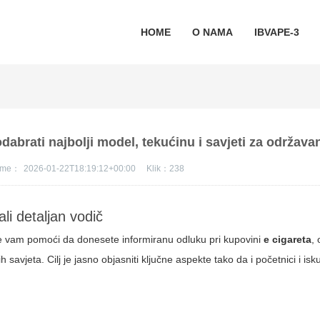
HOME
O NAMA
IBVAPE-3
abrati najbolji model, tekućinu i savjeti za održava
jeme：
2026-01-22T18:19:12+00:00
Klik：
238
ali detaljan vodič
e vam pomoći da donesete informiranu odluku pri kupovini
e cigareta
,
vjeta. Cilj je jasno objasniti ključne aspekte tako da i početnici i iskus