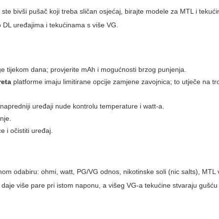
ste bivši pušač koji treba sličan osjećaj, birajte modele za
MTL
i tekući
 o DL uređajima i tekućinama s više VG.
ige tijekom dana; provjerite mAh i mogućnosti brzog punjenja.
reta
platforme imaju limitirane opcije zamjene zavojnica; to utječe na tr
napredniji uređaji nude kontrolu temperature i watt-a.
nje.
 i očistiti uređaj.
m odabiru: ohmi, watt, PG/VG odnos, nikotinske soli (nic salts), MTL 
aje više pare pri istom naponu, a višeg VG-a tekućine stvaraju gušću