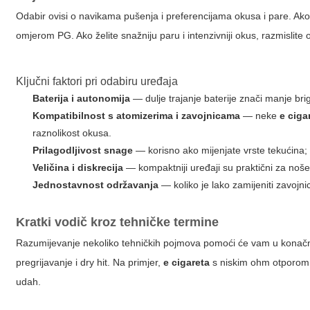
Odabir ovisi o navikama pušenja i preferencijama okusa i pare. Ako 
omjerom PG. Ako želite snažniju paru i intenzivniji okus, razmislite
Ključni faktori pri odabiru uređaja
Baterija i autonomija
— dulje trajanje baterije znači manje br
Kompatibilnost s atomizerima i zavojnicama
— neke
e ciga
raznolikost okusa.
Prilagodljivost snage
— korisno ako mijenjate vrste tekućina; 
Veličina i diskrecija
— kompaktniji uređaji su praktični za noše
Jednostavnost održavanja
— koliko je lako zamijeniti zavojnice
Kratki vodič kroz tehničke termine
Razumijevanje nekoliko tehničkih pojmova pomoći će vam u konačno
pregrijavanje i dry hit. Na primjer,
e cigareta
s niskim ohm otporom d
udah.