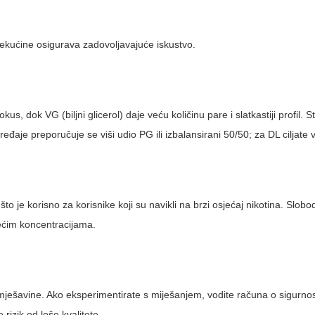
tekućine osigurava zadovoljavajuće iskustvo.
okus, dok VG (biljni glicerol) daje veću količinu pare i slatkastiji profil.
đaje preporučuje se viši udio PG ili izbalansirani 50/50; za DL ciljate 
što je korisno za korisnike koji su navikli na brzi osjećaj nikotina. Slobod
 većim koncentracijama.
e mješavine. Ako eksperimentirate s miješanjem, vodite računa o sigur
rizik od loše kvalitete.