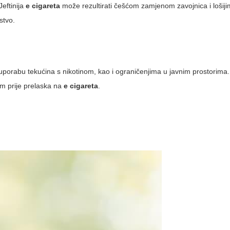
Jeftinija
e cigareta
može rezultirati češćom zamjenom zavojnica i lošij
stvo.
uporabu tekućina s nikotinom, kao i ograničenjima u javnim prostorima
kom prije prelaska na
e cigareta
.