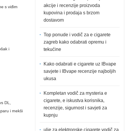
akcije i recenzije proizvoda
ne s viđim
kupovina i prodaja s brzom
dostavom
Top ponude i vodič za e cigarete
zagreb kako odabrati opremu i
ošak i
tekućine
Kako odabrati e cigarete uz IBvape
savjete i IBvape recenzije najboljih
ukusa
Kompletan vodič za mysteria e
cigarete, e iskustva korisnika,
vs DL,
recenzije, sigurnost i savjeti za
 paru i mekši
kupnju
ulje za elektronske cigarete vodič za