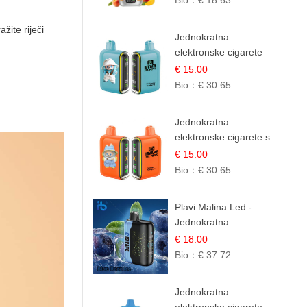
Bio：
€ 18.63
Voćna Mješavina
žite riječi
Jednokratna
elektronske cigarete
25.000 Puffova - Kupina
€ 15.00
& Borovnica | Šumska
Bio：
€ 30.65
Voćna Mješavina
Jednokratna
elektronske cigarete s
25.000 šlukova - Mango
€ 15.00
& Ananas | Egzotična
Bio：
€ 30.65
Voćna Mješavina
Plavi Malina Led -
Jednokratna
elektronske cigarete s
€ 18.00
35.000 šlukova | IBVape
Bio：
€ 37.72
Jednokratna