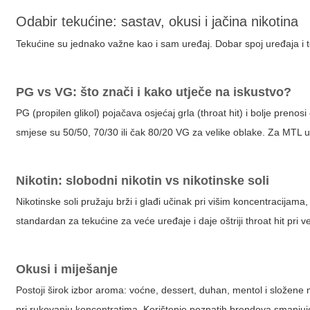
Odabir tekućine: sastav, okusi i jačina nikotina
Tekućine su jednako važne kao i sam uređaj. Dobar spoj uređaja i 
PG vs VG: što znači i kako utječe na iskustvo?
PG (propilen glikol) pojačava osjećaj grla (throat hit) i bolje prenosi 
smjese su 50/50, 70/30 ili čak 80/20 VG za velike oblake. Za MTL ure
Nikotin: slobodni nikotin vs nikotinske soli
Nikotinske soli pružaju brži i glađi učinak pri višim koncentracijama, 
standardan za tekućine za veće uređaje i daje oštriji throat hit pri
Okusi i miješanje
Postoji širok izbor aroma: voćne, dessert, duhan, mentol i složen
pri rukovanju koncentratima. Korištenje poznatih brendova smanjuje 