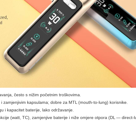
avanja, često s nižim početnim troškovima.
 i zamjenjivim kapsulama; dobre za MTL (mouth-to-lung) korisnike.
u i kapacitet baterije, lako održavanje.
cije (watt, TC), zamjenjive baterije i niže omjere otpora (DL — direct-l