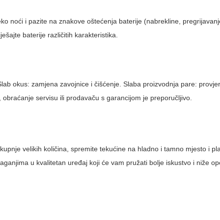
preko noći i pazite na znakove oštećenja baterije (nabrekline, pregrijavan
šajte baterije različitih karakteristika.
Slab okus: zamjena zavojnice i čišćenje. Slaba proizvodnja pare: provjer
 obraćanje servisu ili prodavaču s garancijom je preporučljivo.
kupnje velikih količina, spremite tekućine na hladno i tamno mjesto i pl
aganjima u kvalitetan uređaj koji će vam pružati bolje iskustvo i niže o