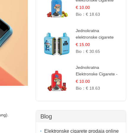
elektronske cigarete
12.000 Puffova -
€ 10.00
Jagoda i Kivi | Sočna
Bio：
€ 18.63
Voćna Kombinacija
Jednokratna
elektronske cigarete
25.000 Puffova -
€ 15.00
Jagodni Sladoled |
Bio：
€ 30.65
Kremasta Slatka Okus
Jednokratna
Elektronske Cigarete -
Red Bull i Jagoda |
€ 10.00
IBVape
Bio：
€ 18.63
ung).
Blog
Elektronske cigarete prodaja online