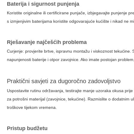
Baterija i sigurnost punjenja
Koristite originalne ili certificirane punjače, izbjegavajte punjenje 
s izmjenjivim baterijama koristite odgovarajuće kućište i nikad ne mije
Rješavanje najčešćih problema
Curjenje: provjerite brtve, ispravnu montažu i viskoznost tekućine. 
napunjenosti baterije i otpor zavojnice. Ako imate postojan problem,
Praktični savjeti za dugoročno zadovoljstvo
Uspostavite rutinu održavanja, testirajte manje uzoraka okusa prije 
za potrošni materijal (zavojnice, tekućine). Razmislite o dodatnim ul
troškove tijekom vremena.
Pristup budžetu