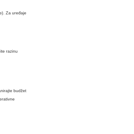
je). Za uređaje
ite razinu
anirajte budžet
perativne