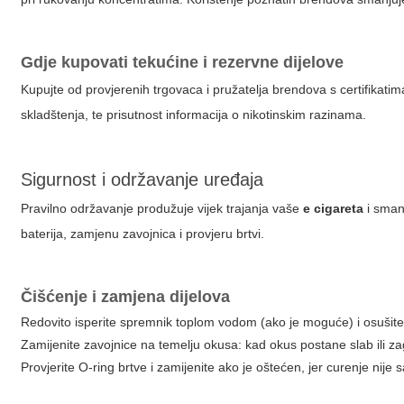
Gdje kupovati tekućine i rezervne dijelove
Kupujte od provjerenih trgovaca i pružatelja brendova s certifikatim
skladštenja, te prisutnost informacija o nikotinskim razinama.
Sigurnost i održavanje uređaja
Pravilno održavanje produžuje vijek trajanja vaše
e cigareta
i smanj
baterija, zamjenu zavojnica i provjeru brtvi.
Čišćenje i zamjena dijelova
Redovito isperite spremnik toplom vodom (ako je moguće) i osušite
Zamijenite zavojnice na temelju okusa: kad okus postane slab ili zag
Provjerite O-ring brtve i zamijenite ako je oštećen, jer curenje nij