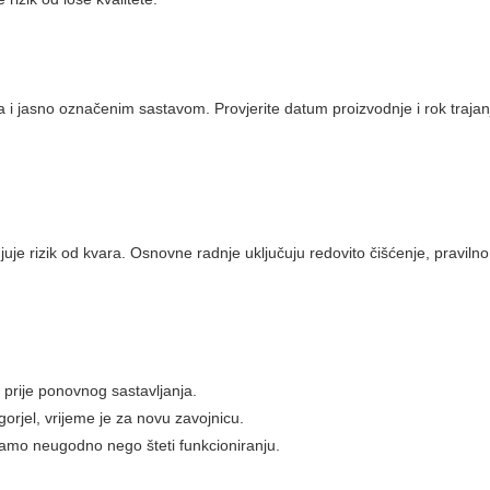
a i jasno označenim sastavom. Provjerite datum proizvodnje i rok trajan
uje rizik od kvara. Osnovne radnje uključuju redovito čišćenje, praviln
 prije ponovnog sastavljanja.
orjel, vrijeme je za novu zavojnicu.
e samo neugodno nego šteti funkcioniranju.