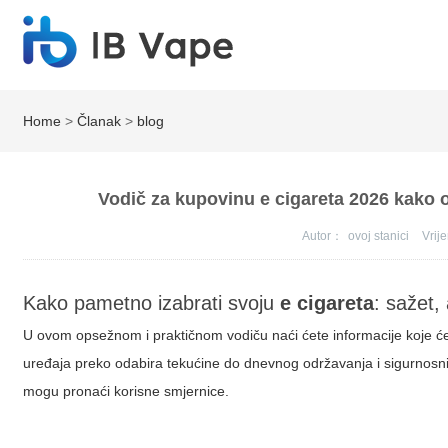
Home
>
Članak
>
blog
Vodič za kupovinu e cigareta 2026 kako od
Autor：
ovoj stanici
Vri
Kako pametno izabrati svoju
e cigareta
: sažet, 
U ovom opsežnom i praktičnom vodiču naći ćete informacije koje ć
uređaja preko odabira tekućine do dnevnog održavanja i sigurnosnih sa
mogu pronaći korisne smjernice.