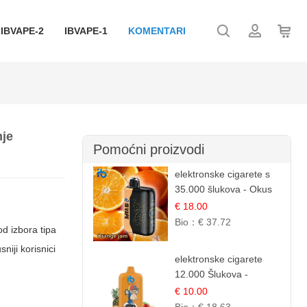
IBVAPE-2
IBVAPE-1
KOMENTARI
nje
Pomoćni proizvodi
elektronske cigarete s
35.000 šlukova - Okus
Narančinog Džema |
€ 18.00
Dugotrajno Iskustvo
Bio：
€ 37.72
 od izbora tipa
niji korisnici
elektronske cigarete
12.000 Šlukova -
Mango, Ananas,
€ 10.00
Breskva | Tropska