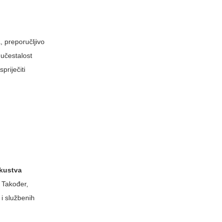
, preporučljivo
 učestalost
priječiti
skustva
. Također,
 i službenih