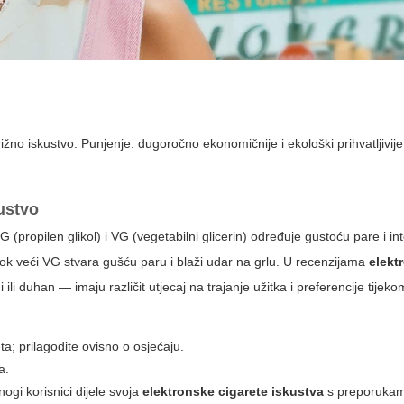
ižno iskustvo. Punjenje: dugoročno ekonomičnije i ekološki prihvatljivij
kustvo
propilen glikol) i VG (vegetabilni glicerin) određuje gustoću pare i in
, dok veći VG stvara gušću paru i blaži udar na grlu. U recenzijama
elekt
ili duhan — imaju različit utjecaj na trajanje užitka i preferencije tijek
ta; prilagodite ovisno o osjećaju.
a.
nogi korisnici dijele svoja
elektronske cigarete iskustva
s preporukam