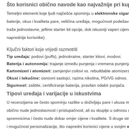
Što korisnici obično navode kao najvažnije pri ku
Temeljni elementi koje ljudi najčešće spominju u
elektronske cigar
baterije, okus i kvaliteta pare, veličina uređaja, mogućnost podešav
traže jednostavne, jeftine starter kit opcije, dok iskusniji vaperi ci
naprednije korisnike).
Ključni faktori koje vrijedi razmotriti
Tip uređaja:
podovi (puffs), jednokratne, starter kitovi, modovi.
Baterija i autonomija:
trajanje između punjenja i vremena punjenj
Kartomizeri i atomizeri:
zamjenjivi coilovi vs. rebuildable atomizer
Okusi i tekućine:
osnovni sastojci, razina nikotina, PG/VG odnos.
Sigurnost:
zaštite, certificiranje baterija, pravilan odabir punjača.
Tipovi uređaja i varijacije u iskustvima
U recenzijama se često spominju razlike u doživljaju pare i ukusa m
obično nude jednostavnost i pristupačnost, ali su skuplje u odnosu
spremnicima i često nude dobar omjer cijene i kvalitete. S druge st
i mogućnost personalizacije, što napredni korisnici cijene u svojim