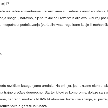
pnji?
ete iskustva
komentarima i recenzijama su: jednostavnost korištenja, t
anja snage i, naravno, cijena tekućine i rezervnih dijelova. Oni koji poč
jene mogućnost podešavanja (variabilni watt, regulirane kutije ili mehaničk
a.
s.
eđu različitim kategorijama uređaja. Na primjer, jednokratne elektronsk
 na trajne uređaje dugoročno. Starter kitovi su kompromis: dolaze sa za
rane, napredni modovi i RDA/RTA atomizeri traže više znanja, ali pružaj
elektronske cigarete iskustva