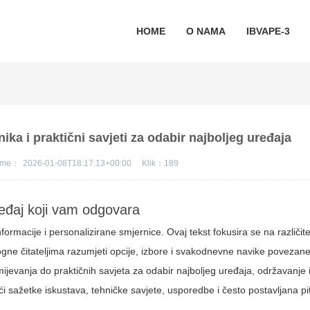
HOME
O NAMA
IBVAPE-3
ika i praktični savjeti za odabir najboljeg uređaja
jeme：
2026-01-08T18:17:13+00:00
Klik：
189
ređaj koji vam odgovara
rmacije i personalizirane smjernice. Ovaj tekst fokusira se na različit
gne čitateljima razumjeti opcije, izbore i svakodnevne navike povezane
jevanja do praktičnih savjeta za odabir najboljeg uređaja, održavanje i
i sažetke iskustava, tehničke savjete, usporedbe i često postavljana pi