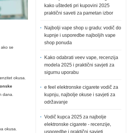
kako uštedeti pri kupovini 2025
praktični saveti za pametan izbor
Najbolji vape shop u gradu: vodič do
kupnje i usporedbe najboljih vape
shop ponuda
e ako se
Kako odabrati veev vape, recenzija
modela 2025 i praktični savjeti za
sigurnu uporabu
tenzitet okusa.
ronske
e feel elektronske cigarete vodič za
kupnju, najbolje okuse i savjeti za
om dana.
održavanje
Vodič kupca 2025 za najbolje
elektronske cigarete - recenzije,
a okusa.
usporedbe i praktični savjeti