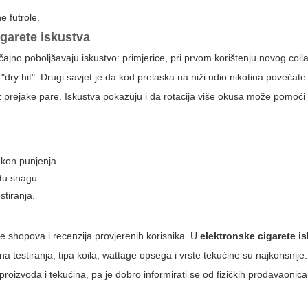
e futrole.
igarete iskustva
čajno poboljšavaju iskustvo: primjerice, pri prvom korištenju novog coila
o "dry hit". Drugi savjet je da kod prelaska na niži udio nikotina povećate
z prejake pare. Iskustva pokazuju i da rotacija više okusa može pomoći s
akon punjenja.
 tu snagu.
stiranja.
pe shopova i recenzija provjerenih korisnika. U
elektronske cigarete i
na testiranja, tipa koila, wattage opsega i vrste tekućine su najkorisnije
roizvoda i tekućina, pa je dobro informirati se od fizičkih prodavaonica