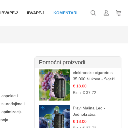
IBVAPE-2
IBVAPE-1
KOMENTARI
Pomoćni proizvodi
elektronske cigarete s
35.000 šlukova - Svježi
Groždje | Osježavajuća
€ 18.00
Voćna Aroma
Bio：
€ 37.72
e aspekte i
 s uređajima i
Plavi Malina Led -
 optimizaciju
Jednokratna
tanja.
elektronske cigarete s
€ 18.00
35.000 šlukova | IBVape