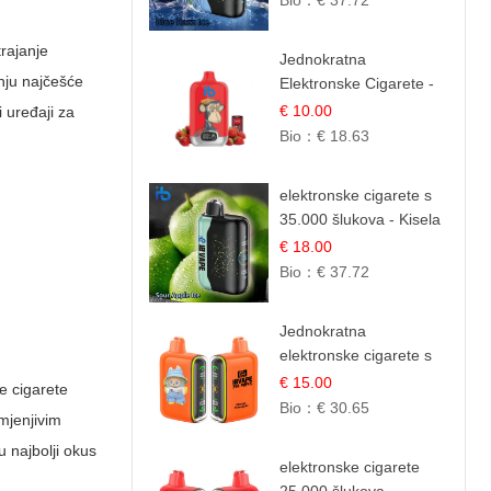
Bio：
€ 37.72
rajanje
Jednokratna
inju najčešće
Elektronske Cigarete -
Red Bull i Jagoda |
€ 10.00
i uređaji za
IBVape
Bio：
€ 18.63
elektronske cigarete s
35.000 šlukova - Kisela
Jabuka Led |
€ 18.00
Osježavajući Kiselo-
Bio：
€ 37.72
Slatki Okus
Jednokratna
elektronske cigarete s
25.000 šlukova - Mango
€ 15.00
e cigarete
& Ananas | Egzotična
Bio：
€ 30.65
mjenjivim
Voćna Mješavina
u najbolji okus
elektronske cigarete