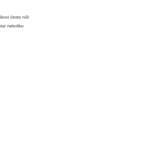
kovi često niži
utar nekoliko