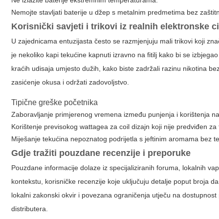
Ne izlažite baterije ekstremnim temperaturama.
Nemojte stavljati baterije u džep s metalnim predmetima bez zaštitn
Korisnički savjeti i trikovi iz realnih
elektronske c
U zajednicama entuzijasta često se razmjenjuju mali trikovi koji zna
je nekoliko kapi tekućine kapnuti izravno na fitilj kako bi se izbjega
kraćih udisaja umjesto dužih, kako biste zadržali razinu nikotina be
zasićenje okusa i održati zadovoljstvo.
Tipične greške početnika
Zaboravljanje primjerenog vremena između punjenja i korištenja n
Korištenje previsokog wattagea za coil dizajn koji nije predviđen za
Miješanje tekućina nepoznatog podrijetla s jeftinim aromama bez te
Gdje tražiti pouzdane recenzije i preporuke
Pouzdane informacije dolaze iz specijaliziranih foruma, lokalnih va
kontekstu, korisničke recenzije koje uključuju detalje poput broja da
lokalni zakonski okvir i povezana ograničenja utječu na dostupnost p
distributera.