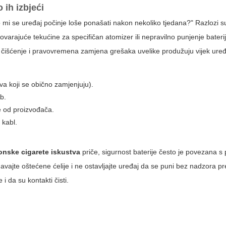
 ih izbjeći
to mi se uređaj počinje loše ponašati nakon nekoliko tjedana?" Razlozi s
dgovarajuće tekućine za specifičan atomizer ili nepravilno punjenje bater
o čišćenje i pravovremena zamjena grešaka uvelike produžuju vijek uređ
va koji se obično zamjenjuju).
ab.
ne od proizvođača.
 kabl.
ronske cigarete iskustva
priče, sigurnost baterije često je povezana s 
egavajte oštećene ćelije i ne ostavljajte uređaj da se puni bez nadzora 
 i da su kontakti čisti.