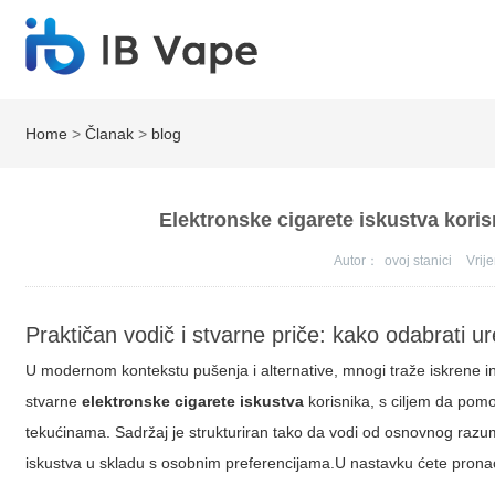
Home
>
Članak
>
blog
Elektronske cigarete iskustva korisn
Autor：
ovoj stanici
Vri
Praktičan vodič i stvarne priče: kako odabrati u
U modernom kontekstu pušenja i alternative, mnogi traže iskrene info
stvarne
elektronske cigarete iskustva
korisnika, s ciljem da pomo
tekućinama. Sadržaj je strukturiran tako da vodi od osnovnog razumi
iskustva u skladu s osobnim preferencijama.
U nastavku ćete pronać