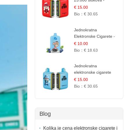
25.000 šlukova -
Lubenica Led |
€ 15.00
Osježavajući Ljetni
Bio：
€ 30.65
Okus
Jednokratna
Elektronske Cigarete -
Plavi Malina Led |
€ 10.00
IBVape
Bio：
€ 18.63
Jednokratna
elektronske cigarete
25.000 Puffova -
€ 15.00
Jagodni Sladoled |
Bio：
€ 30.65
Kremasta Slatka Okus
Blog
Kolika je cena elektronske cigarete i