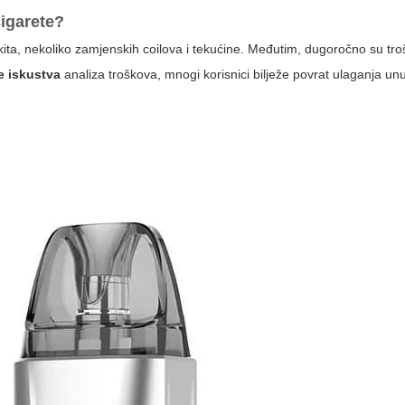
cigarete?
ita, nekoliko zamjenskih coilova i tekućine. Međutim, dugoročno su troš
e iskustva
analiza troškova, mnogi korisnici bilježe povrat ulaganja un