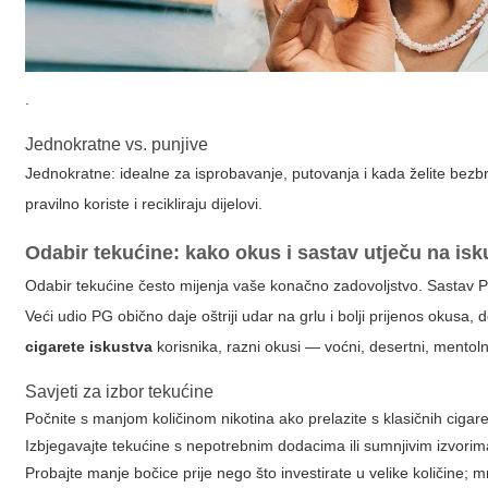
.
Jednokratne vs. punjive
Jednokratne: idealne za isprobavanje, putovanja i kada želite bezbr
pravilno koriste i recikliraju dijelovi.
Odabir tekućine: kako okus i sastav utječu na is
Odabir tekućine često mijenja vaše konačno zadovoljstvo. Sastav PG (
Veći udio PG obično daje oštriji udar na grlu i bolji prijenos okusa
cigarete iskustva
korisnika, razni okusi — voćni, desertni, mentolni 
Savjeti za izbor tekućine
Počnite s manjom količinom nikotina ako prelazite s klasičnih cigare
Izbjegavajte tekućine s nepotrebnim dodacima ili sumnjivim izvorim
Probajte manje bočice prije nego što investirate u velike količine; m