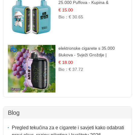
25.000 Puffova - Kupina &
Borovnica | Šumska Voćna
€ 15.00
Mješavina
Bio：
€ 30.65
elektronske cigarete s 35.000
šlukova - Svježi Groždje |
Osježavajuća Voćna Aroma
€ 18.00
Bio：
€ 37.72
Blog
Pregled tekućina za e cigarete i savjeti kako odabrati