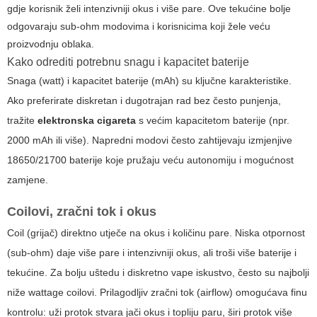
gdje korisnik želi intenzivniji okus i više pare. Ove tekućine bolje
odgovaraju sub-ohm modovima i korisnicima koji žele veću
proizvodnju oblaka.
Kako odrediti potrebnu snagu i kapacitet baterije
Snaga (watt) i kapacitet baterije (mAh) su ključne karakteristike.
Ako preferirate diskretan i dugotrajan rad bez često punjenja,
tražite
elektronska cigareta
s većim kapacitetom baterije (npr.
2000 mAh ili više). Napredni modovi često zahtijevaju izmjenjive
18650/21700 baterije koje pružaju veću autonomiju i mogućnost
zamjene.
Coilovi, zračni tok i okus
Coil (grijač) direktno utječe na okus i količinu pare. Niska otpornost
(sub-ohm) daje više pare i intenzivniji okus, ali troši više baterije i
tekućine. Za bolju uštedu i diskretno vape iskustvo, često su najbolji
niže wattage coilovi. Prilagodljiv zračni tok (airflow) omogućava finu
kontrolu: uži protok stvara jači okus i topliju paru, širi protok više