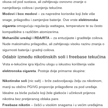
okusa od pod sustava, ali zahtijevaju osnovno znanje o
namještanju coilova i punjenju tekućine.
Modovi i box modovi
– za napredne korisnike koji žele više
snage, prilagodbu i zamjenjive baterije. Ove vrste
elektronska
cigareta
omogućuju regulaciju wattagea, tempe­rature te su često
kompatibilne s različitim atomizerima.
Mehanički uređaji i RDA/RTA
– za entuzijaste i graditelje coilova.
Nude maksimalnu prilagodbu, ali zahtijevaju visoku razinu znanja o
sigurnosti baterija i gradnji coilova.
Odabir između nikotinskih soli i freebase tekućina
Vrsta e-tekućine igra ključnu ulogu u iskustvu korištenja vaše
elektronska cigareta
. Postoje dvije primarne skupine:
Nikotinske soli
(nic salt) – brže zadovoljavaju želju za nikotinom,
manji su obično PG/VG proporcije prilagođene za pod uređaje.
Idealne za bivše pušače koji žele glatkoće i učinkovit prijenos
nikotina bez pretjeranog oblaka pare.
Freebase nikotin
– češći u visokim snagama i u većim uređajima