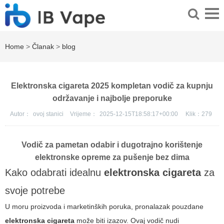
Home
>
Članak
>
blog
Elektronska cigareta 2025 kompletan vodič za kupnju
održavanje i najbolje preporuke
Autor：
ovoj stanici
Vrijeme：
2025-12-15T18:58:17+00:00
Klik：
279
Vodič za pametan odabir i dugotrajno korištenje
elektronske opreme za pušenje bez dima
Kako odabrati idealnu
elektronska cigareta
za
svoje potrebe
U moru proizvoda i marketinških poruka, pronalazak pouzdane
elektronska cigareta
može biti izazov. Ovaj vodič nudi