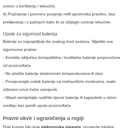
ovisno o korištenju i tekućini).
4) Pražnjenje i ponovno punjenje refill spremnika pravilno, bez
prelijevanja i s pažnjom kako bi se izbjeglo curenje tekućine.
Upute za sigurnost baterija
Baterije su najosjetljiviji dio svakog mod sustava. Slijedite ove
sigurnosne prakse:
- Koristite isključivo kompatibilne i kvalitetne baterije preporučene
od proizvođača.
- Ne izlažite baterije ekstremnim temperaturama ili vlazi.
- Provjeravajte ovitak baterije na mehaničkim modovima; svaki
oštećeni omot treba zamijeniti.
- Nikad nemiješajte različite tipove baterija ili kapacitete u istom
uređaju bez jasnih uputa proizvođača.
Pravni okvir i ograničenja u regiji
Prije kupnje bilo koje
elektronska cigareta
, provjerite lokalne