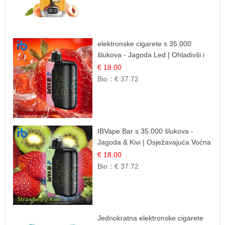
elektronske cigarete s 35.000
šlukova - Jagoda Led | Ohladivši i
Osježavajući Okus
€ 18.00
Bio：
€ 37.72
IBVape Bar s 35.000 šlukova -
Jagoda & Kivi | Osježavajuća Voćna
Mješavina
€ 18.00
Bio：
€ 37.72
Jednokratna elektronske cigarete