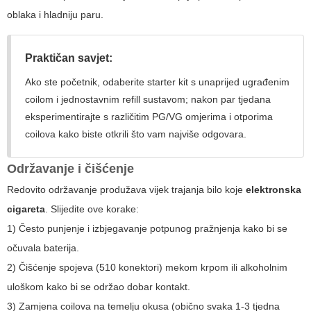
oblaka i hladniju paru.
Praktičan savjet:
Ako ste početnik, odaberite starter kit s unaprijed ugrađenim
coilom i jednostavnim refill sustavom; nakon par tjedana
eksperimentirajte s različitim PG/VG omjerima i otporima
coilova kako biste otkrili što vam najviše odgovara.
Održavanje i čišćenje
Redovito održavanje produžava vijek trajanja bilo koje
elektronska
cigareta
. Slijedite ove korake:
1) Često punjenje i izbjegavanje potpunog pražnjenja kako bi se
očuvala baterija.
2) Čišćenje spojeva (510 konektori) mekom krpom ili alkoholnim
uloškom kako bi se održao dobar kontakt.
3) Zamjena coilova na temelju okusa (obično svaka 1-3 tjedna