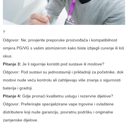
?
Odgovor:
Ne; provjerite preporuke proizvođača i kompatibilnost
omjera PG/VG s vašim atomizerom kako biste izbjegli curenje ili loš
okus.
Pitanje 3:
Je li sigurnije koristiti pod sustave ili modove?
Odgovor:
Pod sustavi su jednostavniji i prikladniji za početnike, dok
modovi nude veću kontrolu ali zahtijevaju više znanja o sigurnosti
baterija i gradnji.
Pitanje 4:
Gdje pronaći kvalitetnu uslugu i rezervne dijelove?
Odgovor:
Preferirajte specijalizirane vape trgovine i ovlaštene
distributere koji nude garanciju, povratnu podršku i originalne
zamjenske dijelove.