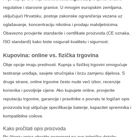
regulative i starosne granice. U mnogim europskim zemljama,
uključujući Hrvatsku, postoje zakonske ograničenja vezana uz
oglašavanje, koncentraciju nikotina i prodaju maloljetnicima.
Obavezno provjerite standarde i certifikate proizvoda (CE oznaka,
ISO standardi) kako biste osigurali kvalitetu i sigurnost.
Kupovina: online vs. fizička trgovina
Obje opcije imaju prednosti. Kupnja u fizičkoj trgovini omogućuje
testiranje uređaja, savjete stručnjaka i brzu zamjenu dijelova. S
druge strane, online trgovine često nude veći izbor, recenzije
korisnika i povoljnije cijene. Ako kupujete online, provjerite
reputaciju trgovine, garancije i pravilnike o povratu te logičan opis
proizvoda koji uključuje specifikacije baterije, kapacitet spremnika i
kompatibilne coilove.
Kako pročitati opis proizvoda
Pri čitanju opisa obratite pozornost na ove tehničke detalje: