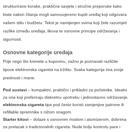
strukturirane korake, praktične savjete i stručne preporuke kako
biste nakon čitanja mogli samouvjereno kupiti uređaj koji odgovara
vašem stilu i budžetu. Tekst je namijenjen svima koji žele razumjeti
razlike između uređaja, likova te osnovne principe održavanja i
sigurnosti.
Osnovne kategorije uređaja
Prije nego što krenete u kupovinu, važno je poznavati različite
tipove
elektronska cigareta
na tržištu. Svaka kategorija ima svoje
prednosti i mane:
Pod sustavi
– kompaktni, praktični i prikladni za početnike. Idealni
za one koji preferiraju diskretnu upotrebu i jednostavno održavanje.
elektronska cigareta
tipa pod često koristi zamjenjive patrone ili
refillable spremnike s nižom snagom.
Starter kitovi
– dolaze s osnovnim modom i atomizerom, dobrima
za prelazak s tradicionalnih cigareta. Nude bolju kontrolu pare i