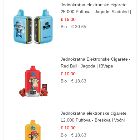
Jednokratna elektronske cigarete
25.000 Puffova - Jagodni Sladoled |
Kremasta Slatka Okus
€ 15.00
Bio：
€ 30.65
Jednokratna Elektronske Cigarete -
Red Bull i Jagoda | IBVape
€ 10.00
Bio：
€ 18.63
Jednokratna elektronske cigarete
12.000 Puffova - Breskva i Voćni
Sok | Osježavajuća Voćna
€ 10.00
Mješavina
Bio：
€ 18.63