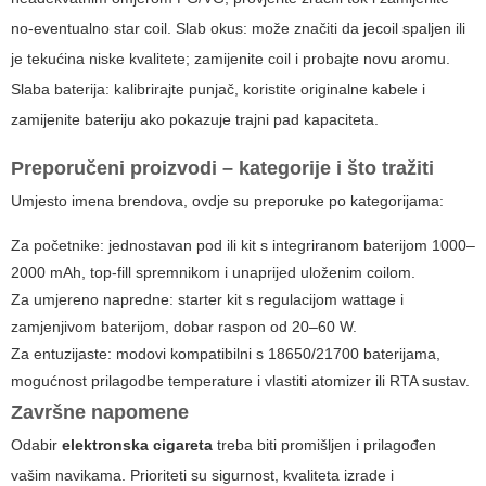
no-eventualno star coil. Slab okus: može značiti da jecoil spaljen ili
je tekućina niske kvalitete; zamijenite coil i probajte novu aromu.
Slaba baterija: kalibrirajte punjač, koristite originalne kabele i
zamijenite bateriju ako pokazuje trajni pad kapaciteta.
Preporučeni proizvodi – kategorije i što tražiti
Umjesto imena brendova, ovdje su preporuke po kategorijama:
Za početnike: jednostavan pod ili kit s integriranom baterijom 1000–
2000 mAh, top-fill spremnikom i unaprijed uloženim coilom.
Za umjereno napredne: starter kit s regulacijom wattage i
zamjenjivom baterijom, dobar raspon od 20–60 W.
Za entuzijaste: modovi kompatibilni s 18650/21700 baterijama,
mogućnost prilagodbe temperature i vlastiti atomizer ili RTA sustav.
Završne napomene
Odabir
elektronska cigareta
treba biti promišljen i prilagođen
vašim navikama. Prioriteti su sigurnost, kvaliteta izrade i