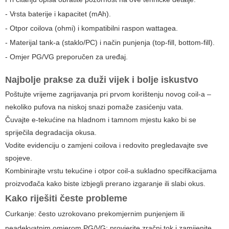
- Vrsta baterije i kapacitet (mAh).
- Otpor coilova (ohmi) i kompatibilni raspon wattagea.
- Materijal tank-a (staklo/PC) i način punjenja (top-fill, bottom-fill).
- Omjer PG/VG preporučen za uređaj.
Najbolje prakse za duži vijek i bolje iskustvo
Poštujte vrijeme zagrijavanja pri prvom korištenju novog coil-a –
nekoliko pufova na niskoj snazi pomaže zasićenju vata.
Čuvajte e-tekućine na hladnom i tamnom mjestu kako bi se
spriječila degradacija okusa.
Vodite evidenciju o zamjeni coilova i redovito pregledavajte sve
spojeve.
Kombinirajte vrstu tekućine i otpor coil-a sukladno specifikacijama
proizvođača kako biste izbjegli prerano izgaranje ili slabi okus.
Kako riješiti česte probleme
Curkanje: često uzrokovano prekomjernim punjenjem ili
neadekvatnim omjerom PG/VG; provjerite zračni tok i zamijenite