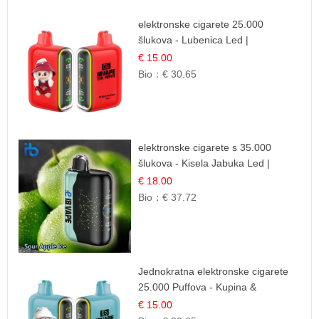
elektronske cigarete 25.000
šlukova - Lubenica Led |
Osježavajući Ljetni Okus
€ 15.00
Bio：
€ 30.65
elektronske cigarete s 35.000
šlukova - Kisela Jabuka Led |
Osježavajući Kiselo-Slatki Okus
€ 18.00
Bio：
€ 37.72
Jednokratna elektronske cigarete
25.000 Puffova - Kupina &
Borovnica | Šumska Voćna
€ 15.00
Mješavina