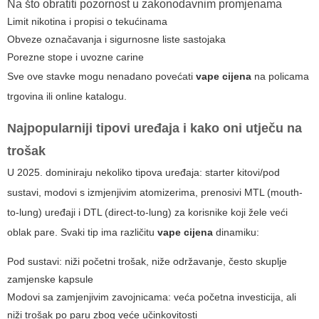
Na što obratiti pozornost u zakonodavnim promjenama
Limit nikotina i propisi o tekućinama
Obveze označavanja i sigurnosne liste sastojaka
Porezne stope i uvozne carine
Sve ove stavke mogu nenadano povećati
vape cijena
na policama
trgovina ili online katalogu.
Najpopularniji tipovi uređaja i kako oni utječu na
trošak
U 2025. dominiraju nekoliko tipova uređaja: starter kitovi/pod
sustavi, modovi s izmjenjivim atomizerima, prenosivi MTL (mouth-
to-lung) uređaji i DTL (direct-to-lung) za korisnike koji žele veći
oblak pare. Svaki tip ima različitu
vape cijena
dinamiku:
Pod sustavi: niži početni trošak, niže održavanje, često skuplje
zamjenske kapsule
Modovi sa zamjenjivim zavojnicama: veća početna investicija, ali
niži trošak po paru zbog veće učinkovitosti