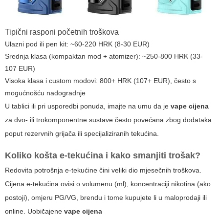
Tipični rasponi početnih troškova
Ulazni pod ili pen kit: ~60-220 HRK (8-30 EUR)
Srednja klasa (kompaktan mod + atomizer): ~250-800 HRK (33-
107 EUR)
Visoka klasa i custom modovi: 800+ HRK (107+ EUR), često s
mogućnošću nadogradnje
U tablici ili pri usporedbi ponuda, imajte na umu da je
vape cijena
za dvo- ili trokomponentne sustave često povećana zbog dodataka
poput rezervnih grijača ili specijaliziranih tekućina.
Koliko košta e-tekućina i kako smanjiti trošak?
Redovita potrošnja e-tekućine čini veliki dio mjesečnih troškova.
Cijena e-tekućina ovisi o volumenu (ml), koncentraciji nikotina (ako
postoji), omjeru PG/VG, brendu i tome kupujete li u maloprodaji ili
online. Uobičajene
vape cijena