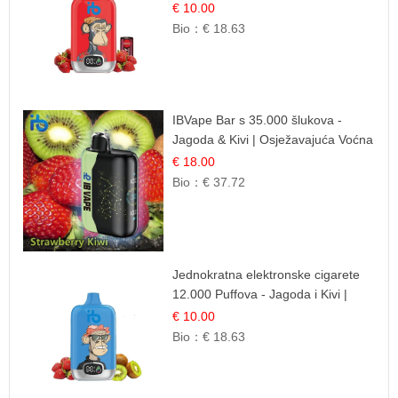
€ 10.00
Bio：
€ 18.63
IBVape Bar s 35.000 šlukova -
Jagoda & Kivi | Osježavajuća Voćna
Mješavina
€ 18.00
Bio：
€ 37.72
Jednokratna elektronske cigarete
12.000 Puffova - Jagoda i Kivi |
Sočna Voćna Kombinacija
€ 10.00
Bio：
€ 18.63