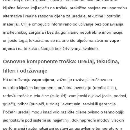
ključne faktore koji utječu na trošak, praktične savjete za usporedbu
alternativa i realne rasponе cijena za uređaje, tekućine i potrošni
materijal. Cilj je omogućiti informirano odlučivanje bez ponavljanja
marketinškog žargona i bez da gomilamo nepotrebne informacije;
umjesto toga, fokusiramo se na ono što utječe na stvarnu
vape
cijena
i na to kako uštedjeti bez žrtvovanja kvalitete.
Osnovne komponente troška: uređaj, tekućina,
filteri i održavanje
Pri određivanju
vape cijena
, važno je razdvojiti troškove na
nekoliko ključnih komponenti: početna investicija (uređaj ili kit),
redoviti trošak e-tekućine (e-liquid), zamjenski dijelovi (coils, podovi,
grijači), pribor (punjači, futrole) i eventualni servisi ili garancija.
Početni uređaji mogu imati vrlo različite cijene ovisno o tehnologiji:
jednostavni pod sistemi su najjeftiniji, dok napredni modovi visokih
performansi i automatizirani sustavi za upravljanje temperaturom