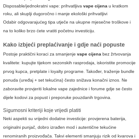
Disposable/jednokratni vape: prihvatljiva
vape cijena
u kratkom
roku, ali skuplji dugoročno i manje ekološki prihvatljivi
Odabir odgovarajućeg tipa utječe na ukupne mjesečne troškove i
na to koliko brzo ćete vratiti početnu investiciju.
Kako izbjeći preplaćivanje i gdje naći popuste
Postoje praktični koraci za smanjenje
vape cijena
bez žrtvovanja
kvalitete: kupujte tijekom sezonskih rasprodaja, iskoristite promocije
prvog kupca, pretplate i loyalty programe. Također, traženje bundle
ponuda (uređaj + set tekućina) često snižava konačni iznos. Ne
zaboravite provjeriti lokalne vape zajednice i forume gdje se često
dijele kodovi za popust i preporuke pouzdanih trgovina.
Sigurnosni kriteriji koje vrijedi platiti
Neki aspekti su vrijedni dodatne investicije: provjerena baterija,
originalni punjač, dobro izrađen mod i autentične tekućine
renomiranih proizvođača. Takvi elementi smanjuju rizik od kvarova i