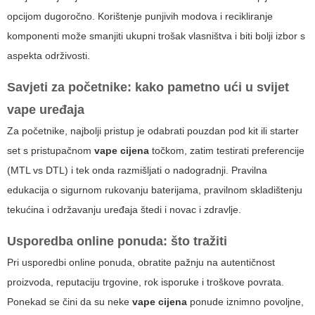
opcijom dugoročno. Korištenje punjivih modova i recikliranje
komponenti može smanjiti ukupni trošak vlasništva i biti bolji izbor s
aspekta održivosti.
Savjeti za početnike: kako pametno ući u svijet
vape uređaja
Za početnike, najbolji pristup je odabrati pouzdan pod kit ili starter
set s pristupačnom
vape cijena
točkom, zatim testirati preferencije
(MTL vs DTL) i tek onda razmišljati o nadogradnji. Pravilna
edukacija o sigurnom rukovanju baterijama, pravilnom skladištenju
tekućina i održavanju uređaja štedi i novac i zdravlje.
Usporedba online ponuda: što tražiti
Pri usporedbi online ponuda, obratite pažnju na autentičnost
proizvoda, reputaciju trgovine, rok isporuke i troškove povrata.
Ponekad se čini da su neke
vape cijena
ponude iznimno povoljne,