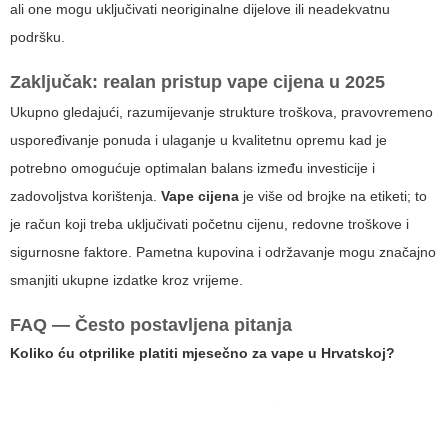
ali one mogu uključivati neoriginalne dijelove ili neadekvatnu
podršku.
Zaključak: realan pristup
vape cijena
u 2025
Ukupno gledajući, razumijevanje strukture troškova, pravovremeno
uspoređivanje ponuda i ulaganje u kvalitetnu opremu kad je
potrebno omogućuje optimalan balans između investicije i
zadovoljstva korištenja.
Vape cijena
je više od brojke na etiketi; to
je račun koji treba uključivati početnu cijenu, redovne troškove i
sigurnosne faktore. Pametna kupovina i održavanje mogu značajno
smanjiti ukupne izdatke kroz vrijeme.
FAQ — Često postavljena pitanja
Koliko ću otprilike platiti mjesečno za vape u Hrvatskoj?