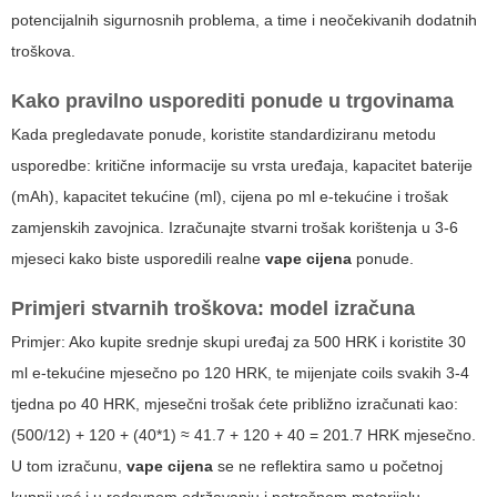
potencijalnih sigurnosnih problema, a time i neočekivanih dodatnih
troškova.
Kako pravilno usporediti ponude u trgovinama
Kada pregledavate ponude, koristite standardiziranu metodu
usporedbe: kritične informacije su vrsta uređaja, kapacitet baterije
(mAh), kapacitet tekućine (ml), cijena po ml e-tekućine i trošak
zamjenskih zavojnica. Izračunajte stvarni trošak korištenja u 3-6
mjeseci kako biste usporedili realne
vape cijena
ponude.
Primjeri stvarnih troškova: model izračuna
Primjer: Ako kupite srednje skupi uređaj za 500 HRK i koristite 30
ml e-tekućine mjesečno po 120 HRK, te mijenjate coils svakih 3-4
tjedna po 40 HRK, mjesečni trošak ćete približno izračunati kao:
(500/12) + 120 + (40*1) ≈ 41.7 + 120 + 40 = 201.7 HRK mjesečno.
U tom izračunu,
vape cijena
se ne reflektira samo u početnoj
kupnji već i u redovnom održavanju i potrošnom materijalu.