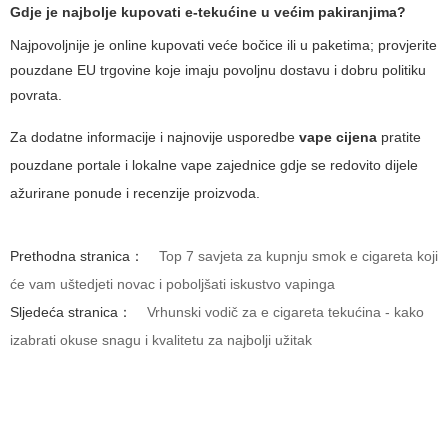
Gdje je najbolje kupovati e-tekućine u većim pakiranjima?
Najpovoljnije je online kupovati veće bočice ili u paketima; provjerite
pouzdane EU trgovine koje imaju povoljnu dostavu i dobru politiku
povrata.
Za dodatne informacije i najnovije usporedbe
vape cijena
pratite
pouzdane portale i lokalne vape zajednice gdje se redovito dijele
ažurirane ponude i recenzije proizvoda.
Prethodna stranica：
Top 7 savjeta za kupnju smok e cigareta koji
će vam uštedjeti novac i poboljšati iskustvo vapinga
Sljedeća stranica：
Vrhunski vodič za e cigareta tekućina - kako
izabrati okuse snagu i kvalitetu za najbolji užitak