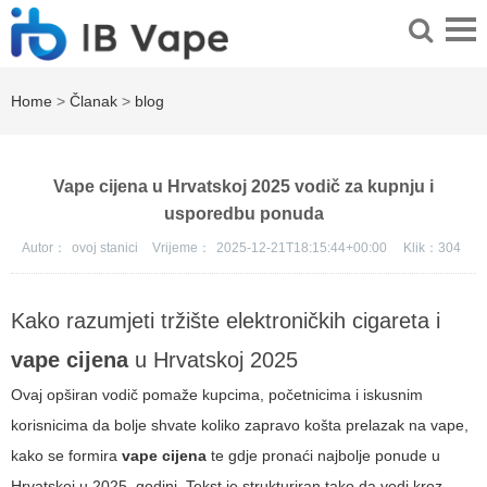
Home
>
Članak
>
blog
Vape cijena u Hrvatskoj 2025 vodič za kupnju i
usporedbu ponuda
Autor：
ovoj stanici
Vrijeme：
2025-12-21T18:15:44+00:00
Klik：
304
Kako razumjeti tržište elektroničkih cigareta i
vape cijena
u Hrvatskoj 2025
Ovaj opširan vodič pomaže kupcima, početnicima i iskusnim
korisnicima da bolje shvate koliko zapravo košta prelazak na vape,
kako se formira
vape cijena
te gdje pronaći najbolje ponude u
Hrvatskoj u 2025. godini. Tekst je strukturiran tako da vodi kroz