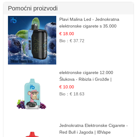
Pomoćni proizvodi
Plavi Malina Led - Jednokratna
elektronske cigarete s 35.000
šlukova | IBVape
€ 18.00
Bio：
€ 37.72
elektronske cigarete 12.000
Šlukova - Ribizla i Grožđe |
Elegantna Voćna Kombinacija
€ 10.00
Bio：
€ 18.63
Jednokratna Elektronske Cigarete -
Red Bull i Jagoda | IBVape