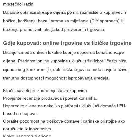
mjesečnoj razini
Da biste optimizirali
vape cijena
po ml, razmislite o kupnji većih
bočica, korištenju baza i aroma za miješanje (DIY approach) ili
traženju promotivnih akcija kod provjerenih trgovaca.
Gdje kupovati: online trgovine vs fizičke trgovine
Biranje između online i lokalne kupnje utječe na konačnu
vape
cijena
. Prednosti online kupovine uključuju širi izbor i često niže
cijene zbog konkurencije, dok fizičke trgovine nude savjete uživo,
trenutnu dostupnost i mogućnost isprobavanja uređaja.
Ključni savjeti pri izboru mjesta za kupovinu:
Provjerite recenzije prodavača i povrat korisnika.
Usporedite cijene na nekoliko platformi uključujući domaće i EU-
based e-shopeve.
Obratite pozornost na troškove dostave i carinske pristojbe ako
naručujete iz inozemstva.
Kako usporediti cijene