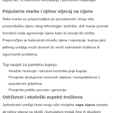
Popularne marke i njihov utjecaj na cijene
Neke marke su prepoznatljive po pouzdanosti i imaju višu
proizvođačku
cijenu zbog tehnologije i podrške, dok manje poznati
brendovi nude agresivnije cijene kako bi osvojili dio tržišta.
Preporučljivo je balansirati između cijene i reputacije: kupnja jako
jeftinog uređaja može dovesti do većih naknadnih troškova ili
sigurnosnih problema.
Top savjeti za pametnu kupnju
Istražite recenzije i iskustva korisnika prije kupnje.
Provjerite dostupnost rezervnih dijelova i kompatibilnost s
popularnim grijačima.
Provjerite politiku povrata i garanciju.
Održivost i ekološki aspekti troškova
Jednokratni uređaji često imaju niže inicijalne
vape cijena
oznake,
ali njihov utjecaj na okoliš i kumulativni trošak čine ih skupljom