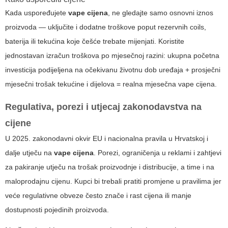
Kada uspoređujete
vape cijena
, ne gledajte samo osnovni iznos
proizvoda — uključite i dodatne troškove poput rezervnih coils,
baterija ili tekućina koje češće trebate mijenjati. Koristite
jednostavan izračun troškova po mjesečnoj razini: ukupna početna
investicija podijeljena na očekivanu životnu dob uređaja + prosječni
mjesečni trošak tekućine i dijelova = realna
mjesečna vape cijena
.
Regulativa, porezi i utjecaj zakonodavstva na
cijene
U 2025. zakonodavni okvir EU i nacionalna pravila u Hrvatskoj i
dalje utječu na
vape cijena
. Porezi, ograničenja u reklami i zahtjevi
za pakiranje utječu na trošak proizvodnje i distribucije, a time i na
maloprodajnu cijenu. Kupci bi trebali pratiti promjene u pravilima jer
veće regulativne obveze često znače i rast cijena ili manje
dostupnosti pojedinih proizvoda.