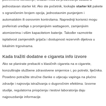
jednostavan starter kit. Ako ste početnik, lookajte
starter kit
pakete
s ograničenim brojem opcija, jednostavnim punjenjem i
automatskim ili osnovnim kontrolama. Napredniji korisnici mogu
preferirati uređaje s promjenjivim wattageom, zamjenjivim
atomizerima i višim kapacitetom baterije. Također razmotrite
isplativost zamjenskih grijača i dostupnost rezervnih dijelova u
lokalnim trgovinama.
Kada tražiti dodatne
e cigareta info
izvore
Ako se planirate prebaciti s klasičnih cigareta na e-cigarete,
konzultirajte službene zdravstvene smjernice i, po potrebi, liječnika.
Posebno potražite stručne članke o utjecaju vapinga na plućno
zdravlje i najnovija istraživanja o dugoročnim efektima. Izvorne
studije, regulatorna priopćenja i testovi laboratorija daju
najpouzdanije informacije.