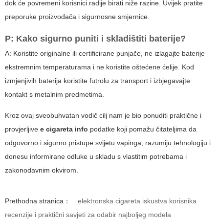
dok će povremeni korisnici radije birati niže razine. Uvijek pratite
preporuke proizvođača i sigurnosne smjernice.
P: Kako sigurno puniti i skladištiti baterije?
A: Koristite originalne ili certificirane punjače, ne izlagajte baterije
ekstremnim temperaturama i ne koristite oštećene ćelije. Kod
izmjenjivih baterija koristite futrolu za transport i izbjegavajte
kontakt s metalnim predmetima.
Kroz ovaj sveobuhvatan vodič cilj nam je bio ponuditi praktične i
provjerljive
e cigareta info
podatke koji pomažu čitateljima da
odgovorno i sigurno pristupe svijetu vapinga, razumiju tehnologiju i
donesu informirane odluke u skladu s vlastitim potrebama i
zakonodavnim okvirom.
Prethodna stranica：
elektronska cigareta iskustva korisnika
recenzije i praktični savjeti za odabir najboljeg modela