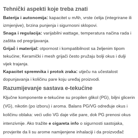
Tehnički aspekti koje treba znati
Baterija i autonomija:
kapacitet u mAh, vrste ćelija (integrirane ili
izmjenjive), brzina punjenja i sigurnosni sklopovi.
Snaga i regulacija:
varijabilni wattage, temperatura načina rada i
zaštita od pregrijavanja.
Grijač i materijal:
otpornost i kompatibilnost sa željenim tipom
tekućine; Keramički i mesh grijači često pružaju bolji okus i dulji
vijek trajanja.
Kapacitet spremnika i protok zraka:
utječu na učestalost
dopunjavanja i količinu pare koju uređaj proizvodi.
Razumijevanje sastava e-tekućine
Ključne komponente e-tekućine su propilen glikol (PG), biljni glicerin
(VG), nikotin (po izboru) i aroma. Balans PG/VG određuje okus i
količinu oblaka: veći udio VG daje više pare, dok PG prenosi okus
intenzivnije. Ako tražite
e cigareta info
o sigurnosti sastojaka,
provjerite da li su arome namijenjene inhalaciji i da proizvođač