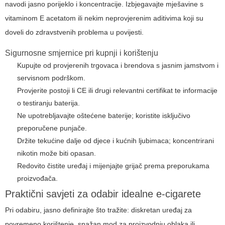
navodi jasno porijeklo i koncentracije. Izbjegavajte mješavine s
vitaminom E acetatom ili nekim neprovjerenim aditivima koji su
doveli do zdravstvenih problema u povijesti.
Sigurnosne smjernice pri kupnji i korištenju
Kupujte od provjerenih trgovaca i brendova s jasnim jamstvom i
servisnom podrškom.
Provjerite postoji li CE ili drugi relevantni certifikat te informacije
o testiranju baterija.
Ne upotrebljavajte oštećene baterije; koristite isključivo
preporučene punjače.
Držite tekućine dalje od djece i kućnih ljubimaca; koncentrirani
nikotin može biti opasan.
Redovito čistite uređaj i mijenjajte grijač prema preporukama
proizvođača.
Praktični savjeti za odabir idealne e-cigarete
Pri odabiru, jasno definirajte što tražite: diskretan uređaj za
povremeno korištenje, snažan mod za proizvodnju oblaka ili