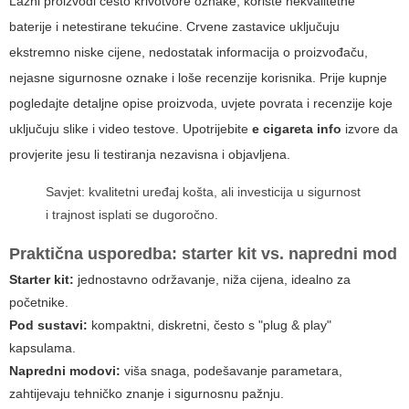
Lažni proizvodi često krivotvore oznake, koriste nekvalitetne
baterije i netestirane tekućine. Crvene zastavice uključuju
ekstremno niske cijene, nedostatak informacija o proizvođaču,
nejasne sigurnosne oznake i loše recenzije korisnika. Prije kupnje
pogledajte detaljne opise proizvoda, uvjete povrata i recenzije koje
uključuju slike i video testove. Upotrijebite
e cigareta info
izvore da
provjerite jesu li testiranja nezavisna i objavljena.
Savjet: kvalitetni uređaj košta, ali investicija u sigurnost
i trajnost isplati se dugoročno.
Praktična usporedba: starter kit vs. napredni mod
Starter kit:
jednostavno održavanje, niža cijena, idealno za
početnike.
Pod sustavi:
kompaktni, diskretni, često s "plug & play"
kapsulama.
Napredni modovi:
viša snaga, podešavanje parametara,
zahtijevaju tehničko znanje i sigurnosnu pažnju.