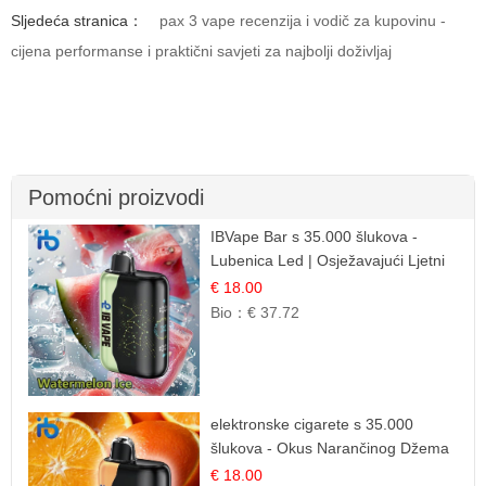
Sljedeća stranica：
pax 3 vape recenzija i vodič za kupovinu -
cijena performanse i praktični savjeti za najbolji doživljaj
Pomoćni proizvodi
IBVape Bar s 35.000 šlukova -
Lubenica Led | Osježavajući Ljetni
Okus
€ 18.00
Bio：
€ 37.72
elektronske cigarete s 35.000
šlukova - Okus Narančinog Džema
| Dugotrajno Iskustvo
€ 18.00