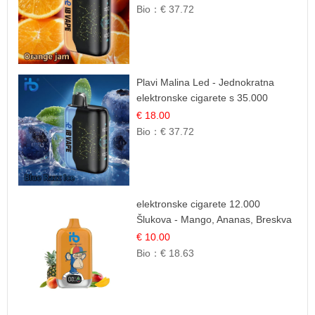
Bio：
€ 37.72
Plavi Malina Led - Jednokratna
elektronske cigarete s 35.000
šlukova | IBVape
€ 18.00
Bio：
€ 37.72
elektronske cigarete 12.000
Šlukova - Mango, Ananas, Breskva
| Tropska Voćna Mješavina
€ 10.00
Bio：
€ 18.63