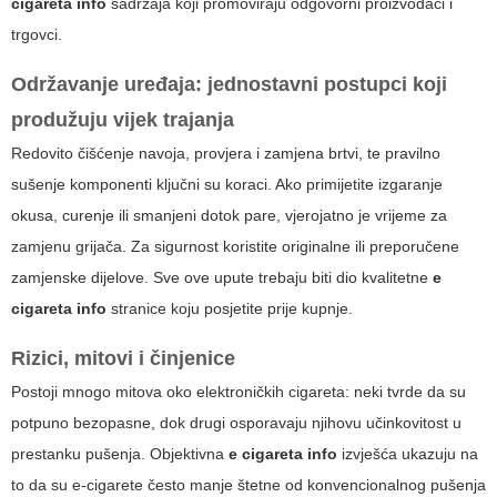
cigareta info
sadržaja koji promoviraju odgovorni proizvođači i
trgovci.
Održavanje uređaja: jednostavni postupci koji
produžuju vijek trajanja
Redovito čišćenje navoja, provjera i zamjena brtvi, te pravilno
sušenje komponenti ključni su koraci. Ako primijetite izgaranje
okusa, curenje ili smanjeni dotok pare, vjerojatno je vrijeme za
zamjenu grijača. Za sigurnost koristite originalne ili preporučene
zamjenske dijelove. Sve ove upute trebaju biti dio kvalitetne
e
cigareta info
stranice koju posjetite prije kupnje.
Rizici, mitovi i činjenice
Postoji mnogo mitova oko elektroničkih cigareta: neki tvrde da su
potpuno bezopasne, dok drugi osporavaju njihovu učinkovitost u
prestanku pušenja. Objektivna
e cigareta info
izvješća ukazuju na
to da su e-cigarete često manje štetne od konvencionalnog pušenja