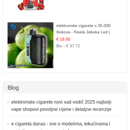
elektronske cigarete s 35.000
šlukova - Kisela Jabuka Led |
Osježavajući Kiselo-Slatki Okus
€ 18.00
Bio：
€ 37.72
Blog
elektronske cigarete novi sad vodič 2025 najbolji
vape shopovi povoljne cijene i detaljne recenzije
e cigareta danas - sve o modelima, tekućinama i