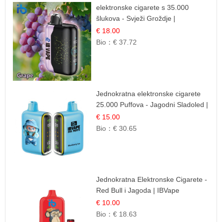
elektronske cigarete s 35.000
šlukova - Svježi Groždje |
Osježavajuća Voćna Aroma
€ 18.00
Bio：
€ 37.72
Jednokratna elektronske cigarete
25.000 Puffova - Jagodni Sladoled |
Kremasta Slatka Okus
€ 15.00
Bio：
€ 30.65
Jednokratna Elektronske Cigarete -
Red Bull i Jagoda | IBVape
€ 10.00
Bio：
€ 18.63