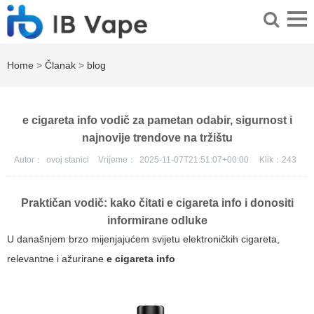
Home
>
Članak
>
blog
e cigareta info vodič za pametan odabir, sigurnost i
najnovije trendove na tržištu
Autor：
ovoj stanici
Vrijeme：
2025-11-07T21:51:07+00:00
Klik：
243
Praktičan vodič: kako čitati
e cigareta info
i donositi
informirane odluke
U današnjem brzo mijenjajućem svijetu elektroničkih cigareta,
relevantne i ažurirane
e cigareta info