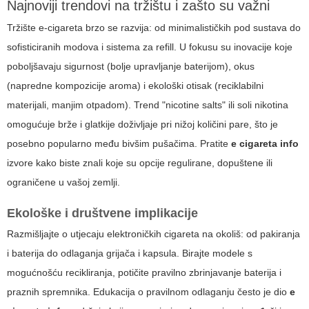
Najnoviji trendovi na tržištu i zašto su važni
Tržište e-cigareta brzo se razvija: od minimalističkih pod sustava do
sofisticiranih modova i sistema za refill. U fokusu su inovacije koje
poboljšavaju sigurnost (bolje upravljanje baterijom), okus
(napredne kompozicije aroma) i ekološki otisak (reciklabilni
materijali, manjim otpadom). Trend "nicotine salts" ili soli nikotina
omogućuje brže i glatkije doživljaje pri nižoj količini pare, što je
posebno popularno među bivšim pušačima. Pratite
e cigareta info
izvore kako biste znali koje su opcije regulirane, dopuštene ili
ograničene u vašoj zemlji.
Ekološke i društvene implikacije
Razmišljajte o utjecaju elektroničkih cigareta na okoliš: od pakiranja
i baterija do odlaganja grijača i kapsula. Birajte modele s
mogućnošću recikliranja, potičite pravilno zbrinjavanje baterija i
praznih spremnika. Edukacija o pravilnom odlaganju često je dio
e