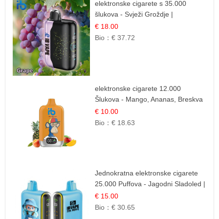
elektronske cigarete s 35.000
šlukova - Svježi Groždje |
Osježavajuća Voćna Aroma
€ 18.00
Bio：
€ 37.72
elektronske cigarete 12.000
Šlukova - Mango, Ananas, Breskva
| Tropska Voćna Mješavina
€ 10.00
Bio：
€ 18.63
Jednokratna elektronske cigarete
25.000 Puffova - Jagodni Sladoled |
Kremasta Slatka Okus
€ 15.00
Bio：
€ 30.65