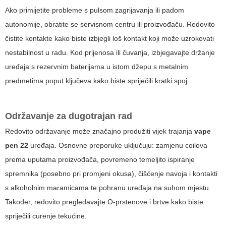
Ako primijetite probleme s pulsom zagrijavanja ili padom
autonomije, obratite se servisnom centru ili proizvođaču. Redovito
čistite kontakte kako biste izbjegli loš kontakt koji može uzrokovati
nestabilnost u radu. Kod prijenosa ili čuvanja, izbjegavajte držanje
uređaja s rezervnim baterijama u istom džepu s metalnim
predmetima poput ključeva kako biste spriječili kratki spoj.
Održavanje za dugotrajan rad
Redovito održavanje može značajno produžiti vijek trajanja
vape
pen 22
uređaja. Osnovne preporuke uključuju: zamjenu coilova
prema uputama proizvođača, povremeno temeljito ispiranje
spremnika (posebno pri promjeni okusa), čišćenje navoja i kontakti
s alkoholnim maramicama te pohranu uređaja na suhom mjestu.
Također, redovito pregledavajte O-prstenove i brtve kako biste
spriječili curenje tekućine.