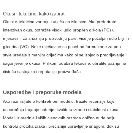
Okusi i tekućine: kako izabrati
Okusi e-tekućina variraju i utječu na iskustvo. Ako preferirate
intenzivan okus, potražite visoki udio propilen glikola (PG) u
mješavini; za snažniju proizvodnju pare, više je poželjan udio biljnih
glicerina (VG). Neke mješavine su posebno formulirane za pen-
style uređaje s manjim grijačima kako bi se izbjeglo pregrijavanje i
sagorijevanje okusa. Prilikom odabira tekućine, obratite pažnju na
čistoću sastojaka i reputaciju proizvođača.
Usporedbe i preporuke modela
Ako razmišljate o konkretnom modelu, tražite recenzije koje
uspoređuju trajanje baterije, kvalitetu izrade i stabilnost okusa.
Modeli iz srednje i viših cjenovnih razreda obično nude bolju
kontrolu protoka zraka i preciznije upravljanje snagom, dok su