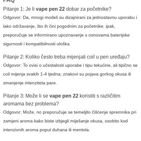
FAQ
Pitanje 1: Je li
vape pen 22
dobar za početnike?
Odgovor: Da, mnogi modeli su dizajnirani za jednostavnu uporabu i
lako održavanje, što ih čini pogodnim za početnike; ipak,
preporučuje se informirano upoznavanje s osnovama baterijske
sigurnosti i kompatibilnosti uloška.
Pitanje 2: Koliko često treba mijenjati coil u pen uređaju?
Odgovor: To ovisi o učestalosti uporabe i tipu tekućine, ali tipično se
coil mijenja svakih 1-4 tjedna; znakovi su pojava gorkog okusa ili
smanjenje intenziteta pare.
Pitanje 3: Može li se
vape pen 22
koristiti s različitim
aromama bez problema?
Odgovor: Može, no preporučuje se temeljito čišćenje spremnika pri
zamjeni aroma kako biste izbjegli miješanje okusa, osobito kod
intenzivnih aroma poput duhana ili mentola.