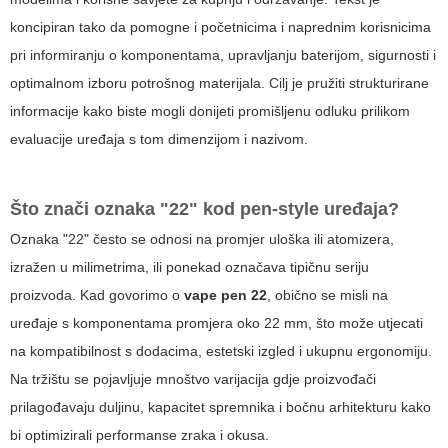
koncipiran tako da pomogne i početnicima i naprednim korisnicima
pri informiranju o komponentama, upravljanju baterijom, sigurnosti i
optimalnom izboru potrošnog materijala. Cilj je pružiti strukturirane
informacije kako biste mogli donijeti promišljenu odluku prilikom
evaluacije uređaja s tom dimenzijom i nazivom.
Što znači oznaka "22" kod pen-style uređaja?
Oznaka "22" često se odnosi na promjer uloška ili atomizera,
izražen u milimetrima, ili ponekad označava tipičnu seriju
proizvoda. Kad govorimo o
vape pen 22
, obično se misli na
uređaje s komponentama promjera oko 22 mm, što može utjecati
na kompatibilnost s dodacima, estetski izgled i ukupnu ergonomiju.
Na tržištu se pojavljuje mnoštvo varijacija gdje proizvođači
prilagođavaju duljinu, kapacitet spremnika i bočnu arhitekturu kako
bi optimizirali performanse zraka i okusa.