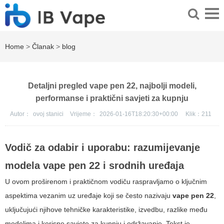
Home
>
Članak
>
blog
Detaljni pregled vape pen 22, najbolji modeli,
performanse i praktični savjeti za kupnju
Autor：
ovoj stanici
Vrijeme：
2026-01-16T18:20:30+00:00
Klik：
211
Vodič za odabir i uporabu: razumijevanje
modela
vape pen 22
i srodnih uređaja
U ovom proširenom i praktičnom vodiču raspravljamo o ključnim
aspektima vezanim uz uređaje koji se često nazivaju
vape pen 22
,
uključujući njihove tehničke karakteristike, izvedbu, razlike među
modelima i korisne savjete za kupnju i održavanje. Tekst je