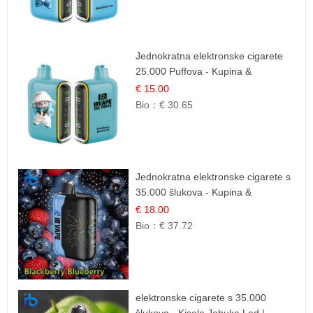
Jednokratna elektronske cigarete
25.000 Puffova - Kupina &
Borovnica | Šumska Voćna
€ 15.00
Mješavina
Bio：
€ 30.65
Jednokratna elektronske cigarete s
35.000 šlukova - Kupina &
Borovnica | Intenzivna Mješavina
€ 18.00
Šumskog Voća
Bio：
€ 37.72
elektronske cigarete s 35.000