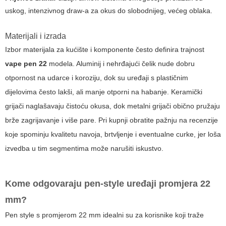
uskog, intenzivnog draw-a za okus do slobodnijeg, većeg oblaka.
Materijali i izrada
Izbor materijala za kućište i komponente često definira trajnost
vape pen 22
modela. Aluminij i nehrđajući čelik nude dobru
otpornost na udarce i koroziju, dok su uređaji s plastičnim
dijelovima često lakši, ali manje otporni na habanje. Keramički
grijači naglašavaju čistoću okusa, dok metalni grijači obično pružaju
brže zagrijavanje i više pare. Pri kupnji obratite pažnju na recenzije
koje spominju kvalitetu navoja, brtvljenje i eventualne curke, jer loša
izvedba u tim segmentima može narušiti iskustvo.
Kome odgovaraju pen-style uređaji promjera 22
mm?
Pen style s promjerom 22 mm idealni su za korisnike koji traže