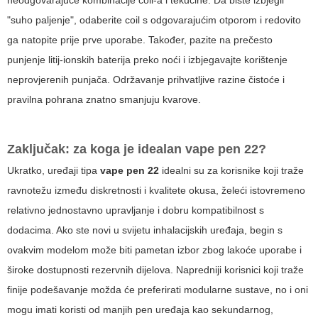
neodgovarajuće kombinacije coil-a i tekućine. Da biste izbjegli
"suho paljenje", odaberite coil s odgovarajućim otporom i redovito
ga natopite prije prve uporabe. Također, pazite na prečesto
punjenje litij-ionskih baterija preko noći i izbjegavajte korištenje
neprovjerenih punjača. Održavanje prihvatljive razine čistoće i
pravilna pohrana znatno smanjuju kvarove.
Zaključak: za koga je idealan
vape pen 22
?
Ukratko, uređaji tipa
vape pen 22
idealni su za korisnike koji traže
ravnotežu između diskretnosti i kvalitete okusa, želeći istovremeno
relativno jednostavno upravljanje i dobru kompatibilnost s
dodacima. Ako ste novi u svijetu inhalacijskih uređaja, begin s
ovakvim modelom može biti pametan izbor zbog lakoće uporabe i
široke dostupnosti rezervnih dijelova. Napredniji korisnici koji traže
finije podešavanje možda će preferirati modularne sustave, no i oni
mogu imati koristi od manjih pen uređaja kao sekundarnog,