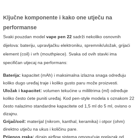
Ključne komponente i kako one utječu na
performanse
Svaki pouzdan model
vape pen 22
sadrži nekoliko osnovnih
dijelova: bateriju, upravljačku elektroniku, spremnik/uložak, grijaći
element (coil) i vrh (mouthpiece). Svaka od ovih stavki ima
specifičan utjecaj na performans:
Baterija:
kapacitet (mAh) i maksimalna izlazna snaga određuju
koliko dugo uređaj traje i koliko gusto paru može proizvesti.
Uložak i kapacitet:
volumen tekućine u mililitrima (ml) određuje
koliko često ćete puniti uređaj. Kod pen-style modela s oznakom 22
često nalazimo standardne kapacitete od 1,5 ml do 5 ml, ovisno o
dizajnu.
Grijač/coil:
materijal (nikrom, kanthal, keramika) i otpor (ohm)
direktno utječu na ukus i količinu pare.
Prijenos zraka:
dizajn airflow sistema omogućuje prelazak od