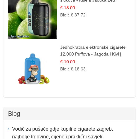
šlukova - Kisela Jabuka Led |
Osježavajući Kiselo-Slatki Okus
€ 18.00
Bio：
€ 37.72
Jednokratna elektronske cigarete
12.000 Puffova - Jagoda i Kivi |
Sočna Voćna Kombinacija
€ 10.00
Bio：
€ 18.63
Blog
Vodič za pušače gdje kupiti e cigarete zagreb,
najbolje trgovine, cijene i praktični savjeti