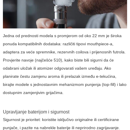
Jedna od prednosti modela s promjerom od oko 22 mm je široka
ponuda kompatibilnih dodataka: različiti tipovi mouthpiece-a,
adaptera za veće spremnike, rezervnih coilova i prijenosnih futrola.
Provjerite navoje (najčešće 510), kako biste bili sigurni da će
odabrani uložak ili atomizer odgovarati vašem uređaju. Ako
planirate čestu zamjenu aroma ili prelazak između e-tekućina,
birajte modele s jednostavnim mehanizmom punjenja (top-fill) i lako
dostupnim zamjenjivim grijačima.
Upravljanje baterijom i sigurnost
Sigurnost je prioritet: koristite isključivo originalne ili certificirane
punjače, i pazite na nabrekle baterije ili neprirodno zagrijavanje.