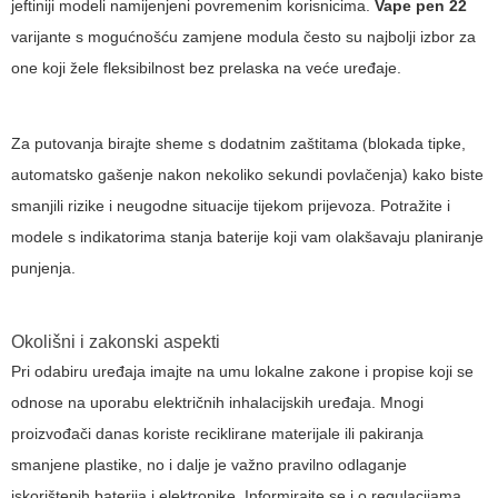
jeftiniji modeli namijenjeni povremenim korisnicima.
Vape pen 22
varijante s mogućnošću zamjene modula često su najbolji izbor za
one koji žele fleksibilnost bez prelaska na veće uređaje.
Za putovanja birajte sheme s dodatnim zaštitama (blokada tipke,
automatsko gašenje nakon nekoliko sekundi povlačenja) kako biste
smanjili rizike i neugodne situacije tijekom prijevoza. Potražite i
modele s indikatorima stanja baterije koji vam olakšavaju planiranje
punjenja.
Okolišni i zakonski aspekti
Pri odabiru uređaja imajte na umu lokalne zakone i propise koji se
odnose na uporabu električnih inhalacijskih uređaja. Mnogi
proizvođači danas koriste reciklirane materijale ili pakiranja
smanjene plastike, no i dalje je važno pravilno odlaganje
iskorištenih baterija i elektronike. Informirajte se i o regulacijama