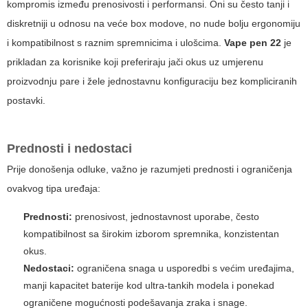
kompromis između prenosivosti i performansi. Oni su često tanji i
diskretniji u odnosu na veće box modove, no nude bolju ergonomiju
i kompatibilnost s raznim spremnicima i ulošcima.
Vape pen 22
je
prikladan za korisnike koji preferiraju jači okus uz umjerenu
proizvodnju pare i žele jednostavnu konfiguraciju bez kompliciranih
postavki.
Prednosti i nedostaci
Prije donošenja odluke, važno je razumjeti prednosti i ograničenja
ovakvog tipa uređaja:
Prednosti:
prenosivost, jednostavnost uporabe, često
kompatibilnost sa širokim izborom spremnika, konzistentan
okus.
Nedostaci:
ograničena snaga u usporedbi s većim uređajima,
manji kapacitet baterije kod ultra-tankih modela i ponekad
ograničene mogućnosti podešavanja zraka i snage.