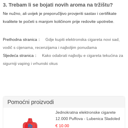
3. Trebam li se bojati novih aroma na tržištu?
Ne nužno, ali uvijek je preporučljivo provjeriti sastav i certifikate
kvalitete te početi s manjom količinom prije redovite upotrebe.
Prethodna stranica：
Gdje kupiti elektronska cigareta novi sad,
vodič s cijenama, recenzijama i najboljim ponudama
Sljedeća stranica：
Kako odabrati najbolju e cigareta tekućina za
sigurniji vaping i vrhunski okus
Pomoćni proizvodi
Jednokratna elektronske cigarete
12.000 Puffova - Lubenica Sladoled
| Ljetna Desertna Aroma
€ 10.00