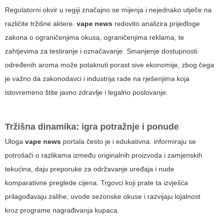
Regulatorni okvir u regiji značajno se mijenja i nejednako utječe na
različite tržišne aktere.
vape news
redovito analizira prijedloge
zakona o ograničenjima okusa, ograničenjima reklama, te
zahtjevima za testiranje i označavanje. Smanjenje dostupnosti
određenih aroma može potaknuti porast sive ekonomije, zbog čega
je važno da zakonodavci i industrija rade na rješenjima koja
istovremeno štite javno zdravlje i legalno poslovanje.
Tržišna dinamika: igra potražnje i ponude
Uloga
vape news
portala često je i edukativna: informiraju se
potrošači o razlikama između originalnih proizvoda i zamjenskih
tekućina, daju preporuke za održavanje uređaja i nude
komparativne preglede cijena. Trgovci koji prate ta izvješća
prilagođavaju zalihe, uvode sezonske okuse i razvijaju lojalnost
kroz programe nagrađivanja kupaca.