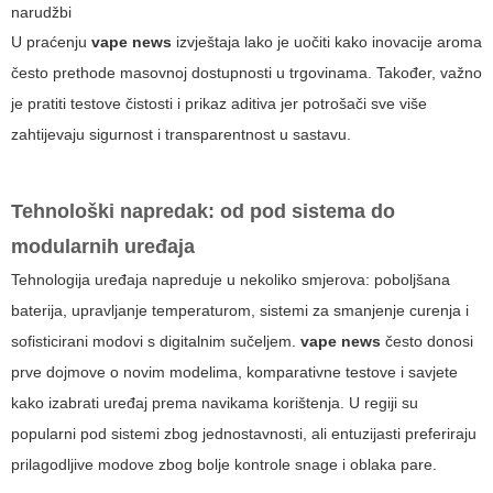
narudžbi
U praćenju
vape news
izvještaja lako je uočiti kako inovacije aroma
često prethode masovnoj dostupnosti u trgovinama. Također, važno
je pratiti testove čistosti i prikaz aditiva jer potrošači sve više
zahtijevaju sigurnost i transparentnost u sastavu.
Tehnološki napredak: od pod sistema do
modularnih uređaja
Tehnologija uređaja napreduje u nekoliko smjerova: poboljšana
baterija, upravljanje temperaturom, sistemi za smanjenje curenja i
sofisticirani modovi s digitalnim sučeljem.
vape news
često donosi
prve dojmove o novim modelima, komparativne testove i savjete
kako izabrati uređaj prema navikama korištenja. U regiji su
popularni
pod
sistemi zbog jednostavnosti, ali entuzijasti preferiraju
prilagodljive modove zbog bolje kontrole snage i oblaka pare.