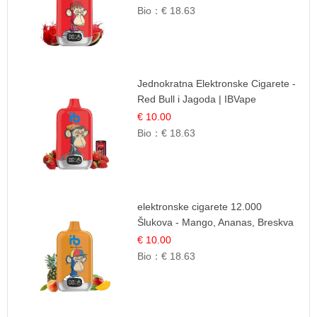
Bio：
€ 18.63
Jednokratna Elektronske Cigarete -
Red Bull i Jagoda | IBVape
€ 10.00
Bio：
€ 18.63
elektronske cigarete 12.000
Šlukova - Mango, Ananas, Breskva
| Tropska Voćna Mješavina
€ 10.00
Bio：
€ 18.63