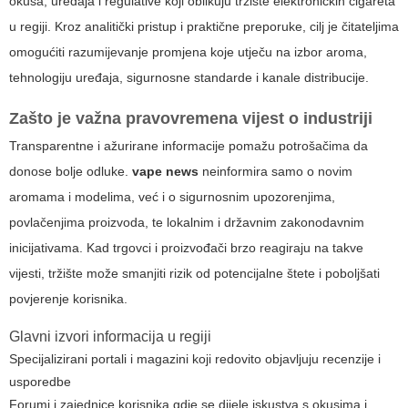
okusa, uređaja i regulative koji oblikuju tržište elektroničkih cigareta
u regiji. Kroz analitički pristup i praktične preporuke, cilj je čitateljima
omogućiti razumijevanje promjena koje utječu na izbor aroma,
tehnologiju uređaja, sigurnosne standarde i kanale distribucije.
Zašto je važna pravovremena vijest o industriji
Transparentne i ažurirane informacije pomažu potrošačima da
donose bolje odluke.
vape news
neinformira samo o novim
aromama i modelima, već i o sigurnosnim upozorenjima,
povlačenjima proizvoda, te lokalnim i državnim zakonodavnim
inicijativama. Kad trgovci i proizvođači brzo reagiraju na takve
vijesti, tržište može smanjiti rizik od potencijalne štete i poboljšati
povjerenje korisnika.
Glavni izvori informacija u regiji
Specijalizirani portali i magazini koji redovito objavljuju recenzije i
usporedbe
Forumi i zajednice korisnika gdje se dijele iskustva s okusima i