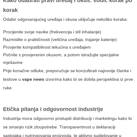
Kako odabrati pravi uređaj i okus: vodič korak po
korak
Odabir odgovarajućeg uređaja i okusa uključuje nekoliko koraka:
Procijenite svoje navike (frekvencija i stil inhalacije)
Razmislite o praktičnosti (veličina uređaja, trajanje baterije)
Provjerite kompatibilnost tekućina s uređajem
Počnite s provjerenim okusom, a potom istražujte specijalne
mješavine
Prije konačne odluke, preporučuje se konzultirati najnovije članke i
testove u
vape news
izvorima kako bi se dobila perspektiva iz prve
ruke.
Etička pitanja i odgovornost industrije
Industrija mora odgovorno pristupiti distribuciji i marketingu kako bi
se smanjio rizik zloupotrebe. Transparentnost u deklaraciji
sastojaka i nutringovanja proizvoda, te aktivno sudjelovanje u