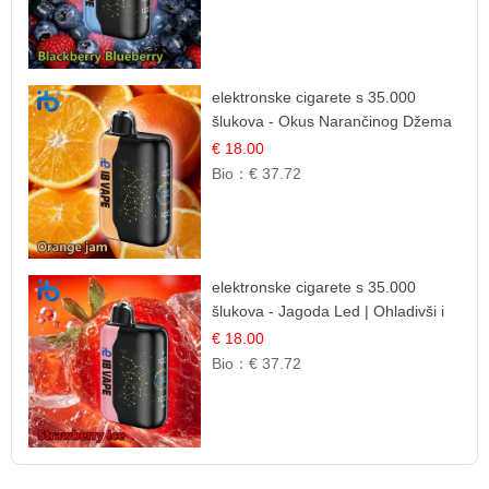
elektronske cigarete s 35.000
šlukova - Okus Narančinog Džema
| Dugotrajno Iskustvo
€ 18.00
Bio：
€ 37.72
elektronske cigarete s 35.000
šlukova - Jagoda Led | Ohladivši i
Osježavajući Okus
€ 18.00
Bio：
€ 37.72