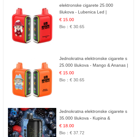
elektronske cigarete 25.000
šlukova - Lubenica Led |
Osježavajući Ljetni Okus
€ 15.00
Bio：
€ 30.65
Jednokratna elektronske cigarete s
25.000 šlukova - Mango & Ananas |
Egzotična Voćna Mješavina
€ 15.00
Bio：
€ 30.65
Jednokratna elektronske cigarete s
35.000 šlukova - Kupina &
Borovnica | Intenzivna Mješavina
€ 18.00
Šumskog Voća
Bio：
€ 37.72