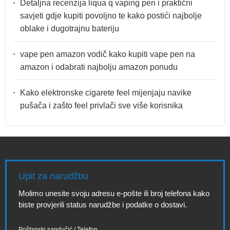
Detaljna recenzija liqua q vaping pen i praktični
savjeti gdje kupiti povoljno te kako postići najbolje
oblake i dugotrajnu bateriju
vape pen amazon vodič kako kupiti vape pen na
amazon i odabrati najbolju amazon ponudu
Kako elektronske cigarete feel mijenjaju navike
pušača i zašto feel privlači sve više korisnika
Upit za narudžbu
Molimo unesite svoju adresu e-pošte ili broj telefona kako
biste provjerili status narudžbe i podatke o dostavi.
Poštanski sandučić / Telefon