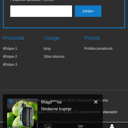
Proizvodi
Usluge
Pravila
iBVape-1
blog
Politika privatnosti
iBVape-2
Slika stranice
iBVape-3
IBVape Internetska Trgovina © 2025 Sva prava pridržana.
✕
Magd***na
Nedavne kupnje
Link:
Elektronik Sigara
Elektronik Sigara
E-Liquid-Kenner
Vapeador