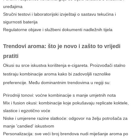
uređajima
Stručni testovi i laboratorijski izvještaji o sastavu tekućina i
sigurnosti baterija
Regulatorne objave i službeni dokumenti nadležnih tijela
Trendovi aroma: što je novo i zašto to vrijedi
pratiti
Okusi su srce iskustva korištenja e-cigareta. Proizvođači stalno
testiraju kombinacije aroma kako bi zadovoljili raznolike
preferencije. Među dominantnim trendovima u regiji su:
Prirodniji tonovi
: voćne kombinacije s manje umjetnih nota
Mix i fusion okusi
: kombinacije koje pokušavaju replicate koktele,
slastice i egzotično voće
Niske i umjerene razine slatkoće
: odgovor na želju potrošača za
manje 'candied' iskustvom
Personalizacija
: sve veći broj brendova nudi miješanje aroma po