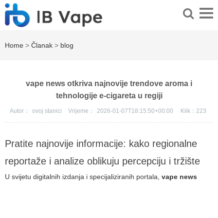
Home
>
Članak
>
blog
vape news otkriva najnovije trendove aroma i
tehnologije e-cigareta u regiji
Autor：
ovoj stanici
Vrijeme：
2026-01-07T18:15:50+00:00
Klik：
223
Pratite najnovije informacije: kako regionalne
reportaže i analize oblikuju percepciju i tržište
U svijetu digitalnih izdanja i specijaliziranih portala,
vape news