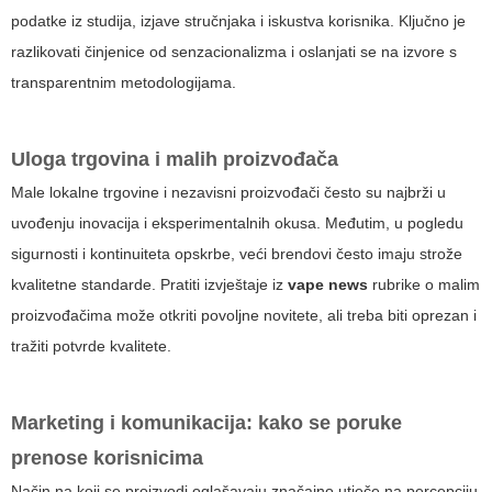
podatke iz studija, izjave stručnjaka i iskustva korisnika. Ključno je
razlikovati činjenice od senzacionalizma i oslanjati se na izvore s
transparentnim metodologijama.
Uloga trgovina i malih proizvođača
Male lokalne trgovine i nezavisni proizvođači često su najbrži u
uvođenju inovacija i eksperimentalnih okusa. Međutim, u pogledu
sigurnosti i kontinuiteta opskrbe, veći brendovi često imaju strože
kvalitetne standarde. Pratiti izvještaje iz
vape news
rubrike o malim
proizvođačima može otkriti povoljne novitete, ali treba biti oprezan i
tražiti potvrde kvalitete.
Marketing i komunikacija: kako se poruke
prenose korisnicima
Način na koji se proizvodi oglašavaju značajno utječe na percepciju