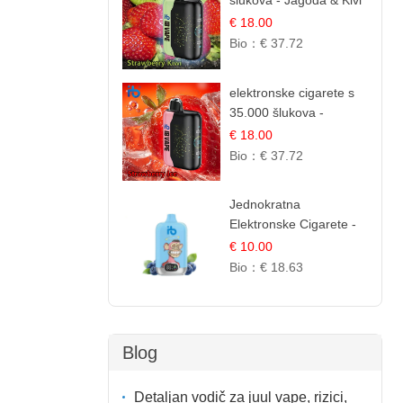
šlukova - Jagoda & Kivi
| Osježavajuća Voćna
€ 18.00
Mješavina
Bio：
€ 37.72
elektronske cigarete s
35.000 šlukova -
Jagoda Led | Ohladivši i
€ 18.00
Osježavajući Okus
Bio：
€ 37.72
Jednokratna
Elektronske Cigarete -
Plavi Malina Led |
€ 10.00
IBVape
Bio：
€ 18.63
Blog
Detaljan vodič za juul vape, rizici,