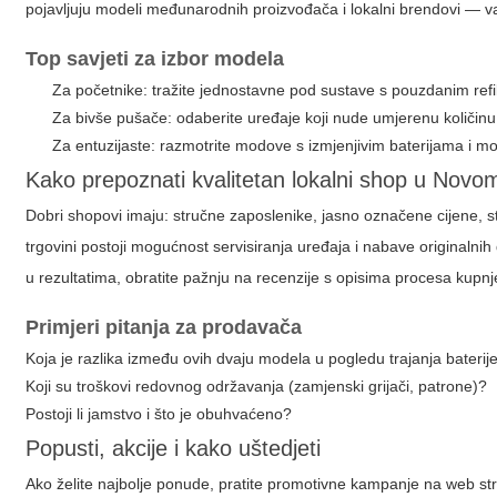
pojavljuju modeli međunarodnih proizvođača i lokalni brendovi — važn
Top savjeti za izbor modela
Za početnike: tražite jednostavne pod sustave s pouzdanim re
Za bivše pušače: odaberite uređaje koji nude umjerenu količinu
Za entuzijaste: razmotrite modove s izmjenjivim baterijama i 
Kako prepoznati kvalitetan lokalni shop u Nov
Dobri shopovi imaju: stručne zaposlenike, jasno označene cijene, st
trgovini postoji mogućnost servisiranja uređaja i nabave originalnih 
u rezultatima, obratite pažnju na recenzije s opisima procesa kupn
Primjeri pitanja za prodavača
Koja je razlika između ovih dvaju modela u pogledu trajanja baterij
Koji su troškovi redovnog održavanja (zamjenski grijači, patrone)?
Postoji li jamstvo i što je obuhvaćeno?
Popusti, akcije i kako uštedjeti
Ako želite najbolje ponude, pratite promotivne kampanje na web s