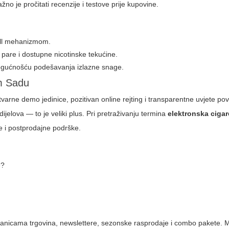
o je pročitati recenzije i testove prije kupovine.
fill mehanizmom.
 pare i dostupne nicotinske tekućine.
mogućnošću podešavanja izlazne snage.
om Sadu
varne demo jedinice, pozitivan online rejting i transparentne uvjete pov
dijelova — to je veliki plus. Pri pretraživanju termina
elektronska cigar
je i postprodajne podrške.
e?
tranicama trgovina, newslettere, sezonske rasprodaje i combo pakete. 