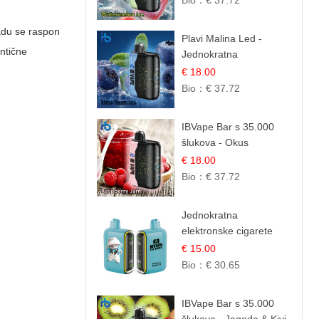
Bio：
€ 37.72
Sadu se raspon
Plavi Malina Led -
entične
Jednokratna
elektronske cigarete s
€ 18.00
35.000 šlukova | IBVape
Bio：
€ 37.72
IBVape Bar s 35.000
šlukova - Okus
Malinova Džema |
€ 18.00
Slatka Voćna Aroma
Bio：
€ 37.72
Jednokratna
elektronske cigarete
25.000 Puffova - Kupina
€ 15.00
& Borovnica | Šumska
Bio：
€ 30.65
Voćna Mješavina
IBVape Bar s 35.000