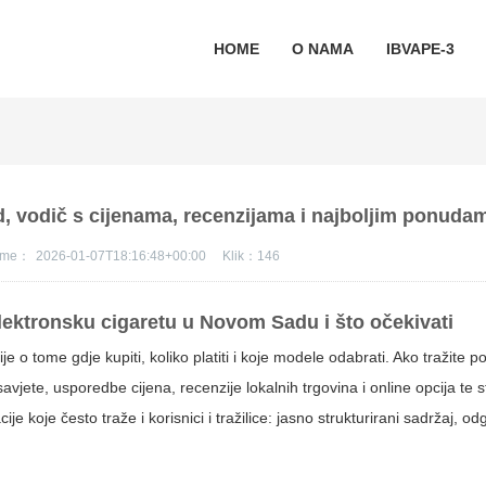
HOME
O NAMA
IBVAPE-3
ad, vodič s cijenama, recenzijama i najboljim ponuda
jeme：
2026-01-07T18:16:48+00:00
Klik：
146
lektronsku cigaretu u Novom Sadu i što očekivati
o tome gdje kupiti, koliko platiti i koje modele odabrati. Ako tražite p
savjete, usporedbe cijena, recenzije lokalnih trgovina i online opcija te s
je koje često traže i korisnici i tražilice: jasno strukturirani sadržaj, o