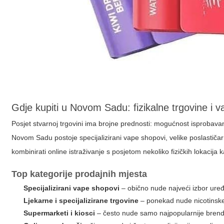
Gdje kupiti u Novom Sadu: fizikalne trgovine i 
Posjet stvarnoj trgovini ima brojne prednosti: mogućnost isprobava
Novom Sadu postoje specijalizirani vape shopovi, velike poslastiča
kombinirati online istraživanje s posjetom nekoliko fizičkih lokacija k
Top kategorije prodajnih mjesta
Specijalizirani vape shopovi
– obično nude najveći izbor uređa
Ljekarne i specijalizirane trgovine
– ponekad nude nicotinske
Supermarketi i kiosci
– često nude samo najpopularnije brendov