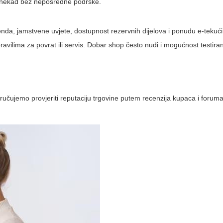
 ponekad bez neposredne podrške.
renda, jamstvene uvjete, dostupnost rezervnih dijelova i ponudu e-tekući
ilima za povrat ili servis. Dobar shop često nudi i mogućnost testiranj
eporučujemo provjeriti reputaciju trgovine putem recenzija kupaca i forum