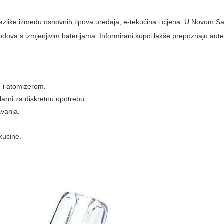
i razlike između osnovnih tipova uređaja, e-tekućina i cijena. U Novom 
 modova s izmjenjivim baterijama. Informirani kupci lakše prepoznaju aut
 i atomizerom.
ularni za diskretnu upotrebu.
avanja.
.
ekućine.