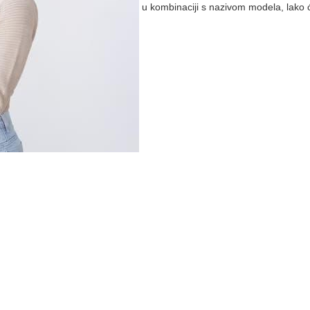
u kombinaciji s nazivom modela, lako 