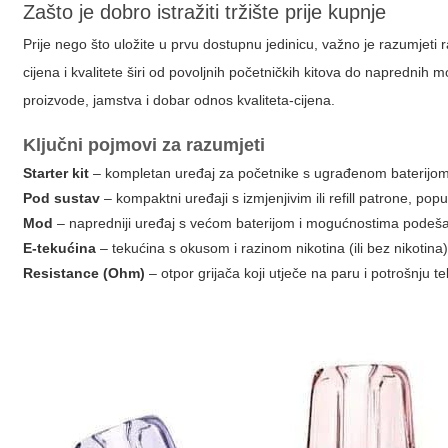
Zašto je dobro istražiti tržište prije kupnje
Prije nego što uložite u prvu dostupnu jedinicu, važno je razumjet
cijena i kvalitete širi od povoljnih početničkih kitova do naprednih
proizvode, jamstva i dobar odnos kvaliteta-cijena.
Ključni pojmovi za razumjeti
Starter kit
– kompletan uređaj za početnike s ugrađenom baterijom
Pod sustav
– kompaktni uređaji s izmjenjivim ili refill patrone, pop
Mod
– napredniji uređaj s većom baterijom i mogućnostima podeš
E-tekućina
– tekućina s okusom i razinom nikotina (ili bez nikotina)
Resistance (Ohm)
– otpor grijača koji utječe na paru i potrošnju t