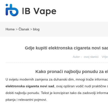
Home
>
Članak
>
blog
Gdje kupiti elektronska cigareta novi s
Autor：
ovoj stanici
Vri
Kako pronaći najbolju ponudu za e
U svijetu modernih zamjena za duhanski dim, mnogi traže informacije 
elektronska cigareta novi sad
, ovaj opširan vodič nudi praktične 
dobiti najbolju ponudu. Tekst je koncipiran tako da zadovolji informaci
pitanja i relevantni pojmovi.