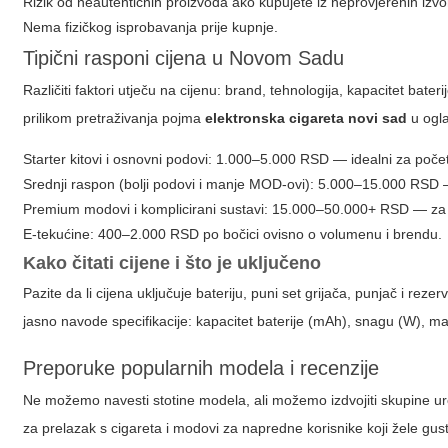
Rizik od neautentičnih proizvoda ako kupujete iz neprovjerenih izvo
Nema fizičkog isprobavanja prije kupnje.
Tipični rasponi cijena u Novom Sadu
Različiti faktori utječu na cijenu: brand, tehnologija, kapacitet bater
prilikom pretraživanja pojma
elektronska cigareta novi sad
u ogla
Starter kitovi i osnovni podovi
: 1.000–5.000 RSD — idealni za počet
Srednji raspon (bolji podovi i manje MOD-ovi)
: 5.000–15.000 RSD — 
Premium modovi i komplicirani sustavi
: 15.000–50.000+ RSD — za en
E-tekućine
: 400–2.000 RSD po bočici ovisno o volumenu i brendu.
Kako čitati cijene i što je uključeno
Pazite da li cijena uključuje bateriju, puni set grijača, punjač i re
jasno navode specifikacije: kapacitet baterije (mAh), snagu (W), mat
Preporuke popularnih modela i recenzije
Ne možemo navesti stotine modela, ali možemo izdvojiti skupine ure
za prelazak s cigareta i modovi za napredne korisnike koji žele gus