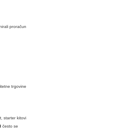
anirali proračun
itetne trgovine
 starter kitovi
d
često se