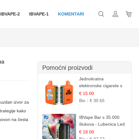
IBVAPE-2
IBVAPE-1
KOMENTARI
ma
Pomoćni proizvodi
Jednokratna
elektronske cigarete s
25.000 šlukova - Mango
€ 15.00
& Ananas | Egzotična
Bio：
€ 30.65
ouzdan izvor za
Voćna Mješavina
trategije kako
IBVape Bar s 35.000
dgovori na česta
šlukova - Lubenica Led
| Osježavajući Ljetni
€ 18.00
Okus