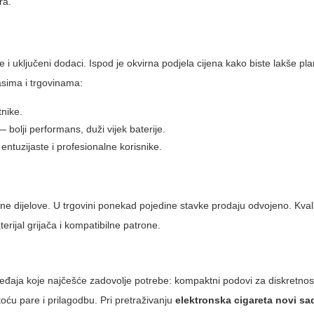
ra.
ije i uključeni dodaci. Ispod je okvirna podjela cijena kako biste lakše pl
sima i trgovinama:
nike.
bolji performans, duži vijek baterije.
tuzijaste i profesionalne korisnike.
zervne dijelove. U trgovini ponekad pojedine stavke prodaju odvojeno. Kval
erijal grijača i kompatibilne patrone.
đaja koje najčešće zadovolje potrebe: kompaktni podovi za diskretnost,
toću pare i prilagodbu. Pri pretraživanju
elektronska cigareta novi sa