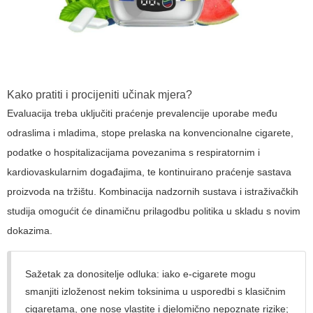
Kako pratiti i procijeniti učinak mjera?
Evaluacija treba uključiti praćenje prevalencije uporabe među
odraslima i mladima, stope prelaska na konvencionalne cigarete,
podatke o hospitalizacijama povezanima s respiratornim i
kardiovaskularnim događajima, te kontinuirano praćenje sastava
proizvoda na tržištu. Kombinacija nadzornih sustava i istraživačkih
studija omogućit će dinamičnu prilagodbu politika u skladu s novim
dokazima.
Sažetak za donositelje odluka:
iako e-cigarete mogu
smanjiti izloženost nekim toksinima u usporedbi s klasičnim
cigaretama, one nose vlastite i djelomično nepoznate rizike;