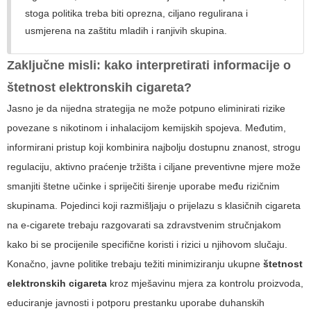
stoga politika treba biti oprezna, ciljano regulirana i
usmjerena na zaštitu mladih i ranjivih skupina.
Zaključne misli: kako interpretirati informacije o
štetnost elektronskih cigareta
?
Jasno je da nijedna strategija ne može potpuno eliminirati rizike
povezane s nikotinom i inhalacijom kemijskih spojeva. Međutim,
informirani pristup koji kombinira najbolju dostupnu znanost, strogu
regulaciju, aktivno praćenje tržišta i ciljane preventivne mjere može
smanjiti štetne učinke i spriječiti širenje uporabe među rizičnim
skupinama. Pojedinci koji razmišljaju o prijelazu s klasičnih cigareta
na e-cigarete trebaju razgovarati sa zdravstvenim stručnjakom
kako bi se procijenile specifične koristi i rizici u njihovom slučaju.
Konačno, javne politike trebaju težiti minimiziranju ukupne
štetnost
elektronskih cigareta
kroz mješavinu mjera za kontrolu proizvoda,
educiranje javnosti i potporu prestanku uporabe duhanskih