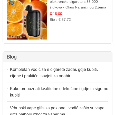
elektronske cigarete s 35.000
šlukova - Okus Narančinog Džema
| Dugotrajno Iskustvo
€ 18.00
Bio：
€ 37.72
Blog
Kompletan vodič za e cigarete zadar, gdje kupiti,
cijene i praktični savjeti za odabir
Kako prepoznati kvalitetne e-tekućine i gdje ih sigurno
kupiti
Vrhunski vape gifts za poklone i vodič zašto su vape
gifts najbolji izbor za vaperima