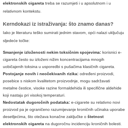
elektronskih cigareta
treba se razumjeti i u apsolutnom i u
relativnom kontekstu.
Kerndokazi iz istraživanja: što znamo danas?
Iako je literaturu teško sumirati jednim stavom, opći nalazi uključuju
sljedeće točke:
Smanjenje izloženosti nekim toksičnim spojevima:
korisnici e-
cigareta često su izloženi nižim koncentracijama mnogih
uobičajenih toksina u usporedbi s pušačima klasičnih cigareta.
Postojanje novih i neočekivanih rizika:
određeni proizvodi,
posebice s niskom kvalitetom proizvodnje, mogu sadržavati
metalne čestice, visoke razine formaldehida ili specifične aldehide
koji nastaju pri visokoj temperaturi.
Nedostatak dugoročnih podataka:
e-cigarete su relativno novi
proizvod pa je ograničeno razumijevanje kroničnih učinaka uporabe
desetljećima, što otežava konačne zaključke o
štetnost
elektronskih cigareta
na dugoročnu incidenciju kroničnih bolesti.