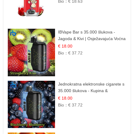
Bio：
€ 18.63
IBVape Bar s 35.000 šlukova -
Jagoda & Kivi | Osježavajuća Voćna
Mješavina
€ 18.00
Bio：
€ 37.72
Jednokratna elektronske cigarete s
35.000 šlukova - Kupina &
Borovnica | Intenzivna Mješavina
€ 18.00
Šumskog Voća
Bio：
€ 37.72