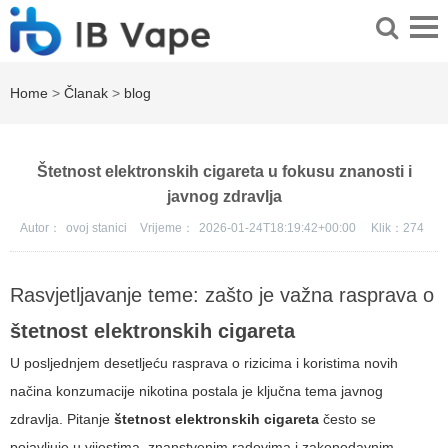
Home
>
Članak
>
blog
Štetnost elektronskih cigareta u fokusu znanosti i
javnog zdravlja
Autor：
ovoj stanici
Vrijeme：
2026-01-24T18:19:42+00:00
Klik：
274
Rasvjetljavanje teme: zašto je važna rasprava o
štetnost elektronskih cigareta
U posljednjem desetljeću rasprava o rizicima i koristima novih
načina konzumacije nikotina postala je ključna tema javnog
zdravlja. Pitanje
štetnost elektronskih cigareta
često se
pojavljuje u vijestima, znanstvenim radovima i zakonodavnim