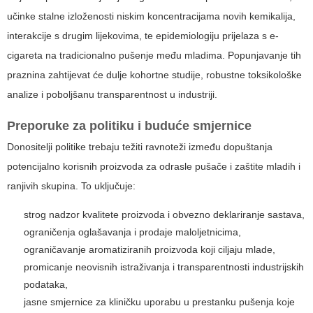
učinke stalne izloženosti niskim koncentracijama novih kemikalija,
interakcije s drugim lijekovima, te epidemiologiju prijelaza s e-
cigareta na tradicionalno pušenje među mladima. Popunjavanje tih
praznina zahtijevat će dulje kohortne studije, robustne toksikološke
analize i poboljšanu transparentnost u industriji.
Preporuke za politiku i buduće smjernice
Donositelji politike trebaju težiti ravnoteži između dopuštanja
potencijalno korisnih proizvoda za odrasle pušače i zaštite mladih i
ranjivih skupina. To uključuje:
strog nadzor kvalitete proizvoda i obvezno deklariranje sastava,
ograničenja oglašavanja i prodaje maloljetnicima,
ograničavanje aromatiziranih proizvoda koji ciljaju mlade,
promicanje neovisnih istraživanja i transparentnosti industrijskih
podataka,
jasne smjernice za kliničku uporabu u prestanku pušenja koje