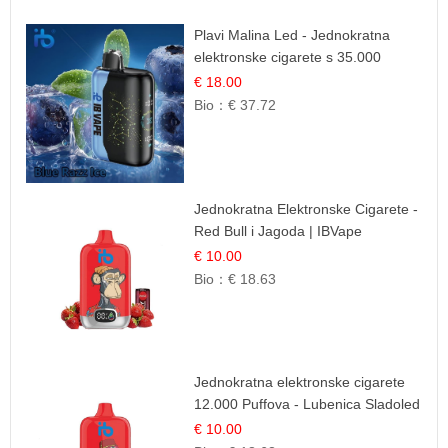
Plavi Malina Led - Jednokratna
elektronske cigarete s 35.000
šlukova | IBVape
€ 18.00
Bio：
€ 37.72
Jednokratna Elektronske Cigarete -
Red Bull i Jagoda | IBVape
€ 10.00
Bio：
€ 18.63
Jednokratna elektronske cigarete
12.000 Puffova - Lubenica Sladoled
| Ljetna Desertna Aroma
€ 10.00