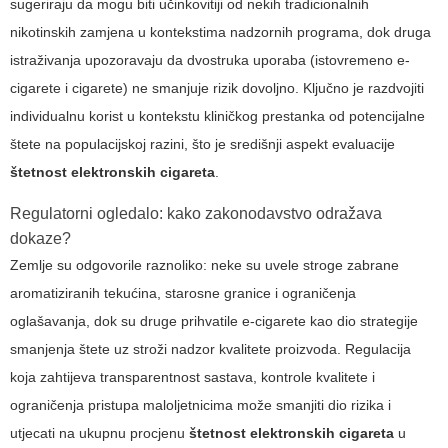
sugeriraju da mogu biti učinkovitiji od nekih tradicionalnih
nikotinskih zamjena u kontekstima nadzornih programa, dok druga
istraživanja upozoravaju da dvostruka uporaba (istovremeno e-
cigarete i cigarete) ne smanjuje rizik dovoljno. Ključno je razdvojiti
individualnu korist u kontekstu kliničkog prestanka od potencijalne
štete na populacijskoj razini, što je središnji aspekt evaluacije
štetnost elektronskih cigareta
.
Regulatorni ogledalo: kako zakonodavstvo odražava
dokaze?
Zemlje su odgovorile raznoliko: neke su uvele stroge zabrane
aromatiziranih tekućina, starosne granice i ograničenja
oglašavanja, dok su druge prihvatile e-cigarete kao dio strategije
smanjenja štete uz stroži nadzor kvalitete proizvoda. Regulacija
koja zahtijeva transparentnost sastava, kontrole kvalitete i
ograničenja pristupa maloljetnicima može smanjiti dio rizika i
utjecati na ukupnu procjenu
štetnost elektronskih cigareta
u