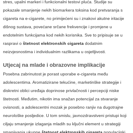
stres, upalni markeri i funkcionalni testovi pluća. Studije su
pokazale smanjenje nekih biomarkera toksina kod pretvaranja s
cigareta na e-cigarete, no primijećeni su i znakovi akutne iritacije
dišnog sustava, povećane srčane frekvencije i promjene u
endotelnim funkcijama kod nekih korisnika. Sve to pripisuje se u
raspravi o
štetnost elektronskih cigareta
dodatnim
neizvjesnostima i individualnim razlikama u osjetljivosti.
Utjecaj na mlade i obrazovne implikacije
Posebna zabrinutost je porast uporabe e-cigareta među
adolescentima. Aromatizirane tekućine, marketinške strategije i
diskretni oblici uređaja doprinose privlačnosti i percepciji niske
štetnosti. Međutim, nikotin ima snažan potencijal za stvaranje
ovisnosti, a adolescentni mozak je posebno ranjiv na dugotrajne
neurološke posljedice. U tom smislu, javnozdravstveni pristupi koji
ciljaju smanjenje izlaganja mladih su ključni element u strategiji
smanjivanja ukupne
štetnost elektronskih cigareta
populacijski