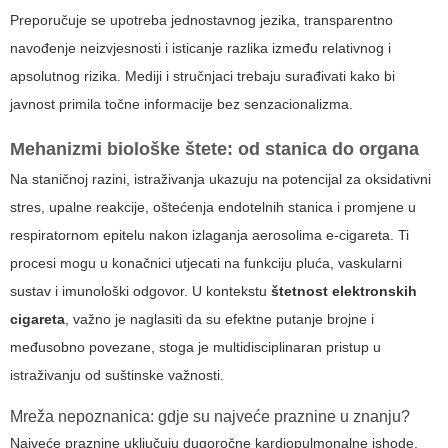
Preporučuje se upotreba jednostavnog jezika, transparentno
navođenje neizvjesnosti i isticanje razlika između relativnog i
apsolutnog rizika. Mediji i stručnjaci trebaju surađivati kako bi
javnost primila točne informacije bez senzacionalizma.
Mehanizmi biološke štete: od stanica do organa
Na staničnoj razini, istraživanja ukazuju na potencijal za oksidativni
stres, upalne reakcije, oštećenja endotelnih stanica i promjene u
respiratornom epitelu nakon izlaganja aerosolima e-cigareta. Ti
procesi mogu u konačnici utjecati na funkciju pluća, vaskularni
sustav i imunološki odgovor. U kontekstu
štetnost elektronskih
cigareta
, važno je naglasiti da su efektne putanje brojne i
međusobno povezane, stoga je multidisciplinaran pristup u
istraživanju od suštinske važnosti.
Mreža nepoznanica: gdje su najveće praznine u znanju?
Najveće praznine uključuju dugoročne kardiopulmonalne ishode,