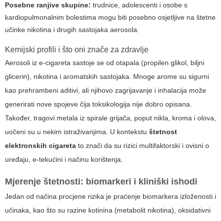
Posebne ranjive skupine:
trudnice, adolescenti i osobe s
kardiopulmonalnim bolestima mogu biti posebno osjetljive na štetne
učinke nikotina i drugih sastojaka aerosola.
Kemijski profili i što oni znače za zdravlje
Aerosoli iz e-cigareta sastoje se od otapala (propilen glikol, biljni
glicerin), nikotina i aromatskih sastojaka. Mnoge arome su sigurni
kao prehrambeni aditivi, ali njihovo zagrijavanje i inhalacija može
generirati nove spojeve čija toksikologija nije dobro opisana.
Također, tragovi metala iz spirale grijača, poput nikla, kroma i olova,
uočeni su u nekim istraživanjima. U kontekstu
štetnost
elektronskih cigareta
to znači da su rizici multifaktorski i ovisni o
uređaju, e-tekućini i načinu korištenja.
Mjerenje štetnosti: biomarkeri i kliniški ishodi
Jedan od načina procjene rizika je praćenje biomarkera izloženosti i
učinaka, kao što su razine kotinina (metabolit nikotina), oksidativni