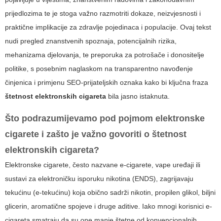
prijedlozima te je stoga važno razmotriti dokaze, neizvjesnosti i
praktične implikacije za zdravlje pojedinaca i populacije. Ovaj tekst
nudi pregled znanstvenih spoznaja, potencijalnih rizika,
mehanizama djelovanja, te preporuka za potrošače i donositelje
politike, s posebnim naglaskom na transparentno navođenje
činjenica i primjenu SEO-prijateljskih oznaka kako bi ključna fraza
štetnost elektronskih cigareta
bila jasno istaknuta.
Što podrazumijevamo pod pojmom elektronske
cigarete i zašto je važno govoriti o
štetnost
elektronskih cigareta
?
Elektronske cigarete, često nazvane e-cigarete, vape uređaji ili
sustavi za elektroničku isporuku nikotina (ENDS), zagrijavaju
tekućinu (e-tekućinu) koja obično sadrži nikotin, propilen glikol, biljni
glicerin, aromatične spojeve i druge aditive. Iako mnogi korisnici e-
cigareta smatraju da su one manje štetne od konvencionalnih