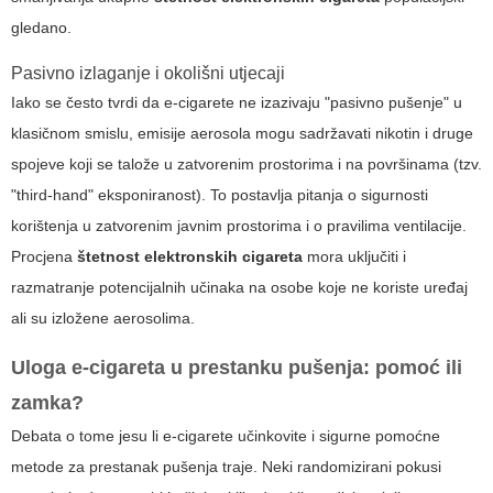
gledano.
Pasivno izlaganje i okolišni utjecaji
Iako se često tvrdi da e-cigarete ne izazivaju "pasivno pušenje" u
klasičnom smislu, emisije aerosola mogu sadržavati nikotin i druge
spojeve koji se talože u zatvorenim prostorima i na površinama (tzv.
"third-hand" eksponiranost). To postavlja pitanja o sigurnosti
korištenja u zatvorenim javnim prostorima i o pravilima ventilacije.
Procjena
štetnost elektronskih cigareta
mora uključiti i
razmatranje potencijalnih učinaka na osobe koje ne koriste uređaj
ali su izložene aerosolima.
Uloga e-cigareta u prestanku pušenja: pomoć ili
zamka?
Debata o tome jesu li e-cigarete učinkovite i sigurne pomoćne
metode za prestanak pušenja traje. Neki randomizirani pokusi