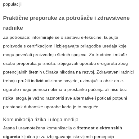
populaciji.
Praktične preporuke za potrošače i zdravstvene
radnike
Za potrošače: informirajte se o sastavu e-tekućine, kupujte
proizvode s certifikacijom i izbjegavajte prilagodbe uređaja koje
mogu povećati proizvodnju štetnih spojeva. Za trudnice i mlađe
osobe preporuka je izričita: izbjegavati uporabu e-cigareta zbog
potencijalnih štetnih učinaka nikotina na razvoj. Zdravstveni radnici
trebaju pružiti individualizirane savjete, uzimajući u obzir da e-
cigarete mogu pomoći nekima u prestanku pušenja ali nisu bez
rizika; stoga je važno razmotriti sve alternative i poticati potpuni
prestanak duhanske uporabe kada je to moguće.
Komunikacija rizika i uloga medija
Jasna i uravnotežena komunikacija o
štetnost elektronskih
cigareta
ključna je za izbjegavanje iskrivljenih percepcija.