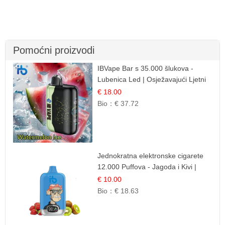
Pomoćni proizvodi
IBVape Bar s 35.000 šlukova -
Lubenica Led | Osježavajući Ljetni
Okus
€ 18.00
Bio：
€ 37.72
Jednokratna elektronske cigarete
12.000 Puffova - Jagoda i Kivi |
Sočna Voćna Kombinacija
€ 10.00
Bio：
€ 18.63