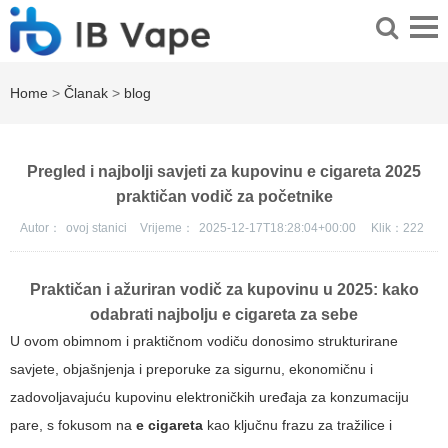
Home
>
Članak
>
blog
Pregled i najbolji savjeti za kupovinu e cigareta 2025
praktičan vodič za početnike
Autor：
ovoj stanici
Vrijeme：
2025-12-17T18:28:04+00:00
Klik：
222
Praktičan i ažuriran vodič za kupovinu u 2025: kako
odabrati najbolju e cigareta za sebe
U ovom obimnom i praktičnom vodiču donosimo strukturirane
savjete, objašnjenja i preporuke za sigurnu, ekonomičnu i
zadovoljavajuću kupovinu elektroničkih uređaja za konzumaciju
pare, s fokusom na
e cigareta
kao ključnu frazu za tražilice i