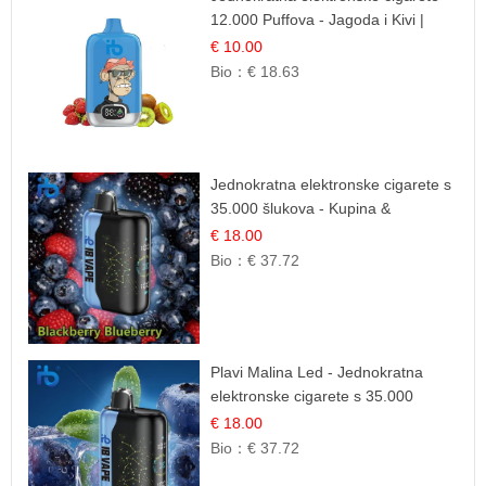
12.000 Puffova - Jagoda i Kivi |
Sočna Voćna Kombinacija
€ 10.00
Bio：
€ 18.63
Jednokratna elektronske cigarete s
35.000 šlukova - Kupina &
Borovnica | Intenzivna Mješavina
€ 18.00
Šumskog Voća
Bio：
€ 37.72
Plavi Malina Led - Jednokratna
elektronske cigarete s 35.000
šlukova | IBVape
€ 18.00
Bio：
€ 37.72