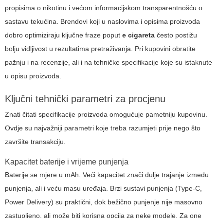
propisima o nikotinu i većom informacijskom transparentnošću o
sastavu tekućina. Brendovi koji u naslovima i opisima proizvoda
dobro optimiziraju ključne fraze poput
e cigareta
često postižu
bolju vidljivost u rezultatima pretraživanja. Pri kupovini obratite
pažnju i na recenzije, ali i na tehničke specifikacije koje su istaknute
u opisu proizvoda.
Ključni tehnički parametri za procjenu
Znati čitati specifikacije proizvoda omogućuje pametniju kupovinu.
Ovdje su najvažniji parametri koje treba razumjeti prije nego što
završite transakciju.
Kapacitet baterije i vrijeme punjenja
Baterije se mjere u mAh. Veći kapacitet znači dulje trajanje između
punjenja, ali i veću masu uređaja. Brzi sustavi punjenja (Type-C,
Power Delivery) su praktični, dok bežično punjenje nije masovno
zastupljeno, ali može biti korisna opcija za neke modele. Za one