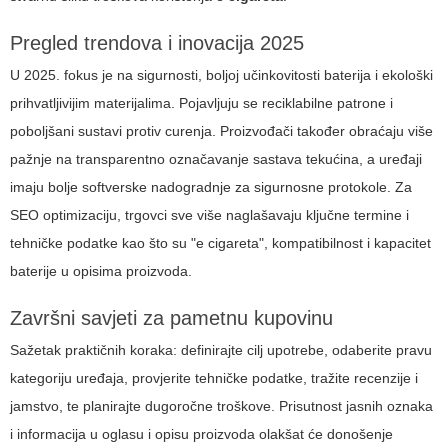
Pregled trendova i inovacija 2025
U 2025. fokus je na sigurnosti, boljoj učinkovitosti baterija i ekološki
prihvatljivijim materijalima. Pojavljuju se reciklabilne patrone i
poboljšani sustavi protiv curenja. Proizvođači također obraćaju više
pažnje na transparentno označavanje sastava tekućina, a uređaji
imaju bolje softverske nadogradnje za sigurnosne protokole. Za
SEO optimizaciju, trgovci sve više naglašavaju ključne termine i
tehničke podatke kao što su "e cigareta", kompatibilnost i kapacitet
baterije u opisima proizvoda.
Završni savjeti za pametnu kupovinu
Sažetak praktičnih koraka: definirajte cilj upotrebe, odaberite pravu
kategoriju uređaja, provjerite tehničke podatke, tražite recenzije i
jamstvo, te planirajte dugoročne troškove. Prisutnost jasnih oznaka
i informacija u oglasu i opisu proizvoda olakšat će donošenje