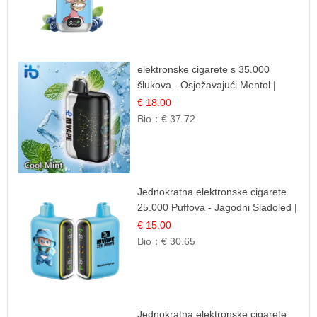
elektronske cigarete s 35.000
šlukova - Osježavajući Mentol |
Čista i Svježa Okus
€ 18.00
Bio：
€ 37.72
Jednokratna elektronske cigarete
25.000 Puffova - Jagodni Sladoled |
Kremasta Slatka Okus
€ 15.00
Bio：
€ 30.65
Jednokratna elektronske cigarete