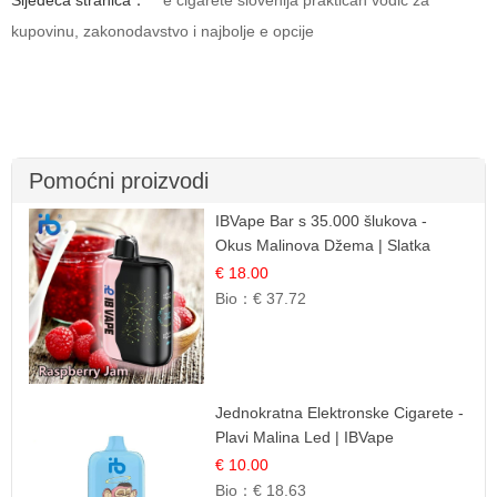
kupovinu, zakonodavstvo i najbolje e opcije
Pomoćni proizvodi
IBVape Bar s 35.000 šlukova -
Okus Malinova Džema | Slatka
Voćna Aroma
€ 18.00
Bio：
€ 37.72
Jednokratna Elektronske Cigarete -
Plavi Malina Led | IBVape
€ 10.00
Bio：
€ 18.63