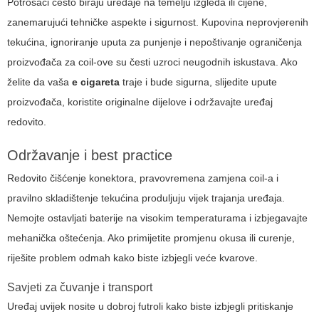
Potrošači često biraju uređaje na temelju izgleda ili cijene,
zanemarujući tehničke aspekte i sigurnost. Kupovina neprovjerenih
tekućina, ignoriranje uputa za punjenje i nepoštivanje ograničenja
proizvođača za coil-ove su česti uzroci neugodnih iskustava. Ako
želite da vaša
e cigareta
traje i bude sigurna, slijedite upute
proizvođača, koristite originalne dijelove i održavajte uređaj
redovito.
Održavanje i best practice
Redovito čišćenje konektora, pravovremena zamjena coil-a i
pravilno skladištenje tekućina produljuju vijek trajanja uređaja.
Nemojte ostavljati baterije na visokim temperaturama i izbjegavajte
mehanička oštećenja. Ako primijetite promjenu okusa ili curenje,
riješite problem odmah kako biste izbjegli veće kvarove.
Savjeti za čuvanje i transport
Uređaj uvijek nosite u dobroj futroli kako biste izbjegli pritiskanje