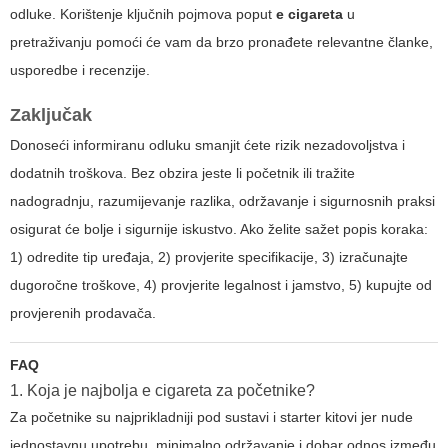
odluke. Korištenje ključnih pojmova poput
e cigareta
u
pretraživanju pomoći će vam da brzo pronađete relevantne članke,
usporedbe i recenzije.
Zaključak
Donoseći informiranu odluku smanjit ćete rizik nezadovoljstva i
dodatnih troškova. Bez obzira jeste li početnik ili tražite
nadogradnju, razumijevanje razlika, održavanje i sigurnosnih praksi
osigurat će bolje i sigurnije iskustvo. Ako želite sažet popis koraka:
1) odredite tip uređaja, 2) provjerite specifikacije, 3) izračunajte
dugoročne troškove, 4) provjerite legalnost i jamstvo, 5) kupujte od
provjerenih prodavača.
FAQ
1. Koja je najbolja e cigareta za početnike?
Za početnike su najprikladniji pod sustavi i starter kitovi jer nude
jednostavnu upotrebu, minimalno održavanje i dobar odnos između