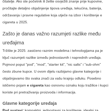
čitatelje. Ako ste početnik ili želite osvježiti znanje prije kupovine,
pročitajte detaljno objašnjenje tipova uređaja, tekućina, baterija,
održavanja i pravne regulative koja utječe na izbor i korištenje
e
cigareta
u 2025.
Zašto je danas važno razumjeti razlike među
uređajima
Tržište je 2025. zasićeno raznim modelima i tehnologijama pa je
ključ razumjeti razlike između jednostavnih i naprednih uređaja.
Pojmovi poput "pod", "mod", "starter kit", "nic salts" i "sub-ohm"
često zbune kupce. U ovom dijelu razbijamo glavne kategorije i
objašnjavamo što svaka znači za vašu krajnju odluku. Posebno
ističemo pojam
e cigareta
kao osnovnu oznaku koju tražilice i kupci
koriste pri pretraživanju proizvoda i informacija.
Glavne kategorije uređaja
Pod sustavi:
kompaktni, jednostavni za korištenje, idealni za