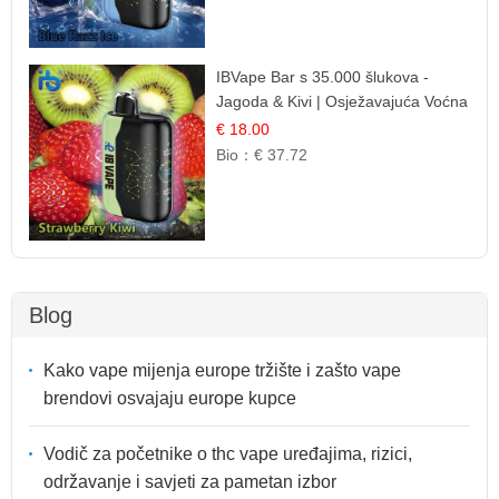
IBVape Bar s 35.000 šlukova -
Jagoda & Kivi | Osježavajuća Voćna
Mješavina
€ 18.00
Bio：
€ 37.72
Blog
Kako vape mijenja europe tržište i zašto vape
brendovi osvajaju europe kupce
Vodič za početnike o thc vape uređajima, rizici,
održavanje i savjeti za pametan izbor