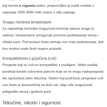
koji koriste
e cigareta
stalno, preporučljivo je tražiti modele s
najmanje 1500-3000 mAh ovisno o stilu vapinga.
Snaga i kontrola temperature
Za naprednije korisnike mogućnost kontrole izlazne snage (u
vatima) i temperature omogućuje precizno podešavanje okusa i
oblaka pare. Pod-sustavi često nemaju ovu vrstu podešavanja, dok
box modovi nude širok raspon postavki.
Kompatibilnost s grijačima (coil)
Provjerite koji su coil-ovi kompatibilni s uređajem. Jeftini uređaji
ponekad koriste zatvorene patrone koje se ne mogu nadopunjavati,
što ograničava izbor tekućina. Sistem koji podržava zamjenjive coil-
ove često je ekonomičniji na duži rok i daje više mogućnosti
prilagodbe okusa i gustoće pare.
Tekućine, nikotin i sigurnost