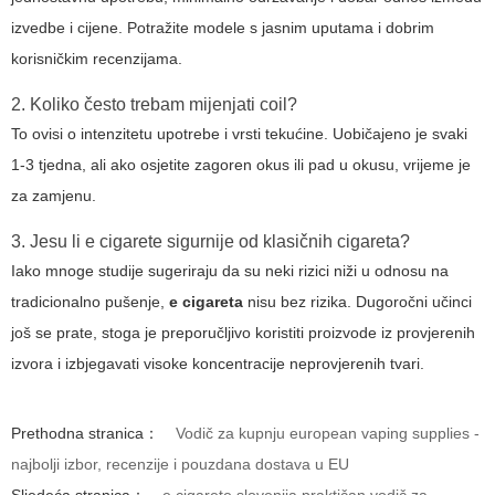
izvedbe i cijene. Potražite modele s jasnim uputama i dobrim
korisničkim recenzijama.
2. Koliko često trebam mijenjati coil?
To ovisi o intenzitetu upotrebe i vrsti tekućine. Uobičajeno je svaki
1-3 tjedna, ali ako osjetite zagoren okus ili pad u okusu, vrijeme je
za zamjenu.
3. Jesu li e cigarete sigurnije od klasičnih cigareta?
Iako mnoge studije sugeriraju da su neki rizici niži u odnosu na
tradicionalno pušenje,
e cigareta
nisu bez rizika. Dugoročni učinci
još se prate, stoga je preporučljivo koristiti proizvode iz provjerenih
izvora i izbjegavati visoke koncentracije neprovjerenih tvari.
Prethodna stranica：
Vodič za kupnju european vaping supplies -
najbolji izbor, recenzije i pouzdana dostava u EU
Sljedeća stranica：
e cigarete slovenija praktičan vodič za