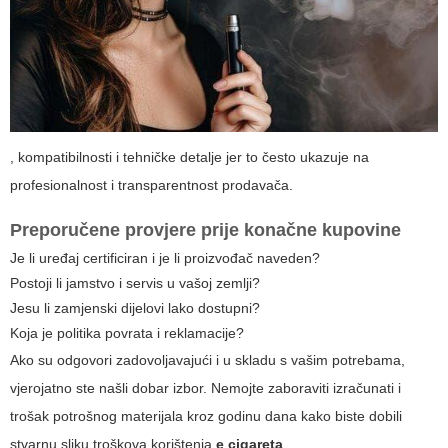
, kompatibilnosti i tehničke detalje jer to često ukazuje na
profesionalnost i transparentnost prodavača.
Preporučene provjere prije konačne kupovine
Je li uređaj certificiran i je li proizvođač naveden?
Postoji li jamstvo i servis u vašoj zemlji?
Jesu li zamjenski dijelovi lako dostupni?
Koja je politika povrata i reklamacije?
Ako su odgovori zadovoljavajući i u skladu s vašim potrebama,
vjerojatno ste našli dobar izbor. Nemojte zaboraviti izračunati i
trošak potrošnog materijala kroz godinu dana kako biste dobili
stvarnu sliku troškova korištenja
e cigareta
.