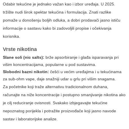
Odabir tekućine je jednako važan kao i izbor uređaja. U 2025.
tržište nudi širok spektar tekućina i formulacija. Znati razlike
pomaže u donošenju boljih odluka, a dobri prodavači jasno ističu
informacije o sastavu kako bi zadovoljili propise i očekivanja
korisnika.
Vrste nikotina
Slane soli (nic salts):
brže apsorbiranje i glađa isparavanja pri
višim koncentracijama, popularne u pod sustavima.
Slobodni bazni nikotin:
češći u većim uređajima i u tekućinama
za sub-ohm vape, daje snažniji udar u grlu pri višim snagama.
Za početnike koji traže alternativu tradicionalnom duhana,
računajte na niže koncentracije i postupno smanjivanje nikotina ako
je cilj reduciranje ovisnosti. Svakako izbjegavajte tekućine
nepoznatog porijekla i potražite proizvođače koji jasno navode
sastav i laboratorijske analize.