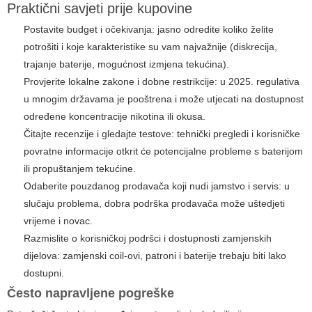
Praktični savjeti prije kupovine
Postavite budget i očekivanja: jasno odredite koliko želite
potrošiti i koje karakteristike su vam najvažnije (diskrecija,
trajanje baterije, mogućnost izmjena tekućina).
Provjerite lokalne zakone i dobne restrikcije: u 2025. regulativa
u mnogim državama je pooštrena i može utjecati na dostupnost
određene koncentracije nikotina ili okusa.
Čitajte recenzije i gledajte testove: tehnički pregledi i korisničke
povratne informacije otkrit će potencijalne probleme s baterijom
ili propuštanjem tekućine.
Odaberite pouzdanog prodavača koji nudi jamstvo i servis: u
slučaju problema, dobra podrška prodavača može uštedjeti
vrijeme i novac.
Razmislite o korisničkoj podršci i dostupnosti zamjenskih
dijelova: zamjenski coil-ovi, patroni i baterije trebaju biti lako
dostupni.
Često napravljene pogreške