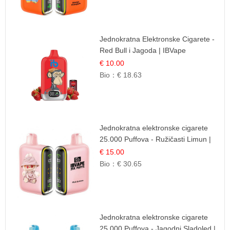
Jednokratna Elektronske Cigarete -
Red Bull i Jagoda | IBVape
€ 10.00
Bio：
€ 18.63
Jednokratna elektronske cigarete
25.000 Puffova - Ružičasti Limun |
Osježavajuća Citrusna Aroma
€ 15.00
Bio：
€ 30.65
Jednokratna elektronske cigarete
25.000 Puffova - Jagodni Sladoled |