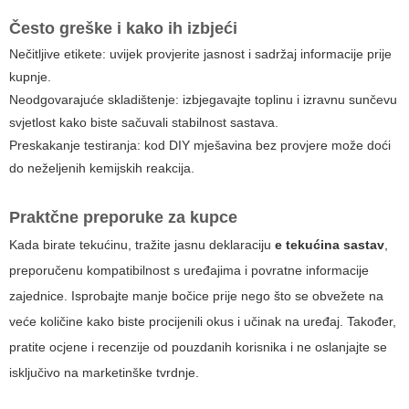
Često greške i kako ih izbjeći
Nečitljive etikete: uvijek provjerite jasnost i sadržaj informacije prije
kupnje.
Neodgovarajuće skladištenje: izbjegavajte toplinu i izravnu sunčevu
svjetlost kako biste sačuvali stabilnost sastava.
Preskakanje testiranja: kod DIY mješavina bez provjere može doći
do neželjenih kemijskih reakcija.
Praktčne preporuke za kupce
Kada birate tekućinu, tražite jasnu deklaraciju
e tekućina sastav​
,
preporučenu kompatibilnost s uređajima i povratne informacije
zajednice. Isprobajte manje bočice prije nego što se obvežete na
veće količine kako biste procijenili okus i učinak na uređaj. Također,
pratite ocjene i recenzije od pouzdanih korisnika i ne oslanjajte se
isključivo na marketinške tvrdnje.