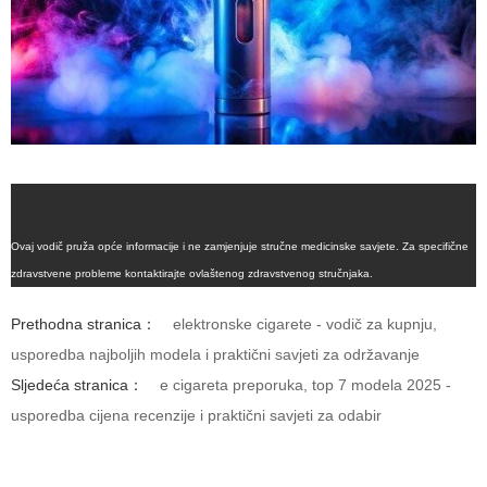
Ovaj vodič pruža opće informacije i ne zamjenjuje stručne medicinske savjete. Za specifične
zdravstvene probleme kontaktirajte ovlaštenog zdravstvenog stručnjaka.
Prethodna stranica：
elektronske cigarete - vodič za kupnju,
usporedba najboljih modela i praktični savjeti za održavanje
Sljedeća stranica：
e cigareta preporuka, top 7 modela 2025 -
usporedba cijena recenzije i praktični savjeti za odabir