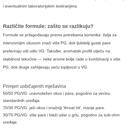
i eventualnim laboratorijskim testiranjima.
Različite formule: zašto se razlikuju?
Formule se prilagođavaju prema potrebama korisnika: želja za
intenzivnijim okusom znači više PG, dok ljubitelji guste pare
preferiraju viši udio VG. Također, aromatski profili utječu na
stabilnost tekućine — neke arome bolje rade u kombinaciji s više
PG, dok druge zahtijevaju veću topljivost u VG.
Primjeri uobičajenih mješavina
50/50 PG/VG: uravnotežen okus i para, pogodno za većinu
standardnih uređaja.
70/30 PG/VG: jači okus i snažniji 'throat hit', manje pare.
30/70 PG/VG: više pare i blaži udar u grlu, pogodno za sub-ohm
uređaje.