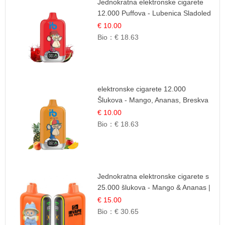
Jednokratna elektronske cigarete
12.000 Puffova - Lubenica Sladoled
| Ljetna Desertna Aroma
€ 10.00
Bio：
€ 18.63
elektronske cigarete 12.000
Šlukova - Mango, Ananas, Breskva
| Tropska Voćna Mješavina
€ 10.00
Bio：
€ 18.63
Jednokratna elektronske cigarete s
25.000 šlukova - Mango & Ananas |
Egzotična Voćna Mješavina
€ 15.00
Bio：
€ 30.65