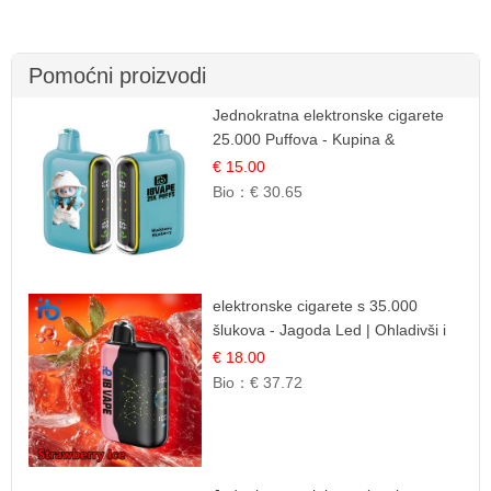
Pomoćni proizvodi
Jednokratna elektronske cigarete
25.000 Puffova - Kupina &
Borovnica | Šumska Voćna
€ 15.00
Mješavina
Bio：
€ 30.65
elektronske cigarete s 35.000
šlukova - Jagoda Led | Ohladivši i
Osježavajući Okus
€ 18.00
Bio：
€ 37.72