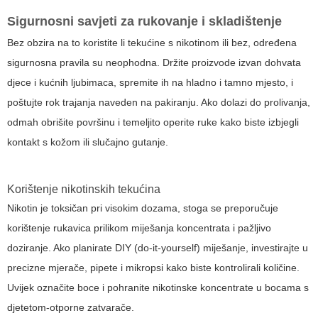
Sigurnosni savjeti za rukovanje i skladištenje
Bez obzira na to koristite li tekućine s nikotinom ili bez, određena
sigurnosna pravila su neophodna. Držite proizvode izvan dohvata
djece i kućnih ljubimaca, spremite ih na hladno i tamno mjesto, i
poštujte rok trajanja naveden na pakiranju. Ako dolazi do prolivanja,
odmah obrišite površinu i temeljito operite ruke kako biste izbjegli
kontakt s kožom ili slučajno gutanje.
Korištenje nikotinskih tekućina
Nikotin je toksičan pri visokim dozama, stoga se preporučuje
korištenje rukavica prilikom miješanja koncentrata i pažljivo
doziranje. Ako planirate DIY (do-it-yourself) miješanje, investirajte u
precizne mjerače, pipete i mikropsi kako biste kontrolirali količine.
Uvijek označite boce i pohranite nikotinske koncentrate u bocama s
djetetom-otporne zatvarače.