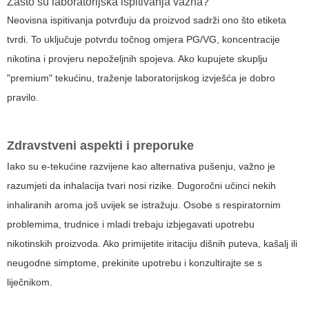
Zašto su laboratorijska ispitivanja važna?
Neovisna ispitivanja potvrđuju da proizvod sadrži ono što etiketa
tvrdi. To uključuje potvrdu točnog omjera PG/VG, koncentracije
nikotina i provjeru nepoželjnih spojeva. Ako kupujete skuplju
"premium" tekućinu, traženje laboratorijskog izvješća je dobro
pravilo.
Zdravstveni aspekti i preporuke
Iako su e-tekućine razvijene kao alternativa pušenju, važno je
razumjeti da inhalacija tvari nosi rizike. Dugoročni učinci nekih
inhaliranih aroma još uvijek se istražuju. Osobe s respiratornim
problemima, trudnice i mladi trebaju izbjegavati upotrebu
nikotinskih proizvoda. Ako primijetite iritaciju dišnih puteva, kašalj ili
neugodne simptome, prekinite upotrebu i konzultirajte se s
liječnikom.