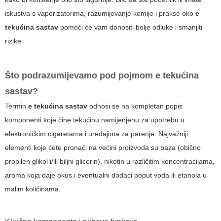
iskustva s vaporizatorima, razumijevanje kemije i prakse oko
e
tekućina sastav​
pomoći će vam donositi bolje odluke i smanjiti
rizike.
Što podrazumijevamo pod pojmom
e tekućina
sastav​
?
Termin
e tekućina sastav​
odnosi se na kompletan popis
komponenti koje čine tekućinu namijenjenu za upotrebu u
elektroničkim cigaretama i uređajima za parenje. Najvažniji
elementi koje ćete pronaći na većini proizvoda su baza (obično
propilen glikol i/ili biljni glicerin), nikotin u različitim koncentracijama,
aroma koja daje okus i eventualni dodaci poput voda ili etanola u
malim količinama.