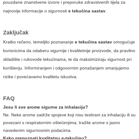
pouzdane znanstvene izvore i preporuke zdravstvenih tijela za
najnovije informacije o sigurnosti
e tekućina sastav​
.
Zaključak
Kratko rečeno, temeljito poznavanje
e tekućina sastav​
omogućuje
korisnicima da odaberu sigurnije i kvalitetnije proizvode, da pravilno
skladište i rukovode tekućinama, te da maksimiziraju sigurnost pri
korištenju. Informiranjem i odgovornim ponašanjem smanjujemo
rizike i povećavamo kvalitetu iskustva.
FAQ
Jesu li sve arome sigurne za inhalaciju?
Ne. Neke arome sadrže spojeve koji nisu testirani za inhalaciju ili su
povezani s respiratornim oštećenjima; tražite arome s jasno
navedenim sigurnosnim podacima.
Kako prepoznati kvalitetnu e-tekućinu?