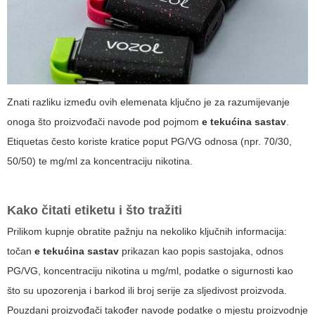
Znati razliku između ovih elemenata ključno je za razumijevanje
onoga što proizvođači navode pod pojmom
e tekućina sastav​
.
Etiquetas često koriste kratice poput PG/VG odnosa (npr. 70/30,
50/50) te mg/ml za koncentraciju nikotina.
Kako čitati etiketu i što tražiti
Prilikom kupnje obratite pažnju na nekoliko ključnih informacija:
točan
e tekućina sastav​
prikazan kao popis sastojaka, odnos
PG/VG, koncentraciju nikotina u mg/ml, podatke o sigurnosti kao
što su upozorenja i barkod ili broj serije za sljedivost proizvoda.
Pouzdani proizvođači također navode podatke o mjestu proizvodnje