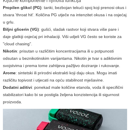
Ključne komponente i njihova funkcija
Propilen glikol (PG)
: tanki, bezbojan tekući spoj koji prenosi okus i
stvara 'throat hit'. Količina PG utječe na intenzitet okusa i na osjećaj
u grlu.
Biljni glicerin (VG)
: gušći, sladak rastvor koji stvara više pare i
daje glatkiji osjećaj pri inhalaciji. Viši udjeli VG često se koriste za
"cloud chasing".
Nikotin
: prisutan u različitim koncentracijama ili u potpunosti
odsutan u beznikotinskim varijantama. Nikotin je tvar s adiktivnim
svojstvima i prema tome zahtijeva pažljivo doziranje i rukovanje.
Arome
: sintetski ili prirodni ekstrakti koji daju okus. Mogu imati
različitu topivost i utjecati na opću stabilnost mješavine.
Dodatni aditivi
: ponekad male količine etanola, voda ili specifični
stabilizatori kako bi se postigla željena konzistencija ili sigurnost
proizvoda.