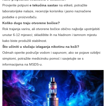
Provjerite potpuni
e tekućina sastav​
na etiketi, potražite
laboratorijske nalaze, recenzije korisnika i jasno naznačene
podatke o proizvođaču.
Koliko dugo traju otvorene bočice?
Rok trajanja varira, ali otvorene bočice obično najbolje upotrijebiti
unutar 6-12 mjeseci; skladištite ih na hladnom i tamnom mjestu
kako biste produžili stabilnost.
Što učiniti u slučaju izlaganja nikotinu na koži?
Odmah operite područje vodom i sapunom; ako se pojave ozbiljni
simptomi, potražite medicinsku pomoć i savjetujte se s
informacijama na MSDS-u.