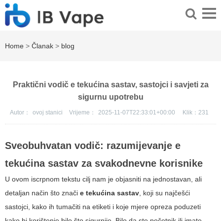
Home
>
Članak
>
blog
Praktični vodič e tekućina sastav, sastojci i savjeti za
sigurnu upotrebu
Autor：
ovoj stanici
Vrijeme：
2025-11-07T22:33:01+00:00
Klik：
231
Sveobuhvatan vodič: razumijevanje
e
tekućina sastav​
za svakodnevne korisnike
U ovom iscrpnom tekstu cilj nam je objasniti na jednostavan, ali
detaljan način što znači
e tekućina sastav​
, koji su najčešći
sastojci, kako ih tumačiti na etiketi i koje mjere opreza poduzeti
kako bi korištenje bilo što sigurnije. Bilo da ste početnik ili imate