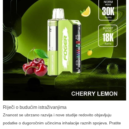
Riječi o budućim istraživanjima
Znanost se ubrzano razvija i nove studije redovito objavljuju
podatke o dugoročnim učincima inhalacije raznih spojeva. Pratite