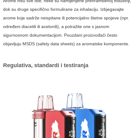
Arome nisu sve iste; neke su namijenjene prehrambenoj industriji,
dok su druge specifično formulirane za inhalaciju. Izbjegavajte
arome koje sadrže neispitane ili potencijalno štetne spojeve (npr.
određeni diacetili ili acetonili), a potražite one s jasnom
sigurnosnom dokumentacijom. Pouzdani proizvođači često
objavljuju MSDS (safety data sheets) za aromatske komponente.
Regulativa, standardi i testiranja