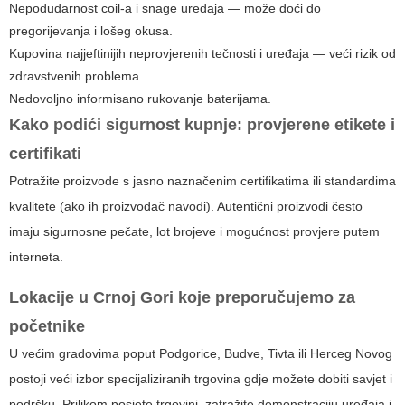
Nepodudarnost coil-a i snage uređaja — može doći do
pregorijevanja i lošeg okusa.
Kupovina najjeftinijih neprovjerenih tečnosti i uređaja — veći rizik od
zdravstvenih problema.
Nedovoljno informisano rukovanje baterijama.
Kako podići sigurnost kupnje: provjerene etikete i
certifikati
Potražite proizvode s jasno naznačenim certifikatima ili standardima
kvalitete (ako ih proizvođač navodi). Autentični proizvodi često
imaju sigurnosne pečate, lot brojeve i mogućnost provjere putem
interneta.
Lokacije u Crnoj Gori koje preporučujemo za
početnike
U većim gradovima poput Podgorice, Budve, Tivta ili Herceg Novog
postoji veći izbor specijaliziranih trgovina gdje možete dobiti savjet i
podršku. Prilikom posjete trgovini, zatražite demonstraciju uređaja i