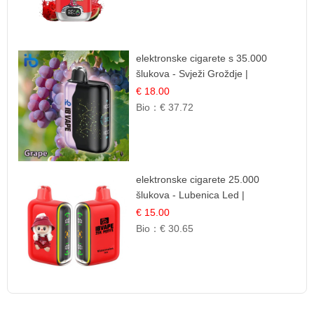
elektronske cigarete s 35.000
šlukova - Svježi Groždje |
Osježavajuća Voćna Aroma
€ 18.00
Bio：
€ 37.72
elektronske cigarete 25.000
šlukova - Lubenica Led |
Osježavajući Ljetni Okus
€ 15.00
Bio：
€ 30.65