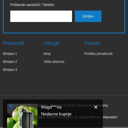
Poštanski sandučić / Telefon
Proizvodi
Usluge
Pravila
iBVape-1
blog
Politika privatnosti
iBVape-2
Slika stranice
iBVape-3
IBVape Internetska Trgovina © 2025 Sva prava pridržana.
✕
Magd***na
Nedavne kupnje
Link:
Elektronik Sigara
Elektronik Sigara
E-Liquid-Kenner
Vapeador