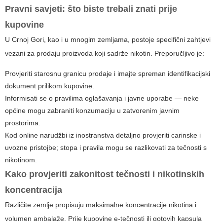
Pravni savjeti: što biste trebali znati prije
kupovine
U Crnoj Gori, kao i u mnogim zemljama, postoje specifični zahtjevi
vezani za prodaju proizvoda koji sadrže nikotin. Preporučljivo je:
Provjeriti starosnu granicu prodaje i imajte spreman identifikacijski
dokument prilikom kupovine.
Informisati se o pravilima oglašavanja i javne uporabe — neke
općine mogu zabraniti konzumaciju u zatvorenim javnim
prostorima.
Kod online narudžbi iz inostranstva detaljno provjeriti carinske i
uvozne pristojbe; stopa i pravila mogu se razlikovati za tečnosti s
nikotinom.
Kako provjeriti zakonitost tečnosti i nikotinskih
koncentracija
Različite zemlje propisuju maksimalne koncentracije nikotina i
volumen ambalaže. Prije kupovine e-tečnosti ili gotovih kapsula