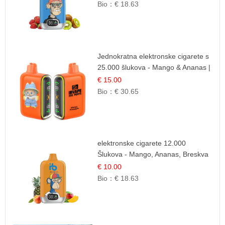
Bio：
€ 18.63
Jednokratna elektronske cigarete s
25.000 šlukova - Mango & Ananas |
Egzotična Voćna Mješavina
€ 15.00
Bio：
€ 30.65
elektronske cigarete 12.000
Šlukova - Mango, Ananas, Breskva
| Tropska Voćna Mješavina
€ 10.00
Bio：
€ 18.63