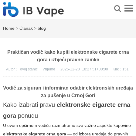
Home
>
Članak
>
blog
Praktičan vodič kako kupiti elektronske cigarete crna
gora i izbjeći pravne zamke
Autor：
ovoj stanici
Vrijeme：
2025-12-28T18:27:51+00:00
Klik：
151
Vodič za siguran i informiran odabir elektronskih uređaja
za pušenje u Crnoj Gori
Kako izabrati pravu
elektronske cigarete crna
gora
ponudu
U ovom opširnom vodiču razmatramo sve važne aspekte kupovine
elektronske cigarete crna gora
— od izbora uređaja do pravnih