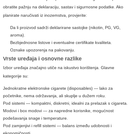
obratite pažnju na deklaraciju, sastav i sigurnosne podatke. Ako
planirate naručivati iz inozemstva, provjerite:
Da li proizvod sadrži deklarirane sastojke (nikotin, PG, VG,
aroma).
Bezbjednosne listove i eventualne certifikate kvaliteta.
Oznake upozorenja na pakovanju.
Vrste uređaja i osnovne razlike
Izbor uređaja značajno utiče na iskustvo korištenja. Glavne
kategorije su:
Jednokratne elektronske cigarete (disposables) — lako za
početnike, nema održavanja, ali skuplje u dužem roku.
Pod sistemi — kompaktni, diskretni, idealni za prelazak s cigareta.
Modovi i box modovi — za napredne korisnike, mogućnost
podešavanja snage i temperature.
Pod zamjenjivi i refill sistemi — balans između udobnosti i
ekonomičnosti.