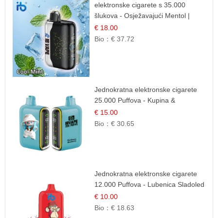
elektronske cigarete s 35.000
šlukova - Osježavajući Mentol |
Čista i Svježa Okus
€ 18.00
Bio：
€ 37.72
Jednokratna elektronske cigarete
25.000 Puffova - Kupina &
Borovnica | Šumska Voćna
€ 15.00
Mješavina
Bio：
€ 30.65
Jednokratna elektronske cigarete
12.000 Puffova - Lubenica Sladoled
| Ljetna Desertna Aroma
€ 10.00
Bio：
€ 18.63