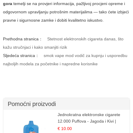
gora
temelji se na provjeri informacija, pažljivoj procjeni opreme i
odgovornom upravljanju potrošnim materijalima — tako ćete izbjeći
pravne i sigurnosne zamke i dobiti kvalitetno iskustvo.
Prethodna stranica：
Stetnost elektronskih cigareta danas, što
kažu stručnjaci i kako smanjiti rizik
Sljedeća stranica：
smok vape mod vodič za kupnju i usporedbu
najboljih modela za početnike i napredne korisnike
Pomoćni proizvodi
Jednokratna elektronske cigarete
12.000 Puffova - Jagoda i Kivi |
Sočna Voćna Kombinacija
€ 10.00