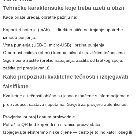
Tehničke karakteristike koje treba uzeti u obzir
Kada birate uređaj, obratite pažnju na:
Kapacitet baterije (mAh) — direktno utiče na trajanje upotrebe
između punjenja.
Vrsta punjenja (USB-C, micro-USB) i brzina punjenja.
Otpornost coilova (ohm) i kompatibilnost s različitim tečnostima.
Sigurnosne zaštite (prekid napajanja, zaštita od kratkog spoja,
zaštita pri pregrijavanju).
Kako prepoznati kvalitetne tečnosti i izbjegavati
falsifikate
Kvalitetne e-tečnosti obično su jasno označene s informacijama o
proizvođaču, sastavu i uputama. Savjeti za provjeru autentičnosti:
Provjerite lot broj i datum proizvodnje.
Potražite QR kod koji vodi na stranicu proizvođača.
Izbjegavajte ekstremno niske cijene — često je to indikator lošeg ili