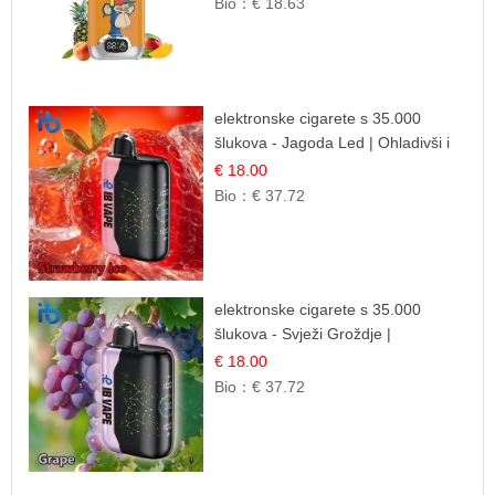
Bio：
€ 18.63
elektronske cigarete s 35.000
šlukova - Jagoda Led | Ohladivši i
Osježavajući Okus
€ 18.00
Bio：
€ 37.72
elektronske cigarete s 35.000
šlukova - Svježi Groždje |
Osježavajuća Voćna Aroma
€ 18.00
Bio：
€ 37.72