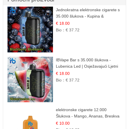
Jednokratna elektronske cigarete s
35.000 šlukova - Kupina &
Borovnica | Intenzivna Mješavina
€ 18.00
Šumskog Voća
Bio：
€ 37.72
IBVape Bar s 35.000 šlukova -
Lubenica Led | Osježavajući Ljetni
Okus
€ 18.00
Bio：
€ 37.72
elektronske cigarete 12.000
Šlukova - Mango, Ananas, Breskva
| Tropska Voćna Mješavina
€ 10.00