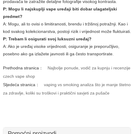
prodavača te zatražite detaljne fotografije visokog kontrasta.
P: Mogu li najskuplji vape uređaji biti dobar ulagateljski
predmet?
A: Mogu, ali to ovisi o limitiranosti, brendu i tržišnoj potražnji. Kao i
kod svakog kolekcionarstva, postoji rizik i vrijednost može fluktuirati.
P: Trebam li osigurati svoj luksuzni uređaj?
A: Ako je uređaj visoke vrijednosti, osiguranje je preporučljivo,
posebno ako ga izlažete javnosti ili ga često transportirate.
Prethodna stranica：
Najbolje ponude, vodič za kupnju i recenzije
czech vape shop
Sljedeća stranica：
vaping vs smoking analiza što je manje štetno
za zdravlje, koliki su troškovi i praktični savjeti za pušače
Pomoćni proizvodi