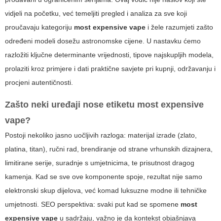
vidjeli na početku, već temeljiti pregled i analiza za sve koji
proučavaju kategoriju
most expensive vape
i žele razumjeti zašto
određeni modeli dosežu astronomske cijene. U nastavku ćemo
razložiti ključne determinante vrijednosti, tipove najskupljih modela,
prolaziti kroz primjere i dati praktične savjete pri kupnji, održavanju i
procjeni autentičnosti.
Zašto neki uređaji nose etiketu most expensive
vape?
Postoji nekoliko jasno uočljivih razloga: materijal izrade (zlato,
platina, titan), ručni rad, brendiranje od strane vrhunskih dizajnera,
limitirane serije, suradnje s umjetnicima, te prisutnost dragog
kamenja. Kad se sve ove komponente spoje, rezultat nije samo
elektronski skup dijelova, već komad luksuzne modne ili tehničke
umjetnosti. SEO perspektiva: svaki put kad se spomene
most
expensive vape
u sadržaju, važno je da kontekst objašnjava