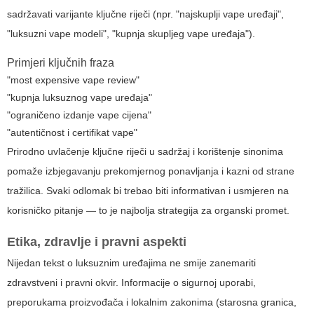
sadržavati varijante ključne riječi (npr. "najskuplji vape uređaji",
"luksuzni vape modeli", "kupnja skupljeg vape uređaja").
Primjeri ključnih fraza
"most expensive vape review"
"kupnja luksuznog vape uređaja"
"ograničeno izdanje vape cijena"
"autentičnost i certifikat vape"
Prirodno uvlačenje ključne riječi u sadržaj i korištenje sinonima
pomaže izbjegavanju prekomjernog ponavljanja i kazni od strane
tražilica. Svaki odlomak bi trebao biti informativan i usmjeren na
korisničko pitanje — to je najbolja strategija za organski promet.
Etika, zdravlje i pravni aspekti
Nijedan tekst o luksuznim uređajima ne smije zanemariti
zdravstveni i pravni okvir. Informacije o sigurnoj uporabi,
preporukama proizvođača i lokalnim zakonima (starosna granica,