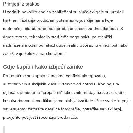
Primjeri iz prakse
U zadnjih nekoliko godina zabilježeni su slučajevi gdje su uređaji
limitiranih izdanja prodavani putem aukcija s cijenama koje
nadmašuju standardne maloprodajne iznose za desetke puta. S
druge strane, tehnologija stari brže nego nakit, pa tehnički
nadmašeni modeli ponekad gube realnu uporabnu vrijednost, iako
zadržavaju kolekcionarsku cijenu.
Gdje kupiti i kako izbjeći zamke
Preporučuje se kupnja samo kod verificiranih trgovaca,
autoritativnih aukcijskih kuća ili izravno od brenda. Kod pojave
oglasa s ponudama "prejeftinih" luksuznih uređaja često se radi o
krivotvorinama ili modifikacijama slabije kvalitete. Prije svake kupnje
savjetujemo: zatražite detaljne fotografije, potražite serijski broj,
provjerite povijest i recenzije prodavača.