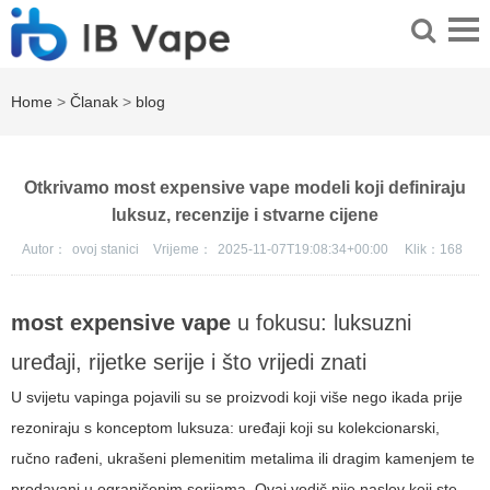
Home
>
Članak
>
blog
Otkrivamo most expensive vape modeli koji definiraju
luksuz, recenzije i stvarne cijene
Autor：
ovoj stanici
Vrijeme：
2025-11-07T19:08:34+00:00
Klik：
168
most expensive vape
u fokusu: luksuzni
uređaji, rijetke serije i što vrijedi znati
U svijetu vapinga pojavili su se proizvodi koji više nego ikada prije
rezoniraju s konceptom luksuza: uređaji koji su kolekcionarski,
ručno rađeni, ukrašeni plemenitim metalima ili dragim kamenjem te
prodavani u ograničenim serijama. Ovaj vodič nije naslov koji ste