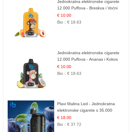
Jednokratna elektronske cigarete
12.000 Puffova - Breskva i Voćni
Sok | Osježavajuća Voćna
€ 10.00
Mješavina
Bio：
€ 18.63
Jednokratna elektronske cigarete
12.000 Puffova - Ananas i Kokos
Sladoled | Tropski Desert
€ 10.00
Bio：
€ 18.63
Plavi Malina Led - Jednokratna
elektronske cigarete s 35.000
šlukova | IBVape
€ 18.00
Bio：
€ 37.72