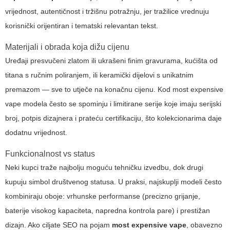
vrijednost, autentičnost i tržišnu potražnju, jer tražilice vrednuju
korisnički orijentiran i tematski relevantan tekst.
Materijali i obrada koja dižu cijenu
Uređaji presvučeni zlatom ili ukrašeni finim gravurama, kućišta od
titana s ručnim poliranjem, ili keramički dijelovi s unikatnim
premazom — sve to utječe na konačnu cijenu. Kod
most expensive
vape
modela često se spominju i limitirane serije koje imaju serijski
broj, potpis dizajnera i prateću certifikaciju, što kolekcionarima daje
dodatnu vrijednost.
Funkcionalnost vs status
Neki kupci traže najbolju moguću tehničku izvedbu, dok drugi
kupuju simbol društvenog statusa. U praksi, najskuplji modeli često
kombiniraju oboje: vrhunske performanse (precizno grijanje,
baterije visokog kapaciteta, napredna kontrola pare) i prestižan
dizajn. Ako ciljate SEO na pojam
most expensive vape
, obavezno