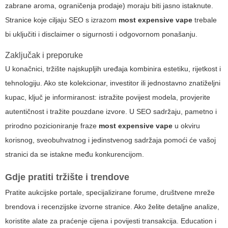
zabrane aroma, ograničenja prodaje) moraju biti jasno istaknute.
Stranice koje ciljaju SEO s izrazom
most expensive vape
trebale
bi uključiti i disclaimer o sigurnosti i odgovornom ponašanju.
Zaključak i preporuke
U konačnici, tržište najskupljih uređaja kombinira estetiku, rijetkost i
tehnologiju. Ako ste kolekcionar, investitor ili jednostavno znatiželjni
kupac, ključ je informiranost: istražite povijest modela, provjerite
autentičnost i tražite pouzdane izvore. U SEO sadržaju, pametno i
prirodno pozicioniranje fraze
most expensive vape
u okviru
korisnog, sveobuhvatnog i jedinstvenog sadržaja pomoći će vašoj
stranici da se istakne među konkurencijom.
Gdje pratiti tržište i trendove
Pratite aukcijske portale, specijalizirane forume, društvene mreže
brendova i recenzijske izvorne stranice. Ako želite detaljne analize,
koristite alate za praćenje cijena i povijesti transakcija. Education i