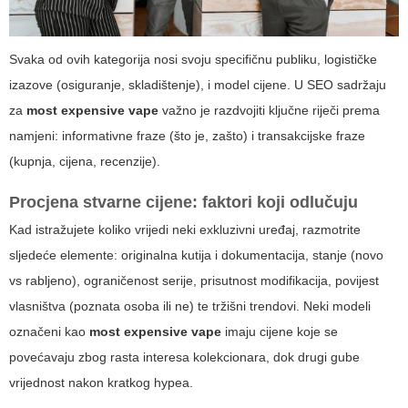
Svaka od ovih kategorija nosi svoju specifičnu publiku, logističke
izazove (osiguranje, skladištenje), i model cijene. U SEO sadržaju
za
most expensive vape
važno je razdvojiti ključne riječi prema
namjeni: informativne fraze (što je, zašto) i transakcijske fraze
(kupnja, cijena, recenzije).
Procjena stvarne cijene: faktori koji odlučuju
Kad istražujete koliko vrijedi neki exkluzivni uređaj, razmotrite
sljedeće elemente: originalna kutija i dokumentacija, stanje (novo
vs rabljeno), ograničenost serije, prisutnost modifikacija, povijest
vlasništva (poznata osoba ili ne) te tržišni trendovi. Neki modeli
označeni kao
most expensive vape
imaju cijene koje se
povećavaju zbog rasta interesa kolekcionara, dok drugi gube
vrijednost nakon kratkog hypea.