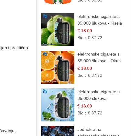
Bio：
€ 30.65
Voćna Mješavina
elektronske cigarete s
35.000 šlukova - Kisela
Jabuka Led |
€ 18.00
Osježavajući Kiselo-
Bio：
€ 37.72
Slatki Okus
ljan i praktičan
elektronske cigarete s
35.000 šlukova - Okus
Narančinog Džema |
€ 18.00
Dugotrajno Iskustvo
Bio：
€ 37.72
elektronske cigarete s
35.000 šlukova -
Osježavajući Mentol |
€ 18.00
Čista i Svježa Okus
Bio：
€ 37.72
Jednokratna
šavanju,