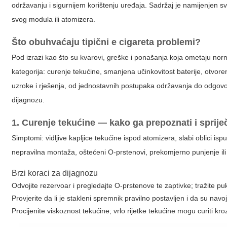
održavanju i sigurnijem korištenju uređaja. Sadržaj je namijenjen sv
svog modula ili atomizera.
Što obuhvaćaju tipični
e cigareta problemi
?
Pod izrazi kao što su kvarovi, greške i ponašanja koja ometaju norm
kategorija: curenje tekućine, smanjena učinkovitost baterije, otvor
uzroke i rješenja, od jednostavnih postupaka održavanja do odgovor
dijagnozu.
1. Curenje tekućine — kako ga prepoznati i spriječ
Simptomi
: vidljive kapljice tekućine ispod atomizera, slabi oblici is
nepravilna montaža, oštećeni O-prstenovi, prekomjerno punjenje ili k
Brzi koraci za dijagnozu
Odvojite rezervoar i pregledajte O-prstenove te zaptivke; tražite puk
Provjerite da li je stakleni spremnik pravilno postavljen i da su navojn
Procijenite viskoznost tekućine; vrlo rijetke tekućine mogu curiti kro