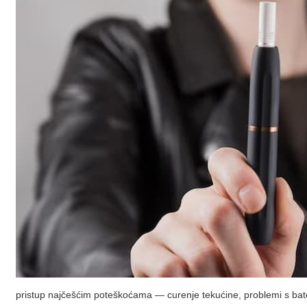
pristup najčešćim poteškoćama — curenje tekućine, problemi s ba