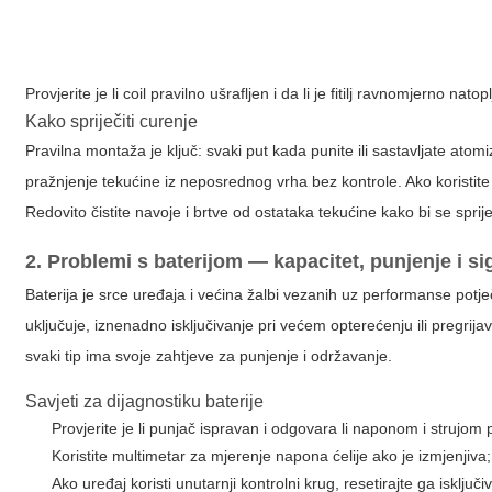
Provjerite je li coil pravilno ušrafljen i da li je fitilj ravnomjerno nato
Kako spriječiti curenje
Pravilna montaža je ključ: svaki put kada punite ili sastavljate atom
pražnjenje tekućine iz neposrednog vrha bez kontrole. Ako koristite
Redovito čistite navoje i brtve od ostataka tekućine kako bi se sprij
2. Problemi s baterijom — kapacitet, punjenje i s
Baterija je srce uređaja
i većina žalbi vezanih uz performanse potječ
uključuje, iznenadno isključivanje pri većem opterećenju ili pregrijav
svaki tip ima svoje zahtjeve za punjenje i održavanje.
Savjeti za dijagnostiku baterije
Provjerite je li punjač ispravan i odgovara li naponom i struj
Koristite multimetar za mjerenje napona ćelije ako je izmjenjiv
Ako uređaj koristi unutarnji kontrolni krug, resetirajte ga isklj