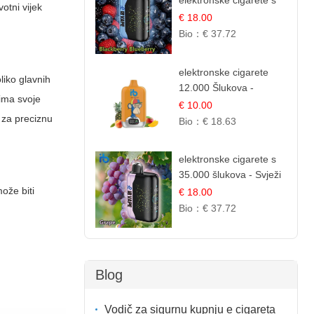
elektronske cigarete s
otni vijek
35.000 šlukova - Kupina
€ 18.00
& Borovnica | Intenzivna
Bio：
€ 37.72
Mješavina Šumskog
Voća
elektronske cigarete
liko glavnih
12.000 Šlukova -
 ima svoje
Mango, Ananas,
€ 10.00
Breskva | Tropska
 za preciznu
Bio：
€ 18.63
Voćna Mješavina
elektronske cigarete s
35.000 šlukova - Svježi
Groždje | Osježavajuća
može biti
€ 18.00
Voćna Aroma
Bio：
€ 37.72
Blog
Vodič za sigurnu kupnju e cigareta