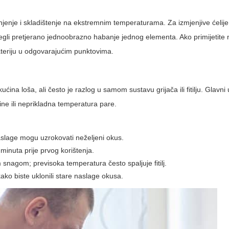
njenje i skladištenje na ekstremnim temperaturama. Za izmjenjive ćelije 
zbjegli pretjerano jednoobrazno habanje jednog elementa. Ako primijetite n
 bateriju u odgovarajućim punktovima.
ina loša, ali često je razlog u samom sustavu grijača ili fitilju. Glavni 
ćine ili neprikladna temperatura pare.
i naslage mogu uzrokovati neželjeni okus.
 minuta prije prvog korištenja.
snagom; previsoka temperatura često spaljuje fitilj.
kako biste uklonili stare naslage okusa.