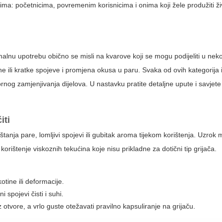
ima: početnicima, povremenim korisnicima i onima koji žele produžiti živ
alnu upotrebu obično se misli na kvarove koji se mogu podijeliti u neko
ene ili kratke spojeve i promjena okusa u paru. Svaka od ovih kategorija
nog zamjenjivanja dijelova. U nastavku pratite detaljne upute i savjete
iti
puštanja pare, lomljivi spojevi ili gubitak aroma tijekom korištenja. Uzrok 
orištenje viskoznih tekućina koje nisu prikladne za dotični tip grijača.
otine ili deformacije.
i spojevi čisti i suhi.
z otvore, a vrlo guste otežavati pravilno kapsuliranje na grijaču.