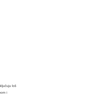
ključuju loš
pom i