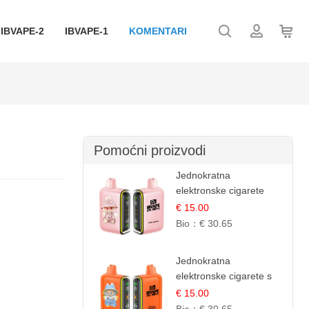
IBVAPE-2
IBVAPE-1
KOMENTARI
Pomoćni proizvodi
Jednokratna
elektronske cigarete
25.000 Puffova -
€ 15.00
Ružičasti Limun |
Bio：
€ 30.65
Osježavajuća Citrusna
Aroma
Jednokratna
elektronske cigarete s
25.000 šlukova - Mango
€ 15.00
& Ananas | Egzotična