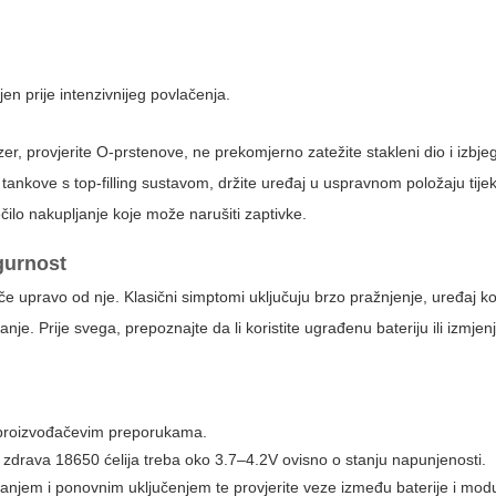
pljen prije intenzivnijeg povlačenja.
izer, provjerite O-prstenove, ne prekomjerno zatežite stakleni dio i izbje
 tankove s top-filling sustavom, držite uređaj u uspravnom položaju tij
ečilo nakupljanje koje može narušiti zaptivke.
igurnost
e upravo od nje. Klasični simptomi uključuju brzo pražnjenje, uređaj ko
anje. Prije svega, prepoznajte da li koristite ugrađenu bateriju ili izmjen
om proizvođačevim preporukama.
a; zdrava 18650 ćelija treba oko 3.7–4.2V ovisno o stanju napunjenosti.
učivanjem i ponovnim uključenjem te provjerite veze između baterije i mod