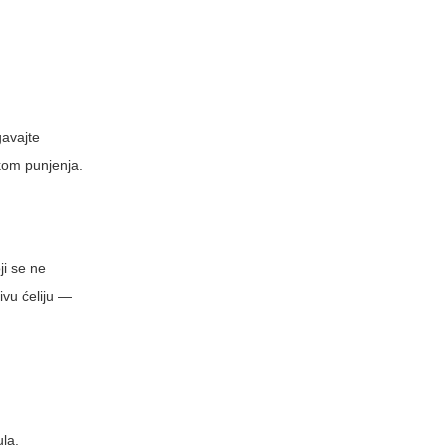
gavajte
ekom punjenja.
ji se ne
jivu ćeliju —
ula.