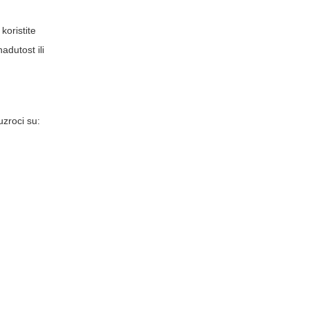
koristite
adutost ili
uzroci su: