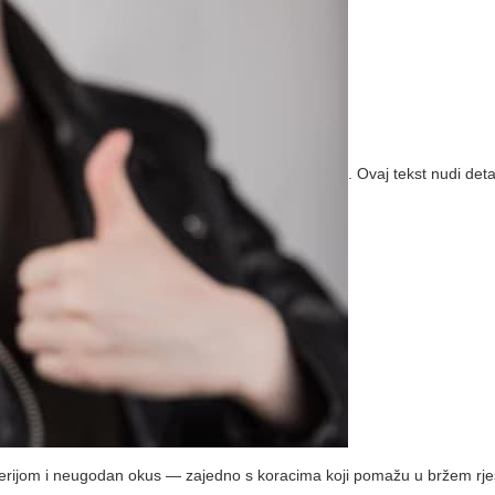
. Ovaj tekst nudi deta
terijom i neugodan okus — zajedno s koracima koji pomažu u bržem rje