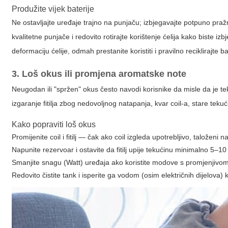
Produžite vijek baterije
Ne ostavljajte uređaje trajno na punjaču; izbjegavajte potpuno praž
kvalitetne punjače i redovito rotirajte korištenje ćelija kako biste i
deformaciju ćelije, odmah prestanite koristiti i pravilno reciklirajte
3. Loš okus ili promjena aromatske note
Neugodan ili "spržen" okus često navodi korisnike da misle da je tekuć
izgaranje fitilja zbog nedovoljnog natapanja, kvar coil-a, stare teku
Kako popraviti loš okus
Promijenite coil i fitilj — čak ako coil izgleda upotrebljivo, taložen
Napunite rezervoar i ostavite da fitilj upije tekućinu minimalno 5–10
Smanjite snagu (Watt) uređaja ako koristite modove s promjenjivom 
Redovito čistite tank i isperite ga vodom (osim električnih dijelova) 