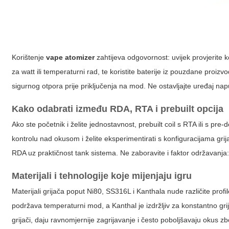
Korištenje
vape atomizer
zahtijeva odgovornost: uvijek provjerite 
za watt ili temperaturni rad, te koristite baterije iz pouzdane proiz
sigurnog otpora prije priključenja na mod. Ne ostavljajte uređaj n
Kako odabrati između RDA, RTA i prebuilt opcija
Ako ste početnik i želite jednostavnost, prebuilt coil s RTA ili s pre
kontrolu nad okusom i želite eksperimentirati s konfiguracijama gr
RDA uz praktičnost tank sistema. Ne zaboravite i faktor održavanja
Materijali i tehnologije koje mijenjaju igru
Materijali grijača poput Ni80, SS316L i Kanthala nude različite profi
podržava temperaturni mod, a Kanthal je izdržljiv za konstantno gri
grijači, daju ravnomjernije zagrijavanje i često poboljšavaju okus 