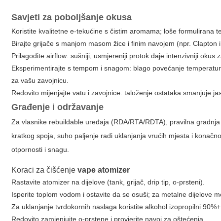
Savjeti za poboljšanje okusa
Koristite kvalitetne e-tekućine s čistim aromama; loše formulirana t
Birajte grijače s manjom masom žice i finim navojem (npr. Clapton i
Prilagodite airflow: sušniji, usmjereniji protok daje intenzivniji okus
Eksperimentirajte s tempom i snagom: blago povećanje temperature
za vašu zavojnicu.
Redovito mijenjajte vatu i zavojnice: taloženje ostataka smanjuje j
Građenje i održavanje
Za vlasnike rebuildable uređaja (RDA/RTA/RDTA), pravilna gradnja je
kratkog spoja, suho paljenje radi uklanjanja vrućih mjesta i konačno
otpornosti i snagu.
Koraci za čišćenje
vape atomizer
Rastavite atomizer na dijelove (tank, grijač, drip tip, o-prsteni).
Isperite toplom vodom i ostavite da se osuši; za metalne dijelove mož
Za uklanjanje tvrdokornih naslaga koristite alkohol izopropilni 90%+ i
Redovito zamjenjujte o-prstene i provjerite navoj za oštećenja.