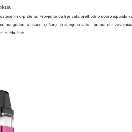
 okus
i oštećenih o-prstena. Provjerite da li je vata prethodno dobro ispunila k
ra se neugodom u ukusu; rješenje je zamjena vate i, po potrebi, zavojnic
ost e-tekućine.