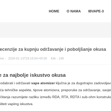
HOME
O NAMA
IBVAPE-3
recenzije za kupnju održavanje i poboljšanje okusa
jeme：
2026-01-13T18:16:04+00:00
Klik：
186
za najbolje iskustvo okusa
odabrati i održavati
vape atomizer
ključna je za dugotrajno zadovolja
vaća tehničke aspekte, tipove atomizera, preporuke za održavanje, savje
n čitanja razumijete razliku između RDA, RTA, RDTA i sub-ohm konstrukc
teti vapiing iskustva.