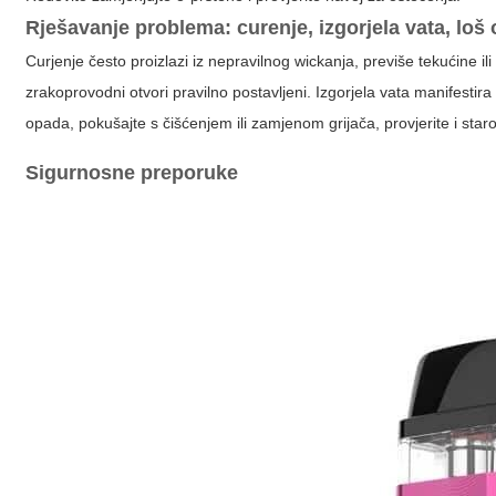
Rješavanje problema: curenje, izgorjela vata, loš
Curjenje često proizlazi iz nepravilnog wickanja, previše tekućine il
zrakoprovodni otvori pravilno postavljeni. Izgorjela vata manifesti
opada, pokušajte s čišćenjem ili zamjenom grijača, provjerite i star
Sigurnosne preporuke