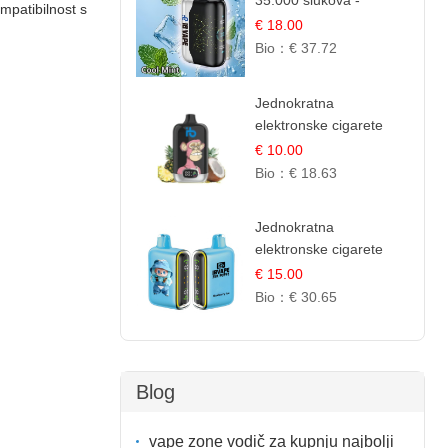
35.000 šlukova -
ompatibilnost s
Osježavajući Mentol |
€ 18.00
Čista i Svježa Okus
Bio：
€ 37.72
Jednokratna
elektronske cigarete
12.000 Puffova -
€ 10.00
Ananas i Kokos
Bio：
€ 18.63
Sladoled | Tropski
Desert
Jednokratna
elektronske cigarete
25.000 Puffova -
€ 15.00
Jagodni Sladoled |
Bio：
€ 30.65
Kremasta Slatka Okus
Blog
vape zone vodič za kupnju najbolji