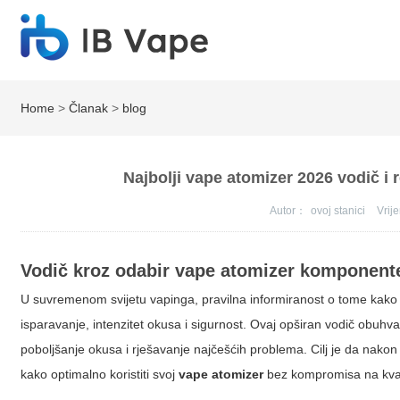
Home
>
Članak
>
blog
Najbolji vape atomizer 2026 vodič i 
Autor：
ovoj stanici
Vri
Vodič kroz odabir
vape atomizer
komponente 
U suvremenom svijetu vapinga, pravilna informiranost o tome kako 
isparavanje, intenzitet okusa i sigurnost. Ovaj opširan vodič obuh
poboljšanje okusa i rješavanje najčešćih problema. Cilj je da nako
kako optimalno koristiti svoj
vape atomizer
bez kompromisa na kvali