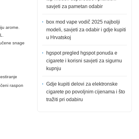
savjeti za pametan odabir
box mod vape vodič 2025 najbolji
ciju arome.
modeli, savjeti za odabir i gdje kupiti
TL.
u Hrvatskoj
oručene snage
hgspot pregled hgspot ponuda e
cigarete i korisni savjeti za sigurnu
kupnju
estiranje
Gdje kupiti delovi za elektronske
ručeni raspon
cigarete po povoljnim cijenama i što
tražiti pri odabiru