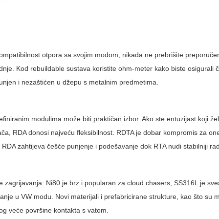
kompatibilnost otpora sa svojim modom, nikada ne prebrišite preporučen
vodnje. Kod rebuildable sustava koristite ohm-meter kako biste osigurali 
apunjen i nezaštićen u džepu s metalnim predmetima.
-definiranim modulima može biti praktičan izbor. Ako ste entuzijast koji ž
ijača, RDA donosi najveću fleksibilnost. RDTA je dobar kompromis za one
: RDA zahtijeva češće punjenje i podešavanje dok RTA nudi stabilniji ra
le zagrijavanja: Ni80 je brz i popularan za cloud chasers, SS316L je sve
janje u VW modu. Novi materijali i prefabricirane strukture, kao što su 
zbog veće površine kontakta s vatom.