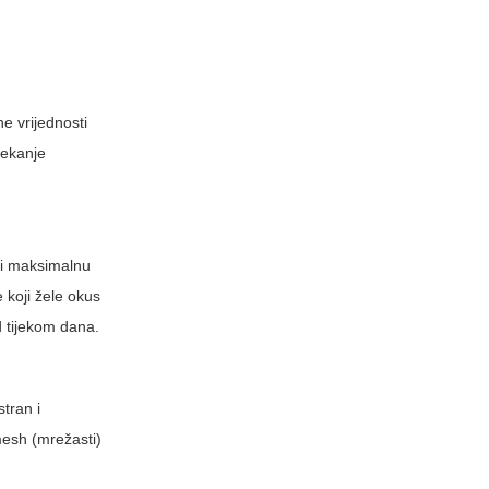
e vrijednosti
čekanje
eli maksimalnu
 koji žele okus
d tijekom dana.
stran i
mesh (mrežasti)