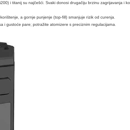
i200) i titanij su najčešći. Svaki donosi drugačiju brzinu zagrijavanja i k
korištenje, a gornje punjenje (top-fill) smanjuje rizik od curenja.
sa i gustoće pare; potražite atomizere s preciznim regulacijama.