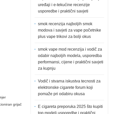
uređaji i e-tekućine recenzije
usporedbe i praktični savjeti
smok recenzija najboljih smok
modova i savjeti za vape početnike
plus vape trikovi za bolji okus
smok vape mod recenzija i vodič za
odabir najboljih modela, usporedba
performansi, cijene i praktični savjeti
za kupnju
Vodič i stvarna iskustva tecnosti za
elektronske cigarete forum koji
pomaže pri odabiru okusa
mjer
cioniran grijač
E cigareta preporuka 2025 što kupiti
top modeli usporedbe i praktični