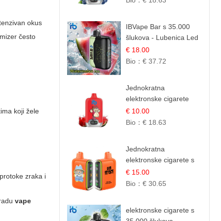
Bio：
€ 18.63
ntenzivan okus
IBVape Bar s 35.000
omizer često
šlukova - Lubenica Led
| Osježavajući Ljetni
€ 18.00
Okus
Bio：
€ 37.72
Jednokratna
elektronske cigarete
12.000 Puffova -
ima koji žele
€ 10.00
Lubenica Sladoled |
Bio：
€ 18.63
Ljetna Desertna Aroma
Jednokratna
elektronske cigarete s
25.000 šlukova - Mango
€ 15.00
protoke zraka i
& Ananas | Egzotična
Bio：
€ 30.65
Voćna Mješavina
 radu
vape
elektronske cigarete s