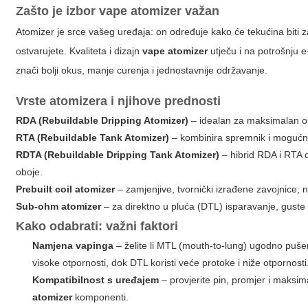
Zašto je izbor
vape atomizer
važan
Atomizer je srce vašeg uređaja: on određuje kako će tekućina biti zag
ostvarujete. Kvaliteta i dizajn
vape atomizer
utječu i na potrošnju e
znači bolji okus, manje curenja i jednostavnije održavanje.
Vrste atomizera i njihove prednosti
RDA (Rebuildable Dripping Atomizer)
– idealan za maksimalan okus
RTA (Rebuildable Tank Atomizer)
– kombinira spremnik i mogućnos
RDTA (Rebuildable Dripping Tank Atomizer)
– hibrid RDA i RTA d
oboje.
Prebuilt coil atomizer
– zamjenjive, tvornički izrađene zavojnice; na
Sub-ohm atomizer
– za direktno u pluća (DTL) isparavanje, guste
Kako odabrati: važni faktori
Namjena vapinga
– želite li MTL (mouth-to-lung) ugodno pušenj
visoke otpornosti, dok DTL koristi veće protoke i niže otpornosti
Kompatibilnost s uređajem
– provjerite pin, promjer i maksi
atomizer
komponenti.