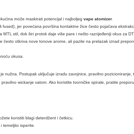
ekućina može maskirati potencijal i najboljeg
vape atomizer
.
li fused), jer povećana površina kontaktne žice često pojačava ekstrak
 za MTL stil, dok širi protok daje više pare i nešto razrijeđeniji okus za D
 često otkriva nove tonove arome, ali pazite na prelazak iznad prep
asnoću okusa.
 nužna. Postupak uključuje izradu zavojnice, pravilno pozicioniranje, t
 pravilno wickanje vatom. Ako koristite tvorničke spirale, pratite prepo
ete koristiti blagi deterdžent i četkicu.
 temeljito isperite.