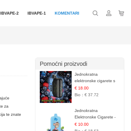
IBVAPE-2
IBVAPE-1
KOMENTARI
Pomoćni proizvodi
Jednokratna
elektronske cigarete s
35.000 šlukova - Kupina
€ 18.00
& Borovnica | Intenzivna
Bio：
€ 37.72
vajuće
Mješavina Šumskog
te za
Voća
Jednokratna
ija te znate
Elektronske Cigarete -
Plavi Malina Led |
€ 10.00
IBVape