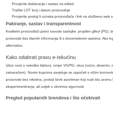
Provjerite deklaracije i sastav na etiketi.
Tražite LOT broj i datum proizvodnje.
Provjerite postoji li oznaka proizvođača i link na službenu web s
Pakiranje, sastav i transparentnost
Kvalitetni proizvođači jasno navode sastojke: propilen glikol (PG), bil
proizvode bez klarnih informacija ili s dvosmislenim opisima. Ako t
alternativu.
Kako odabrati pravu e-tekućinu
Izbor ovisi o nekoliko faktora: omjer VG/PG, okus (voćni, desertni, 
zatvaračem). Novim kupcima savjetuje se započeti s nižim koncentr
proizvode bez nikotina, postoji širok asortiman koji nudi istu aromu b
eksperimentiranja, ali uvijek u okvirima sigurnosti.
Pregled popularnih brendova i što očekivati