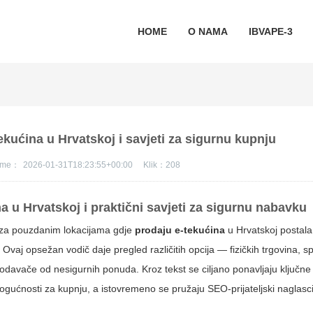
HOME
O NAMA
IBVAPE-3
ekućina u Hrvatskoj i savjeti za sigurnu kupnju
jeme：
2026-01-31T18:23:55+00:00
Klik：
208
a u Hrvatskoj i praktični savjeti za sigurnu nabavku
a za pouzdanim lokacijama gdje
prodaju e-tekućina
u Hrvatskoj postala
 Ovaj opsežan vodič daje pregled različitih opcija — fizičkih trgovina, sp
rodavače od nesigurnih ponuda. Kroz tekst se ciljano ponavljaju ključne 
ogućnosti za kupnju, a istovremeno se pružaju SEO-prijateljski naglasci