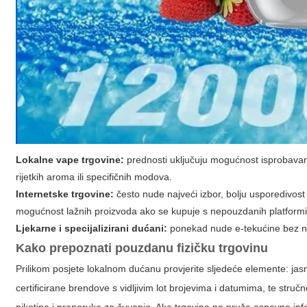
Lokalne vape trgovine:
prednosti uključuju mogućnost isprobavan
rijetkih aroma ili specifičnih modova.
Internetske trgovine:
često nude najveći izbor, bolju usporedivost c
mogućnost lažnih proizvoda ako se kupuje s nepouzdanih platformi
Ljekarne i specijalizirani dućani:
ponekad nude e-tekućine bez niko
Kako prepoznati pouzdanu fizičku trgovinu
Prilikom posjete lokalnom dućanu provjerite sljedeće elemente: jas
certificirane brendove s vidljivim lot brojevima i datumima, te stru