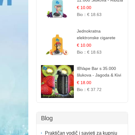
12.000 Šlukova - Ribizla
i Grožđe | Elegantna
€ 10.00
Voćna Kombinacija
Bio：
€ 18.63
Jednokratna
elektronske cigarete
12.000 Puffova -
€ 10.00
Breskva i Voćni Sok |
Bio：
€ 18.63
Osježavajuća Voćna
Mješavina
IBVape Bar s 35.000
šlukova - Jagoda & Kivi
| Osježavajuća Voćna
€ 18.00
Mješavina
Bio：
€ 37.72
Blog
Praktičan vodič i savjeti za kupnju