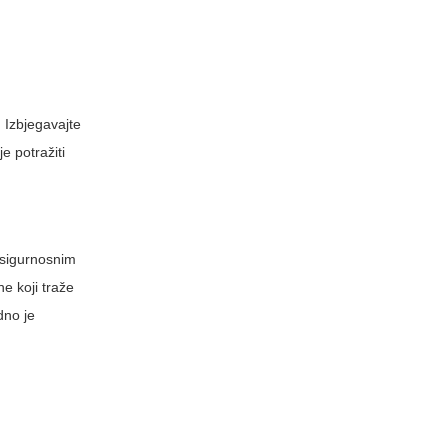
. Izbjegavajte
e potražiti
a sigurnosnim
e koji traže
dno je