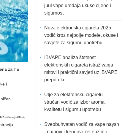
juul vape uređaja ukuse cijene i
sigurnost
Nova elektronska cigareta 2025
vodič kroz najbolje modele, okuse i
savjete za sigurnu upotrebu
IBVAPE analiza štetnost
elektronskih cigareta istraživanja
ena zaliha
mitovi i praktični savjeti uz IBVAPE
preporuke
ke i
Ulje za elektronsku cigaretu -
aničen.
stručan vodič za izbor aroma,
kvalitetu i sigurnu upotrebu
deklaracijama,
Sveobuhvatan vodič za vape naysh
ntraciju
- najnoviji trendovi, recenzije i