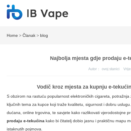
Home
>
Članak
>
blog
Najbolja mjesta gdje prodaju e-t
Autor：
ovoj stanici
Vri
Vodič kroz mjesta za kupnju e-tekućin
S obzirom na rastuću popularnost elektroničkih cigareta, potražnj
ključnih tema za kupce koji traže kvalitetu, sigurnost i dobru uslugu.
dućana, online trgovina, te savjete kako razlikovati vjerodostojne p
prodaju e-tekućina
kako bi čitatelj dobio jasnu i praktičnu mapu m
istaknutih pojmova
.