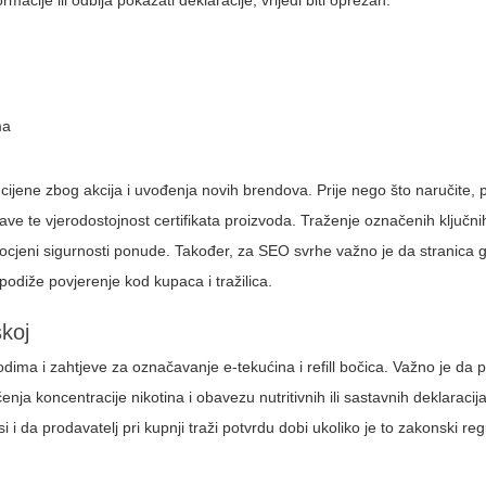
acije ili odbija pokazati deklaracije, vrijedi biti oprezan.
ma
e cijene zbog akcija i uvođenja novih brendova. Prije nego što naručite, p
tave te vjerodostojnost certifikata proizvoda. Traženje označenih ključnih
ocjeni sigurnosti ponude. Također, za SEO svrhe važno je da stranica 
o podiže povjerenje kod kupaca i tražilica.
skoj
ima i zahtjeve za označavanje e-tekućina i refill bočica. Važno je da pr
ja koncentracije nikotina i obavezu nutritivnih ili sastavnih deklaracija
si i da prodavatelj pri kupnji traži potvrdu dobi ukoliko je to zakonski reg