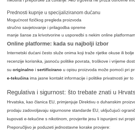
nikotina i preporuke za čuvanje. Ako trgovina ne pruža osnovne inform
Prednosti kupnje u specijaliziranom dućanu
Mogućnost fizičkog pregleda proizvoda
stručno savjetovanje i prilagodba opreme
manje šanse za krivotvorine u usporedbi s nekim online platforma
Online platforme: kada su najbolji izbor
Internetski dućani često služe onima koji traže rijetke okuse ili bolj
recenzije korisnika, jasnoću politike povrata, troškove i vrijeme dos
su
originalno
i
sertificirano
u opisu proizvoda može pomoći pri pr
e-tekućina
ima jasne kontakt informacije i politike privatnosti jer t
Regulativa i sigurnost: što trebate znati u Hrvat
Hrvatska, kao članica EU, primjenjuje Direktivu o duhanskim proizvod
prodaju zadovoljavaju sigurnosne standarde EU, uključujući ograničen
kupovati e-tekućine s nikotinom, provjerite jesu li ispunjeni svi propi
Preporučljivo je poduzeti jednostavne korake provjere: