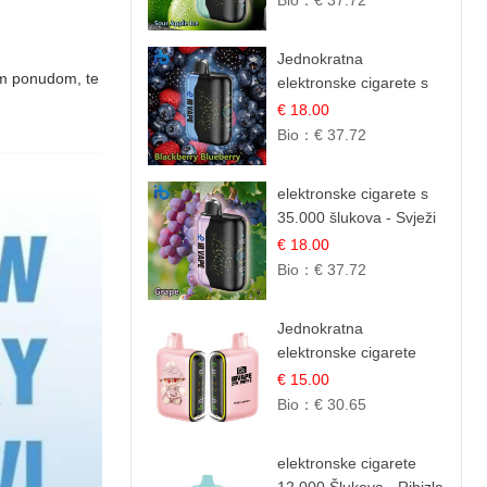
Bio：
€ 37.72
Slatki Okus
Jednokratna
nom ponudom, te
elektronske cigarete s
35.000 šlukova - Kupina
€ 18.00
& Borovnica | Intenzivna
Bio：
€ 37.72
Mješavina Šumskog
Voća
elektronske cigarete s
35.000 šlukova - Svježi
Groždje | Osježavajuća
€ 18.00
Voćna Aroma
Bio：
€ 37.72
Jednokratna
elektronske cigarete
25.000 Puffova -
€ 15.00
Ružičasti Limun |
Bio：
€ 30.65
Osježavajuća Citrusna
Aroma
elektronske cigarete