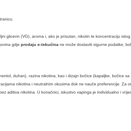
tranicu.
jni glicerin (VG), aroma i, ako je prisutan, nikotin te koncentraciju istog
rgovina gdje
prodaju e-tekućina
ne može dostaviti sigurne podatke, bolj
mentol, duhan), razina nikotina, kao i dizajn bočice (kapaljke, bočice s
acijama nikotina i neutralnim okusima dok ne nauče preferencije. Za on
ez aditiva nikotina. U konačnici, iskustvo vapinga je individualno i vrije