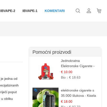
IBVAPE-2
IBVAPE-1
KOMENTARI
Pomoćni proizvodi
Jednokratna
Elektronske Cigarete -
Red Bull i Jagoda |
€ 10.00
IBVape
Bio：
€ 18.63
 je jedna od
ecijaliziranih
elektronske cigarete s
riječi poput
35.000 šlukova - Kisela
 u obliku
Jabuka Led |
€ 18.00
Osježavajući Kiselo-