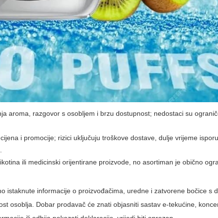
ja aroma, razgovor s osobljem i brzu dostupnost; nedostaci su ogranič
ijena i promocije; rizici uključuju troškove dostave, dulje vrijeme isporu
.
tina ili medicinski orijentirane proizvode, no asortiman je obično ogr
no istaknute informacije o proizvođačima, uredne i zatvorene bočice s 
čnost osoblja. Dobar prodavač će znati objasniti sastav e-tekućine, konce