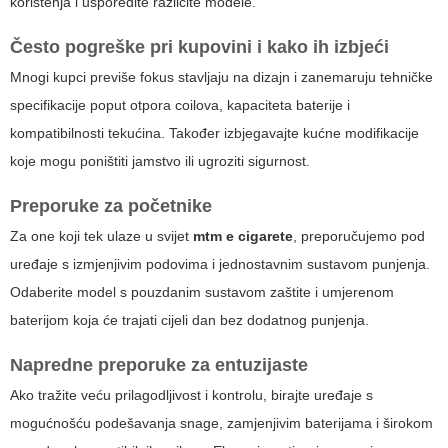
korištenja i usporedite različite modele.
Često pogreške pri kupovini i kako ih izbjeći
Mnogi kupci previše fokus stavljaju na dizajn i zanemaruju tehničke
specifikacije poput otpora coilova, kapaciteta baterije i
kompatibilnosti tekućina. Također izbjegavajte kućne modifikacije
koje mogu poništiti jamstvo ili ugroziti sigurnost.
Preporuke za početnike
Za one koji tek ulaze u svijet
mtm e cigarete
, preporučujemo pod
uređaje s izmjenjivim podovima i jednostavnim sustavom punjenja.
Odaberite model s pouzdanim sustavom zaštite i umjerenom
baterijom koja će trajati cijeli dan bez dodatnog punjenja.
Napredne preporuke za entuzijaste
Ako tražite veću prilagodljivost i kontrolu, birajte uređaje s
mogućnošću podešavanja snage, zamjenjivim baterijama i širokom