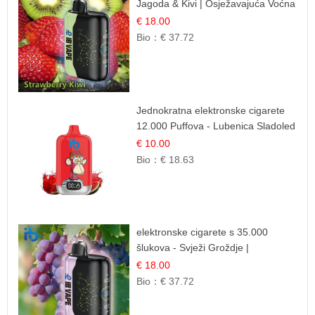
Jagoda & Kivi | Osježavajuća Voćna
Mješavina
€ 18.00
Bio：
€ 37.72
Jednokratna elektronske cigarete
12.000 Puffova - Lubenica Sladoled
| Ljetna Desertna Aroma
€ 10.00
Bio：
€ 18.63
elektronske cigarete s 35.000
šlukova - Svježi Groždje |
Osježavajuća Voćna Aroma
€ 18.00
Bio：
€ 37.72