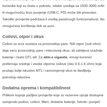
korisnike koji su često u pokretu, odabir uređaja sa 1500-3000 mAh
ili mogućnošću brzo punjenje (USB-C, PD) može biti presudan.
Također provjerite podržava li uređaj passtrough funkcionalnost, što
omogućava korištenje dok se puni.
Coilovi, otpor i okus
Coilovi su srce sustava za proizvodnju pare. Niži otpor (sub-ohm)
daje veću proizvodnju pare i intenzivniji okus, ali zahtijeva snažnije
baterije i često DTL stil. Za
mtm e cigarete
, mnogi korisnici
preferiraju srednje i visoke otporne coilove (oko 0.6-1.6 ohm) koje
pružaju bolje iskustvo MTL i ravnomjerniji okus te štedljiviju
potrošnju tekućine.
Dodatna oprema i kompatibilnost
Prilikom kupnje pažljivo provjerite koje su rezervne opcije dostupne:
zamjenski podovi, coilovi, filteri, dodatne baterije, futrole i punjači.