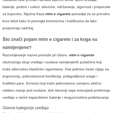
baterije, podovi i coilovi, tekućine, održavanje, sigurnost i preporuke
za kupovinu. Ključna fraza
mtm e cigarete
ponavljat će se prirodno
kroz tekst kako bi pomogla korisnicima i tražilicama da lako
prepoznaju sadržaj.
Što znači pojam
mtm e cigarete
i za koga su
namijenjene?
Razumijevanje naziva pomaže pri izboru:
mtm e cigarete
obuhvaćaju skup uređaja i sustava namijenjenih pušačima koji
traže alternativu klasičnim cigaretama. Ove jedinice često ciljaju na
ergonomiju, jednostavnost korištenja, prilagodljivost snage i
kvalitetu pare. Korisnici koji traže jednostavnu zamjenu obično
odabiru manje pod sustave, dok iskusniji vape entuzijasti preferiraju
uređaje s većim kapacitetom baterije i mogućnostima podešavanja.
Glavne kategorije uređaja