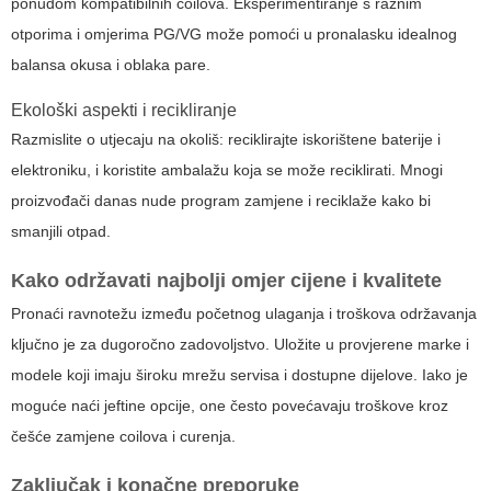
ponudom kompatibilnih coilova. Eksperimentiranje s raznim
otporima i omjerima PG/VG može pomoći u pronalasku idealnog
balansa okusa i oblaka pare.
Ekološki aspekti i recikliranje
Razmislite o utjecaju na okoliš: reciklirajte iskorištene baterije i
elektroniku, i koristite ambalažu koja se može reciklirati. Mnogi
proizvođači danas nude program zamjene i reciklaže kako bi
smanjili otpad.
Kako održavati najbolji omjer cijene i kvalitete
Pronaći ravnotežu između početnog ulaganja i troškova održavanja
ključno je za dugoročno zadovoljstvo. Uložite u provjerene marke i
modele koji imaju široku mrežu servisa i dostupne dijelove. Iako je
moguće naći jeftine opcije, one često povećavaju troškove kroz
češće zamjene coilova i curenja.
Zaključak i konačne preporuke