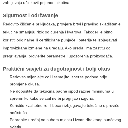
zahtijevaju učinkovit prijenos nikotina.
Sigurnost i održavanje
Redovito čišćenje priključaka, provjera brtvi i pravilno skladištenje
tekućine smanjuju rizik od curenja i kvarova. Također je bitno
koristiti originalne ili certificirane punjače i baterije te izbjegavati
improvizirane izmjene na uređaju. Ako uređaj ima zaštitu od
pregrijavanja, provjerite parametre i upozorenja proizvođača.
Praktični savjeti za dugotrajnost i bolji okus
Redovito mijenjajte coil i temeljito isperite podove prije
promjene okusa.
Ne dopustite da tekućina padne ispod razine minimuma u
spremniku kako se coil ne bi pregrijao i izgorio.
Koristite kvalitetne refill boce i izbjegavajte tekućine s previše
nečistoća.
Pohranite uređaj na suhom mjestu i izvan direktnog sunčevog
svjetla.