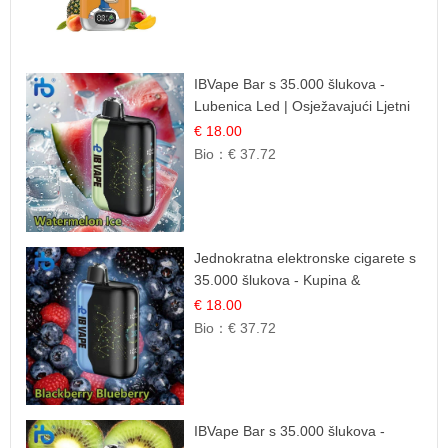
IBVape Bar s 35.000 šlukova -
Lubenica Led | Osježavajući Ljetni
Okus
€ 18.00
Bio：
€ 37.72
Jednokratna elektronske cigarete s
35.000 šlukova - Kupina &
Borovnica | Intenzivna Mješavina
€ 18.00
Šumskog Voća
Bio：
€ 37.72
IBVape Bar s 35.000 šlukova -