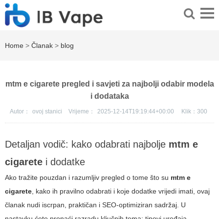
Home
>
Članak
>
blog
mtm e cigarete pregled i savjeti za najbolji odabir modela
i dodataka
Autor：
ovoj stanici
Vrijeme：
2025-12-14T19:19:44+00:00
Klik：
300
Detaljan vodič: kako odabrati najbolje
mtm e
cigarete
i dodatke
Ako tražite pouzdan i razumljiv pregled o tome što su
mtm e
cigarete
, kako ih pravilno odabrati i koje dodatke vrijedi imati, ovaj
članak nudi iscrpan, praktičan i SEO-optimiziran sadržaj. U
nastavku ćete pronaći razradu ključnih tema: tipovi uređaja,