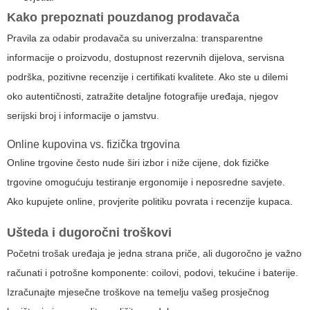
Kako prepoznati pouzdanog prodavača
Pravila za odabir prodavača su univerzalna: transparentne
informacije o proizvodu, dostupnost rezervnih dijelova, servisna
podrška, pozitivne recenzije i certifikati kvalitete. Ako ste u dilemi
oko autentičnosti, zatražite detaljne fotografije uređaja, njegov
serijski broj i informacije o jamstvu.
Online kupovina vs. fizička trgovina
Online trgovine često nude širi izbor i niže cijene, dok fizičke
trgovine omogućuju testiranje ergonomije i neposredne savjete.
Ako kupujete online, provjerite politiku povrata i recenzije kupaca.
Ušteda i dugoročni troškovi
Početni trošak uređaja je jedna strana priče, ali dugoročno je važno
računati i potrošne komponente: coilovi, podovi, tekućine i baterije.
Izračunajte mjesečne troškove na temelju vašeg prosječnog