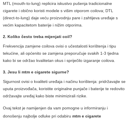
MTL (mouth-to-lung) replicira iskustvo pušenja tradicionalne
cigarete i obično koristi modele s višim otporom coilova; DTL
(direct-to-lung) daje veću proizvodnju pare i zahtijeva uređaje s
većim kapacitetom baterije i nižim otporima.
2. Koliko često treba mijenjati coil?
Frekvencija zamjene coilova ovisi o učestalosti korištenja i tipu
tekućine, ali općenito se zamjena preporučuje svakih 1-3 tjedna
kako bi se održao kvalitetan okus i spriječilo izgaranje coilova.
3. Jesu li
mtm e cigarete
sigurne?
Sigurnost ovisi o kvaliteti uređaja i načinu korištenja: pridržavajte se
uputa proizvođača, koristite originalne punjače i baterije te redovito
održavajte uređaj kako biste minimizirali rizike.
Ovaj tekst je namijenjen da vam pomogne u informiranju i
donošenju najbolje odluke pri odabiru
mtm e cigarete