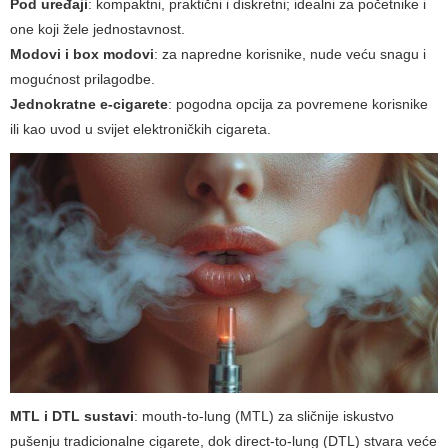
Pod uređaji
: kompaktni, praktični i diskretni; idealni za početnike i
one koji žele jednostavnost.
Modovi i box modovi
: za napredne korisnike, nude veću snagu i
mogućnost prilagodbe.
Jednokratne e-cigarete
: pogodna opcija za povremene korisnike
ili kao uvod u svijet elektroničkih cigareta.
MTL i DTL sustavi
:
mouth-to-lung
(MTL) za sličnije iskustvo
pušenju tradicionalne cigarete, dok
direct-to-lung
(DTL) stvara veće