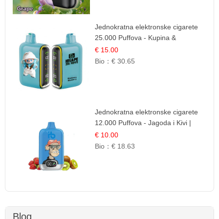
Jednokratna elektronske cigarete
25.000 Puffova - Kupina &
Borovnica | Šumska Voćna
€ 15.00
Mješavina
Bio：
€ 30.65
Jednokratna elektronske cigarete
12.000 Puffova - Jagoda i Kivi |
Sočna Voćna Kombinacija
€ 10.00
Bio：
€ 18.63
Blog