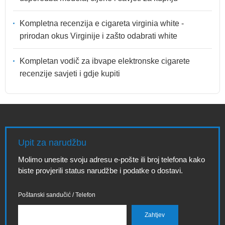
Kompletna recenzija e cigareta virginia white -
prirodan okus Virginije i zašto odabrati white
Kompletan vodič za ibvape elektronske cigarete
recenzije savjeti i gdje kupiti
Upit za narudžbu
Molimo unesite svoju adresu e-pošte ili broj telefona kako
biste provjerili status narudžbe i podatke o dostavi.
Poštanski sandučić / Telefon