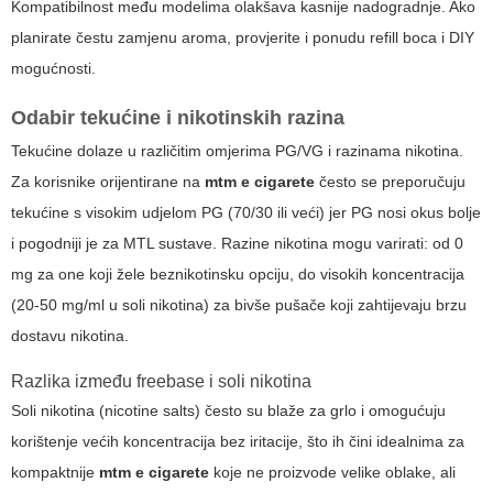
Kompatibilnost među modelima olakšava kasnije nadogradnje. Ako
planirate čestu zamjenu aroma, provjerite i ponudu refill boca i DIY
mogućnosti.
Odabir tekućine i nikotinskih razina
Tekućine dolaze u različitim omjerima PG/VG i razinama nikotina.
Za korisnike orijentirane na
mtm e cigarete
često se preporučuju
tekućine s visokim udjelom PG (70/30 ili veći) jer PG nosi okus bolje
i pogodniji je za MTL sustave. Razine nikotina mogu varirati: od 0
mg za one koji žele beznikotinsku opciju, do visokih koncentracija
(20-50 mg/ml u soli nikotina) za bivše pušače koji zahtijevaju brzu
dostavu nikotina.
Razlika između freebase i soli nikotina
Soli nikotina (nicotine salts) često su blaže za grlo i omogućuju
korištenje većih koncentracija bez iritacije, što ih čini idealnima za
kompaktnije
mtm e cigarete
koje ne proizvode velike oblake, ali