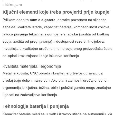
oblake pare.
Ključni elementi koje treba provjeriti prije kupnje
Prilikom odabira
mtm e cigarete
, obratite pozornost na sljedeće
aspekte: kvaliteta izrade, kapacitet baterije, kompatibilnost coilova,
lakoća punjenja tekućine, sigurnosne značajke (zaštita od kratkog
spoja, zaštita od pregrijavanja), i dostupnost rezervnih dijelova.
Investicija u kvalitetno uređeno ime i provjerenog proizvođača često
se isplati kroz trajnost i bolje iskustvo korištenja.
Kvaliteta materijala i ergonomija
Metalne kućišta, CNC obrada i kvalitetne brtve osiguravaju da
uređaj traje dulje i manje curi. Ako planirate nositi uređaj dnevno,
ergonomija je ključna: težina, oblik i položaj gumba mogu značajno
utjecati na zadovoljstvo korištenja.
Tehnologija baterija i punjenja
Kapacitet baterije mjeri se u mAh i izravno utječe na autonomiju. Za