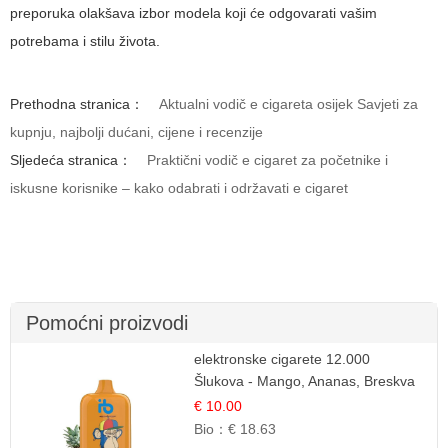
preporuka olakšava izbor modela koji će odgovarati vašim
potrebama i stilu života.
Prethodna stranica：
Aktualni vodič e cigareta osijek Savjeti za
kupnju, najbolji dućani, cijene i recenzije
Sljedeća stranica：
Praktični vodič e cigaret za početnike i
iskusne korisnike – kako odabrati i održavati e cigaret
Pomoćni proizvodi
elektronske cigarete 12.000
Šlukova - Mango, Ananas, Breskva
| Tropska Voćna Mješavina
€ 10.00
Bio：
€ 18.63