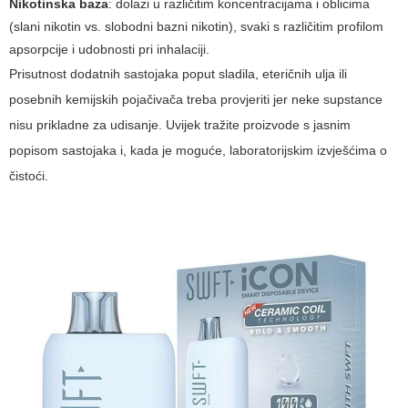
Nikotinska baza
: dolazi u različitim koncentracijama i oblicima
(slani nikotin vs. slobodni bazni nikotin), svaki s različitim profilom
apsorpcije i udobnosti pri inhalaciji.
Prisutnost dodatnih sastojaka poput sladila, eteričnih ulja ili
posebnih kemijskih pojačivača treba provjeriti jer neke supstance
nisu prikladne za udisanje. Uvijek tražite proizvode s jasnim
popisom sastojaka i, kada je moguće, laboratorijskim izvješćima o
čistoći.