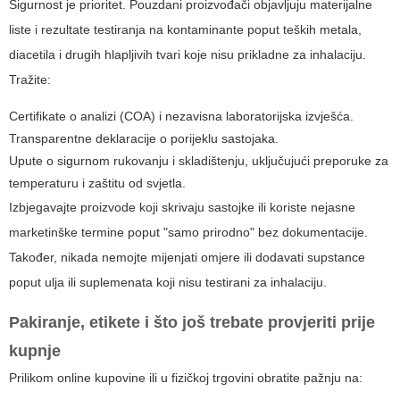
Sigurnost je prioritet. Pouzdani proizvođači objavljuju materijalne
liste i rezultate testiranja na kontaminante poput teških metala,
diacetila i drugih hlapljivih tvari koje nisu prikladne za inhalaciju.
Tražite:
Certifikate o analizi (COA) i nezavisna laboratorijska izvješća.
Transparentne deklaracije o porijeklu sastojaka.
Upute o sigurnom rukovanju i skladištenju, uključujući preporuke za
temperaturu i zaštitu od svjetla.
Izbjegavajte proizvode koji skrivaju sastojke ili koriste nejasne
marketinške termine poput "samo prirodno" bez dokumentacije.
Također, nikada nemojte mijenjati omjere ili dodavati supstance
poput ulja ili suplemenata koji nisu testirani za inhalaciju.
Pakiranje, etikete i što još trebate provjeriti prije
kupnje
Prilikom online kupovine ili u fizičkoj trgovini obratite pažnju na: