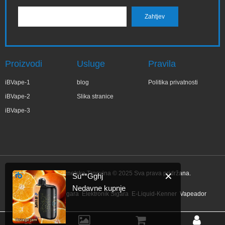
Proizvodi
Usluge
Pravila
iBVape-1
blog
Politika privatnosti
iBVape-2
Slika stranice
iBVape-3
IBVape Internetska Trgovina © 2025 Sva prava pridržana.
✕
Su**Gghj
Nedavne kupnje
Link:
Elektronik Sigara
Elektronik Sigara
E-Liquid-Kenner
Vapeador