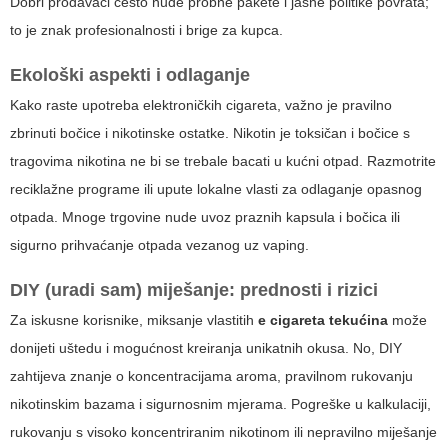
Dobri prodavači često nude probne pakete i jasne politike povrata;
to je znak profesionalnosti i brige za kupca.
Ekološki aspekti i odlaganje
Kako raste upotreba elektroničkih cigareta, važno je pravilno
zbrinuti bočice i nikotinske ostatke. Nikotin je toksičan i bočice s
tragovima nikotina ne bi se trebale bacati u kućni otpad. Razmotrite
reciklažne programe ili upute lokalne vlasti za odlaganje opasnog
otpada. Mnoge trgovine nude uvoz praznih kapsula i bočica ili
sigurno prihvaćanje otpada vezanog uz vaping.
DIY (uradi sam) miješanje: prednosti i rizici
Za iskusne korisnike, miksanje vlastitih
e cigareta tekućina
može
donijeti uštedu i mogućnost kreiranja unikatnih okusa. No, DIY
zahtijeva znanje o koncentracijama aroma, pravilnom rukovanju
nikotinskim bazama i sigurnosnim mjerama. Pogreške u kalkulaciji,
rukovanju s visoko koncentriranim nikotinom ili nepravilno miješanje