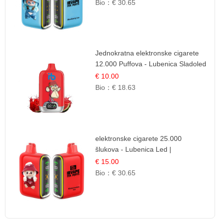
Bio：
€ 30.65
Jednokratna elektronske cigarete
12.000 Puffova - Lubenica Sladoled
| Ljetna Desertna Aroma
€ 10.00
Bio：
€ 18.63
elektronske cigarete 25.000
šlukova - Lubenica Led |
Osježavajući Ljetni Okus
€ 15.00
Bio：
€ 30.65