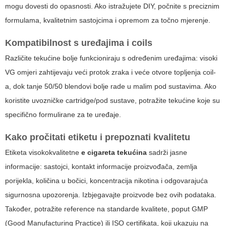
mogu dovesti do opasnosti. Ako istražujete DIY, počnite s preciznim
formulama, kvalitetnim sastojcima i opremom za točno mjerenje.
Kompatibilnost s uređajima i coils
Različite tekućine bolje funkcioniraju s određenim uređajima: visoki
VG omjeri zahtijevaju veći protok zraka i veće otvore topljenja coil-
a, dok tanje 50/50 blendovi bolje rade u malim pod sustavima. Ako
koristite uvozničke cartridge/pod sustave, potražite tekućine koje su
specifično formulirane za te uređaje.
Kako pročitati etiketu i prepoznati kvalitetu
Etiketa visokokvalitetne
e cigareta tekućina
sadrži jasne
informacije: sastojci, kontakt informacije proizvođača, zemlja
porijekla, količina u bočici, koncentracija nikotina i odgovarajuća
sigurnosna upozorenja. Izbjegavajte proizvode bez ovih podataka.
Također, potražite reference na standarde kvalitete, poput GMP
(Good Manufacturing Practice) ili ISO certifikata, koji ukazuju na