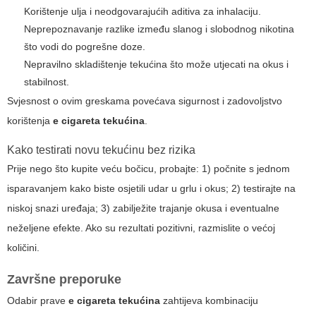
Korištenje ulja i neodgovarajućih aditiva za inhalaciju.
Neprepoznavanje razlike između slanog i slobodnog nikotina
što vodi do pogrešne doze.
Nepravilno skladištenje tekućina što može utjecati na okus i
stabilnost.
Svjesnost o ovim greskama povećava sigurnost i zadovoljstvo
korištenja
e cigareta tekućina
.
Kako testirati novu tekućinu bez rizika
Prije nego što kupite veću bočicu, probajte: 1) počnite s jednom
isparavanjem kako biste osjetili udar u grlu i okus; 2) testirajte na
niskoj snazi uređaja; 3) zabilježite trajanje okusa i eventualne
neželjene efekte. Ako su rezultati pozitivni, razmislite o većoj
količini.
Završne preporuke
Odabir prave
e cigareta tekućina
zahtijeva kombinaciju