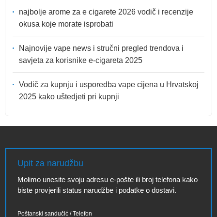
najbolje arome za e cigarete 2026 vodič i recenzije
okusa koje morate isprobati
Najnovije vape news i stručni pregled trendova i
savjeta za korisnike e-cigareta 2025
Vodič za kupnju i usporedba vape cijena u Hrvatskoj
2025 kako uštedjeti pri kupnji
Upit za narudžbu
Molimo unesite svoju adresu e-pošte ili broj telefona kako
biste provjerili status narudžbe i podatke o dostavi.
Poštanski sandučić / Telefon