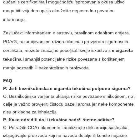
dućani s certifikatima i mogućnošću isprobavanja okusa uživo
mogu biti vrijedna opcija ako želite neposrednu povratnu
informaciju.
Zaključak: informiranjem o sastavu, pravilnom odabirom omjera
PG/VG, razumijevanjem razina nikotina i provjerom sigurnosnih
certifikata, možete značajno poboljšati svoje iskustvo s
e cigareta
tekućina
i smanjiti potencijalne rizike povezane s korištenjem
manje poznatih ili nekontroliranih proizvoda.
FAQ
P: Je li beznikotinska
e cigareta tekućina
potpuno sigurna?
O: Beznikotinska varijanta uklanja rizike povezane s nikotinom, no i
dalje je važno provjeriti čistoću baze i aroma jer neke komponente
nisu prikladne za inhalaciju.
P: Kako odrediti da li tekućina sadrži štetne aditive?
O: Potražite COA dokumente i analizirajte deklaraciju sastojaka;
izbjegavajte proizvode koji ne navode detalje ili koriste nejasne