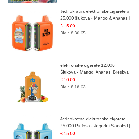
Jednokratna elektronske cigarete s
25.000 šlukova - Mango & Ananas |
Egzotična Voćna Mješavina
€ 15.00
Bio：
€ 30.65
elektronske cigarete 12.000
Šlukova - Mango, Ananas, Breskva
| Tropska Voćna Mješavina
€ 10.00
Bio：
€ 18.63
Jednokratna elektronske cigarete
25.000 Puffova - Jagodni Sladoled |
Kremasta Slatka Okus
€ 15.00