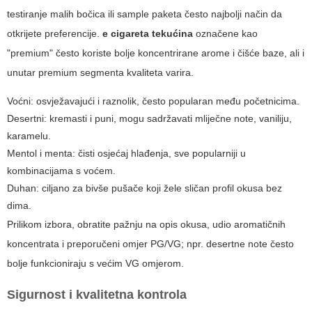
testiranje malih bočica ili sample paketa često najbolji način da
otkrijete preferencije.
e cigareta tekućina
označene kao
"premium" često koriste bolje koncentrirane arome i čišće baze, ali i
unutar premium segmenta kvaliteta varira.
Voćni: osvježavajući i raznolik, često popularan među početnicima.
Desertni: kremasti i puni, mogu sadržavati mliječne note, vaniliju,
karamelu.
Mentol i menta: čisti osjećaj hlađenja, sve popularniji u
kombinacijama s voćem.
Duhan: ciljano za bivše pušače koji žele sličan profil okusa bez
dima.
Prilikom izbora, obratite pažnju na opis okusa, udio aromatičnih
koncentrata i preporučeni omjer PG/VG; npr. desertne note često
bolje funkcioniraju s većim VG omjerom.
Sigurnost i kvalitetna kontrola