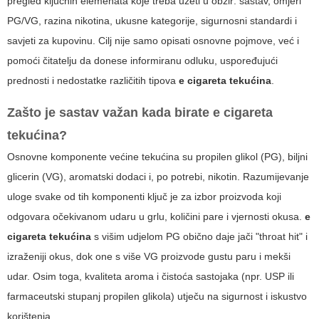
pregled ključnih elemenata koje treba uzeti u obzir: sastav, omjeri
PG/VG, razina nikotina, ukusne kategorije, sigurnosni standardi i
savjeti za kupovinu. Cilj nije samo opisati osnovne pojmove, već i
pomoći čitatelju da donese informiranu odluku, uspoređujući
prednosti i nedostatke različitih tipova
e cigareta tekućina
.
Zašto je sastav važan kada birate
e cigareta
tekućina
?
Osnovne komponente većine tekućina su propilen glikol (PG), biljni
glicerin (VG), aromatski dodaci i, po potrebi, nikotin. Razumijevanje
uloge svake od tih komponenti ključ je za izbor proizvoda koji
odgovara očekivanom udaru u grlu, količini pare i vjernosti okusa.
e
cigareta tekućina
s višim udjelom PG obično daje jači "throat hit" i
izraženiji okus, dok one s više VG proizvode gustu paru i mekši
udar. Osim toga, kvaliteta aroma i čistoća sastojaka (npr. USP ili
farmaceutski stupanj propilen glikola) utječu na sigurnost i iskustvo
korištenja.