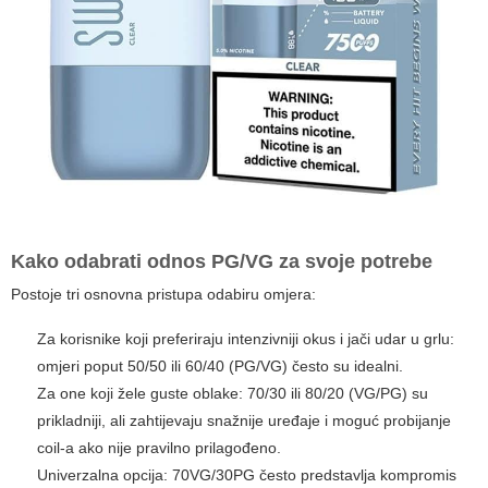
Kako odabrati odnos PG/VG za svoje potrebe
Postoje tri osnovna pristupa odabiru omjera:
Za korisnike koji preferiraju intenzivniji okus i jači udar u grlu:
omjeri poput 50/50 ili 60/40 (PG/VG) često su idealni.
Za one koji žele guste oblake: 70/30 ili 80/20 (VG/PG) su
prikladniji, ali zahtijevaju snažnije uređaje i moguć probijanje
coil-a ako nije pravilno prilagođeno.
Univerzalna opcija: 70VG/30PG često predstavlja kompromis