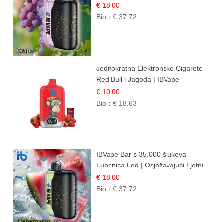
Osježavajuća Voćna Aroma
€ 18.00
Bio：
€ 37.72
Jednokratna Elektronske Cigarete -
Red Bull i Jagoda | IBVape
€ 10.00
Bio：
€ 18.63
IBVape Bar s 35.000 šlukova -
Lubenica Led | Osježavajući Ljetni
Okus
€ 18.00
Bio：
€ 37.72