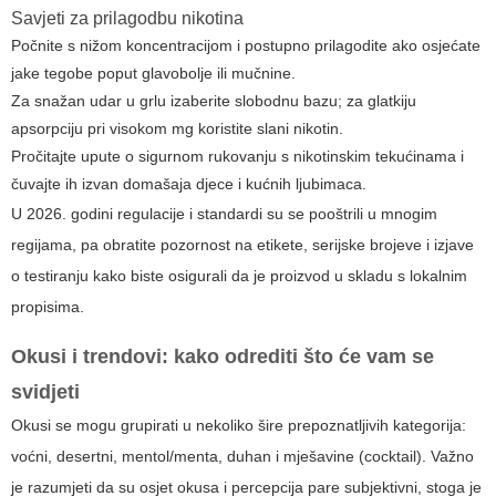
Savjeti za prilagodbu nikotina
Počnite s nižom koncentracijom i postupno prilagodite ako osjećate
jake tegobe poput glavobolje ili mučnine.
Za snažan udar u grlu izaberite slobodnu bazu; za glatkiju
apsorpciju pri visokom mg koristite slani nikotin.
Pročitajte upute o sigurnom rukovanju s nikotinskim tekućinama i
čuvajte ih izvan domašaja djece i kućnih ljubimaca.
U 2026. godini regulacije i standardi su se pooštrili u mnogim
regijama, pa obratite pozornost na etikete, serijske brojeve i izjave
o testiranju kako biste osigurali da je proizvod u skladu s lokalnim
propisima.
Okusi i trendovi: kako odrediti što će vam se
svidjeti
Okusi se mogu grupirati u nekoliko šire prepoznatljivih kategorija:
voćni, desertni, mentol/menta, duhan i mješavine (cocktail). Važno
je razumjeti da su osjet okusa i percepcija pare subjektivni, stoga je