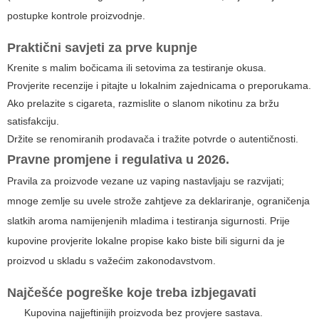
postupke kontrole proizvodnje.
Praktični savjeti za prve kupnje
Krenite s malim bočicama ili setovima za testiranje okusa.
Provjerite recenzije i pitajte u lokalnim zajednicama o preporukama.
Ako prelazite s cigareta, razmislite o slanom nikotinu za bržu
satisfakciju.
Držite se renomiranih prodavača i tražite potvrde o autentičnosti.
Pravne promjene i regulativa u 2026.
Pravila za proizvode vezane uz vaping nastavljaju se razvijati;
mnoge zemlje su uvele strože zahtjeve za deklariranje, ograničenja
slatkih aroma namijenjenih mladima i testiranja sigurnosti. Prije
kupovine provjerite lokalne propise kako biste bili sigurni da je
proizvod u skladu s važećim zakonodavstvom.
Najčešće pogreške koje treba izbjegavati
Kupovina najjeftinijih proizvoda bez provjere sastava.