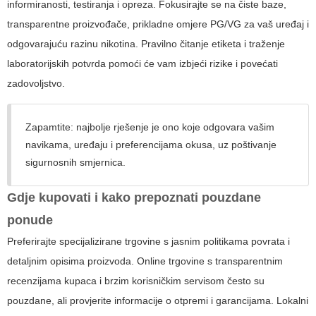
informiranosti, testiranja i opreza. Fokusirajte se na čiste baze,
transparentne proizvođače, prikladne omjere PG/VG za vaš uređaj i
odgovarajuću razinu nikotina. Pravilno čitanje etiketa i traženje
laboratorijskih potvrda pomoći će vam izbjeći rizike i povećati
zadovoljstvo.
Zapamtite: najbolje rješenje je ono koje odgovara vašim
navikama, uređaju i preferencijama okusa, uz poštivanje
sigurnosnih smjernica.
Gdje kupovati i kako prepoznati pouzdane
ponude
Preferirajte specijalizirane trgovine s jasnim politikama povrata i
detaljnim opisima proizvoda. Online trgovine s transparentnim
recenzijama kupaca i brzim korisničkim servisom često su
pouzdane, ali provjerite informacije o otpremi i garancijama. Lokalni