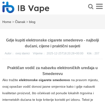
Home
>
Članak
>
blog
Gdje kupiti elektronske cigarete smederevo - najbolji
dućani, cijene i praktični savjeti
Autor：
ovoj stanici
Vrijeme：
2025-12-25T18:20:28+00:00
Klik：
207
Praktičan vodič za nabavku elektroničkih uređaja u
Smederevu
Ako tražite
elektronske cigarete smederevo
na pravom mjestu,
ovaj opsežan vodič donosi jasne smjernice kako i gdje nabaviti
kvalitetan proizvod, što očekivati od ponude lokalnih trgovina i
internetskih dućana te koje kriterije koristiti pri izboru. Tekst je