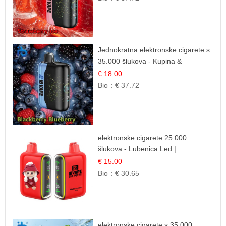
Jednokratna elektronske cigarete s
35.000 šlukova - Kupina &
Borovnica | Intenzivna Mješavina
€ 18.00
Šumskog Voća
Bio：
€ 37.72
elektronske cigarete 25.000
šlukova - Lubenica Led |
Osježavajući Ljetni Okus
€ 15.00
Bio：
€ 30.65
elektronske cigarete s 35.000