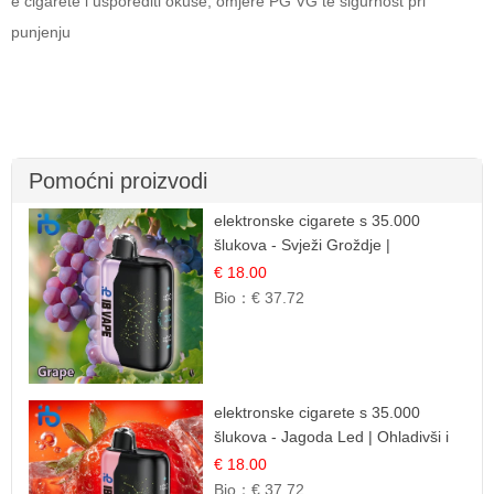
e cigarete i usporediti okuse, omjere PG VG te sigurnost pri
punjenju
Pomoćni proizvodi
elektronske cigarete s 35.000
šlukova - Svježi Groždje |
Osježavajuća Voćna Aroma
€ 18.00
Bio：
€ 37.72
elektronske cigarete s 35.000
šlukova - Jagoda Led | Ohladivši i
Osježavajući Okus
€ 18.00
Bio：
€ 37.72