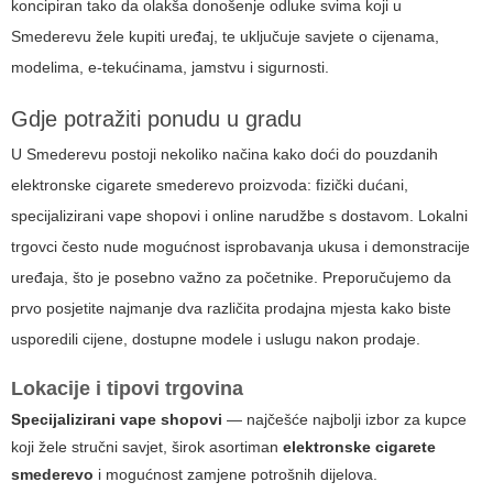
koncipiran tako da olakša donošenje odluke svima koji u
Smederevu žele kupiti uređaj, te uključuje savjete o cijenama,
modelima, e-tekućinama, jamstvu i sigurnosti.
Gdje potražiti ponudu u gradu
U Smederevu postoji nekoliko načina kako doći do pouzdanih
elektronske cigarete smederevo
proizvoda: fizički dućani,
specijalizirani vape shopovi i online narudžbe s dostavom. Lokalni
trgovci često nude mogućnost isprobavanja ukusa i demonstracije
uređaja, što je posebno važno za početnike. Preporučujemo da
prvo posjetite najmanje dva različita prodajna mjesta kako biste
usporedili cijene, dostupne modele i uslugu nakon prodaje.
Lokacije i tipovi trgovina
Specijalizirani vape shopovi
— najčešće najbolji izbor za kupce
koji žele stručni savjet, širok asortiman
elektronske cigarete
smederevo
i mogućnost zamjene potrošnih dijelova.