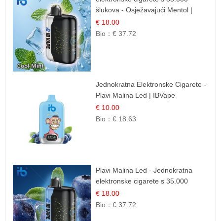
šlukova - Osježavajući Mentol |
Čista i Svježa Okus
€ 18.00
Bio：
€ 37.72
Jednokratna Elektronske Cigarete -
Plavi Malina Led | IBVape
€ 10.00
Bio：
€ 18.63
Plavi Malina Led - Jednokratna
elektronske cigarete s 35.000
šlukova | IBVape
€ 18.00
Bio：
€ 37.72