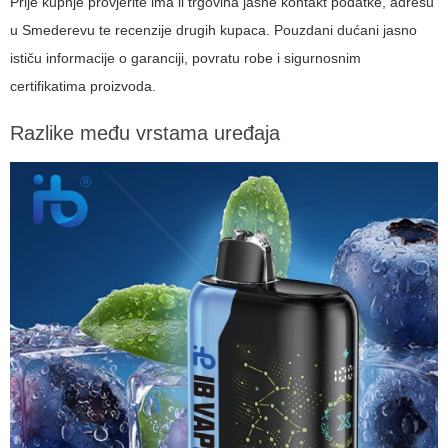
Prije kupnje provjerite ima li trgovina jasne kontakt podatke, adresu
u Smederevu te recenzije drugih kupaca. Pouzdani dućani jasno
ističu informacije o garanciji, povratu robe i sigurnosnim
certifikatima proizvoda.
Razlike među vrstama uređaja