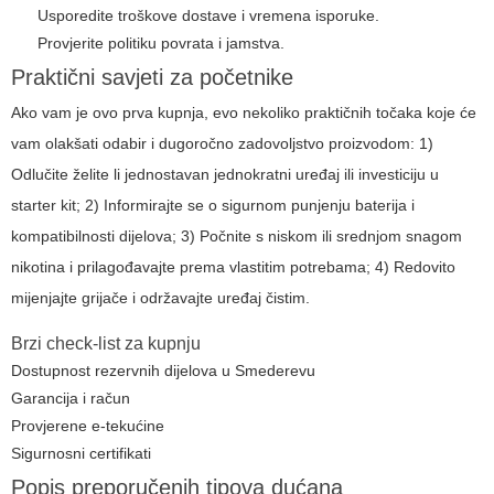
Usporedite troškove dostave i vremena isporuke.
Provjerite politiku povrata i jamstva.
Praktični savjeti za početnike
Ako vam je ovo prva kupnja, evo nekoliko praktičnih točaka koje će
vam olakšati odabir i dugoročno zadovoljstvo proizvodom: 1)
Odlučite želite li jednostavan jednokratni uređaj ili investiciju u
starter kit; 2) Informirajte se o sigurnom punjenju baterija i
kompatibilnosti dijelova; 3) Počnite s niskom ili srednjom snagom
nikotina i prilagođavajte prema vlastitim potrebama; 4) Redovito
mijenjajte grijače i održavajte uređaj čistim.
Brzi check-list za kupnju
Dostupnost rezervnih dijelova u Smederevu
Garancija i račun
Provjerene e-tekućine
Sigurnosni certifikati
Popis preporučenih tipova dućana