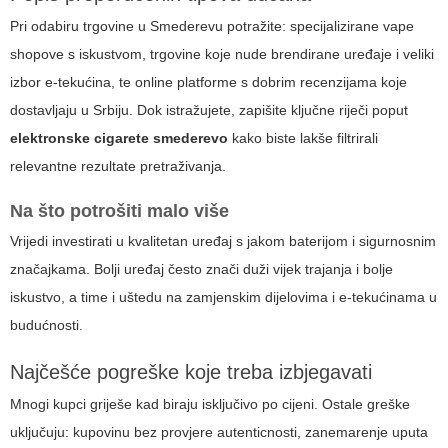
Pri odabiru trgovine u Smederevu potražite: specijalizirane vape
shopove s iskustvom, trgovine koje nude brendirane uređaje i veliki
izbor e-tekućina, te online platforme s dobrim recenzijama koje
dostavljaju u Srbiju. Dok istražujete, zapišite ključne riječi poput
elektronske cigarete smederevo
kako biste lakše filtrirali
relevantne rezultate pretraživanja.
Na što potrošiti malo više
Vrijedi investirati u kvalitetan uređaj s jakom baterijom i sigurnosnim
značajkama. Bolji uređaj često znači duži vijek trajanja i bolje
iskustvo, a time i uštedu na zamjenskim dijelovima i e-tekućinama u
budućnosti.
Najčešće pogreške koje treba izbjegavati
Mnogi kupci griješe kad biraju isključivo po cijeni. Ostale greške
uključuju: kupovinu bez provjere autenticnosti, zanemarenje uputa