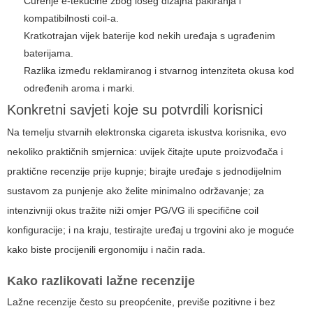
Curenje e-tekućine zbog lošeg dizajna pakiranja i
kompatibilnosti coil-a.
Kratkotrajan vijek baterije kod nekih uređaja s ugrađenim
baterijama.
Razlika između reklamiranog i stvarnog intenziteta okusa kod
određenih aroma i marki.
Konkretni savjeti koje su potvrdili korisnici
Na temelju stvarnih
elektronska cigareta iskustva korisnika
, evo
nekoliko praktičnih smjernica: uvijek čitajte upute proizvođača i
praktične recenzije prije kupnje; birajte uređaje s jednodijelnim
sustavom za punjenje ako želite minimalno održavanje; za
intenzivniji okus tražite niži omjer PG/VG ili specifične coil
konfiguracije; i na kraju, testirajte uređaj u trgovini ako je moguće
kako biste procijenili ergonomiju i način rada.
Kako razlikovati lažne recenzije
Lažne recenzije često su preopćenite, previše pozitivne i bez