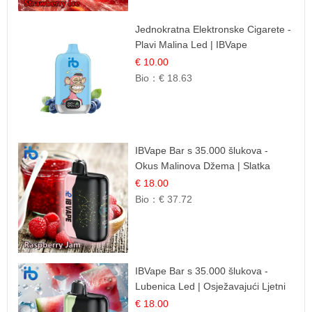
Jednokratna Elektronske Cigarete -
Plavi Malina Led | IBVape
€ 10.00
Bio：
€ 18.63
IBVape Bar s 35.000 šlukova -
Okus Malinova Džema | Slatka
Voćna Aroma
€ 18.00
Bio：
€ 37.72
IBVape Bar s 35.000 šlukova -
Lubenica Led | Osježavajući Ljetni
Okus
€ 18.00