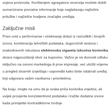
ocjena proizvoda. Korištenjem agregatora recenzija možete dobiti
sumarizirane povratne informacije koje naglašavaju najčešće
pritužbe i najčešće hvaljene značajke uređaja.
Zaključne misli
Pravi uvid u performanse i očekivanja dolazi iz raznolikih i brojnih
izvora; kombinacija tehničkih podataka, dugoročnih testova i
svakodnevnih iskustava
elektronska cigareta iskustva korisnika
stvara najpouzdaniji okvir za kupovinu. Važno je ne donositi odluku
isključivo na osnovi marketinga ili prve impresije, već uložiti vrijeme
u pregled stvarnih izvještaja i usporedbi kako biste odabrali uređaj
koji odgovara vašim navikama i prioritetima.
Na kraju, imajte na umu da je svaka priča korisnika vrijedna, ali
uvijek provjerite konzistentnost podataka i tražite dodatne izvore
kada primijetite kontradiktorne tvrdnje.