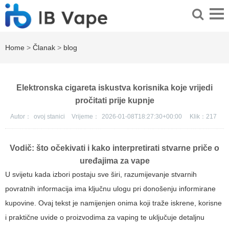
Home
>
Članak
>
blog
Elektronska cigareta iskustva korisnika koje vrijedi
pročitati prije kupnje
Autor：
ovoj stanici
Vrijeme：
2026-01-08T18:27:30+00:00
Klik：
217
Vodič: što očekivati i kako interpretirati stvarne priče o
uređajima za vape
U svijetu kada izbori postaju sve širi, razumijevanje stvarnih
povratnih informacija ima ključnu ulogu pri donošenju informirane
kupovine. Ovaj tekst je namijenjen onima koji traže iskrene, korisne
i praktične uvide o proizvodima za vaping te uključuje detaljnu