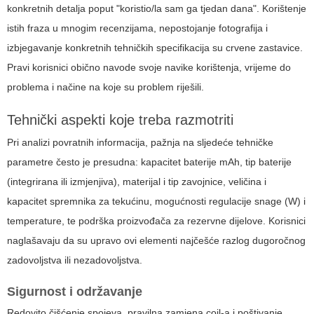
konkretnih detalja poput "koristio/la sam ga tjedan dana". Korištenje
istih fraza u mnogim recenzijama, nepostojanje fotografija i
izbjegavanje konkretnih tehničkih specifikacija su crvene zastavice.
Pravi korisnici obično navode svoje navike korištenja, vrijeme do
problema i načine na koje su problem riješili.
Tehnički aspekti koje treba razmotriti
Pri analizi povratnih informacija, pažnja na sljedeće tehničke
parametre često je presudna: kapacitet baterije mAh, tip baterije
(integrirana ili izmjenjiva), materijal i tip zavojnice, veličina i
kapacitet spremnika za tekućinu, mogućnosti regulacije snage (W) i
temperature, te podrška proizvođača za rezervne dijelove. Korisnici
naglašavaju da su upravo ovi elementi najčešće razlog dugoročnog
zadovoljstva ili nezadovoljstva.
Sigurnost i održavanje
Redovito čišćenje spojeva, pravilna zamjena coil-a i poštivanje