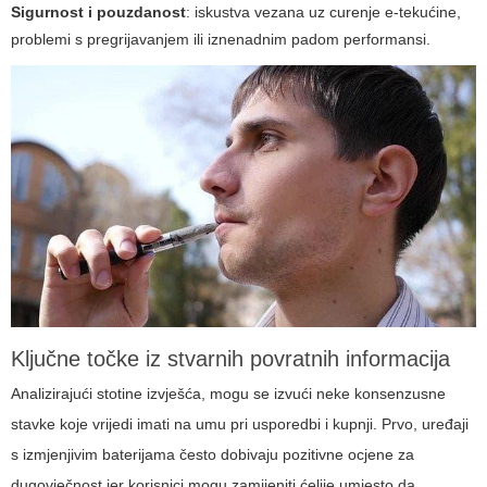
Sigurnost i pouzdanost
: iskustva vezana uz curenje e-tekućine,
problemi s pregrijavanjem ili iznenadnim padom performansi.
Ključne točke iz stvarnih povratnih informacija
Analizirajući stotine izvješća, mogu se izvući neke konsenzusne
stavke koje vrijedi imati na umu pri usporedbi i kupnji. Prvo, uređaji
s izmjenjivim baterijama često dobivaju pozitivne ocjene za
dugovječnost jer korisnici mogu zamijeniti ćelije umjesto da