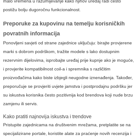
malo vremena u razumijevanje kako njihov uređaj radi često
postižu bolju dugoročnu funkcionalnost.
Preporuke za kupovinu na temelju korisničkih
povratnih informacija
Ponovljeni savjeti od strane zajednice uključuju: birajte provjerene
marki s dobrom podrškom, tražite modele s lako dostupnim
rezervnim dijelovima, isprobajte uređaj prije kupnje ako je moguće,
i provjerite kompatibilnost coil-a i spremnika s različitim
proizvođačima kako biste izbjegli neugodne iznenađenja. Također,
preporučuje se provjeriti uvjete jamstva i postprodajnu podršku jer
su iskustva korisnika često pozitivnija kod brendova koji nude brzu
zamjenu ili servis.
Kako pratiti najnovija iskustva i trendove
Pristupite zajednicama na društvenim mrežama, pretplatite se na
specijalizirane portale, koristite alate za praćenje novih recenzija i