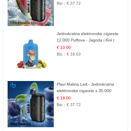
Bio：
€ 37.72
Jednokratna elektronske cigarete
12.000 Puffova - Jagoda i Kivi |
Sočna Voćna Kombinacija
€ 10.00
Bio：
€ 18.63
Plavi Malina Led - Jednokratna
elektronske cigarete s 35.000
šlukova | IBVape
€ 18.00
Bio：
€ 37.72