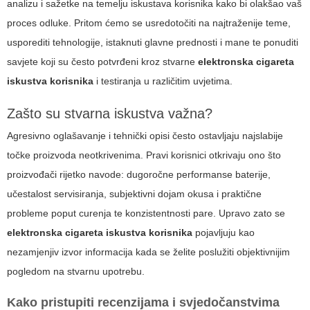
analizu i sažetke na temelju iskustava korisnika kako bi olakšao vaš
proces odluke. Pritom ćemo se usredotočiti na najtraženije teme,
usporediti tehnologije, istaknuti glavne prednosti i mane te ponuditi
savjete koji su često potvrđeni kroz stvarne
elektronska cigareta
iskustva korisnika
i testiranja u različitim uvjetima.
Zašto su stvarna iskustva važna?
Agresivno oglašavanje i tehnički opisi često ostavljaju najslabije
točke proizvoda neotkrivenima. Pravi korisnici otkrivaju ono što
proizvođači rijetko navode: dugoročne performanse baterije,
učestalost servisiranja, subjektivni dojam okusa i praktične
probleme poput curenja te konzistentnosti pare. Upravo zato se
elektronska cigareta iskustva korisnika
pojavljuju kao
nezamjenjiv izvor informacija kada se želite poslužiti objektivnijim
pogledom na stvarnu upotrebu.
Kako pristupiti recenzijama i svjedočanstvima