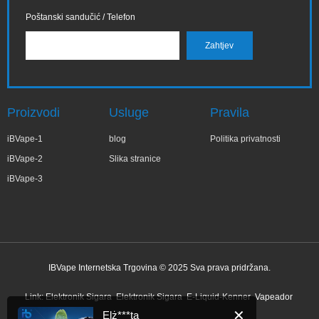
Poštanski sandučić / Telefon
Proizvodi
Usluge
Pravila
iBVape-1
blog
Politika privatnosti
iBVape-2
Slika stranice
iBVape-3
IBVape Internetska Trgovina © 2025 Sva prava pridržana.
✕
Elż***ta
Nedavne kupnje
Link:
Elektronik Sigara
Elektronik Sigara
E-Liquid-Kenner
Vapeador