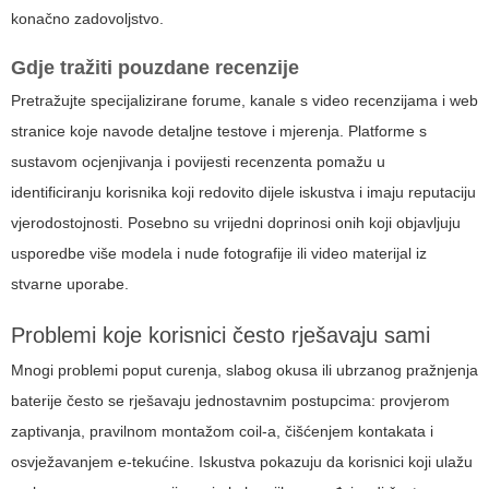
konačno zadovoljstvo.
Gdje tražiti pouzdane recenzije
Pretražujte specijalizirane forume, kanale s video recenzijama i web
stranice koje navode detaljne testove i mjerenja. Platforme s
sustavom ocjenjivanja i povijesti recenzenta pomažu u
identificiranju korisnika koji redovito dijele iskustva i imaju reputaciju
vjerodostojnosti. Posebno su vrijedni doprinosi onih koji objavljuju
usporedbe više modela i nude fotografije ili video materijal iz
stvarne uporabe.
Problemi koje korisnici često rješavaju sami
Mnogi problemi poput curenja, slabog okusa ili ubrzanog pražnjenja
baterije često se rješavaju jednostavnim postupcima: provjerom
zaptivanja, pravilnom montažom coil-a, čišćenjem kontakata i
osvježavanjem e-tekućine. Iskustva pokazuju da korisnici koji ulažu