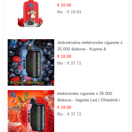
| Ljetna Desertna Aroma
€ 10.00
Bio：
€ 18.63
Jednokratna elektronske cigarete s
35.000 šlukova - Kupina &
Borovnica | Intenzivna Mješavina
€ 18.00
Šumskog Voća
Bio：
€ 37.72
elektronske cigarete s 35.000
šlukova - Jagoda Led | Ohladivši i
Osježavajući Okus
€ 18.00
Bio：
€ 37.72