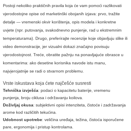
Postoji nekoliko praktičnih pravila koja će vam pomoći razlikovati
vjerodostojne opise od marketinški obojanih izjava: prvo, tražite
detalje — vremenski okvir korištenja, opis modela i konkretne
uvjete (npr. putovanja, svakodnevno punjenje, rad u ekstremnim
temperaturama). Drugo, preferirajte recenzije koje objavljuju slike ili
video demonstracije, jer vizualni dokazi značajno povisuju
vjerodostojnost. Treće, obratite pažnju na ponavljajuće obrasce u
komentarima: ako desetine korisnika navode istu manu,
najvjerojatnije se radi o stvarnom problemu.
Vrste iskustava koja ćete najčešće susresti
Tehnička izvješća
: podaci o kapacitetu baterije, vremenu
punjenja, broju ciklusa i održavanju koilova.
Doživljaj okusa
: subjektivni opisi intenziteta, čistoće i zadržavanja
arome kod različitih tekućina.
Udobnost upotrebe
: veličina uređaja, težina, čistoća isporučene
pare, ergonomija i pristup kontrolama.