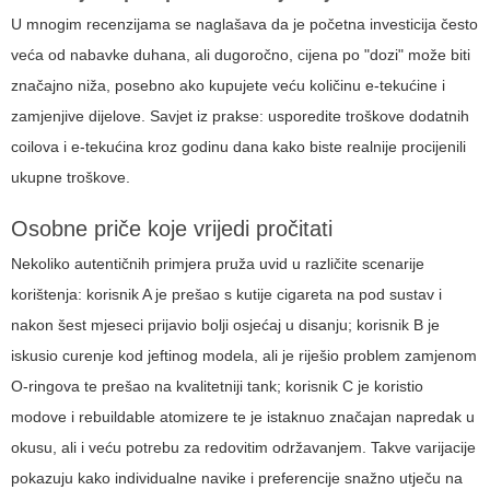
U mnogim recenzijama se naglašava da je početna investicija često
veća od nabavke duhana, ali dugoročno, cijena po "dozi" može biti
značajno niža, posebno ako kupujete veću količinu e-tekućine i
zamjenjive dijelove. Savjet iz prakse: usporedite troškove dodatnih
coilova i e-tekućina kroz godinu dana kako biste realnije procijenili
ukupne troškove.
Osobne priče koje vrijedi pročitati
Nekoliko autentičnih primjera pruža uvid u različite scenarije
korištenja: korisnik A je prešao s kutije cigareta na pod sustav i
nakon šest mjeseci prijavio bolji osjećaj u disanju; korisnik B je
iskusio curenje kod jeftinog modela, ali je riješio problem zamjenom
O-ringova te prešao na kvalitetniji tank; korisnik C je koristio
modove i rebuildable atomizere te je istaknuo značajan napredak u
okusu, ali i veću potrebu za redovitim održavanjem. Takve varijacije
pokazuju kako individualne navike i preferencije snažno utječu na