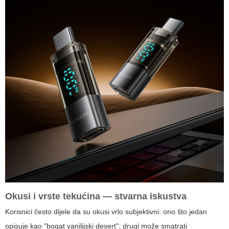
Okusi i vrste tekućina — stvarna iskustva
Korisnici često dijele da su okusi vrlo subjektivni: ono što jedan
opisuje kao "bogat vanilijski desert", drugi može smatrati