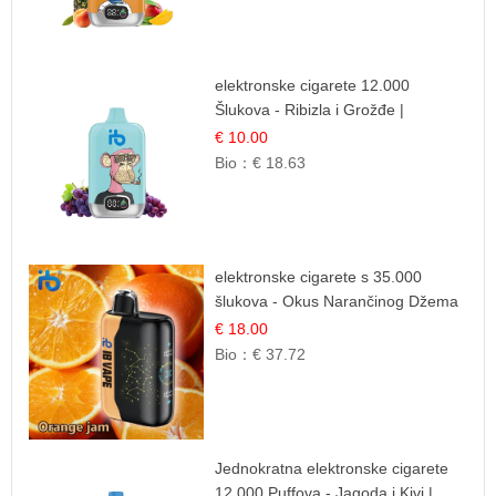
elektronske cigarete 12.000
Šlukova - Ribizla i Grožđe |
Elegantna Voćna Kombinacija
€ 10.00
Bio：
€ 18.63
elektronske cigarete s 35.000
šlukova - Okus Narančinog Džema
| Dugotrajno Iskustvo
€ 18.00
Bio：
€ 37.72
Jednokratna elektronske cigarete
12.000 Puffova - Jagoda i Kivi |