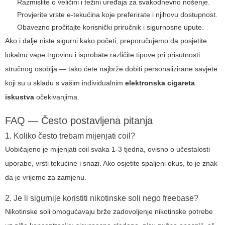
Razmislite o veličini i težini uređaja za svakodnevno nošenje.
Provjerite vrste e-tekućina koje preferirate i njihovu dostupnost.
Obavezno pročitajte korisnički priručnik i sigurnosne upute.
Ako i dalje niste sigurni kako početi, preporučujemo da posjetite
lokalnu vape trgovinu i isprobate različite tipove pri prisutnosti
stručnog osoblja — tako ćete najbrže dobiti personalizirane savjete
koji su u skladu s vašim individualnim
elektronska cigareta
iskustva
očekivanjima.
FAQ — Često postavljena pitanja
1. Koliko često trebam mijenjati coil?
Uobičajeno je mijenjati coil svaka 1-3 tjedna, ovisno o učestalosti
uporabe, vrsti tekućine i snazi. Ako osjetite spaljeni okus, to je znak
da je vrijeme za zamjenu.
2. Je li sigurnije koristiti nikotinske soli nego freebase?
Nikotinske soli omogućavaju brže zadovoljenje nikotinske potrebe