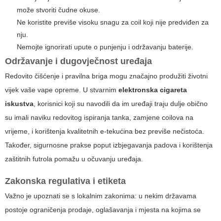
može stvoriti čudne okuse.
Ne koristite previše visoku snagu za coil koji nije predviđen za
nju.
Nemojte ignorirati upute o punjenju i održavanju baterije.
Održavanje i dugovječnost uređaja
Redovito čišćenje i pravilna briga mogu značajno produžiti životni
vijek vaše vape opreme. U stvarnim
elektronska cigareta
iskustva
, korisnici koji su navodili da im uređaji traju dulje obično
su imali naviku redovitog ispiranja tanka, zamjene coilova na
vrijeme, i korištenja kvalitetnih e-tekućina bez previše nečistoća.
Također, sigurnosne prakse poput izbjegavanja padova i korištenja
zaštitnih futrola pomažu u očuvanju uređaja.
Zakonska regulativa i etiketa
Važno je upoznati se s lokalnim zakonima: u nekim državama
postoje ograničenja prodaje, oglašavanja i mjesta na kojima se