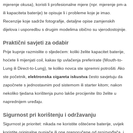
mjerenje okusa), koristi li profesionalne mjere (npr. mjerenje pm-a
ili kapaciteta baterije) te opisuje li i probleme koje je imao.
Recenzije koje sadrže fotografije, detaljne opise zamjenskih
dijelova i usporedbu s drugim modelima obično su vjerodostojnije.
Praktični savjeti za odabir
Prije kupnje razmislite o sljedećem: koliki želite kapacitet baterije,
hoćete li mijenjati coil, kakav tip uvlačenja preferirate (Mouth-to-
Lung ili Direct-to-Lung), te koliko novca ste spremni potrošiti. Ako
ste početnik,
elektronska cigareta iskustva
često savjetuju da
započnete s jednostavnim pod sistemom ili starter kitom; nakon
nekoliko tjedana korištenja puno lakše procijenite što želite u
naprednijem uređaju.
Sigurnost pri korištenju i održavanju
Sigurnost je prioritet: nikada ne koristite oštećene baterije, uvijek
koristite originalne punjače ili one preporučene od proizvođača, i