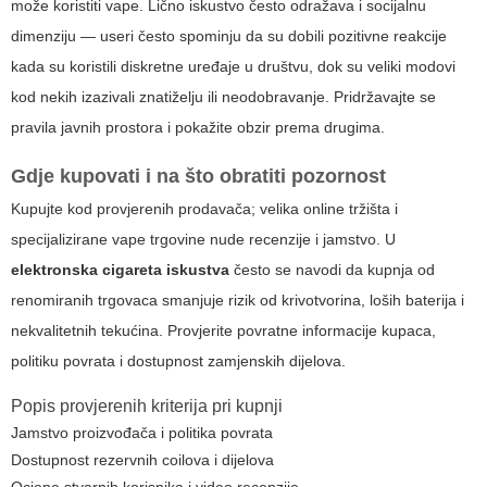
može koristiti vape. Lično iskustvo često odražava i socijalnu
dimenziju — useri često spominju da su dobili pozitivne reakcije
kada su koristili diskretne uređaje u društvu, dok su veliki modovi
kod nekih izazivali znatiželju ili neodobravanje. Pridržavajte se
pravila javnih prostora i pokažite obzir prema drugima.
Gdje kupovati i na što obratiti pozornost
Kupujte kod provjerenih prodavača; velika online tržišta i
specijalizirane vape trgovine nude recenzije i jamstvo. U
elektronska cigareta iskustva
često se navodi da kupnja od
renomiranih trgovaca smanjuje rizik od krivotvorina, loših baterija i
nekvalitetnih tekućina. Provjerite povratne informacije kupaca,
politiku povrata i dostupnost zamjenskih dijelova.
Popis provjerenih kriterija pri kupnji
Jamstvo proizvođača i politika povrata
Dostupnost rezervnih coilova i dijelova
Ocjene stvarnih korisnika i video recenzije