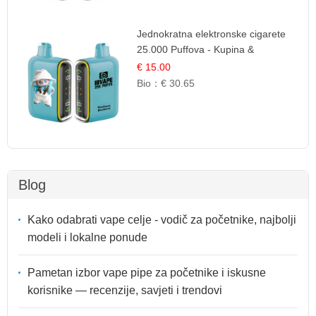
Jednokratna elektronske cigarete
25.000 Puffova - Kupina &
Borovnica | Šumska Voćna
€ 15.00
Mješavina
Bio：
€ 30.65
Blog
Kako odabrati vape celje - vodič za početnike, najbolji
modeli i lokalne ponude
Pametan izbor vape pipe za početnike i iskusne
korisnike — recenzije, savjeti i trendovi