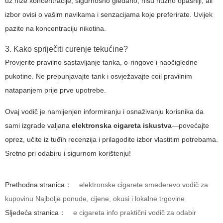
uz niže koncentracije; sigurnosno gledano, nisu nužno opasniji, ali
izbor ovisi o vašim navikama i senzacijama koje preferirate. Uvijek
pazite na koncentraciju nikotina.
3. Kako spriječiti curenje tekućine?
Provjerite pravilno sastavljanje tanka, o-ringove i naočigledne
pukotine. Ne prepunjavajte tank i osvježavajte coil pravilnim
natapanjem prije prve upotrebe.
Ovaj vodič je namijenjen informiranju i osnaživanju korisnika da
sami izgrade valjana
elektronska cigareta iskustva
—povećajte
oprez, učite iz tuđih recenzija i prilagodite izbor vlastitim potrebama.
Sretno pri odabiru i sigurnom korištenju!
Prethodna stranica：
elektronske cigarete smederevo vodič za
kupovinu Najbolje ponude, cijene, okusi i lokalne trgovine
Sljedeća stranica：
e cigareta info praktični vodič za odabir