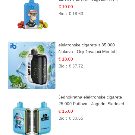
Sočna Voćna Kombinacija
€ 10.00
Bio：
€ 18.63
elektronske cigarete s 35.000
šlukova - Osježavajući Mentol |
Čista i Svježa Okus
€ 18.00
Bio：
€ 37.72
Jednokratna elektronske cigarete
25.000 Puffova - Jagodni Sladoled |
Kremasta Slatka Okus
€ 15.00
Bio：
€ 30.65