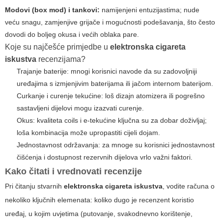
Modovi (box mod) i tankovi:
namijenjeni entuzijastima; nude
veću snagu, zamjenjive grijače i mogućnosti podešavanja, što često
dovodi do boljeg okusa i većih oblaka pare.
Koje su najčešće primjedbe u
elektronska cigareta
iskustva
recenzijama?
Trajanje baterije: mnogi korisnici navode da su zadovoljniji
uređajima s izmjenjivim baterijama ili jačom internom baterijom.
Curkanje i curenje tekućine: loš dizajn atomizera ili pogrešno
sastavljeni dijelovi mogu izazvati curenje.
Okus: kvaliteta coils i e-tekućine ključna su za dobar doživljaj;
loša kombinacija može upropastiti cijeli dojam.
Jednostavnost održavanja: za mnoge su korisnici jednostavnost
čišćenja i dostupnost rezervnih dijelova vrlo važni faktori.
Kako čitati i vrednovati recenzije
Pri čitanju stvarnih
elektronska cigareta iskustva
, vodite računa o
nekoliko ključnih elemenata: koliko dugo je recenzent koristio
uređaj, u kojim uvjetima (putovanje, svakodnevno korištenje,