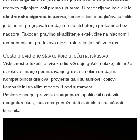
redovito mijenjajte coil prema uputama. U recenzijama koje dijele
elektronska cigareta iskustva
, korisnici često naglašavaju koliko
je bitno ne pregrijavati uređaj i ne puniti bateriju preko noći bez
nadzora. Također, pravilno skladištenje e-tekućine na hladnom i
tamnom mjestu produžava njezin rok trajanja i očuva okus.
Često previdjene stavke koje utječu na iskustvo
Viskoznost e-tekućine: visok udio VG daje gušće oblake, ali može
uzrokovati manje podmazivanje grijača u nekim uređajima.
Kompatibilnost dijelova: provjerite da li su tankovi i coilovi
kompatibilni s vašim modom ili pod sistemom.
Postavke snage: prevelika snaga može spaliti coil i ostaviti
neugodan okus; mala snaga može dati slab okus i razočarati
korisnika.