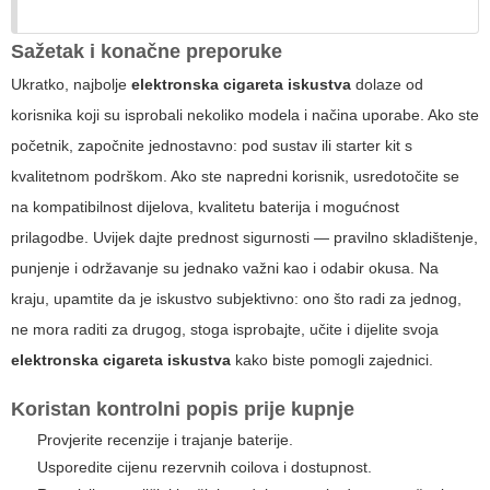
Sažetak i konačne preporuke
Ukratko, najbolje
elektronska cigareta iskustva
dolaze od
korisnika koji su isprobali nekoliko modela i načina uporabe. Ako ste
početnik, započnite jednostavno: pod sustav ili starter kit s
kvalitetnom podrškom. Ako ste napredni korisnik, usredotočite se
na kompatibilnost dijelova, kvalitetu baterija i mogućnost
prilagodbe. Uvijek dajte prednost sigurnosti — pravilno skladištenje,
punjenje i održavanje su jednako važni kao i odabir okusa. Na
kraju, upamtite da je iskustvo subjektivno: ono što radi za jednog,
ne mora raditi za drugog, stoga isprobajte, učite i dijelite svoja
elektronska cigareta iskustva
kako biste pomogli zajednici.
Koristan kontrolni popis prije kupnje
Provjerite recenzije i trajanje baterije.
Usporedite cijenu rezervnih coilova i dostupnost.