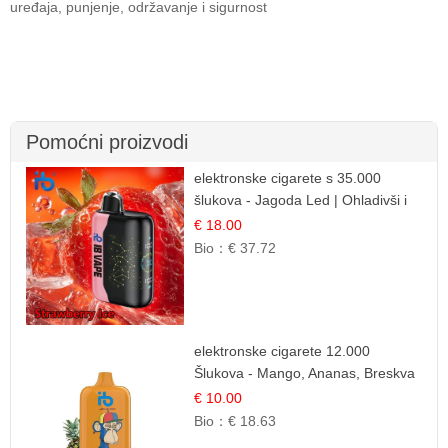
uređaja, punjenje, održavanje i sigurnost
Pomoćni proizvodi
elektronske cigarete s 35.000
šlukova - Jagoda Led | Ohladivši i
Osježavajući Okus
€ 18.00
Bio：
€ 37.72
elektronske cigarete 12.000
Šlukova - Mango, Ananas, Breskva
| Tropska Voćna Mješavina
€ 10.00
Bio：
€ 18.63