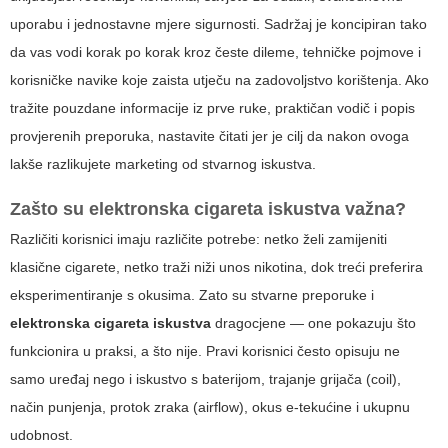
uporabu i jednostavne mjere sigurnosti. Sadržaj je koncipiran tako
da vas vodi korak po korak kroz česte dileme, tehničke pojmove i
korisničke navike koje zaista utječu na zadovoljstvo korištenja. Ako
tražite pouzdane informacije iz prve ruke, praktičan vodič i popis
provjerenih preporuka, nastavite čitati jer je cilj da nakon ovoga
lakše razlikujete marketing od stvarnog iskustva.
Zašto su
elektronska cigareta iskustva
važna?
Različiti korisnici imaju različite potrebe: netko želi zamijeniti
klasične cigarete, netko traži niži unos nikotina, dok treći preferira
eksperimentiranje s okusima. Zato su stvarne preporuke i
elektronska cigareta iskustva
dragocjene — one pokazuju što
funkcionira u praksi, a što nije. Pravi korisnici često opisuju ne
samo uređaj nego i iskustvo s baterijom, trajanje grijača (coil),
način punjenja, protok zraka (airflow), okus e-tekućine i ukupnu
udobnost.