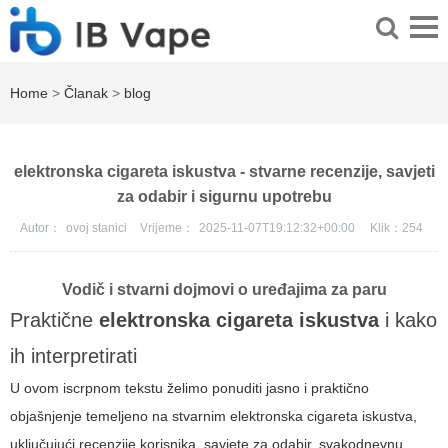
Home
>
Članak
>
blog
elektronska cigareta iskustva - stvarne recenzije, savjeti
za odabir i sigurnu upotrebu
Autor：
ovoj stanici
Vrijeme：
2025-11-07T19:12:32+00:00
Klik：
254
Vodič i stvarni dojmovi o uređajima za paru
Praktične
elektronska cigareta iskustva
i kako
ih interpretirati
U ovom iscrpnom tekstu želimo ponuditi jasno i praktično
objašnjenje temeljeno na stvarnim
elektronska cigareta iskustva
,
uključujući recenzije korisnika, savjete za odabir, svakodnevnu