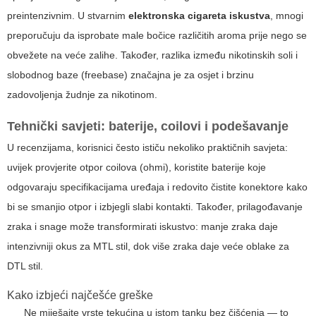
preintenzivnim. U stvarnim
elektronska cigareta iskustva
, mnogi
preporučuju da isprobate male bočice različitih aroma prije nego se
obvežete na veće zalihe. Također, razlika između nikotinskih soli i
slobodnog baze (freebase) značajna je za osjet i brzinu
zadovoljenja žudnje za nikotinom.
Tehnički savjeti: baterije, coilovi i podešavanje
U recenzijama, korisnici često ističu nekoliko praktičnih savjeta:
uvijek provjerite otpor coilova (ohmi), koristite baterije koje
odgovaraju specifikacijama uređaja i redovito čistite konektore kako
bi se smanjio otpor i izbjegli slabi kontakti. Također, prilagođavanje
zraka i snage može transformirati iskustvo: manje zraka daje
intenzivniji okus za MTL stil, dok više zraka daje veće oblake za
DTL stil.
Kako izbjeći najčešće greške
Ne miješajte vrste tekućina u istom tanku bez čišćenja — to