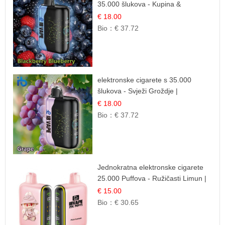
35.000 šlukova - Kupina &
Borovnica | Intenzivna Mješavina
€ 18.00
Šumskog Voća
Bio：
€ 37.72
elektronske cigarete s 35.000
šlukova - Svježi Groždje |
Osježavajuća Voćna Aroma
€ 18.00
Bio：
€ 37.72
Jednokratna elektronske cigarete
25.000 Puffova - Ružičasti Limun |
Osježavajuća Citrusna Aroma
€ 15.00
Bio：
€ 30.65