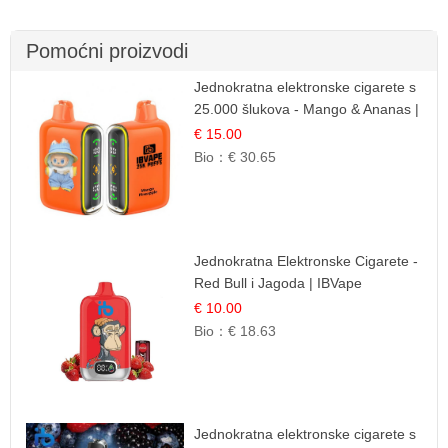
Pomoćni proizvodi
Jednokratna elektronske cigarete s
25.000 šlukova - Mango & Ananas |
Egzotična Voćna Mješavina
€ 15.00
Bio：
€ 30.65
Jednokratna Elektronske Cigarete -
Red Bull i Jagoda | IBVape
€ 10.00
Bio：
€ 18.63
Jednokratna elektronske cigarete s