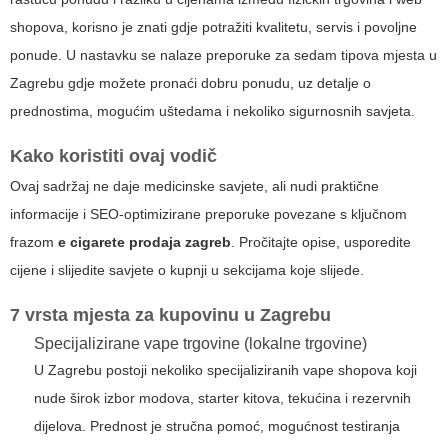
shopova, korisno je znati gdje potražiti kvalitetu, servis i povoljne
ponude. U nastavku se nalaze preporuke za sedam tipova mjesta u
Zagrebu gdje možete pronaći dobru ponudu, uz detalje o
prednostima, mogućim uštedama i nekoliko sigurnosnih savjeta.
Kako koristiti ovaj vodič
Ovaj sadržaj ne daje medicinske savjete, ali nudi praktične
informacije i SEO-optimizirane preporuke povezane s ključnom
frazom
e cigarete prodaja zagreb
. Pročitajte opise, usporedite
cijene i slijedite savjete o kupnji u sekcijama koje slijede.
7 vrsta mjesta za kupovinu u Zagrebu
Specijalizirane vape trgovine (lokalne trgovine)
U Zagrebu postoji nekoliko specijaliziranih vape shopova koji
nude širok izbor modova, starter kitova, tekućina i rezervnih
dijelova. Prednost je stručna pomoć, mogućnost testiranja