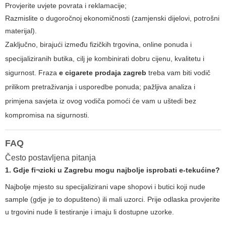
Provjerite uvjete povrata i reklamacije;
Razmislite o dugoročnoj ekonomičnosti (zamjenski dijelovi, potrošni
materijal).
Zaključno, birajući između fizičkih trgovina, online ponuda i
specijaliziranih butika, cilj je kombinirati dobru cijenu, kvalitetu i
sigurnost. Fraza
e cigarete prodaja zagreb
treba vam biti vodič
prilikom pretraživanja i usporedbe ponuda; pažljiva analiza i
primjena savjeta iz ovog vodiča pomoći će vam u uštedi bez
kompromisa na sigurnosti.
FAQ
Često postavljena pitanja
1. Gdje fi¬zicki u Zagrebu mogu najbolje isprobati e-tekućine?
Najbolje mjesto su specijalizirani vape shopovi i butici koji nude
sample (gdje je to dopušteno) ili mali uzorci. Prije odlaska provjerite
u trgovini nude li testiranje i imaju li dostupne uzorke.