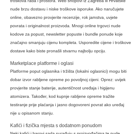
troškova rada i prostora. Web shopovi iz Zagreba ili Hrvatske
nude brzu dostavu i niske troškove isporuke. Ako naručujete
online, obavezno provjerite recenzije, rok jamstva, uvjete
povrata i originalnost proizvoda. Mnogi online trgovci nude
kodove za popust, newsletter popuste i bundle ponude koje
značajno smanjuju cijenu kompleta. Usporedite cijene i troškove
dostave kako biste pronašli stvarnu najbolju opciju.
Marketplace platforme i oglasi
Platforme poput oglasnika i tržišta (lokalni oglasnici) mogu biti
dobar izvor rabljene opreme po povoljnoj cijeni. Oprez: uvijek
provjerite stanje baterije, autentičnost uređaja i higijenu
atomizera. Također, kod kupnje rabljene opreme tražite
testiranje prije plaćanja i jasno dogovoreni povrat ako uređaj
nije u opisanom stanju.
Kafići i fizička mjesta s dodatnom ponudom
Neki kafići i barovi sada surađuju s proizvođačima te nude