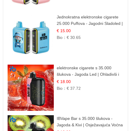
Jednokratna elektronske cigarete
25.000 Puffova - Jagodni Sladoled |
Kremasta Slatka Okus
€ 15.00
Bio：
€ 30.65
elektronske cigarete s 35.000
šlukova - Jagoda Led | Ohladivši i
Osježavajući Okus
€ 18.00
Bio：
€ 37.72
IBVape Bar s 35.000 šlukova -
Jagoda & Kivi | Osježavajuća Voćna