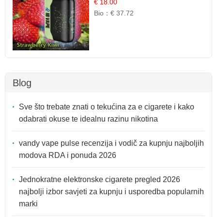
Mješavina
€ 18.00
Bio：
€ 37.72
Blog
Sve što trebate znati o tekućina za e cigarete i kako
odabrati okuse te idealnu razinu nikotina
vandy vape pulse recenzija i vodič za kupnju najboljih
modova RDA i ponuda 2026
Jednokratne elektronske cigarete pregled 2026
najbolji izbor savjeti za kupnju i usporedba popularnih
marki