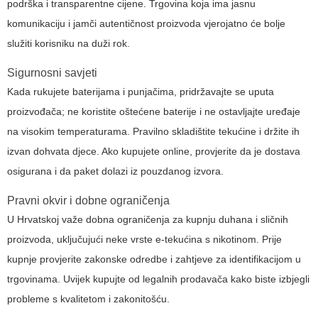
podrška i transparentne cijene. Trgovina koja ima jasnu
komunikaciju i jamči autentičnost proizvoda vjerojatno će bolje
služiti korisniku na duži rok.
Sigurnosni savjeti
Kada rukujete baterijama i punjačima, pridržavajte se uputa
proizvođača; ne koristite oštećene baterije i ne ostavljajte uređaje
na visokim temperaturama. Pravilno skladištite tekućine i držite ih
izvan dohvata djece. Ako kupujete online, provjerite da je dostava
osigurana i da paket dolazi iz pouzdanog izvora.
Pravni okvir i dobne ograničenja
U Hrvatskoj važe dobna ograničenja za kupnju duhana i sličnih
proizvoda, uključujući neke vrste e-tekućina s nikotinom. Prije
kupnje provjerite zakonske odredbe i zahtjeve za identifikacijom u
trgovinama. Uvijek kupujte od legalnih prodavača kako biste izbjegli
probleme s kvalitetom i zakonitošću.