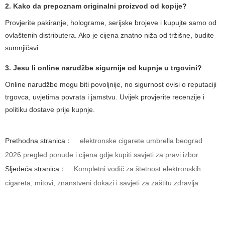
2. Kako da prepoznam originalni proizvod od kopije?
Provjerite pakiranje, holograme, serijske brojeve i kupujte samo od
ovlaštenih distributera. Ako je cijena znatno niža od tržišne, budite
sumnjičavi.
3. Jesu li online narudžbe sigurnije od kupnje u trgovini?
Online narudžbe mogu biti povoljnije, no sigurnost ovisi o reputaciji
trgovca, uvjetima povrata i jamstvu. Uvijek provjerite recenzije i
politiku dostave prije kupnje.
Prethodna stranica：
elektronske cigarete umbrella beograd
2026 pregled ponude i cijena gdje kupiti savjeti za pravi izbor
Sljedeća stranica：
Kompletni vodič za štetnost elektronskih
cigareta, mitovi, znanstveni dokazi i savjeti za zaštitu zdravlja