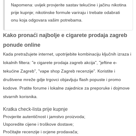
Napomena: uvijek provjerite sastav tekućine i jačinu nikotina
prije kupnje; nikotinske formule variraju i trebate odabrati
onu koja odgovara vašim potrebama.
Kako pronaći najbolje
e cigarete prodaja zagreb
ponude online
Kada pretražujete internet, upotrijebite kombinaciju ključnih izraza i
lokalnih filtera: "e cigarete prodaja zagreb akcija", "jeftine e-
tekućine Zagreb", "vape shop Zagreb recenzije". Koristite i
društvene mreže gdje trgovci objavljuju flash popuste i promo
kodove. Pratite forume i lokalne zajednice za preporuke i dojmove
stvarnih korisnika.
Kratka check-lista prije kupnje
Provjerite autentičnost i jamstvo proizvoda;
Usporedite cijene i troškove dostave;
Pročitajte recenzije i ocjene prodavača;