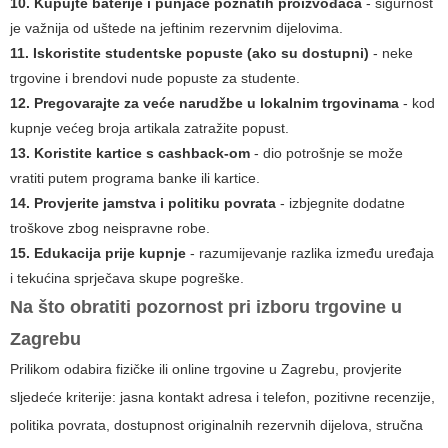
10. Kupujte baterije i punjače poznatih proizvođača
- sigurnost
je važnija od uštede na jeftinim rezervnim dijelovima.
11. Iskoristite studentske popuste (ako su dostupni)
- neke
trgovine i brendovi nude popuste za studente.
12. Pregovarajte za veće narudžbe u lokalnim trgovinama
- kod
kupnje većeg broja artikala zatražite popust.
13. Koristite kartice s cashback-om
- dio potrošnje se može
vratiti putem programa banke ili kartice.
14. Provjerite jamstva i politiku povrata
- izbjegnite dodatne
troškove zbog neispravne robe.
15. Edukacija prije kupnje
- razumijevanje razlika između uređaja
i tekućina sprječava skupe pogreške.
Na što obratiti pozornost pri izboru trgovine u
Zagrebu
Prilikom odabira fizičke ili online trgovine u Zagrebu, provjerite
sljedeće kriterije: jasna kontakt adresa i telefon, pozitivne recenzije,
politika povrata, dostupnost originalnih rezervnih dijelova, stručna