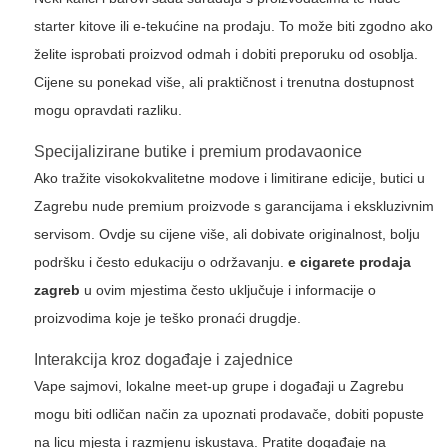
starter kitove ili e-tekućine na prodaju. To može biti zgodno ako
želite isprobati proizvod odmah i dobiti preporuku od osoblja.
Cijene su ponekad više, ali praktičnost i trenutna dostupnost
mogu opravdati razliku.
Specijalizirane butike i premium prodavaonice
Ako tražite visokokvalitetne modove i limitirane edicije, butici u
Zagrebu nude premium proizvode s garancijama i ekskluzivnim
servisom. Ovdje su cijene više, ali dobivate originalnost, bolju
podršku i često edukaciju o održavanju.
e cigarete prodaja
zagreb
u ovim mjestima često uključuje i informacije o
proizvodima koje je teško pronaći drugdje.
Interakcija kroz događaje i zajednice
Vape sajmovi, lokalne meet-up grupe i događaji u Zagrebu
mogu biti odličan način za upoznati prodavače, dobiti popuste
na licu mjesta i razmjenu iskustava. Pratite događaje na