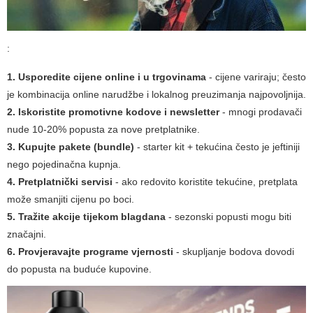
:
1. Usporedite cijene online i u trgovinama
- cijene variraju; često
je kombinacija online narudžbe i lokalnog preuzimanja najpovoljnija.
2. Iskoristite promotivne kodove i newsletter
- mnogi prodavači
nude 10-20% popusta za nove pretplatnike.
3. Kupujte pakete (bundle)
- starter kit + tekućina često je jeftiniji
nego pojedinačna kupnja.
4. Pretplatnički servisi
- ako redovito koristite tekućine, pretplata
može smanjiti cijenu po boci.
5. Tražite akcije tijekom blagdana
- sezonski popusti mogu biti
značajni.
6. Provjeravajte programe vjernosti
- skupljanje bodova dovodi
do popusta na buduće kupovine.