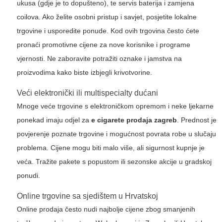
ukusa (gdje je to dopušteno), te servis baterija i zamjena
coilova. Ako želite osobni pristup i savjet, posjetite lokalne
trgovine i usporedite ponude. Kod ovih trgovina često ćete
pronaći promotivne cijene za nove korisnike i programe
vjernosti. Ne zaboravite potražiti oznake i jamstva na
proizvodima kako biste izbjegli krivotvorine.
Veći elektronički ili multispecialty dućani
Mnoge veće trgovine s elektroničkom opremom i neke ljekarne
ponekad imaju odjel za
e cigarete prodaja zagreb
. Prednost je
povjerenje poznate trgovine i mogućnost povrata robe u slučaju
problema. Cijene mogu biti malo više, ali sigurnost kupnje je
veća. Tražite pakete s popustom ili sezonske akcije u gradskoj
ponudi.
Online trgovine sa sjedištem u Hrvatskoj
Online prodaja često nudi najbolje cijene zbog smanjenih