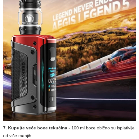
7. Kupujte veće boce tekućina
- 100 ml boce obično su isplativije
od više manjih.