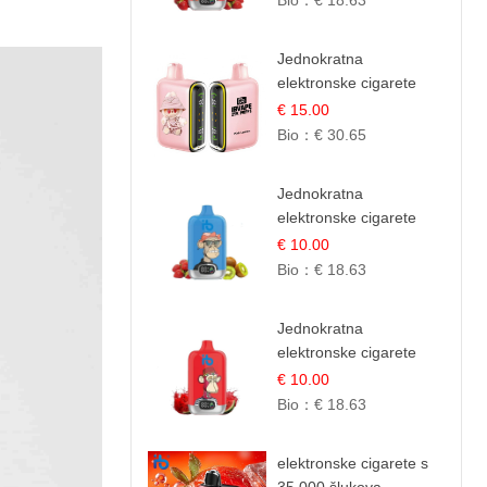
Bio：
€ 18.63
Jednokratna
elektronske cigarete
25.000 Puffova -
€ 15.00
Ružičasti Limun |
Bio：
€ 30.65
Osježavajuća Citrusna
Aroma
Jednokratna
elektronske cigarete
12.000 Puffova -
€ 10.00
Jagoda i Kivi | Sočna
Bio：
€ 18.63
Voćna Kombinacija
Jednokratna
elektronske cigarete
12.000 Puffova -
€ 10.00
Lubenica Sladoled |
Bio：
€ 18.63
Ljetna Desertna Aroma
elektronske cigarete s