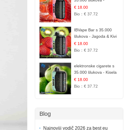
35.000 šlukova -
Jagoda Led | Ohladivši i
€ 18.00
Osježavajući Okus
Bio：
€ 37.72
IBVape Bar s 35.000
šlukova - Jagoda & Kivi
| Osježavajuća Voćna
€ 18.00
Mješavina
Bio：
€ 37.72
elektronske cigarete s
35.000 šlukova - Kisela
Jabuka Led |
€ 18.00
Osježavajući Kiselo-
Bio：
€ 37.72
Slatki Okus
Blog
Najnoviji vodič 2026 za best eu