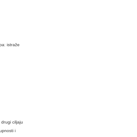
pa: istraže
drugi ciljaju
upnosti i