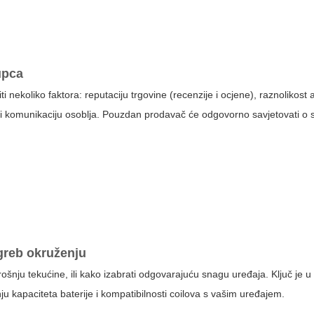
kupca
iti nekoliko faktora: reputaciju trgovine (recenzije i ocjene), raznolikost
 i komunikaciju osoblja. Pouzdan prodavač će odgovorno savjetovati o 
greb
okruženju
ošnju tekućine, ili kako izabrati odgovarajuću snagu uređaja. Ključ je 
nju kapaciteta baterije i kompatibilnosti coilova s vašim uređajem.