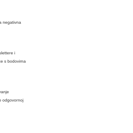
na negativna
lettere i
pce s bodovima
vanje
 o odgovornoj