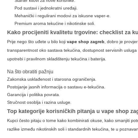
Starter kitovi za nove korisnike.
Pod sustavi i jednokratni uređaji.
Mehanički i regulirani modovi za iskusne vaper-e.
Premium aroma tekućine i nikotinske soli.
Kako procijeniti kvalitetu trgovine: checklist za 
Prije nego što uđete u bilo koji
vape shop zagreb
, dobro je provjer
transparentnost oko sastava tekućina, dostupnost servisnih usluga
upotrebi i pravilnom skladištenju tekućina i baterija.
Na što obratiti pažnju
Zakonska usklađenost i starosna ograničenja.
Postojanje jasnih informacija o sastavu e-tekućina.
Garancija i politika povrata.
Stručnost osoblja i razina usluge.
Top kategorije korisničkih pitanja u
vape shop za
Kupci često pitaju o tome kako kombinirati okuse, kako smanjiti potr
razlike između nikotinskih soli i standardnih tekućina, te u poznava