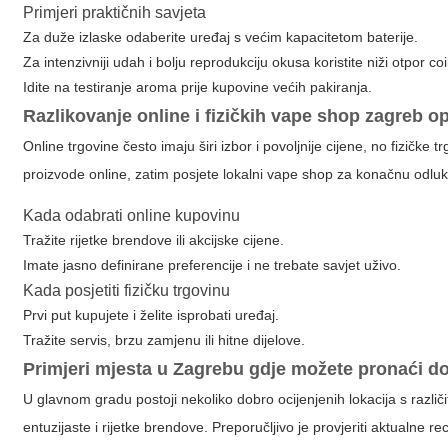
Primjeri praktičnih savjeta
Za duže izlaske odaberite uređaj s većim kapacitetom baterije.
Za intenzivniji udah i bolju reprodukciju okusa koristite niži otpor 
Idite na testiranje aroma prije kupovine većih pakiranja.
Razlikovanje online i fizičkih
vape shop zagreb
op
Online trgovine često imaju širi izbor i povoljnije cijene, no fizičk
proizvode online, zatim posjete lokalni vape shop za konačnu odluku
Kada odabrati online kupovinu
Tražite rijetke brendove ili akcijske cijene.
Imate jasno definirane preferencije i ne trebate savjet uživo.
Kada posjetiti fizičku trgovinu
Prvi put kupujete i želite isprobati uređaj.
Tražite servis, brzu zamjenu ili hitne dijelove.
Primjeri mjesta u Zagrebu gdje možete pronaći d
U glavnom gradu postoji nekoliko dobro ocijenjenih lokacija s različ
entuzijaste i rijetke brendove. Preporučljivo je provjeriti aktualne r