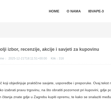
HOME
O NAMA
IBVAPE-3
ji izbor, recenzije, akcije i savjeti za kupovinu
jeme：
2025-12-21T18:11:51+00:00
Klik：
316
č koji objedinjuje praktične savjete, usporedbe i preporuke. Ovaj tekst n
izabrati pravu trgovinu, na što obratiti pozornost pri kupovini, gdje potr
kon čitanja znate gdje u Zagrebu kupiti opremu, te kako se snalaziti međ