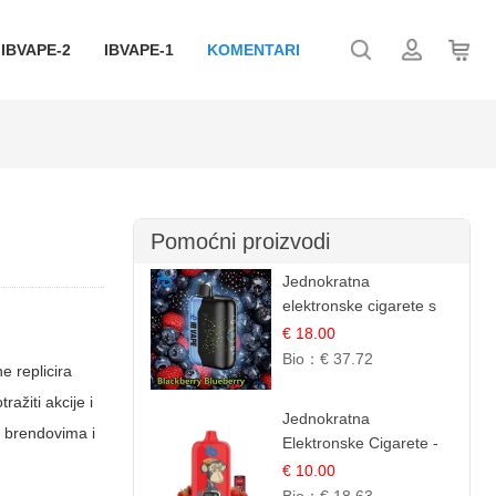
IBVAPE-2
IBVAPE-1
KOMENTARI
Pomoćni proizvodi
Jednokratna
elektronske cigarete s
35.000 šlukova - Kupina
€ 18.00
& Borovnica | Intenzivna
Bio：
€ 37.72
e replicira
Mješavina Šumskog
ažiti akcije i
Voća
Jednokratna
u brendovima i
Elektronske Cigarete -
Red Bull i Jagoda |
€ 10.00
IBVape