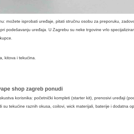
ovinu: možete isprobati uređaje, pitati stručnu osobu za preporuku, zadovo
 pri podešavanju uređaja. U Zagrebu su neke trgovine vrlo specijalizir
 kupce.
 kitova i tekućina.
vape shop zagreb
ponudi
kustva korisnika: početnički kompleti (starter kit), prenosivi uređaji (po
 su tekućine raznih okusa, coilovi, wick materijali, baterije i dodatna 