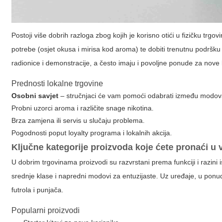
Postoji više dobrih razloga zbog kojih je korisno otići u fizičku trg
potrebe (osjet okusa i mirisa kod aroma) te dobiti trenutnu podršku
radionice i demonstracije, a često imaju i povoljne ponude za nove
Prednosti lokalne trgovine
Osobni savjet
– stručnjaci će vam pomoći odabrati između modova,
Probni uzorci aroma i različite snage nikotina.
Brza zamjena ili servis u slučaju problema.
Pogodnosti poput loyalty programa i lokalnih akcija.
Ključne kategorije proizvoda koje ćete pronaći u
U dobrim trgovinama proizvodi su razvrstani prema funkciji i razini is
srednje klase i napredni modovi za entuzijaste. Uz uređaje, u ponudi
futrola i punjača.
Popularni proizvodi