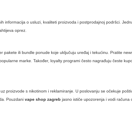
h informacija o usluzi, kvaliteti proizvoda i postprodajnoj podršci. Jed
ahtijeva oprez.
 pakete ili bundle ponude koje uključuju uređaj i tekućinu. Pratite news
na popularne marke. Također, loyalty programi često nagrađuju česte ku
 uz proizvode s nikotinom i reklamiranje. U poslovanju se očekuje pošti
voda. Pouzdani
vape shop zagreb
jasno ističe upozorenja i vodi računa