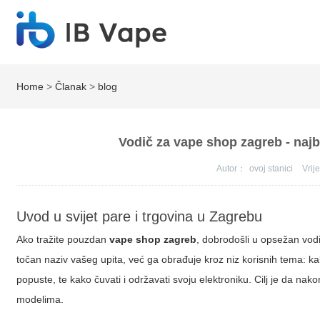
Home
>
Članak
>
blog
Vodič za vape shop zagreb - najbol
Autor：
ovoj stanici
Vri
Uvod u svijet pare i trgovina u Zagrebu
Ako tražite pouzdan
vape shop zagreb
, dobrodošli u opsežan vodi
točan naziv vašeg upita, već ga obrađuje kroz niz korisnih tema: kako 
popuste, te kako čuvati i održavati svoju elektroniku. Cilj je da na
modelima.