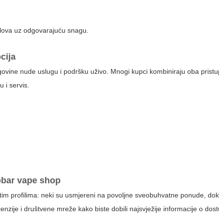
coilova uz odgovarajuću snagu.
cija
e trgovine nude uslugu i podršku uživo. Mnogi kupci kombiniraju oba pristu
 i servis.
obar vape shop
itim profilima: neki su usmjereni na povoljne sveobuhvatne ponude, dok 
ecenzije i društvene mreže kako biste dobili najsvježije informacije o dost