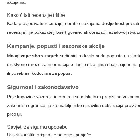
akcijama.
Kako čitati recenzije i filtre
Kada provjeravate recenzije, obratite pažnju na dosljednost povratni
recenzija nije pokazatelj loše trgovine, ali obrazac nezadovoljstva z
Kampanje, popusti i sezonske akcije
Mnogi
vape shop zagreb
sudionici redovito nude popuste na starter
društvene mreže za informacije o flash sniženjima i bolje cijene 
ili posebnim kodovima za popust.
Sigurnost i zakonodavstvo
Prije kupovine važno je informirati se o lokalnim propisima vezanim
zakonskih ograničenja za maloljetnike i pravilna deklaracija proiz
prodaji.
Savjeti za sigurnu upotrebu
Uvijek koristite originalne baterije i punjače.