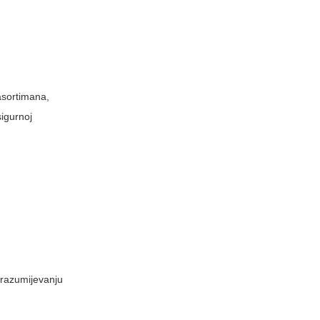
 asortimana,
sigurnoj
u razumijevanju