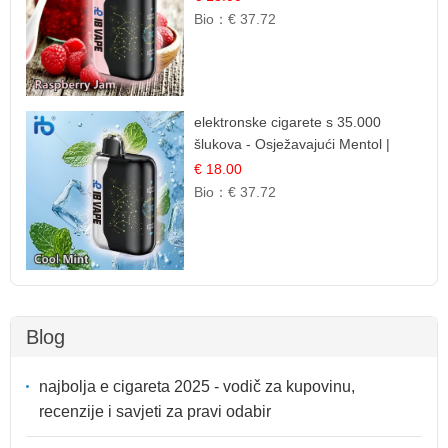
Bio：
€ 37.72
elektronske cigarete s 35.000
šlukova - Osježavajući Mentol |
Čista i Svježa Okus
€ 18.00
Bio：
€ 37.72
Blog
najbolja e cigareta 2025 - vodič za kupovinu,
recenzije i savjeti za pravi odabir