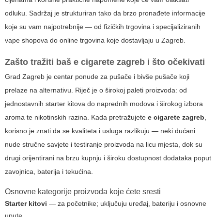
odluku. Sadržaj je strukturiran tako da brzo pronađete informacije
koje su vam najpotrebnije — od fizičkih trgovina i specijaliziranih
vape shopova do online trgovina koje dostavljaju u Zagreb.
Zašto tražiti baš
e cigarete zagreb
i što očekivati
Grad Zagreb je centar ponude za pušače i bivše pušače koji
prelaze na alternativu. Riječ je o širokoj paleti proizvoda: od
jednostavnih starter kitova do naprednih modova i širokog izbora
aroma te nikotinskih razina. Kada pretražujete
e cigarete zagreb
,
korisno je znati da se kvaliteta i usluga razlikuju — neki dućani
nude stručne savjete i testiranje proizvoda na licu mjesta, dok su
drugi orijentirani na brzu kupnju i široku dostupnost dodataka poput
zavojnica, baterija i tekućina.
Osnovne kategorije proizvoda koje ćete sresti
Starter kitovi
— za početnike; uključuju uređaj, bateriju i osnovne
upute.