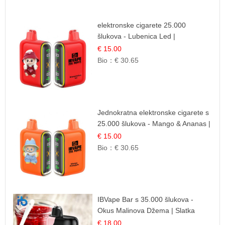
elektronske cigarete 25.000
šlukova - Lubenica Led |
Osježavajući Ljetni Okus
€ 15.00
Bio：
€ 30.65
Jednokratna elektronske cigarete s
25.000 šlukova - Mango & Ananas |
Egzotična Voćna Mješavina
€ 15.00
Bio：
€ 30.65
IBVape Bar s 35.000 šlukova -
Okus Malinova Džema | Slatka
Voćna Aroma
€ 18.00