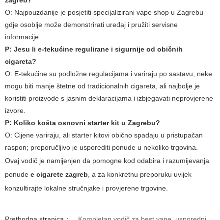
O: Najpouzdanije je posjetiti specijalizirani vape shop u Zagrebu
gdje osoblje može demonstrirati uređaj i pružiti servisne
informacije.
P: Jesu li e-tekućine regulirane i sigurnije od običnih
cigareta?
O: E-tekućine su podložne regulacijama i variraju po sastavu; neke
mogu biti manje štetne od tradicionalnih cigareta, ali najbolje je
koristiti proizvode s jasnim deklaracijama i izbjegavati neprovjerene
izvore.
P: Koliko košta osnovni starter kit u Zagrebu?
O: Cijene variraju, ali starter kitovi obično spadaju u pristupačan
raspon; preporučljivo je usporediti ponude u nekoliko trgovina.
Ovaj vodič je namijenjen da pomogne kod odabira i razumijevanja
ponude
e cigarete zagreb
, a za konkretnu preporuku uvijek
konzultirajte lokalne stručnjake i provjerene trgovine.
Prethodna stranica：
Kompletan vodič za best vape, usporedni