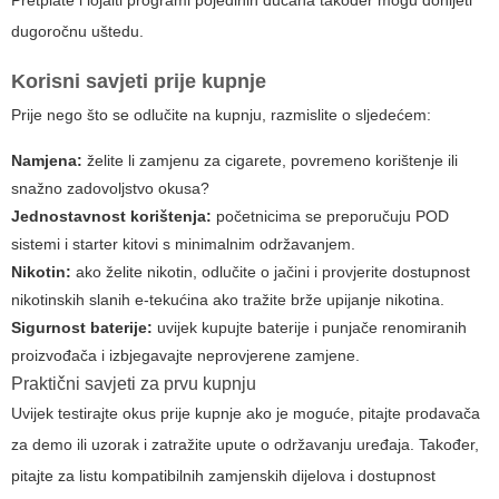
dugoročnu uštedu.
Korisni savjeti prije kupnje
Prije nego što se odlučite na kupnju, razmislite o sljedećem:
Namjena:
želite li zamjenu za cigarete, povremeno korištenje ili
snažno zadovoljstvo okusa?
Jednostavnost korištenja:
početnicima se preporučuju POD
sistemi i starter kitovi s minimalnim održavanjem.
Nikotin:
ako želite nikotin, odlučite o jačini i provjerite dostupnost
nikotinskih slanih e-tekućina ako tražite brže upijanje nikotina.
Sigurnost baterije:
uvijek kupujte baterije i punjače renomiranih
proizvođača i izbjegavajte neprovjerene zamjene.
Praktični savjeti za prvu kupnju
Uvijek testirajte okus prije kupnje ako je moguće, pitajte prodavača
za demo ili uzorak i zatražite upute o održavanju uređaja. Također,
pitajte za listu kompatibilnih zamjenskih dijelova i dostupnost