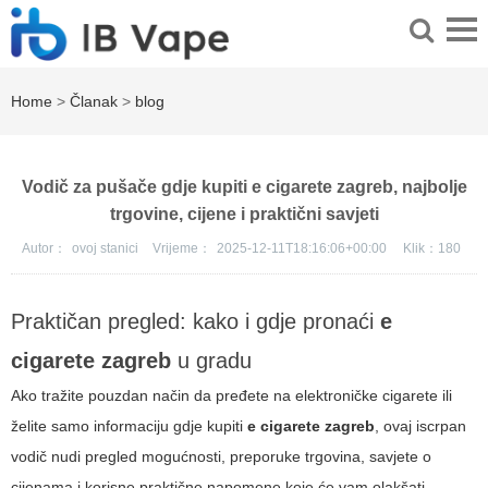
Home
>
Članak
>
blog
Vodič za pušače gdje kupiti e cigarete zagreb, najbolje
trgovine, cijene i praktični savjeti
Autor：
ovoj stanici
Vrijeme：
2025-12-11T18:16:06+00:00
Klik：
180
Praktičan pregled: kako i gdje pronaći
e
cigarete zagreb
u gradu
Ako tražite pouzdan način da pređete na elektroničke cigarete ili
želite samo informaciju gdje kupiti
e cigarete zagreb
, ovaj iscrpan
vodič nudi pregled mogućnosti, preporuke trgovina, savjete o
cijenama i korisne praktične napomene koje će vam olakšati