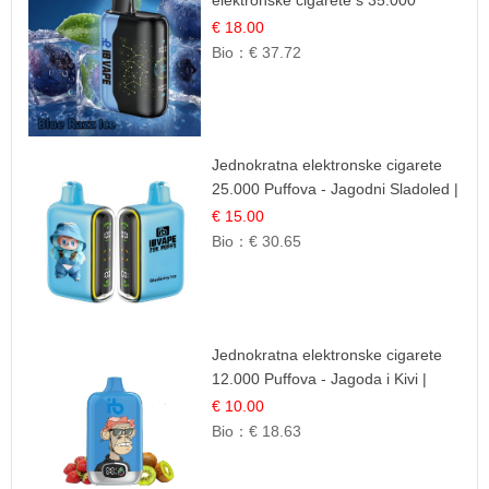
elektronske cigarete s 35.000
šlukova | IBVape
€ 18.00
Bio：
€ 37.72
Jednokratna elektronske cigarete
25.000 Puffova - Jagodni Sladoled |
Kremasta Slatka Okus
€ 15.00
Bio：
€ 30.65
Jednokratna elektronske cigarete
12.000 Puffova - Jagoda i Kivi |
Sočna Voćna Kombinacija
€ 10.00
Bio：
€ 18.63