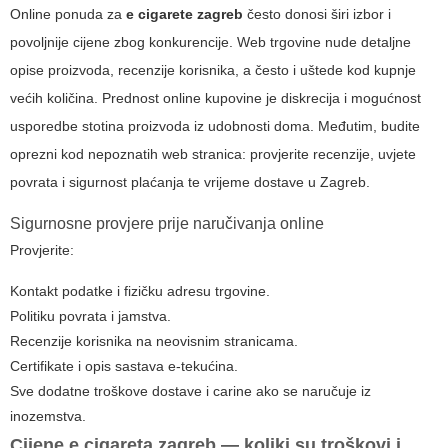
Online ponuda za
e cigarete zagreb
često donosi širi izbor i
povoljnije cijene zbog konkurencije. Web trgovine nude detaljne
opise proizvoda, recenzije korisnika, a često i uštede kod kupnje
većih količina. Prednost online kupovine je diskrecija i mogućnost
usporedbe stotina proizvoda iz udobnosti doma. Međutim, budite
oprezni kod nepoznatih web stranica: provjerite recenzije, uvjete
povrata i sigurnost plaćanja te vrijeme dostave u Zagreb.
Sigurnosne provjere prije naručivanja online
Provjerite:
Kontakt podatke i fizičku adresu trgovine.
Politiku povrata i jamstva.
Recenzije korisnika na neovisnim stranicama.
Certifikate i opis sastava e-tekućina.
Sve dodatne troškove dostave i carine ako se naručuje iz
inozemstva.
Cijene
e cigareta zagreb
— koliki su troškovi i