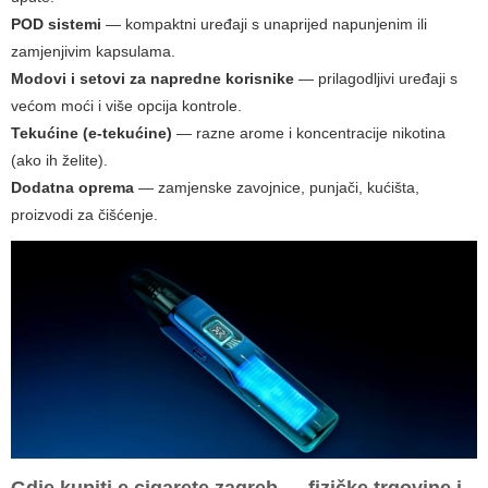
POD sistemi
— kompaktni uređaji s unaprijed napunjenim ili
zamjenjivim kapsulama.
Modovi i setovi za napredne korisnike
— prilagodljivi uređaji s
većom moći i više opcija kontrole.
Tekućine (e-tekućine)
— razne arome i koncentracije nikotina
(ako ih želite).
Dodatna oprema
— zamjenske zavojnice, punjači, kućišta,
proizvodi za čišćenje.
Gdje kupiti
e cigarete zagreb
— fizičke trgovine i