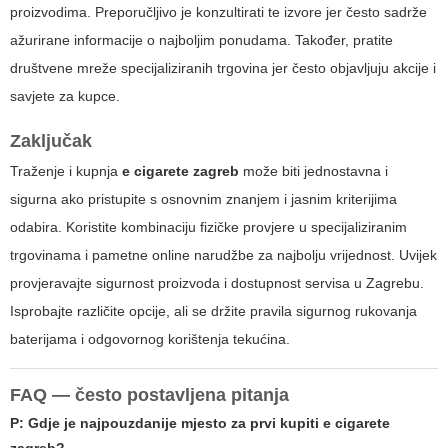
proizvodima. Preporučljivo je konzultirati te izvore jer često sadrže
ažurirane informacije o najboljim ponudama. Također, pratite
društvene mreže specijaliziranih trgovina jer često objavljuju akcije i
savjete za kupce.
Zaključak
Traženje i kupnja
e cigarete zagreb
može biti jednostavna i
sigurna ako pristupite s osnovnim znanjem i jasnim kriterijima
odabira. Koristite kombinaciju fizičke provjere u specijaliziranim
trgovinama i pametne online narudžbe za najbolju vrijednost. Uvijek
provjeravajte sigurnost proizvoda i dostupnost servisa u Zagrebu.
Isprobajte različite opcije, ali se držite pravila sigurnog rukovanja
baterijama i odgovornog korištenja tekućina.
FAQ — često postavljena pitanja
P: Gdje je najpouzdanije mjesto za prvi kupiti
e cigarete
zagreb
?