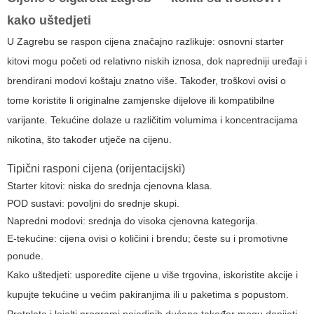
kako uštedjeti
U Zagrebu se raspon cijena značajno razlikuje: osnovni starter
kitovi mogu početi od relativno niskih iznosa, dok napredniji uređaji i
brendirani modovi koštaju znatno više. Također, troškovi ovisi o
tome koristite li originalne zamjenske dijelove ili kompatibilne
varijante. Tekućine dolaze u različitim volumima i koncentracijama
nikotina, što također utječe na cijenu.
Tipični rasponi cijena (orijentacijski)
Starter kitovi: niska do srednja cjenovna klasa.
POD sustavi: povoljni do srednje skupi.
Napredni modovi: srednja do visoka cjenovna kategorija.
E-tekućine: cijena ovisi o količini i brendu; česte su i promotivne
ponude.
Kako uštedjeti: usporedite cijene u više trgovina, iskoristite akcije i
kupujte tekućine u većim pakiranjima ili u paketima s popustom.
Pretplate i lojalti programi pojedinih dućana također mogu donijeti