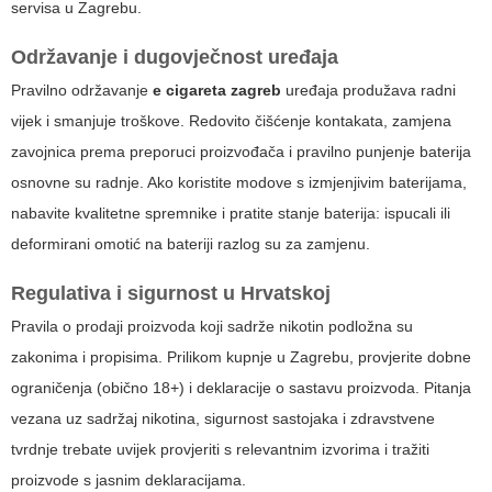
servisa u Zagrebu.
Održavanje i dugovječnost uređaja
Pravilno održavanje
e cigareta zagreb
uređaja produžava radni
vijek i smanjuje troškove. Redovito čišćenje kontakata, zamjena
zavojnica prema preporuci proizvođača i pravilno punjenje baterija
osnovne su radnje. Ako koristite modove s izmjenjivim baterijama,
nabavite kvalitetne spremnike i pratite stanje baterija: ispucali ili
deformirani omotić na bateriji razlog su za zamjenu.
Regulativa i sigurnost u Hrvatskoj
Pravila o prodaji proizvoda koji sadrže nikotin podložna su
zakonima i propisima. Prilikom kupnje u Zagrebu, provjerite dobne
ograničenja (obično 18+) i deklaracije o sastavu proizvoda. Pitanja
vezana uz sadržaj nikotina, sigurnost sastojaka i zdravstvene
tvrdnje trebate uvijek provjeriti s relevantnim izvorima i tražiti
proizvode s jasnim deklaracijama.