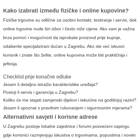
Kako izabrati između fizičke i online kupovine?
Fizičke trgovine su odlične za osobni kontakt, testiranje i servis, dok
online trgovine nude širi izbor i često niže cijene. Ako vam je važna
brza pomoć i mogućnost da isprobate proizvod prije kupnje,
odaberite specijalizirani dućan u Zagrebu. Ako ste već iskusni
korisnik i znate što želite, online kupovina može biti praktičnija i
jeftinija.
Checklist prije konačne odluke
Jesam li detaljno istražio karakteristike uređaja?
Postoji li servis i garancija u Zagrebu?
Koliko će me stajati zamjenski dijelovi i tekućine na godišnjoj razini?
Jesam li upoznat s pravilnim rukovanjem i sigurnosnim mjerama?
Alternativni savjeti i korisne adrese
U Zagrebu postoje lokalne zajednice i forumi posvećeni vapingu
gdje korisnici razmjenjuju iskustva o trgovinama, popustima i novim