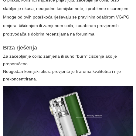
U praksi, korisnici najčešće prijavljuju: začepljenje coila, brzo
slabljenje okusa, neugodne kemijske note, i probleme s curenjem.
Mnoge od ovih poteškoća rješavaju se pravilnim odabirom VG/PG
omjera, čišćenjem ili zamjenom coila, i odabirom provjerenih
proizvođača s dobrim recenzijama na forumima.
Brza rješenja
Za začepljenje coila: zamjena ili suho "burn" čišćenje ako je
preporučeno.
Neugodan kemijski okus: provjerite je li aroma kvalitetna i nije
prekoncentrirana.