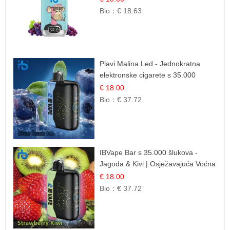
Bio：
€ 18.63
Plavi Malina Led - Jednokratna
elektronske cigarete s 35.000
šlukova | IBVape
€ 18.00
Bio：
€ 37.72
IBVape Bar s 35.000 šlukova -
Jagoda & Kivi | Osježavajuća Voćna
Mješavina
€ 18.00
Bio：
€ 37.72