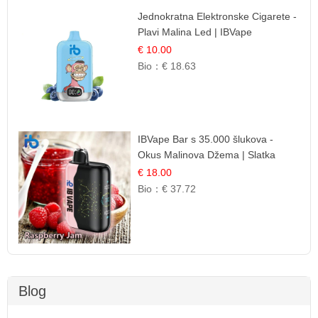
Jednokratna Elektronske Cigarete -
Plavi Malina Led | IBVape
€ 10.00
Bio：
€ 18.63
IBVape Bar s 35.000 šlukova -
Okus Malinova Džema | Slatka
Voćna Aroma
€ 18.00
Bio：
€ 37.72
Blog