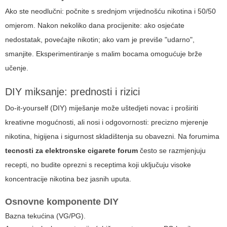
Ako ste neodlučni: počnite s srednjom vrijednošću nikotina i 50/50
omjerom. Nakon nekoliko dana procijenite: ako osjećate
nedostatak, povećajte nikotin; ako vam je previše "udarno",
smanjite. Eksperimentiranje s malim bocama omogućuje brže
učenje.
DIY miksanje: prednosti i rizici
Do-it-yourself (DIY) miješanje može uštedjeti novac i proširiti
kreativne mogućnosti, ali nosi i odgovornosti: precizno mjerenje
nikotina, higijena i sigurnost skladištenja su obavezni. Na forumima
tecnosti za elektronske cigarete forum
često se razmjenjuju
recepti, no budite oprezni s receptima koji uključuju visoke
koncentracije nikotina bez jasnih uputa.
Osnovne komponente DIY
Bazna tekućina (VG/PG).