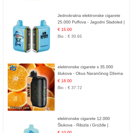
Jednokratna elektronske cigarete
25.000 Puffova - Jagodni Sladoled |
Kremasta Slatka Okus
€ 15.00
Bio：
€ 30.65
elektronske cigarete s 35.000
šlukova - Okus Narančinog Džema
| Dugotrajno Iskustvo
€ 18.00
Bio：
€ 37.72
elektronske cigarete 12.000
Šlukova - Ribizla i Grožđe |
Elegantna Voćna Kombinacija
€ 10.00