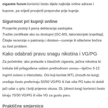
cigarete forum
korisnici često dijele najbolje online adrese i
kupone, pa vrijedi provjeriti preporuke prije kupnje.
Sigurnost pri kupnji online
Provjerite postoji li jasna deklaracija sastojaka.
Tražite certifikate ako su dostupni (GC-MS, laboratorijski izvještaji).
Čitajte recenzije o pakiranju i dostavi—curenje ili oštećene bočice
su čest problem.
Kako odabrati pravu snagu nikotina i VG/PG
Za početnike: ako prelazite s klasičnih cigareta, jačina nikotina bi
trebala biti prilagođena vašem prethodnom unosu—tipično 3-12
mg/ml ovisno o intenzitetu. Oni koji koriste MTL (mouth-to-lung)
uređaje često preferiraju 50/50 VG/PG ili čak više PG kako bi dobili
jači udar u grlu i bolji prijenos okusa. DL (direct-lung) korisnici često
biraju 70/30 VG/PG ili više VG za gustu paru.
Praktične smjernice