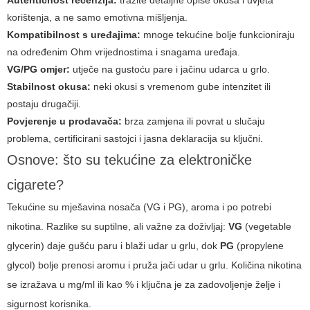
Autentičnost recenzija:
tražite detaljne opise okusa i uvjeta
korištenja, a ne samo emotivna mišljenja.
Kompatibilnost s uređajima:
mnoge tekućine bolje funkcioniraju
na određenim Ohm vrijednostima i snagama uređaja.
VG/PG omjer:
utječe na gustoću pare i jačinu udarca u grlo.
Stabilnost okusa:
neki okusi s vremenom gube intenzitet ili
postaju drugačiji.
Povjerenje u prodavača:
brza zamjena ili povrat u slučaju
problema, certificirani sastojci i jasna deklaracija su ključni.
Osnove: što su tekućine za elektroničke
cigarete?
Tekućine su mješavina nosača (VG i PG), aroma i po potrebi
nikotina. Razlike su suptilne, ali važne za doživljaj:
VG
(vegetable
glycerin) daje gušću paru i blaži udar u grlu, dok
PG
(propylene
glycol) bolje prenosi aromu i pruža jači udar u grlu. Količina nikotina
se izražava u mg/ml ili kao % i ključna je za zadovoljenje želje i
sigurnost korisnika.