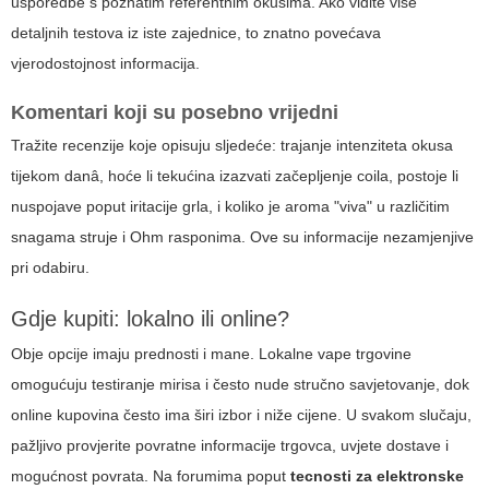
usporedbe s poznatim referentnim okusima. Ako vidite više
detaljnih testova iz iste zajednice, to znatno povećava
vjerodostojnost informacija.
Komentari koji su posebno vrijedni
Tražite recenzije koje opisuju sljedeće: trajanje intenziteta okusa
tijekom danâ, hoće li tekućina izazvati začepljenje coila, postoje li
nuspojave poput iritacije grla, i koliko je aroma "viva" u različitim
snagama struje i Ohm rasponima. Ove su informacije nezamjenjive
pri odabiru.
Gdje kupiti: lokalno ili online?
Obje opcije imaju prednosti i mane. Lokalne vape trgovine
omogućuju testiranje mirisa i često nude stručno savjetovanje, dok
online kupovina često ima širi izbor i niže cijene. U svakom slučaju,
pažljivo provjerite povratne informacije trgovca, uvjete dostave i
mogućnost povrata. Na forumima poput
tecnosti za elektronske