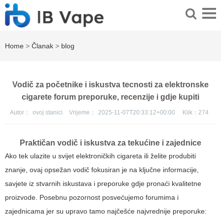
Home
>
Članak
>
blog
Vodič za početnike i iskustva tecnosti za elektronske
cigarete forum preporuke, recenzije i gdje kupiti
Autor：
ovoj stanici
Vrijeme：
2025-11-07T20:33:12+00:00
Klik：
274
Praktičan vodič i iskustva za tekućine i zajednice
Ako tek ulazite u svijet elektroničkih cigareta ili želite produbiti
znanje, ovaj opsežan vodič fokusiran je na ključne informacije,
savjete iz stvarnih iskustava i preporuke gdje pronaći kvalitetne
proizvode. Posebnu pozornost posvećujemo forumima i
zajednicama jer su upravo tamo najčešće najvrednije preporuke: