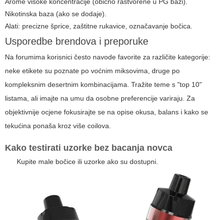
Arome visoke koncentracije (obično rastvorene u PG bazi).
Nikotinska baza (ako se dodaje).
Alati: precizne šprice, zaštitne rukavice, označavanje bočica.
Usporedbe brendova i preporuke
Na forumima korisnici često navode favorite za različite kategorije:
neke etikete su poznate po voćnim miksovima, druge po
kompleksnim desertnim kombinacijama. Tražite teme s "top 10"
listama, ali imajte na umu da osobne preferencije variraju. Za
objektivnije ocjene fokusirajte se na opise okusa, balans i kako se
tekućina ponaša kroz više coilova.
Kako testirati uzorke bez bacanja novca
Kupite male bočice ili uzorke ako su dostupni.