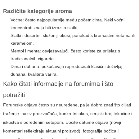
Različite kategorije aroma
Voćne: često najpopularnije među početnicima. Neki voćni
koncentrati znaju biti izrazito slatki.
Slatki i desertni: složeniji okusi, ponekad s kremastim notama ili
karamelom.
Mentol i menta: osvježavajući, često koriste za prijelaz s
tradicionalnih cigareta.
Dima i duhana: pokušavaju reproducirati klasični doživljaj
duhana; kvaliteta varira.
Kako čitati informacije na forumima i što
potražiti
Forumske objave često su neuređene, pa je dobro znati što ciljati
traženje: naziv proizvođača, konkretni okus, serijski broj tekućine i
iskustva s određenim setupom. Uočite datume objava (noviji
komentari reflektiraju aktualni proizvod), fotografije bočica i