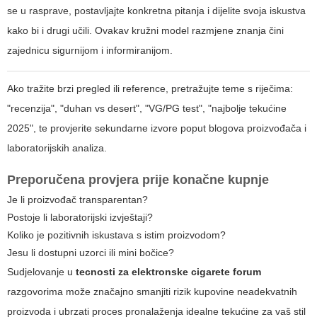
se u rasprave, postavljajte konkretna pitanja i dijelite svoja iskustva
kako bi i drugi učili. Ovakav kružni model razmjene znanja čini
zajednicu sigurnijom i informiranijom.
Ako tražite brzi pregled ili reference, pretražujte teme s riječima:
"recenzija", "duhan vs desert", "VG/PG test", "najbolje tekućine
2025", te provjerite sekundarne izvore poput blogova proizvođača i
laboratorijskih analiza.
Preporučena provjera prije konačne kupnje
Je li proizvođač transparentan?
Postoje li laboratorijski izvještaji?
Koliko je pozitivnih iskustava s istim proizvodom?
Jesu li dostupni uzorci ili mini bočice?
Sudjelovanje u
tecnosti za elektronske cigarete forum
razgovorima može značajno smanjiti rizik kupovine neadekvatnih
proizvoda i ubrzati proces pronalaženja idealne tekućine za vaš stil