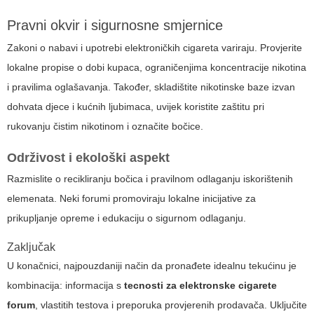
Pravni okvir i sigurnosne smjernice
Zakoni o nabavi i upotrebi elektroničkih cigareta variraju. Provjerite
lokalne propise o dobi kupaca, ograničenjima koncentracije nikotina
i pravilima oglašavanja. Također, skladištite nikotinske baze izvan
dohvata djece i kućnih ljubimaca, uvijek koristite zaštitu pri
rukovanju čistim nikotinom i označite bočice.
Održivost i ekološki aspekt
Razmislite o recikliranju bočica i pravilnom odlaganju iskorištenih
elemenata. Neki forumi promoviraju lokalne inicijative za
prikupljanje opreme i edukaciju o sigurnom odlaganju.
Zaključak
U konačnici, najpouzdaniji način da pronađete idealnu tekućinu je
kombinacija: informacija s
tecnosti za elektronske cigarete
forum
, vlastitih testova i preporuka provjerenih prodavača. Uključite